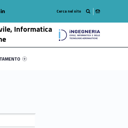
adio
linkedlin
am
outube
vile, Informatica
he
ry-53162-58
ntifier #link-menu-primary-12116-68
NTAMENTO