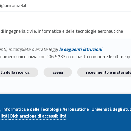
e@uniroma3.it
9
di Ingegneria civile, informatica e delle tecnologie aeronautiche
enti, incomplete o errate leggi
le seguenti istruzioni
E il numero unico inizia con "06 5733xxxx" basta comporre le ultime 
tti della ricerca
avvisi
ricevimento e materiale
e, Informatica e delle Tecnologie Aeronautiche
|
Università degli stu
lità |
Dichiarazione di accessibilità