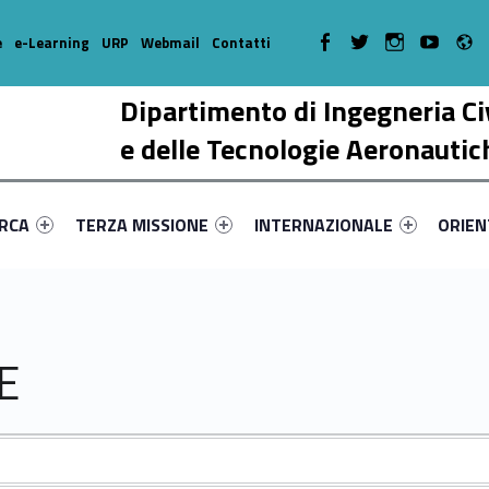
R
WebMan on Facebook
WebMan on Twitter
WebMan on Instagr
WebMan on Y
e
e-Learning
URP
Webmail
Contatti
Dipartimento di Ingegneria Ci
e delle Tecnologie Aeronautic
enu-primary-93956-17
dentifier #link-menu-primary-29635-38
Link identifier #link-menu-primary-10340-51
Link identifier #link-menu-prima
Link ide
ERCA
TERZA MISSIONE
INTERNAZIONALE
ORIE
E