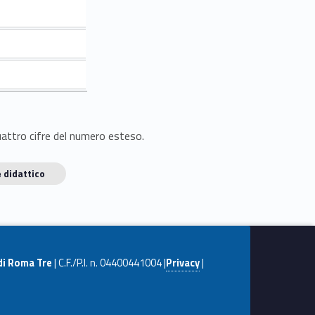
quattro cifre del numero esteso.
 didattico
di Roma Tre
| C.F./P.I. n. 04400441004 |
Privacy
|