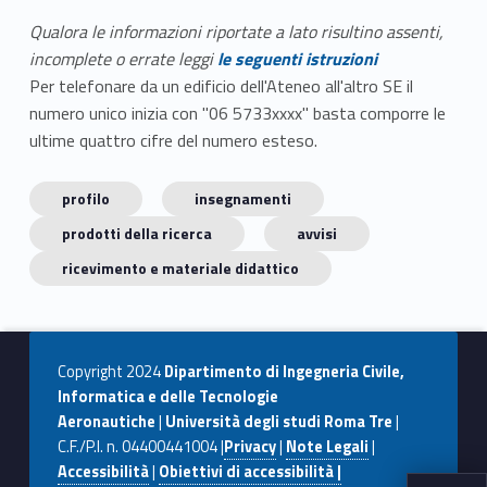
Qualora le informazioni riportate a lato risultino assenti,
incomplete o errate leggi
le seguenti istruzioni
Per telefonare da un edificio dell'Ateneo all'altro SE il
numero unico inizia con "06 5733xxxx" basta comporre le
ultime quattro cifre del numero esteso.
profilo
insegnamenti
prodotti della ricerca
avvisi
ricevimento e materiale didattico
Copyright 2024
Dipartimento di Ingegneria Civile,
Informatica e delle Tecnologie
Aeronautiche
|
Università degli studi Roma Tre
|
C.F./P.I. n. 04400441004 |
Privacy
|
Note Legali
|
Accessibilità
|
Obiettivi di accessibilità |