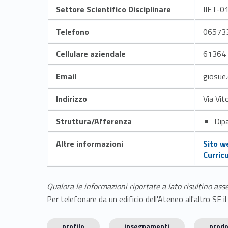
Settore Scientifico Disciplinare
IIET-0
Telefono
06573
Cellulare aziendale
61364
Email
giosue
Indirizzo
Via Vit
Struttura/Afferenza
Dipa
Altre informazioni
Sito w
Curric
Qualora le informazioni riportate a lato risultino ass
Per telefonare da un edificio dell'Ateneo all'altro S
profilo
insegnamenti
prodo