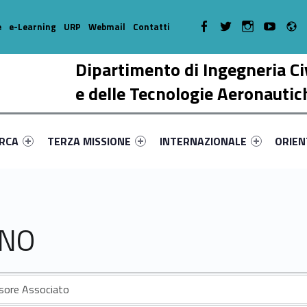
R
WebMan on Facebook
WebMan on Twitter
WebMan on Instagr
WebMan on Y
e
e-Learning
URP
Webmail
Contatti
Dipartimento di Ingegneria Ci
e delle Tecnologie Aeronautic
enu-primary-98389-17
dentifier #link-menu-primary-43650-38
Link identifier #link-menu-primary-18287-51
Link identifier #link-menu-prima
Link ide
ERCA
TERZA MISSIONE
INTERNAZIONALE
ORIE
ANO
sore Associato