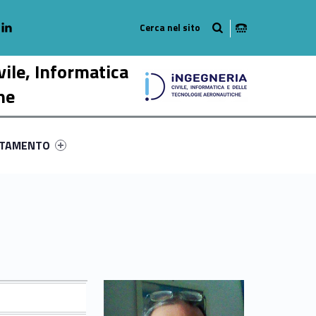
adio
linkedlin
am
outube
vile, Informatica
he
ry-30430-58
ntifier #link-menu-primary-95512-68
NTAMENTO