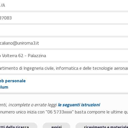
1/A
37083
.caliano@uniroma3.it
o Volterra 62 - Palazzina
rtimento di Ingegneria civile, informatica e delle tecnologie aerona
eb personale
ulum
enti, incomplete o errate leggi
le seguenti istruzioni
E il numero unico inizia con "06 5733xxxx" basta comporre le ultime 
tti della ricerca
avvisi
ricevimento e materiale