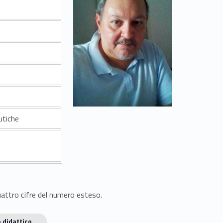
utiche
quattro cifre del numero esteso.
 didattico