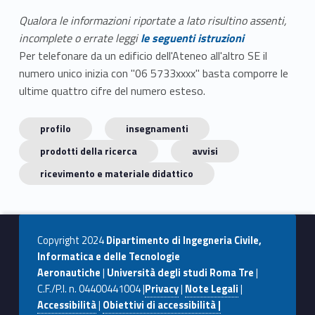
Qualora le informazioni riportate a lato risultino assenti,
incomplete o errate leggi
le seguenti istruzioni
Per telefonare da un edificio dell'Ateneo all'altro SE il
numero unico inizia con "06 5733xxxx" basta comporre le
ultime quattro cifre del numero esteso.
profilo
insegnamenti
prodotti della ricerca
avvisi
ricevimento e materiale didattico
Copyright 2024
Dipartimento di Ingegneria Civile,
Informatica e delle Tecnologie
Aeronautiche
|
Università degli studi Roma Tre
|
C.F./P.I. n. 04400441004 |
Privacy
|
Note Legali
|
Accessibilità
|
Obiettivi di accessibilità |