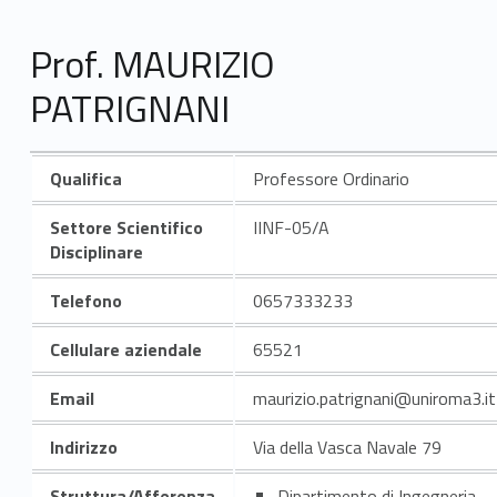
Prof. MAURIZIO
PATRIGNANI
Qualifica
Professore Ordinario
Settore Scientifico
IINF-05/A
Disciplinare
Telefono
0657333233
Cellulare aziendale
65521
Email
maurizio.patrignani@uniroma3.it
Indirizzo
Via della Vasca Navale 79
Struttura/Afferenza
Dipartimento di Ingegneria