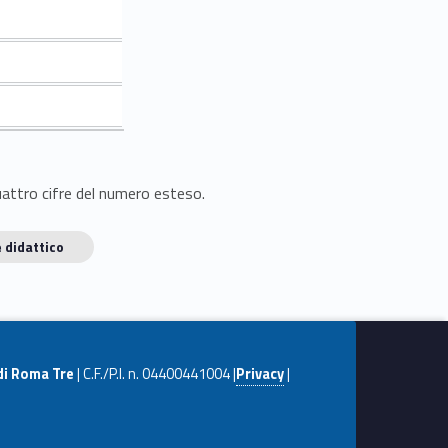
quattro cifre del numero esteso.
 didattico
di Roma Tre
| C.F./P.I. n. 04400441004 |
Privacy
|