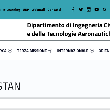
R
WebMan on Facebook
WebMan on Twitter
WebMan on Instagr
WebMan on Y
e
e-Learning
URP
Webmail
Contatti
Dipartimento di Ingegneria Ci
e delle Tecnologie Aeronautic
enu-primary-26217-17
dentifier #link-menu-primary-22074-38
Link identifier #link-menu-primary-55222-51
Link identifier #link-menu-prima
Link ide
ERCA
TERZA MISSIONE
INTERNAZIONALE
ORIE
 STAN