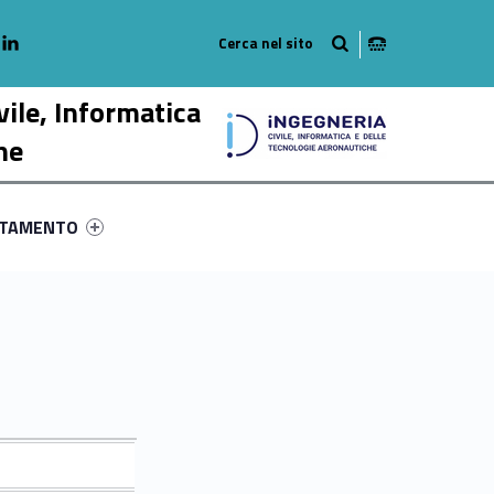
adio
linkedlin
am
outube
vile, Informatica
he
ry-15548-58
ntifier #link-menu-primary-33880-68
NTAMENTO