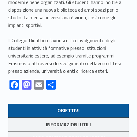
moderni e bene organizzati. Gli studenti hanno inoltre a
disposizione una nuova biblioteca ed ampi spazi per lo
studio. La mensa universitaria è vicina, così come gli
impianti sportivi.
Il Collegio Didattico favorisce il coinvolgimento degli
studenti in attività formative presso istituzioni
universitarie estere, ad esempio tramite programmi
Erasmus o attraverso lo svolgimento del lavoro di tesi
presso aziende, università o enti di ricerca esteri.
Link identifier #identifier__87194-1
Link identifier #identifier__158310-2
Link identifier #identifier__9634-3
Link identifier #identifier__27355-4
F
M
E
C
ac
as
m
o
Skip back to navigation
e
to
ai
n
LINK IDENTIFIER #IDENTIFIER__12891-1
OBIETTIVI
b
d
l
di
LINK IDENTIFIER #IDENTIFIER__113660-2
o
o
vi
INFORMAZIONI UTILI
o
n
di
LINK IDENTIFIER #IDENTIFIER__154389-3