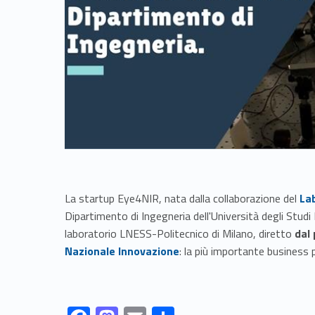
Link identifier #identifier__52752-1
La startup Eye4NIR, nata dalla collaborazione del
La
Dipartimento di Ingegneria dell'Università degli Stud
laboratorio LNESS-Politecnico di Milano, diretto
dal 
Nazionale Innovazione
: la più importante business p
Link identifier #identifier__132483-1
Link identifier #identifier__163174-2
Link identifier #identifier__123086-3
Link identifier #identifier__194208-4