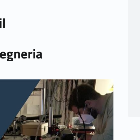
il
l
gegneria