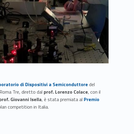
boratorio di Dispositivi a Semiconduttore
del
i Roma Tre, diretto dal
prof. Lorenzo Colace
, con il
Link identifier #identifier__4457-2
prof. Giovanni Isella
, è stata premiata al
Premio
lan competition in Italia.