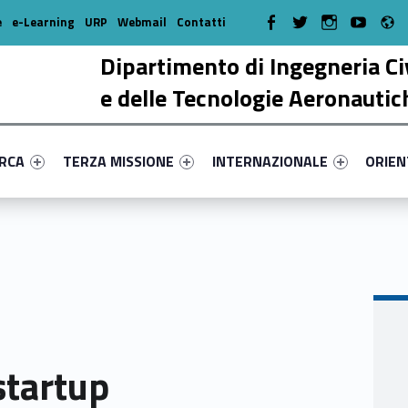
R
WebMan on Facebook
WebMan on Twitter
WebMan on Instagr
WebMan on Y
e
e-Learning
URP
Webmail
Contatti
Dipartimento di Ingegneria Ci
e delle Tecnologie Aeronautic
enu-primary-98347-17
dentifier #link-menu-primary-80790-38
Link identifier #link-menu-primary-11663-51
Link identifier #link-menu-prima
Link ide
ERCA
TERZA MISSIONE
INTERNAZIONALE
ORIE
startup