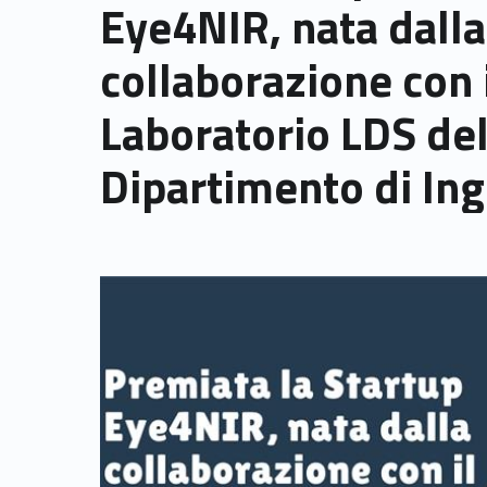
Eye4NIR, nata dalla
collaborazione con 
Laboratorio LDS de
Dipartimento di In
Link identifier archive #link-archive-thumb-soap-88240