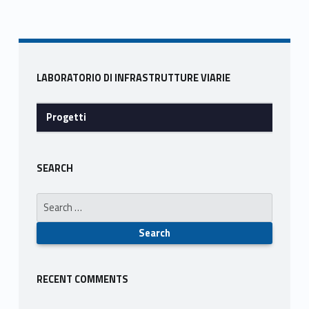
b
d
l
e
Skip back to navigation
o
o
o
n
Sidebar
k
LABORATORIO DI INFRASTRUTTURE VIARIE
Progetti
SEARCH
Search for:
RECENT COMMENTS