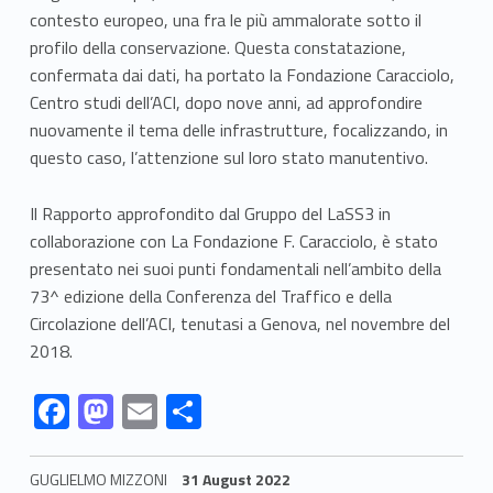
contesto europeo, una fra le più ammalorate sotto il
profilo della conservazione. Questa constatazione,
confermata dai dati, ha portato la Fondazione Caracciolo,
Centro studi dell’ACI, dopo nove anni, ad approfondire
nuovamente il tema delle infrastrutture, focalizzando, in
questo caso, l’attenzione sul loro stato manutentivo.
Il Rapporto approfondito dal Gruppo del LaSS3 in
collaborazione con La Fondazione F. Caracciolo, è stato
presentato nei suoi punti fondamentali nell’ambito della
73^ edizione della Conferenza del Traffico e della
Circolazione dell’ACI, tenutasi a Genova, nel novembre del
2018.
Link identifier #identifier__4373-1
Link identifier #identifier__151805-2
Link identifier #identifier__105813-3
Link identifier #identifier__115845-4
F
M
E
S
ac
as
m
h
e
to
ai
ar
GUGLIELMO MIZZONI
31 August 2022