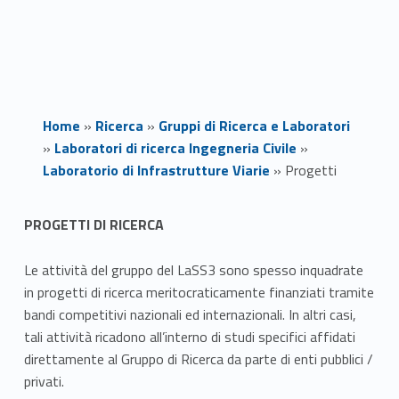
Home
»
Ricerca
»
Gruppi di Ricerca e Laboratori
»
Laboratori di ricerca Ingegneria Civile
»
Laboratorio di Infrastrutture Viarie
»
Progetti
P
PROGETTI DI RICERCA
r
Le attività del gruppo del LaSS3 sono spesso inquadrate
o
in progetti di ricerca meritocraticamente finanziati tramite
bandi competitivi nazionali ed internazionali. In altri casi,
g
tali attività ricadono all’interno di studi specifici affidati
direttamente al Gruppo di Ricerca da parte di enti pubblici /
e
privati.