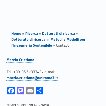
Home
»
Ricerca
»
Dottorati di ricerca
»
Dottorato di ricerca in Metodi e Modelli per
l’Ingegneria Sostenibile
»
Contatti
Link identifier #identifier__47968-1
C
Marzia Cristiano
o
Link identifier #identifier__62765-2
Link identifier #identifier__38898-2
Tel.: +39. 06.57333437 e-mail:
n
marzia.cristiano@uniroma3.it
t
Link identifier #identifier__119986-3
Link identifier #identifier__112346-4
Link identifier #identifier__197621-5
Link identifier #identifier__123997-6
F
M
E
S
ac
as
m
h
a
e
to
ai
ar
ADMIN ADMIN
25 June 2026