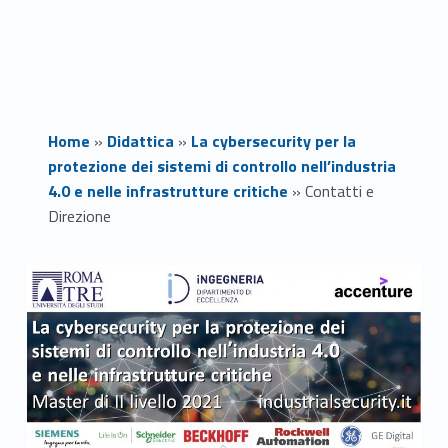
Home
»
Didattica
»
La cybersecurity per la
protezione dei sistemi di controllo nell’industria
4.0 e nelle infrastrutture critiche
»
Contatti e
Direzione
C
o
n
t
a