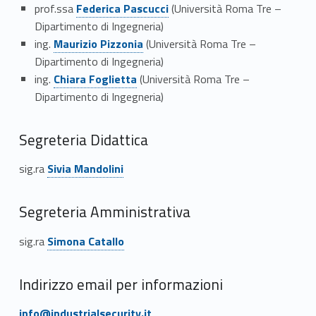
Link identifier #identifier__29771-8
prof.ssa
Federica Pascucci
(Università Roma Tre –
n
Dipartimento di Ingegneria)
Link identifier #identifier__5554-9
e
ing.
Maurizio Pizzonia
(Università Roma Tre –
Dipartimento di Ingegneria)
Link identifier #identifier__18093-10
ing.
Chiara Foglietta
(Università Roma Tre –
Dipartimento di Ingegneria)
Segreteria Didattica
Link identifier #identifier__105782-11
sig.ra
Sivia Mandolini
Segreteria Amministrativa
Link identifier #identifier__96299-12
sig.ra
Simona Catallo
Indirizzo email per informazioni
Link identifier #identifier__47540-13
info@industrialsecurity.it