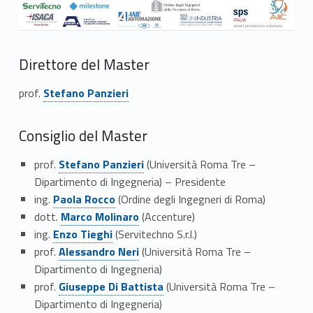
t
t
Direttore del Master
i
Link identifier #identifier__2802-1
prof.
Stefano Panzieri
e
D
Consiglio del Master
i
Link identifier #identifier__199837-2
prof.
Stefano Panzieri
(Università Roma Tre –
Dipartimento di Ingegneria) – Presidente
r
Link identifier #identifier__102789-3
ing.
Paola Rocco
(Ordine degli Ingegneri di Roma)
Link identifier #identifier__16343-4
e
dott.
Marco Molinaro
(Accenture)
Link identifier #identifier__185722-5
ing.
Enzo Tieghi
(Servitechno S.r.l.)
z
Link identifier #identifier__12970-6
prof.
Alessandro Neri
(Università Roma Tre –
i
Dipartimento di Ingegneria)
Link identifier #identifier__145884-7
prof.
Giuseppe Di Battista
(Università Roma Tre –
o
Dipartimento di Ingegneria)