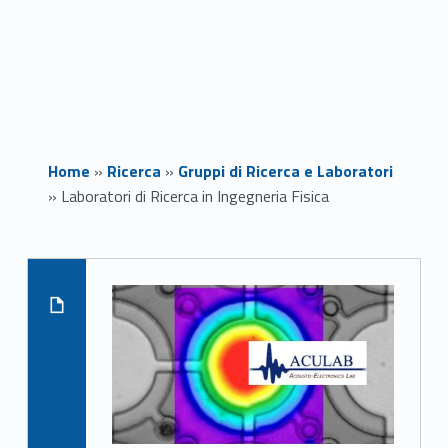
Home
»
Ricerca
»
Gruppi di Ricerca e Laboratori
»
Laboratori di Ricerca in Ingegneria Fisica
List of subpages:
L
a
Read more on "ACULAB 
b
o
r