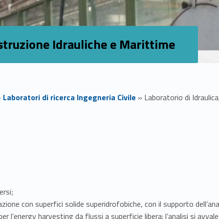
ostruzione Idrauliche e Marittime
»
Laboratori di ricerca Ingegneria Civile
»
Laboratorio di Idraulic
ersi;
azione con superfici solide superidrofobiche, con il supporto dell’ana
er l’energy harvesting da flussi a superficie libera: l’analisi si avval