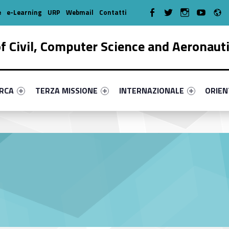
R
WebMan on Facebook
WebMan on Twitter
WebMan on Instagr
WebMan on Y
e
e-Learning
URP
Webmail
Contatti
 Civil, Computer Science and Aeronaut
enu-primary-96267-17
dentifier #link-menu-primary-71909-38
Link identifier #link-menu-primary-81121-51
Link identifier #link-menu-prima
Link ide
ERCA
TERZA MISSIONE
INTERNAZIONALE
ORIE