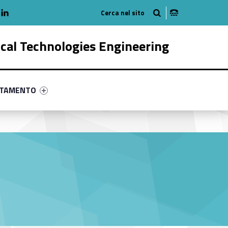
adio
linkedlin
am
outube
ical Technologies Engineering
ry-91968-58
ntifier #link-menu-primary-27998-68
NTAMENTO