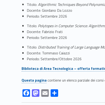
a
Titolo:
Algorithmic Techniques Beyond Polynomia
f
Docente: Giordano Da Lozzo
Periodo: Settembre 2026
o
Titolo:
Polytopes in Computer Science: Algorith
r
Docente: Fabrizio Frati
Periodo: Settembre 2026
m
Titolo:
Distributed Training of Large Language Mo
Docente: Tommaso Caiazzi
a
Periodo: Settembre/Ottobre 2026
t
Link identifier #identifier__105776-3
Biblioteca di Area Tecnologica – offerta format
i
Link identifier #identifier__176639-4
Questa pagina
contiene un elenco parziale dei corsi 
v
Link identifier #identifier__54449-5
Link identifier #identifier__22283-6
Link identifier #identifier__38526-7
Link identifier #identifier__117523-8
F
M
E
S
ac
as
m
h
a