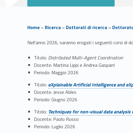
Home
»
Ricerca
»
Dottorati di ricerca
»
Dottorato
O
Nell’anno 2026, saranno erogati i seguenti corsi di d
f
Titolo:
Distributed Multi-Agent Coordination
Docente: Martina Lippi e Andrea Gasparri
f
Periodo: Maggio 2026
Link identifier #identifier__111308-1
e
Titolo:
eXplainable Artificial Intelligence and e
Docente: Jesse Ables
r
Periodo: Giugno 2026
Link identifier #identifier__176616-2
Titolo:
Techniques for non-visual data analysis 
t
Docente: Paolo Russo
Periodo: Luglio 2026