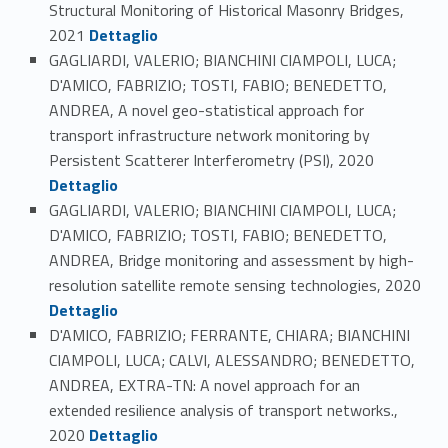
Structural Monitoring of Historical Masonry Bridges,
Link identifier #identifier_person_106704-124
2021
Dettaglio
GAGLIARDI, VALERIO; BIANCHINI CIAMPOLI, LUCA;
D'AMICO, FABRIZIO; TOSTI, FABIO; BENEDETTO,
ANDREA, A novel geo-statistical approach for
transport infrastructure network monitoring by
Link identifier #identifier_person_97045-125
Persistent Scatterer Interferometry (PSI), 2020
Dettaglio
GAGLIARDI, VALERIO; BIANCHINI CIAMPOLI, LUCA;
D'AMICO, FABRIZIO; TOSTI, FABIO; BENEDETTO,
ANDREA, Bridge monitoring and assessment by high-
resolution satellite remote sensing technologies, 2020
Link identifier #identifier_person_13403-126
Dettaglio
D'AMICO, FABRIZIO; FERRANTE, CHIARA; BIANCHINI
CIAMPOLI, LUCA; CALVI, ALESSANDRO; BENEDETTO,
ANDREA, EXTRA-TN: A novel approach for an
extended resilience analysis of transport networks.,
Link identifier #identifier_person_141436-127
2020
Dettaglio