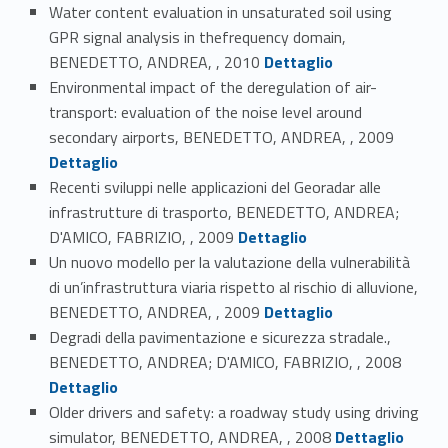
Water content evaluation in unsaturated soil using
GPR signal analysis in thefrequency domain,
Link identifier #identifier_person_149589-54
BENEDETTO, ANDREA, , 2010
Dettaglio
Environmental impact of the deregulation of air-
transport: evaluation of the noise level around
Link identifier #identifier_person_89582-55
secondary airports, BENEDETTO, ANDREA, , 2009
Dettaglio
Recenti sviluppi nelle applicazioni del Georadar alle
infrastrutture di trasporto, BENEDETTO, ANDREA;
Link identifier #identifier_person_49198-56
D'AMICO, FABRIZIO, , 2009
Dettaglio
Un nuovo modello per la valutazione della vulnerabilità
di un’infrastruttura viaria rispetto al rischio di alluvione,
Link identifier #identifier_person_138451-57
BENEDETTO, ANDREA, , 2009
Dettaglio
Degradi della pavimentazione e sicurezza stradale.,
Link identifier #identifier_person_60840-58
BENEDETTO, ANDREA; D'AMICO, FABRIZIO, , 2008
Dettaglio
Older drivers and safety: a roadway study using driving
Link identifier #identifier_person_108806-59
simulator, BENEDETTO, ANDREA, , 2008
Dettaglio