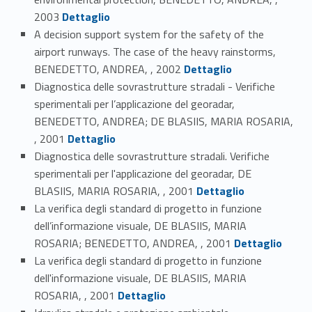
Link identifier #identifier_person_196138-84
2003
Dettaglio
A decision support system for the safety of the
airport runways. The case of the heavy rainstorms,
Link identifier #identifier_person_134752-85
BENEDETTO, ANDREA, , 2002
Dettaglio
Diagnostica delle sovrastrutture stradali - Verifiche
sperimentali per l’applicazione del georadar,
BENEDETTO, ANDREA; DE BLASIIS, MARIA ROSARIA,
Link identifier #identifier_person_136911-86
, 2001
Dettaglio
Diagnostica delle sovrastrutture stradali. Verifiche
sperimentali per l'applicazione del georadar, DE
Link identifier #identifier_person_122523-87
BLASIIS, MARIA ROSARIA, , 2001
Dettaglio
La verifica degli standard di progetto in funzione
dell’informazione visuale, DE BLASIIS, MARIA
Link identifier #identifier_person_110197-88
ROSARIA; BENEDETTO, ANDREA, , 2001
Dettaglio
La verifica degli standard di progetto in funzione
dell'informazione visuale, DE BLASIIS, MARIA
Link identifier #identifier_person_28281-89
ROSARIA, , 2001
Dettaglio