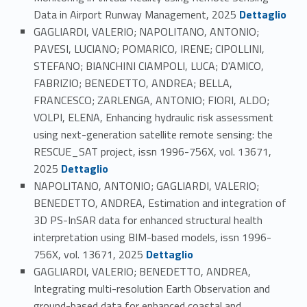
Link identifier #identifier_person_179686-101
Data in Airport Runway Management, 2025
Dettaglio
GAGLIARDI, VALERIO; NAPOLITANO, ANTONIO;
PAVESI, LUCIANO; POMARICO, IRENE; CIPOLLINI,
STEFANO; BIANCHINI CIAMPOLI, LUCA; D'AMICO,
FABRIZIO; BENEDETTO, ANDREA; BELLA,
FRANCESCO; ZARLENGA, ANTONIO; FIORI, ALDO;
VOLPI, ELENA, Enhancing hydraulic risk assessment
using next-generation satellite remote sensing: the
RESCUE_SAT project, issn 1996-756X, vol. 13671,
Link identifier #identifier_person_146508-102
2025
Dettaglio
NAPOLITANO, ANTONIO; GAGLIARDI, VALERIO;
BENEDETTO, ANDREA, Estimation and integration of
3D PS-InSAR data for enhanced structural health
interpretation using BIM-based models, issn 1996-
Link identifier #identifier_person_188679-103
756X, vol. 13671, 2025
Dettaglio
GAGLIARDI, VALERIO; BENEDETTO, ANDREA,
Integrating multi-resolution Earth Observation and
ground-based data for enhanced coastal and