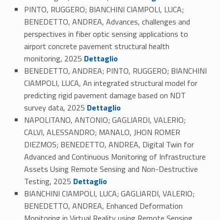
PINTO, RUGGERO; BIANCHINI CIAMPOLI, LUCA;
BENEDETTO, ANDREA, Advances, challenges and
perspectives in fiber optic sensing applications to
airport concrete pavement structural health
Link identifier #identifier_person_95202-98
monitoring, 2025
Dettaglio
BENEDETTO, ANDREA; PINTO, RUGGERO; BIANCHINI
CIAMPOLI, LUCA, An integrated structural model for
predicting rigid pavement damage based on NDT
Link identifier #identifier_person_12745-99
survey data, 2025
Dettaglio
NAPOLITANO, ANTONIO; GAGLIARDI, VALERIO;
CALVI, ALESSANDRO; MANALO, JHON ROMER
DIEZMOS; BENEDETTO, ANDREA, Digital Twin for
Advanced and Continuous Monitoring of Infrastructure
Assets Using Remote Sensing and Non-Destructive
Link identifier #identifier_person_99362-100
Testing, 2025
Dettaglio
BIANCHINI CIAMPOLI, LUCA; GAGLIARDI, VALERIO;
BENEDETTO, ANDREA, Enhanced Deformation
Monitoring in Virtual Reality using Remote Sensing