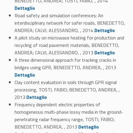
BENEDETTO, ANDREA; TOSTI, FABIO, , 2014
Dettaglio
Road safety and simulation conferences: An
interdisciplinary network for safer roads, BENEDETTO,
Link identifier #identifier_person_39894-27
ANDREA; CALVI, ALESSANDRO, , 2014
Dettaglio
A pilot study on microwave heating for production and
recycling of road pavement materials, BENEDETTO,
Link identifier #identifier_person_123950-28
ANDREA; CALVI, ALESSANDRO, , 2013
Dettaglio
A three dimensional approach for tracking cracks in
Link identifier #identifier_person_27896-29
bridges using GPR, BENEDETTO, ANDREA, , 2013
Dettaglio
Clay content evaluation in soils through GPR signal
processing, TOSTI, FABIO; BENEDETTO, ANDREA, ,
Link identifier #identifier_person_18871-30
2013
Dettaglio
Frequency dependent electric properties of
homogeneous multi-phase lossy media in the ground-
penetrating radar frequency range, TOSTI, FABIO;
Link identifier #identifier_person_170896-31
BENEDETTO, ANDREA, , 2013
Dettaglio