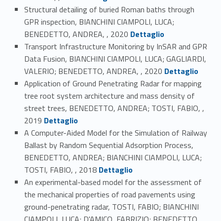
Structural detailing of buried Roman baths through
GPR inspection, BIANCHINI CIAMPOLI, LUCA;
Link identifier #identifier_person_39884-9
BENEDETTO, ANDREA, , 2020
Dettaglio
Transport Infrastructure Monitoring by InSAR and GPR
Data Fusion, BIANCHINI CIAMPOLI, LUCA; GAGLIARDI,
Link identifier #identifier_person_118645-10
VALERIO; BENEDETTO, ANDREA, , 2020
Dettaglio
Application of Ground Penetrating Radar for mapping
tree root system architecture and mass density of
street trees, BENEDETTO, ANDREA; TOSTI, FABIO, ,
Link identifier #identifier_person_65781-11
2019
Dettaglio
A Computer-Aided Model for the Simulation of Railway
Ballast by Random Sequential Adsorption Process,
BENEDETTO, ANDREA; BIANCHINI CIAMPOLI, LUCA;
Link identifier #identifier_person_79802-12
TOSTI, FABIO, , 2018
Dettaglio
An experimental-based model for the assessment of
the mechanical properties of road pavements using
ground-penetrating radar, TOSTI, FABIO; BIANCHINI
CIAMPOLI, LUCA; D'AMICO, FABRIZIO; BENEDETTO,