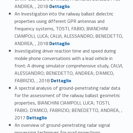
Link identifier #identifier_person_177539-13
ANDREA, , 2018
Dettaglio
An Investigation into the railway ballast dielectric
properties using different GPR antennas and
frequency systems, TOSTI, FABIO; BIANCHINI
CIAMPOLI, LUCA; CALVI, ALESSANDRO; BENEDETTO,
Link identifier #identifier_person_16805-14
ANDREA, , 2018
Dettaglio
Investigating driver reaction time and speed during
mobile phone conversations with a lead vehicle in
front: A driving simulator comprehensive study, CALVI,
ALESSANDRO; BENEDETTO, ANDREA; D'AMICO,
Link identifier #identifier_person_130177-15
FABRIZIO, , 2018
Dettaglio
A spectral analysis of ground-penetrating radar data
for the assessment of the railway ballast geometric
properties, BIANCHINI CIAMPOLI, LUCA; TOSTI,
FABIO; D'AMICO, FABRIZIO; BENEDETTO, ANDREA, ,
Link identifier #identifier_person_196777-16
2017
Dettaglio
An overview of ground-penetrating radar signal
processing techniques for road inspections,