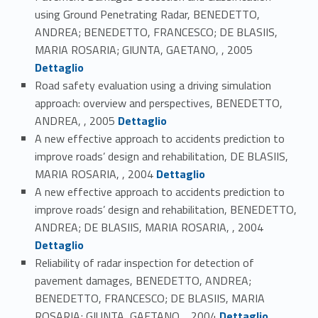
using Ground Penetrating Radar, BENEDETTO,
ANDREA; BENEDETTO, FRANCESCO; DE BLASIIS,
Link identifier #identifier_person_116141-74
MARIA ROSARIA; GIUNTA, GAETANO, , 2005
Dettaglio
Road safety evaluation using a driving simulation
approach: overview and perspectives, BENEDETTO,
Link identifier #identifier_person_112341-75
ANDREA, , 2005
Dettaglio
A new effective approach to accidents prediction to
improve roads’ design and rehabilitation, DE BLASIIS,
Link identifier #identifier_person_68772-76
MARIA ROSARIA, , 2004
Dettaglio
A new effective approach to accidents prediction to
improve roads’ design and rehabilitation, BENEDETTO,
Link identifier #identifier_person_139669-77
ANDREA; DE BLASIIS, MARIA ROSARIA, , 2004
Dettaglio
Reliability of radar inspection for detection of
pavement damages, BENEDETTO, ANDREA;
BENEDETTO, FRANCESCO; DE BLASIIS, MARIA
Link identifier #identifier_person_70670-78
ROSARIA; GIUNTA, GAETANO, , 2004
Dettaglio