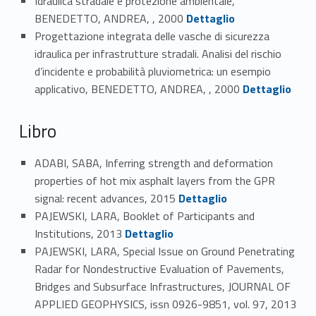
Idraulica stradale e protezione ambientale,
Link identifier #identifier_person_157411-90
BENEDETTO, ANDREA, , 2000
Dettaglio
Progettazione integrata delle vasche di sicurezza
idraulica per infrastrutture stradali. Analisi del rischio
d’incidente e probabilità pluviometrica: un esempio
Link identifier #identifier_person_12630-91
applicativo, BENEDETTO, ANDREA, , 2000
Dettaglio
Libro
ADABI, SABA, Inferring strength and deformation
properties of hot mix asphalt layers from the GPR
Link identifier #identifier_person_89820-92
signal: recent advances, 2015
Dettaglio
PAJEWSKI, LARA, Booklet of Participants and
Link identifier #identifier_person_79451-93
Institutions, 2013
Dettaglio
PAJEWSKI, LARA, Special Issue on Ground Penetrating
Radar for Nondestructive Evaluation of Pavements,
Bridges and Subsurface Infrastructures, JOURNAL OF
APPLIED GEOPHYSICS, issn 0926-9851, vol. 97, 2013
Link identifier #identifier_person_76089-94