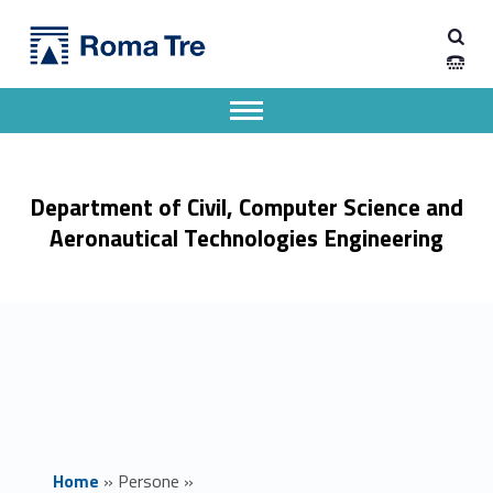
Primary Menu
Prof. ANDREA BENEDETTO ricerca - Dipartimento di Ingegneria Civile, Informatica e delle Tecnologie Aeronautiche
Dipartimento di Ingegneria Civile, Informatica e delle Tecnologie Aeronautiche
Dipartimento di Ingegneria dell'Università degli Studi Roma Tre
Apri il menu secondario
Header info sidebar
Department of Civil, Computer Science and
Aeronautical Technologies Engineering
Home
»
Persone
»