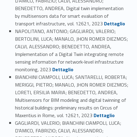
D'AMICO, FABRIZIO; CALVI, ALESSANDRO;
BENEDETTO, ANDREA, Digital twin implementation
by multisensors data for smart evaluation of
Link identifier #identifier_person_5610-112
transport infrastructure, vol. 12621, 2023
Dettaglio
NAPOLITANO, ANTONIO; GAGLIARDI, VALERIO;
BERTOLINI, LUCA; MANALO, JHON ROMER DIEZMOS;
CALVI, ALESSANDRO; BENEDETTO, ANDREA,
Implementation of a Digital Twin integrating remote
sensing information for network-level infrastructure
Link identifier #identifier_person_100548-113
monitoring, 2023
Dettaglio
BIANCHINI CIAMPOLI, LUCA; SANTARELLI, ROBERTA;
MERIGGI, PIETRO; MANALO, JHON ROMER DIEZMOS;
LORETI, ERSILIA MARIA; BENEDETTO, ANDREA,
Multisensors for BIM modeling and digital twinning of
historical buildings: preliminary results on Circus of
Link identifier #identifier_person_99057-114
Maxentius in Rome, vol. 12621, 2023
Dettaglio
GAGLIARDI, VALERIO; BIANCHINI CIAMPOLI, LUCA;
D'AMICO, FABRIZIO; CALVI, ALESSANDRO;