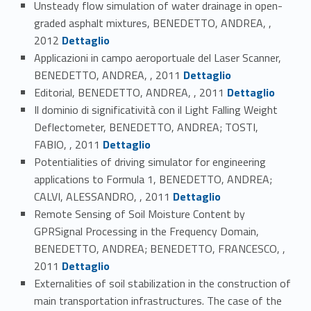
Unsteady flow simulation of water drainage in open-
graded asphalt mixtures, BENEDETTO, ANDREA, ,
Link identifier #identifier_person_132704-42
2012
Dettaglio
Applicazioni in campo aeroportuale del Laser Scanner,
Link identifier #identifier_person_107023-43
BENEDETTO, ANDREA, , 2011
Dettaglio
Link identifier #identifier_person_168299-44
Editorial, BENEDETTO, ANDREA, , 2011
Dettaglio
Il dominio di significatività con il Light Falling Weight
Deflectometer, BENEDETTO, ANDREA; TOSTI,
Link identifier #identifier_person_178554-45
FABIO, , 2011
Dettaglio
Potentialities of driving simulator for engineering
applications to Formula 1, BENEDETTO, ANDREA;
Link identifier #identifier_person_78662-46
CALVI, ALESSANDRO, , 2011
Dettaglio
Remote Sensing of Soil Moisture Content by
GPRSignal Processing in the Frequency Domain,
BENEDETTO, ANDREA; BENEDETTO, FRANCESCO, ,
Link identifier #identifier_person_155165-47
2011
Dettaglio
Externalities of soil stabilization in the construction of
main transportation infrastructures. The case of the