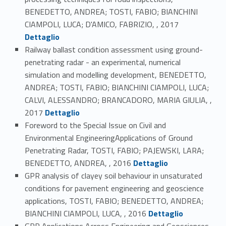
BENEDETTO, ANDREA; TOSTI, FABIO; BIANCHINI
Link identifier #identifier_person_51050-17
CIAMPOLI, LUCA; D'AMICO, FABRIZIO, , 2017
Dettaglio
Railway ballast condition assessment using ground-
penetrating radar - an experimental, numerical
simulation and modelling development, BENEDETTO,
ANDREA; TOSTI, FABIO; BIANCHINI CIAMPOLI, LUCA;
CALVI, ALESSANDRO; BRANCADORO, MARIA GIULIA, ,
Link identifier #identifier_person_49569-18
2017
Dettaglio
Foreword to the Special Issue on Civil and
Environmental EngineeringApplications of Ground
Penetrating Radar, TOSTI, FABIO; PAJEWSKI, LARA;
Link identifier #identifier_person_49463-19
BENEDETTO, ANDREA, , 2016
Dettaglio
GPR analysis of clayey soil behaviour in unsaturated
conditions for pavement engineering and geoscience
applications, TOSTI, FABIO; BENEDETTO, ANDREA;
Link identifier #identifier_person_105171-20
BIANCHINI CIAMPOLI, LUCA, , 2016
Dettaglio
GPR Applications Across Engineering and Geosciences