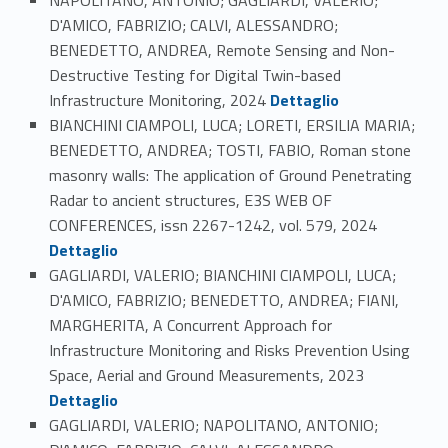
NAPOLITANO, ANTONIO; GAGLIARDI, VALERIO;
D'AMICO, FABRIZIO; CALVI, ALESSANDRO;
BENEDETTO, ANDREA, Remote Sensing and Non-
Destructive Testing for Digital Twin-based
Link identifier #identifier_person_106170-109
Infrastructure Monitoring, 2024
Dettaglio
BIANCHINI CIAMPOLI, LUCA; LORETI, ERSILIA MARIA;
BENEDETTO, ANDREA; TOSTI, FABIO, Roman stone
masonry walls: The application of Ground Penetrating
Radar to ancient structures, E3S WEB OF
Link identifier #identifier_person_15920-110
CONFERENCES, issn 2267-1242, vol. 579, 2024
Dettaglio
GAGLIARDI, VALERIO; BIANCHINI CIAMPOLI, LUCA;
D'AMICO, FABRIZIO; BENEDETTO, ANDREA; FIANI,
MARGHERITA, A Concurrent Approach for
Infrastructure Monitoring and Risks Prevention Using
Link identifier #identifier_person_82265-111
Space, Aerial and Ground Measurements, 2023
Dettaglio
GAGLIARDI, VALERIO; NAPOLITANO, ANTONIO;