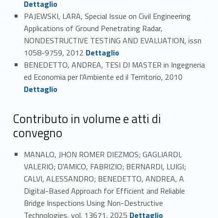
Dettaglio
PAJEWSKI, LARA, Special Issue on Civil Engineering
Applications of Ground Penetrating Radar,
NONDESTRUCTIVE TESTING AND EVALUATION, issn
Link identifier #identifier_person_189373-95
1058-9759, 2012
Dettaglio
BENEDETTO, ANDREA, TESI DI MASTER in Ingegneria
Link identifier #identifier_person_141273-96
ed Economia per l'Ambiente ed il Territorio, 2010
Dettaglio
Contributo in volume e atti di
convegno
MANALO, JHON ROMER DIEZMOS; GAGLIARDI,
VALERIO; D'AMICO, FABRIZIO; BERNARDI, LUIGI;
CALVI, ALESSANDRO; BENEDETTO, ANDREA, A
Digital-Based Approach for Efficient and Reliable
Bridge Inspections Using Non-Destructive
Link identifier #identifier_person_164822-97
Technologies, vol. 13671, 2025
Dettaglio