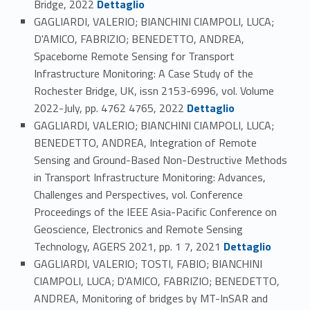
Bridge, 2022
Dettaglio
GAGLIARDI, VALERIO; BIANCHINI CIAMPOLI, LUCA;
D'AMICO, FABRIZIO; BENEDETTO, ANDREA,
Spaceborne Remote Sensing for Transport
Infrastructure Monitoring: A Case Study of the
Rochester Bridge, UK, issn 2153-6996, vol. Volume
Link identifier #identifier_person_124241-119
2022-July, pp. 4762 4765, 2022
Dettaglio
GAGLIARDI, VALERIO; BIANCHINI CIAMPOLI, LUCA;
BENEDETTO, ANDREA, Integration of Remote
Sensing and Ground-Based Non-Destructive Methods
in Transport Infrastructure Monitoring: Advances,
Challenges and Perspectives, vol. Conference
Proceedings of the IEEE Asia-Pacific Conference on
Geoscience, Electronics and Remote Sensing
Link identifier #identifier_person_112150-120
Technology, AGERS 2021, pp. 1 7, 2021
Dettaglio
GAGLIARDI, VALERIO; TOSTI, FABIO; BIANCHINI
CIAMPOLI, LUCA; D'AMICO, FABRIZIO; BENEDETTO,
ANDREA, Monitoring of bridges by MT-InSAR and