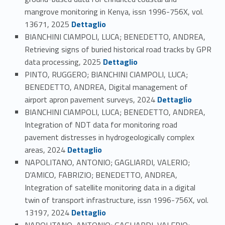
mangrove monitoring in Kenya, issn 1996-756X, vol.
Link identifier #identifier_person_33967-104
13671, 2025
Dettaglio
BIANCHINI CIAMPOLI, LUCA; BENEDETTO, ANDREA,
Retrieving signs of buried historical road tracks by GPR
Link identifier #identifier_person_139883-105
data processing, 2025
Dettaglio
PINTO, RUGGERO; BIANCHINI CIAMPOLI, LUCA;
BENEDETTO, ANDREA, Digital management of
Link identifier #identifier_person_181969-106
airport apron pavement surveys, 2024
Dettaglio
BIANCHINI CIAMPOLI, LUCA; BENEDETTO, ANDREA,
Integration of NDT data for monitoring road
pavement distresses in hydrogeologically complex
Link identifier #identifier_person_154271-107
areas, 2024
Dettaglio
NAPOLITANO, ANTONIO; GAGLIARDI, VALERIO;
D'AMICO, FABRIZIO; BENEDETTO, ANDREA,
Integration of satellite monitoring data in a digital
twin of transport infrastructure, issn 1996-756X, vol.
Link identifier #identifier_person_795-108
13197, 2024
Dettaglio