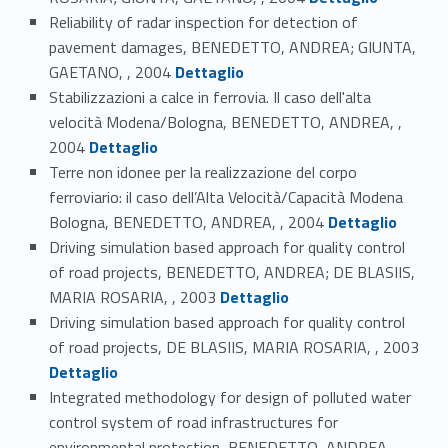
Reliability of radar inspection for detection of
pavement damages, BENEDETTO, ANDREA; GIUNTA,
Link identifier #identifier_person_47805-79
GAETANO, , 2004
Dettaglio
Stabilizzazioni a calce in ferrovia. Il caso dell'alta
velocità Modena/Bologna, BENEDETTO, ANDREA, ,
Link identifier #identifier_person_74435-80
2004
Dettaglio
Terre non idonee per la realizzazione del corpo
ferroviario: il caso dell’Alta Velocità/Capacità Modena
Link identifier #identifier_person_342-81
Bologna, BENEDETTO, ANDREA, , 2004
Dettaglio
Driving simulation based approach for quality control
of road projects, BENEDETTO, ANDREA; DE BLASIIS,
Link identifier #identifier_person_137355-82
MARIA ROSARIA, , 2003
Dettaglio
Driving simulation based approach for quality control
Link identifier #identifier_person_199776-83
of road projects, DE BLASIIS, MARIA ROSARIA, , 2003
Dettaglio
Integrated methodology for design of polluted water
control system of road infrastructures for
environmental protection, BENEDETTO, ANDREA, ,