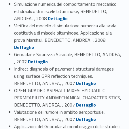
Simulazione numerica del comportamento meccanico
ed idraulico di miscele bituminose, BENEDETTO,
Link identifier #identifier_person_46779-60
ANDREA, , 2008
Dettaglio
Verifica del modello di simulazione numerica alla scala
costitutiva di miscele bituminose. Applicazione alla
Link identifier #identifier_person_845-61
prova Marshall, BENEDETTO, ANDREA, , 2008
Dettaglio
Georadar e Sicurezza Stradale, BENEDETTO, ANDREA,
Link identifier #identifier_person_197624-62
, 2007
Dettaglio
Indirect diagnosis of pavement structural damages
using surface GPR reflection techniques,
Link identifier #identifier_person_19404-63
BENEDETTO, ANDREA, , 2007
Dettaglio
OPEN-GRADED ASPHALT MIXES: HYDRAULIC
PERMEABILITY ANDMECHANICAL CHARACTERISTICS,
Link identifier #identifier_person_103583-64
BENEDETTO, ANDREA, , 2007
Dettaglio
Valutazione del rumore in ambito aeroportuale,
Link identifier #identifier_person_198453-65
BENEDETTO, ANDREA, , 2007
Dettaglio
Applicazioni del Georadar al monitoraggio delle strade: i