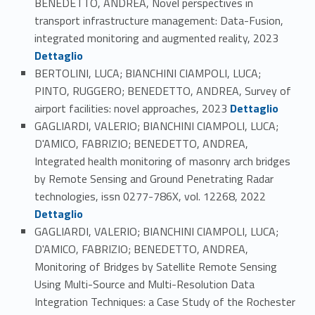
BENEDETTO, ANDREA, Novel perspectives in
transport infrastructure management: Data-Fusion,
Link identifier #identifier_person_151019-115
integrated monitoring and augmented reality, 2023
Dettaglio
BERTOLINI, LUCA; BIANCHINI CIAMPOLI, LUCA;
PINTO, RUGGERO; BENEDETTO, ANDREA, Survey of
Link identifier #identifier_person_178400-116
airport facilities: novel approaches, 2023
Dettaglio
GAGLIARDI, VALERIO; BIANCHINI CIAMPOLI, LUCA;
D'AMICO, FABRIZIO; BENEDETTO, ANDREA,
Integrated health monitoring of masonry arch bridges
by Remote Sensing and Ground Penetrating Radar
Link identifier #identifier_person_60441-117
technologies, issn 0277-786X, vol. 12268, 2022
Dettaglio
GAGLIARDI, VALERIO; BIANCHINI CIAMPOLI, LUCA;
D'AMICO, FABRIZIO; BENEDETTO, ANDREA,
Monitoring of Bridges by Satellite Remote Sensing
Using Multi-Source and Multi-Resolution Data
Integration Techniques: a Case Study of the Rochester
Link identifier #identifier_person_172928-118