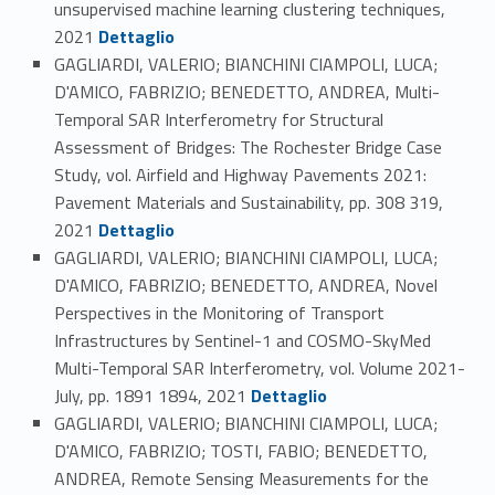
unsupervised machine learning clustering techniques,
Link identifier #identifier_person_87726-121
2021
Dettaglio
GAGLIARDI, VALERIO; BIANCHINI CIAMPOLI, LUCA;
D'AMICO, FABRIZIO; BENEDETTO, ANDREA, Multi-
Temporal SAR Interferometry for Structural
Assessment of Bridges: The Rochester Bridge Case
Study, vol. Airfield and Highway Pavements 2021:
Pavement Materials and Sustainability, pp. 308 319,
Link identifier #identifier_person_150322-122
2021
Dettaglio
GAGLIARDI, VALERIO; BIANCHINI CIAMPOLI, LUCA;
D'AMICO, FABRIZIO; BENEDETTO, ANDREA, Novel
Perspectives in the Monitoring of Transport
Infrastructures by Sentinel-1 and COSMO-SkyMed
Multi-Temporal SAR Interferometry, vol. Volume 2021-
Link identifier #identifier_person_66670-123
July, pp. 1891 1894, 2021
Dettaglio
GAGLIARDI, VALERIO; BIANCHINI CIAMPOLI, LUCA;
D'AMICO, FABRIZIO; TOSTI, FABIO; BENEDETTO,
ANDREA, Remote Sensing Measurements for the