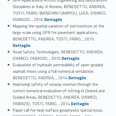
Disciplines in Italy: A Review, BENEDETTO, ANDREA;
TOSTI, FABIO; BIANCHINI CIAMPOLI, LUCA; D'AMICO,
Link identifier #identifier_person_196163-21
FABRIZIO, , 2016
Dettaglio
Mapping the spatial variation of soil moisture at the
large scale using GPR for pavement applications,
Link identifier #identifier_person_164265-22
BENEDETTO, ANDREA; TOSTI, FABIO, , 2015
Dettaglio
Road Safety Technologies, BENEDETTO, ANDREA;
Link identifier #identifier_person_161903-23
D'AMICO, FABRIZIO, , 2015
Dettaglio
Evaluation of hydraulic permeability of open-graded
asphalt mixes using a full numerical simulation,
Link identifier #identifier_person_130811-24
BENEDETTO, ANDREA, , 2014
Dettaglio
Improving safety of runway overrun through the
correct numerical evaluation of rutting in Cleared and
Graded Areas, BENEDETTO, ANDREA; D'AMICO,
Link identifier #identifier_person_79803-25
FABRIZIO; TOSTI, FABIO, , 2014
Dettaglio
Paper call for near surface geophysics special issue,
Link identifier #identifier_person_26909-26