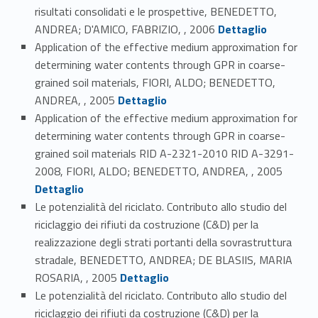
risultati consolidati e le prospettive, BENEDETTO,
Link identifier #identifier_person_145404-66
ANDREA; D'AMICO, FABRIZIO, , 2006
Dettaglio
Application of the effective medium approximation for
determining water contents through GPR in coarse-
grained soil materials, FIORI, ALDO; BENEDETTO,
Link identifier #identifier_person_98664-67
ANDREA, , 2005
Dettaglio
Application of the effective medium approximation for
determining water contents through GPR in coarse-
grained soil materials RID A-2321-2010 RID A-3291-
Link identifier #identifier_person_108706-68
2008, FIORI, ALDO; BENEDETTO, ANDREA, , 2005
Dettaglio
Le potenzialità del riciclato. Contributo allo studio del
riciclaggio dei rifiuti da costruzione (C&D) per la
realizzazione degli strati portanti della sovrastruttura
stradale, BENEDETTO, ANDREA; DE BLASIIS, MARIA
Link identifier #identifier_person_38968-69
ROSARIA, , 2005
Dettaglio
Le potenzialità del riciclato. Contributo allo studio del
riciclaggio dei rifiuti da costruzione (C&D) per la