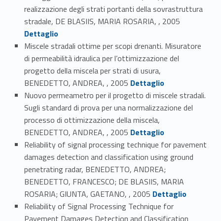
realizzazione degli strati portanti della sovrastruttura
Link identifier #identifier_person_170169-70
stradale, DE BLASIIS, MARIA ROSARIA, , 2005
Dettaglio
Miscele stradali ottime per scopi drenanti. Misuratore
di permeabilità idraulica per l’ottimizzazione del
progetto della miscela per strati di usura,
Link identifier #identifier_person_197241-71
BENEDETTO, ANDREA, , 2005
Dettaglio
Nuovo permeametro per il progetto di miscele stradali.
Sugli standard di prova per una normalizzazione del
processo di ottimizzazione della miscela,
Link identifier #identifier_person_183355-72
BENEDETTO, ANDREA, , 2005
Dettaglio
Reliability of signal processing technique for pavement
damages detection and classification using ground
penetrating radar, BENEDETTO, ANDREA;
BENEDETTO, FRANCESCO; DE BLASIIS, MARIA
Link identifier #identifier_person_65687-73
ROSARIA; GIUNTA, GAETANO, , 2005
Dettaglio
Reliability of Signal Processing Technique for
Pavement Damages Detection and Classification