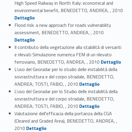
High Speed Railway in North Italy: economical and
Link identifier #identifier_person_84969-48
environmental benefit, BENEDETTO, ANDREA, , 2010
Dettaglio
Flood risk: a new approach for roads vulnerability
Link identifier #identifier_person_74655-49
assessment, BENEDETTO, ANDREA, , 2010
Dettaglio
Il contributo della vegetazione alla stabilità di versanti
e rilevati Simulazione numerica FEM di un rilevato
Link identifier #identifier_person_123807-50
ferroviario, BENEDETTO, ANDREA, , 2010
Dettaglio
L’uso del Georadar per lo studio delle instabilità della
sovrastruttura e del corpo stradale, BENEDETTO,
Link identifier #identifier_person_109384-51
ANDREA; TOSTI, FABIO, , 2010
Dettaglio
L’uso del Georadar per lo Studio delle instabilità della
sovrastruttura e del corpo stradale, BENEDETTO,
Link identifier #identifier_person_127736-52
ANDREA; TOSTI, FABIO, , 2010
Dettaglio
Valutazione dell'efficacia della portanza della CGA
(Cleared and Graded Area), BENEDETTO, ANDREA, ,
Link identifier #identifier_person_79016-53
2010
Dettaglio