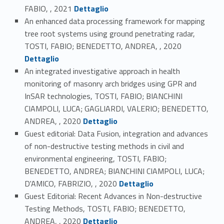
Link identifier #identifier_person_9379-4
FABIO, , 2021
Dettaglio
An enhanced data processing framework for mapping
tree root systems using ground penetrating radar,
Link identifier #identifier_person_70522-5
TOSTI, FABIO; BENEDETTO, ANDREA, , 2020
Dettaglio
An integrated investigative approach in health
monitoring of masonry arch bridges using GPR and
InSAR technologies, TOSTI, FABIO; BIANCHINI
CIAMPOLI, LUCA; GAGLIARDI, VALERIO; BENEDETTO,
Link identifier #identifier_person_62832-6
ANDREA, , 2020
Dettaglio
Guest editorial: Data Fusion, integration and advances
of non-destructive testing methods in civil and
environmental engineering, TOSTI, FABIO;
BENEDETTO, ANDREA; BIANCHINI CIAMPOLI, LUCA;
Link identifier #identifier_person_2460-7
D'AMICO, FABRIZIO, , 2020
Dettaglio
Guest Editorial: Recent Advances in Non-destructive
Testing Methods, TOSTI, FABIO; BENEDETTO,
Link identifier #identifier_person_187277-8
ANDREA, , 2020
Dettaglio