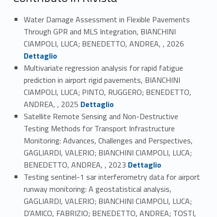
Water Damage Assessment in Flexible Pavements
Through GPR and MLS Integration, BIANCHINI
Link identifier #identifier_person_133769-1
CIAMPOLI, LUCA; BENEDETTO, ANDREA, , 2026
Dettaglio
Multivariate regression analysis for rapid fatigue
prediction in airport rigid pavements, BIANCHINI
CIAMPOLI, LUCA; PINTO, RUGGERO; BENEDETTO,
Link identifier #identifier_person_145985-2
ANDREA, , 2025
Dettaglio
Satellite Remote Sensing and Non-Destructive
Testing Methods for Transport Infrastructure
Monitoring: Advances, Challenges and Perspectives,
GAGLIARDI, VALERIO; BIANCHINI CIAMPOLI, LUCA;
Link identifier #identifier_person_97698-3
BENEDETTO, ANDREA, , 2023
Dettaglio
Testing sentinel-1 sar interferometry data for airport
runway monitoring: A geostatistical analysis,
GAGLIARDI, VALERIO; BIANCHINI CIAMPOLI, LUCA;
D'AMICO, FABRIZIO; BENEDETTO, ANDREA; TOSTI,