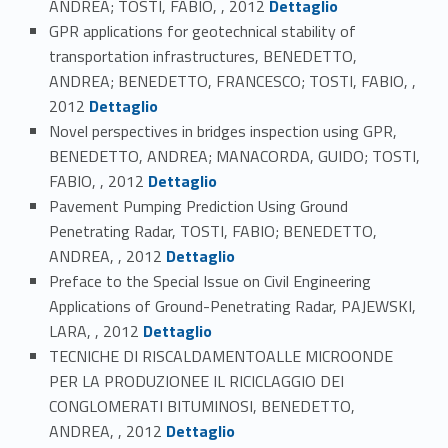
ANDREA; TOSTI, FABIO, , 2012
Dettaglio
GPR applications for geotechnical stability of
transportation infrastructures, BENEDETTO,
ANDREA; BENEDETTO, FRANCESCO; TOSTI, FABIO, ,
Link identifier #identifier_person_155033-37
2012
Dettaglio
Novel perspectives in bridges inspection using GPR,
BENEDETTO, ANDREA; MANACORDA, GUIDO; TOSTI,
Link identifier #identifier_person_40211-38
FABIO, , 2012
Dettaglio
Pavement Pumping Prediction Using Ground
Penetrating Radar, TOSTI, FABIO; BENEDETTO,
Link identifier #identifier_person_38318-39
ANDREA, , 2012
Dettaglio
Preface to the Special Issue on Civil Engineering
Applications of Ground-Penetrating Radar, PAJEWSKI,
Link identifier #identifier_person_103644-40
LARA, , 2012
Dettaglio
TECNICHE DI RISCALDAMENTOALLE MICROONDE
PER LA PRODUZIONEE IL RICICLAGGIO DEI
CONGLOMERATI BITUMINOSI, BENEDETTO,
Link identifier #identifier_person_29097-41
ANDREA, , 2012
Dettaglio