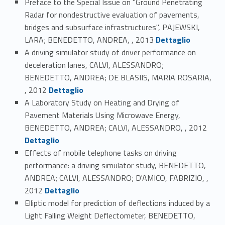
Preface to the Special Issue on "Ground Penetrating
Radar for nondestructive evaluation of pavements,
bridges and subsurface infrastructures", PAJEWSKI,
Link identifier #identifier_person_16058-32
LARA; BENEDETTO, ANDREA, , 2013
Dettaglio
A driving simulator study of driver performance on
deceleration lanes, CALVI, ALESSANDRO;
BENEDETTO, ANDREA; DE BLASIIS, MARIA ROSARIA,
Link identifier #identifier_person_136931-33
, 2012
Dettaglio
A Laboratory Study on Heating and Drying of
Pavement Materials Using Microwave Energy,
Link identifier #identifier_person_139807-34
BENEDETTO, ANDREA; CALVI, ALESSANDRO, , 2012
Dettaglio
Effects of mobile telephone tasks on driving
performance: a driving simulator study, BENEDETTO,
ANDREA; CALVI, ALESSANDRO; D'AMICO, FABRIZIO, ,
Link identifier #identifier_person_178745-35
2012
Dettaglio
Elliptic model for prediction of deflections induced by a
Light Falling Weight Deflectometer, BENEDETTO,
Link identifier #identifier_person_96437-36