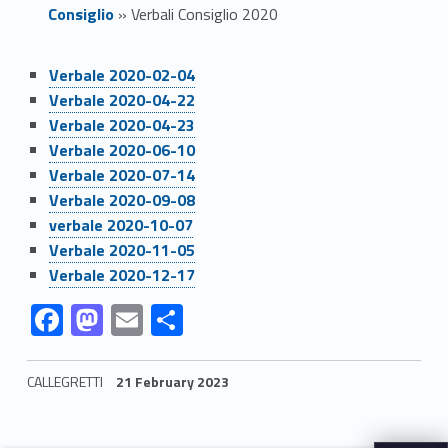
Consiglio
»
Verbali Consiglio 2020
Link identifier #identifier__87005-1
V
Verbale 2020-02-04
Link identifier #identifier__107178-2
Verbale 2020-04-22
e
Link identifier #identifier__142382-3
Verbale 2020-04-23
Link identifier #identifier__7822-4
r
Verbale 2020-06-10
Link identifier #identifier__29019-5
Verbale 2020-07-14
b
Link identifier #identifier__107967-6
Verbale 2020-09-08
Link identifier #identifier__75637-7
verbale 2020-10-07
a
Link identifier #identifier__9999-8
Verbale 2020-11-05
Link identifier #identifier__6666-9
l
Verbale 2020-12-17
Link identifier #identifier__173468-10
Link identifier #identifier__154618-11
Link identifier #identifier__76085-12
Link identifier #identifier__67471-13
F
M
E
S
i
ac
as
m
h
C
e
to
ai
ar
CALLEGRETTI
21 February 2023
o
b
d
l
e
Skip back to navigation
n
o
o