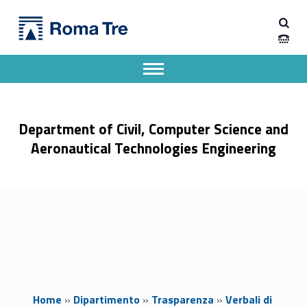
Primary Menu
Verbali Consiglio 2020 - Dipartimento di Ingegneria Civile, Informatica e delle Tecnologie Aeronautiche
Dipartimento di Ingegneria Civile, Informatica e delle Tecnologie Aeronautiche
Dipartimento di Ingegneria dell'Università degli Studi Roma Tre
Apri il menu secondario
Header info sidebar
Department of Civil, Computer Science and
Aeronautical Technologies Engineering
Home
»
Dipartimento
»
Trasparenza
»
Verbali di