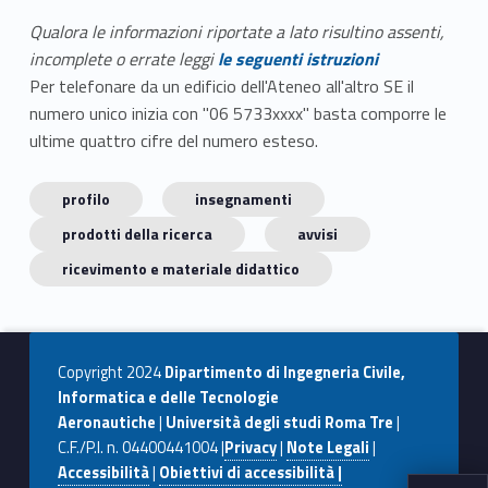
Qualora le informazioni riportate a lato risultino assenti,
incomplete o errate leggi
le seguenti istruzioni
Per telefonare da un edificio dell'Ateneo all'altro SE il
numero unico inizia con "06 5733xxxx" basta comporre le
ultime quattro cifre del numero esteso.
profilo
insegnamenti
prodotti della ricerca
avvisi
ricevimento e materiale didattico
Copyright 2024
Dipartimento di Ingegneria Civile,
Informatica e delle Tecnologie
Aeronautiche
|
Università degli studi Roma Tre
|
C.F./P.I. n. 04400441004 |
Privacy
|
Note Legali
|
Accessibilità
|
Obiettivi di accessibilità |