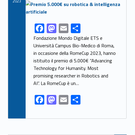
k
2023
Link identifier archive #link-archive-thumb-soap-38185
F
M
E
C
Link identifier share facebook archive #share-link-archive-90083
ac
as
m
o
Fondazione Mondo Digitale ETS e
e
to
ai
n
Università Campus Bio-Medico di Roma,
in occasione della RomeCup 2023, hanno
b
d
l
di
istituito il premio di 5.000€ “Advancing
o
o
vi
Technology for Humanity. Most
o
n
di
promising researcher in Robotics and
k
AI”. La RomeCup è un…
F
M
E
C
ac
as
m
o
e
to
ai
n
b
d
l
di
Posts Navigation