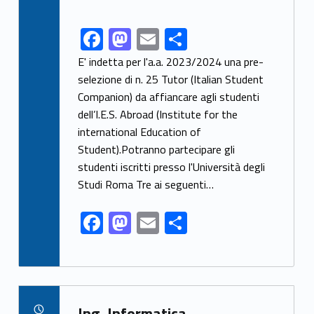
F
M
E
C
Link identifier share facebook archive #share-link-archive-1807
ac
as
m
o
E' indetta per l'a.a. 2023/2024 una pre-
e
to
ai
n
selezione di n. 25 Tutor (Italian Student
Companion) da affiancare agli studenti
b
d
l
di
dell’I.E.S. Abroad (Institute for the
o
o
vi
international Education of
o
n
di
Student).Potranno partecipare gli
k
studenti iscritti presso l'Università degli
Studi Roma Tre ai seguenti…
F
M
E
C
ac
as
m
o
e
to
ai
n
b
d
l
di
Link identifier archive #link-archive-61678
o
o
vi
Ing. Informatica -