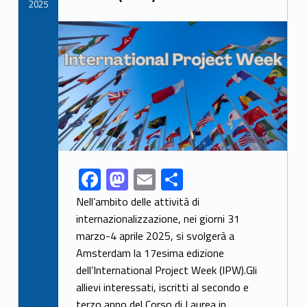
k
2025
Link identifier archive #link-archive-thumb-soap-56411
F
M
E
C
Link identifier share facebook archive #share-link-archive-85317
ac
as
m
o
Nell’ambito delle attività di
e
to
ai
n
internazionalizzazione, nei giorni 31
marzo-4 aprile 2025, si svolgerà a
b
d
l
di
Amsterdam la 17esima edizione
o
o
vi
dell’International Project Week (IPW).Gli
o
n
di
allievi interessati, iscritti al secondo e
terzo anno del Corso di Laurea in…