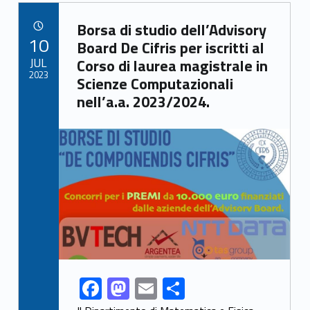
b
d
l
di
Link identifier archive #link-archive-33312
o
o
vi
Borsa di studio dell’Advisory
POSTED ON:
10
o
n
di
Board De Cifris per iscritti al
JUL
Corso di laurea magistrale in
k
2023
Scienze Computazionali
nell’a.a. 2023/2024.
Link identifier archive #link-archive-thumb-soap-69638
F
M
E
C
Link identifier share facebook archive #share-link-archive-69650