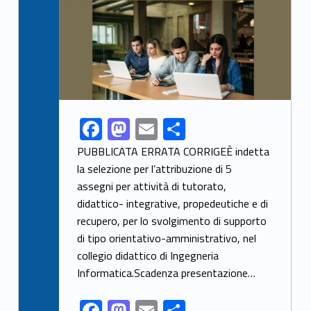
F
M
E
C
Link identifier share facebook archive #share-link-archive-11208
ac
as
m
o
PUBBLICATA ERRATA CORRIGEÈ indetta
e
to
ai
n
la selezione per l’attribuzione di 5
assegni per attività di tutorato,
b
d
l
di
didattico- integrative, propedeutiche e di
o
o
vi
recupero, per lo svolgimento di supporto
o
n
di
di tipo orientativo-amministrativo, nel
k
collegio didattico di Ingegneria
Informatica.Scadenza presentazione…
F
M
E
C