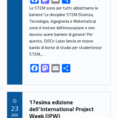
ac
as
m
o
Le STEM sono per tutti: abbattiamo le
e
to
ai
n
barriere! Le discipline STEM (Scienza,
Tecnologia, Ingegneria e Matematica)
b
d
l
di
sono il motore dell’innovazione e non
o
o
vi
devono avere barriere di genere! Per
o
n
di
questo, DiSCo Lazio lancia un nuovo
k
bando di borse di studio per studentesse
STEM,…
F
M
E
C
ac
as
m
o
e
to
ai
n
b
d
l
di
Link identifier archive #link-archive-78089
o
o
vi
17esima edizione
POSTED ON:
23
o
n
di
dell’International Project
JAN
Week (IPW)