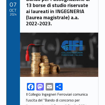
POSTED ON:
07
o
n
di
13 borse di studio riservate
OCT
ai laureati in INGEGNERIA
k
2024
(laurea magistrale) a.a.
2022-2023.
Link identifier archive #link-archive-thumb-soap-63675
F
M
E
C
Link identifier share facebook archive #share-link-archive-68340
ac
as
m
o
Il Collegio Ingegneri Ferroviari comunica
e
to
ai
n
l'uscita del "Bando di concorso per