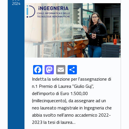
k
2024
Link identifier archive #link-archive-thumb-soap-87321
F
M
E
C
Link identifier share facebook archive #share-link-archive-3433
ac
as
m
o
Indetta la selezione per l'assegnazione di
e
to
ai
n
n.1 Premio di Laurea "Giulio Guj",
dell'importo di Euro 1.500,00
b
d
l
di
(millecinquecento), da assegnare ad un
o
o
vi
neo laureato magistrale in Ingegneria che
o
n
di
abbia svolto nell’anno accademico 2022-
k
2023 la tesi di laurea…