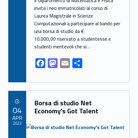
ac
as
m
o
Il Dipartimento di Matematica e Fisica
e
to
ai
n
invita i neo immatricolati al corso di
Laurea Magistrale in Scienze
b
d
l
di
Computazionali a partecipare al bando per
o
o
vi
una borsa di studio da €
o
n
di
10.000,00 riservato a studentesse e
k
studenti meritevoli che si…
F
M
E
C
ac
as
m
o
e
to
ai
n
b
d
l
di
Link identifier archive #link-archive-88817
o
o
vi
Borsa di studio Net
POSTED ON:
04
o
n
di
Economy's Got Talent
APR
k
2023
Link identifier archive #link-archive-thumb-soap-87454