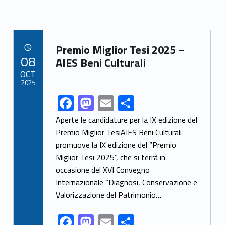
Link identifier archive #link-archive-88158
Premio Miglior Tesi 2025 –
POSTED ON:
08
AIES Beni Culturali
OCT
2025
F
M
E
C
Link identifier share facebook archive #share-link-archive-18098
ac
as
m
o
Aperte le candidature per la IX edizione del
e
to
ai
n
Premio Miglior TesiAIES Beni Culturali
promuove la IX edizione del “Premio
b
d
l
di
Miglior Tesi 2025”, che si terrà in
o
o
vi
occasione del XVI Convegno
o
n
di
Internazionale “Diagnosi, Conservazione e
k
Valorizzazione del Patrimonio…
F
M
E
C