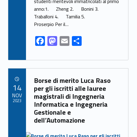
o
o
vi
studenti meritevoli immatricolati al primo
o
n
di
anno:1. Zheng 2. Bonini 3.
k
Traballoni 4. Tamilia 5.
Proserpio Per il…
F
M
E
C
ac
as
m
o
e
to
ai
n
b
d
l
di
Link identifier archive #link-archive-15353
o
o
vi
Borse di merito Luca Raso
POSTED ON:
14
o
n
di
per gli iscritti alle lauree
NOV
magistrali di Ingegneria
k
2023
Informatica e Ingegneria
Gestionale e
dell’Automazione
Link identifier archive #link-archive-thumb-soap-92074