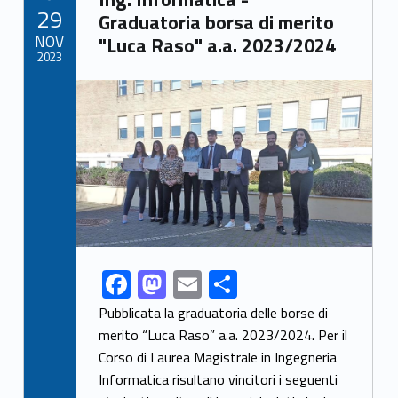
POSTED ON:
29
o
n
di
Graduatoria borsa di merito
NOV
"Luca Raso" a.a. 2023/2024
k
2023
Link identifier archive #link-archive-thumb-soap-47872
F
M
E
C
Link identifier share facebook archive #share-link-archive-78322
ac
as
m
o
Pubblicata la graduatoria delle borse di
e
to
ai
n
merito “Luca Raso” a.a. 2023/2024. Per il
Corso di Laurea Magistrale in Ingegneria
b
d
l
di
Informatica risultano vincitori i seguenti