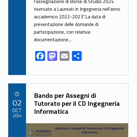
l’assegnazione di Borse di Studio 2024
b
d
l
di
riservate a Laureati in Ingegneria nell’anno
o
o
vi
accademico 2022-2023".La data di
o
n
di
presentazione delle domande di
k
partecipazione, con relativa
documentazione…
F
M
E
C
ac
as
m
o
e
to
ai
n
b
d
l
di
Link identifier archive #link-archive-37029
o
o
vi
Bando per Assegni di
POSTED ON:
02
o
n
di
Tutorato per il CD Ingegneria
OCT
Informatica
k
2024
Link identifier archive #link-archive-thumb-soap-21306