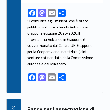
F
M
E
C
Link identifier share facebook archive #share-link-archive-21163
ac
as
m
o
Si comunica agli studenti che è stato
e
to
ai
n
pubblicato il nuovo bando Vulcanus in
Giappone edizione 2025/2026.Il
b
d
l
di
Programma Vulcanus in Giappone è
o
o
vi
sovvenzionato dal Centro UE-Giappone
o
n
di
per la Cooperazione Industriale (joint
k
venture cofinanziata dalla Commissione
europea e dal Ministero…
F
M
E
C
ac
as
m
o
e
to
ai
n
b
d
l
di
Link identifier archive #link-archive-5391
o
o
vi
Bando per l’assegnazione di