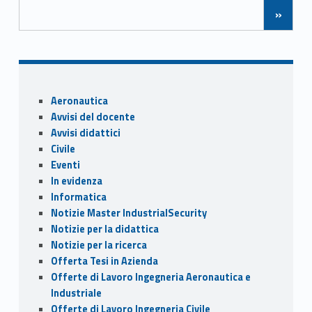
o
o
vi
»
o
n
di
k
Sidebar
Aeronautica
Avvisi del docente
Avvisi didattici
Civile
Eventi
In evidenza
Informatica
Notizie Master IndustrialSecurity
Notizie per la didattica
Notizie per la ricerca
Offerta Tesi in Azienda
Offerte di Lavoro Ingegneria Aeronautica e
Industriale
Offerte di Lavoro Ingegneria Civile