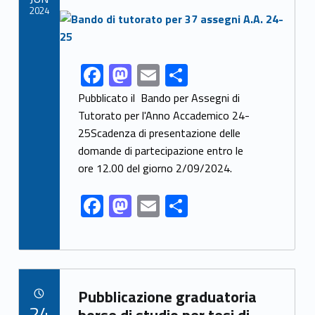
k
2024
Link identifier archive #link-archive-thumb-soap-53284
F
M
E
C
Link identifier share facebook archive #share-link-archive-60089
ac
as
m
o
Pubblicato il Bando per Assegni di
e
to
ai
n
Tutorato per l'Anno Accademico 24-
25Scadenza di presentazione delle
b
d
l
di
domande di partecipazione entro le
o
o
vi
ore 12.00 del giorno 2/09/2024.
o
n
di
F
M
E
C
k
ac
as
m
o
e
to
ai
n
b
d
l
di
Link identifier archive #link-archive-20790
o
o
vi
Pubblicazione graduatoria
POSTED ON:
24