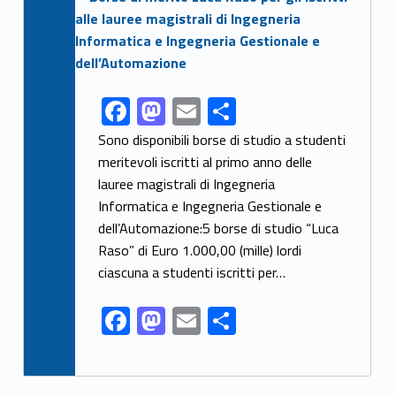
F
M
E
C
Link identifier share facebook archive #share-link-archive-99873
ac
as
m
o
Sono disponibili borse di studio a studenti
e
to
ai
n
meritevoli iscritti al primo anno delle
lauree magistrali di Ingegneria
b
d
l
di
Informatica e Ingegneria Gestionale e
o
o
vi
dell’Automazione:5 borse di studio “Luca
o
n
di
Raso” di Euro 1.000,00 (mille) lordi
k
ciascuna a studenti iscritti per…
F
M
E
C
ac
as
m
o
e
to
ai
n