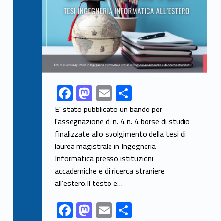
F
M
E
C
Link identifier share facebook archive #share-link-archive-15782
ac
as
m
o
E' stato pubblicato un bando per
e
to
ai
n
l'assegnazione di n. 4 n. 4 borse di studio
finalizzate allo svolgimento della tesi di
b
d
l
di
laurea magistrale in Ingegneria
o
o
vi
Informatica presso istituzioni
o
n
di
accademiche e di ricerca straniere
k
all’estero.Il testo e…
F
M
E
C