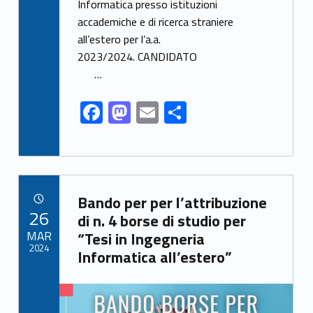
o
o
vi
Informatica presso istituzioni
o
n
di
accademiche e di ricerca straniere
k
all’estero per l’a.a.
2023/2024. CANDIDATO
…
F
M
E
C
ac
as
m
o
e
to
ai
n
b
d
l
di
Link identifier archive #link-archive-42999
o
o
vi
Bando per per l’attribuzione
POSTED ON:
26
o
n
di
di n. 4 borse di studio per
MAR
“Tesi in Ingegneria
k
2024
Informatica all’estero”
Link identifier archive #link-archive-thumb-soap-16322