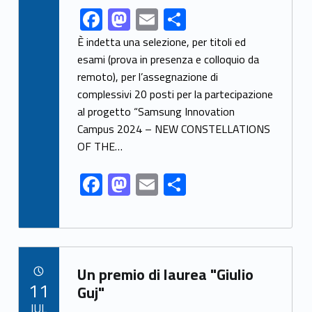
F
M
E
C
Link identifier share facebook archive #share-link-archive-38823
ac
as
m
o
È indetta una selezione, per titoli ed
e
to
ai
n
esami (prova in presenza e colloquio da
remoto), per l’assegnazione di
b
d
l
di
complessivi 20 posti per la partecipazione
o
o
vi
al progetto “Samsung Innovation
o
n
di
Campus 2024 – NEW CONSTELLATIONS
k
OF THE…
F
M
E
C
ac
as
m
o
e
to
ai
n
b
d
l
di
Link identifier archive #link-archive-35730
o
o
vi
Un premio di laurea "Giulio
POSTED ON:
11
o
n
di
Guj"
JUL