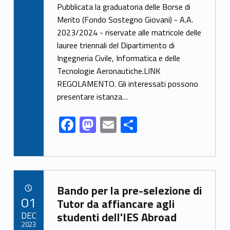
ac
as
m
o
Pubblicata la graduatoria delle Borse di
e
to
ai
n
Merito (Fondo Sostegno Giovani) - A.A.
2023/2024 - riservate alle matricole delle
b
d
l
di
lauree triennali del Dipartimento di
o
o
vi
Ingegneria Civile, Informatica e delle
o
n
di
Tecnologie Aeronautiche.LINK
k
REGOLAMENTO. Gli interessati possono
presentare istanza…
F
M
E
C
ac
as
m
o
e
to
ai
n
b
d
l
di
Link identifier archive #link-archive-33857
o
o
vi
Bando per la pre-selezione di
POSTED ON:
01
o
n
di
Tutor da affiancare agli
DEC
studenti dell'IES Abroad
k
2023