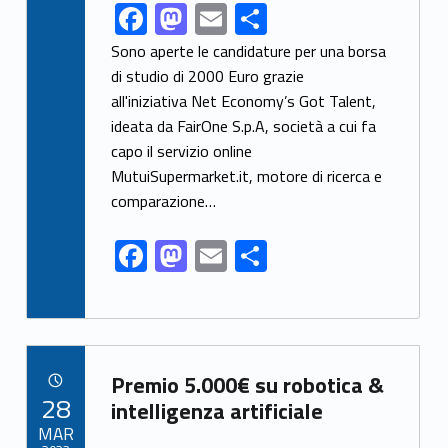
F
M
E
C
Link identifier share facebook archive #share-link-archive-54749
ac
as
m
o
Sono aperte le candidature per una borsa
e
to
ai
n
di studio di 2000 Euro grazie
all'iniziativa Net Economy’s Got Talent,
b
d
l
di
ideata da FairOne S.p.A, società a cui fa
o
o
vi
capo il servizio online
o
n
di
MutuiSupermarket.it, motore di ricerca e
k
comparazione…
F
M
E
C
ac
as
m
o
e
to
ai
n
b
d
l
di
Link identifier archive #link-archive-76353
o
o
vi
Premio 5.000€ su robotica &
POSTED ON:
28
o
n
di
intelligenza artificiale
MAR