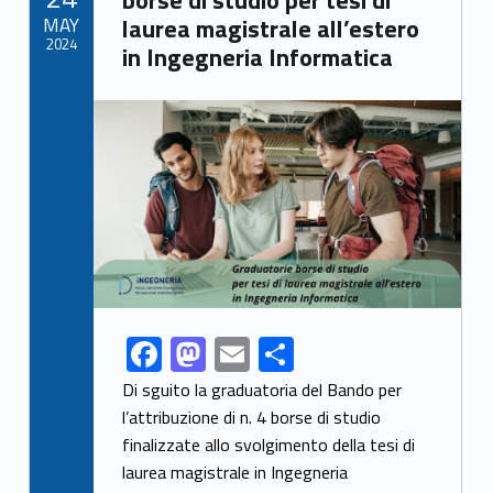
o
n
di
borse di studio per tesi di
MAY
laurea magistrale all’estero
k
2024
in Ingegneria Informatica
Link identifier archive #link-archive-thumb-soap-85688
F
M
E
C
Link identifier share facebook archive #share-link-archive-61586
ac
as
m
o
Di sguito la graduatoria del Bando per
e
to
ai
n
l’attribuzione di n. 4 borse di studio
finalizzate allo svolgimento della tesi di
b
d
l
di
laurea magistrale in Ingegneria