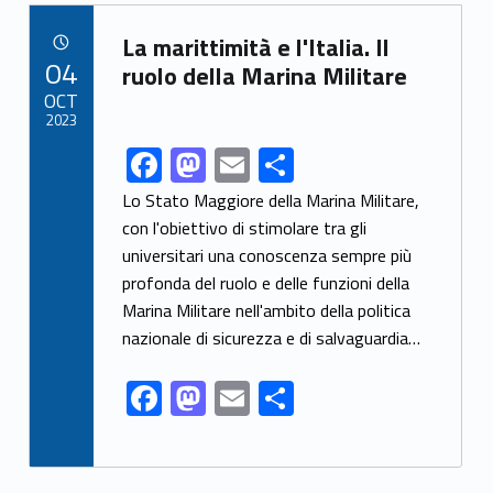
b
d
l
di
Link identifier archive #link-archive-59666
o
o
vi
La marittimità e l'Italia. Il
POSTED ON:
04
o
n
di
ruolo della Marina Militare
OCT
k
2023
F
M
E
C
Link identifier share facebook archive #share-link-archive-97714
ac
as
m
o
Lo Stato Maggiore della Marina Militare,
e
to
ai
n
con l'obiettivo di stimolare tra gli
universitari una conoscenza sempre più
b
d
l
di
profonda del ruolo e delle funzioni della
o
o
vi
Marina Militare nell'ambito della politica
o
n
di
nazionale di sicurezza e di salvaguardia…
k
F
M
E
C
ac
as
m
o
e
to
ai
n