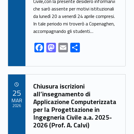
e
to
ai
n
Civile,con la presente desidero informarvi
che sarò assente per motivi istituzionali
b
d
l
di
da lunedì 20 a venerdì 24 aprile compresi.
o
o
vi
In tale periodo mi troverò a Copenaghen,
o
n
di
accompagnando gli studenti…
k
F
M
E
C
ac
as
m
o
e
to
ai
n
b
d
l
di
Link identifier archive #link-archive-28462
o
o
vi
Chiusura iscrizioni
POSTED ON:
25
o
n
di
all’insegnamento di
MAR
Applicazione Computerizzata
k
2026
per la Progettazione in
Ingegneria Civile a.a. 2025-
2026 (Prof. A. Calvi)