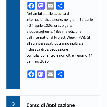
F
M
E
C
Link identifier share facebook archive #share-link-archive-83723
ac
as
m
o
Nell’ambito delle attività di
e
to
ai
n
internazionalizzazione, nei giorni 19 aprile
- 24 aprile 2026, si svolgerà
b
d
l
di
a Copenaghen la 18esima edizione
o
o
vi
dell’International Project Week (IPW). Gli
o
n
di
allievi interessati potranno inoltrare
k
richiesta di partecipazione
compilando, entro e non oltre il giorno 11
gennaio 2026,…
F
M
E
C
ac
as
m
o
e
to
ai
n
b
d
l
di
Link identifier archive #link-archive-64803
o
o
vi
Corso di Applicazione