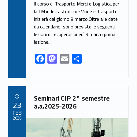
ac
as
m
o
Il corso di Trasporto Merci e Logistica per
e
to
ai
n
la LM in Infrastrutture Viarie e Trasporti
inizierà dal giorno 9 marzo.Oltre alle date
b
d
l
di
da calendario, sono previste le seguenti
o
o
vi
lezioni di recupero:Lunedì 9 marzo prima
o
n
di
lezione…
k
F
M
E
C
ac
as
m
o
e
to
ai
n
b
d
l
di
Link identifier archive #link-archive-27546
o
o
vi
Seminari CIP 2° semestre
POSTED ON:
23
o
n
di
a.a.2025-2026
FEB
k
2026
Link identifier archive #link-archive-thumb-soap-47564