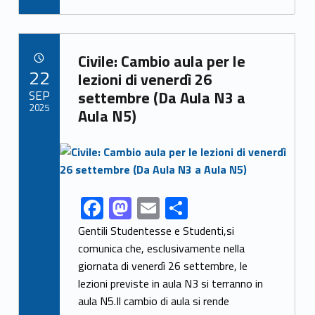
e
to
ai
n
b
d
l
di
Link identifier archive #link-archive-41701
o
o
vi
Civile: Cambio aula per le
POSTED ON:
22
o
n
di
lezioni di venerdì 26
SEP
settembre (Da Aula N3 a
k
2025
Aula N5)
Link identifier archive #link-archive-thumb-soap-32790
F
M
E
C
Link identifier share facebook archive #share-link-archive-44306
ac
as
m
o
Gentili Studentesse e Studenti,si
e
to
ai
n
comunica che, esclusivamente nella
giornata di venerdì 26 settembre, le
b
d
l
di
lezioni previste in aula N3 si terranno in
o
o
vi
aula N5.Il cambio di aula si rende