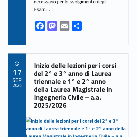
o
n
di
necessario per lo svolgimento degli
k
Esami…
F
M
E
C
ac
as
m
o
e
to
ai
n
b
d
l
di
Link identifier archive #link-archive-46508
o
o
vi
Inizio delle lezioni per i corsi
POSTED ON:
17
o
n
di
del 2° e 3° anno di Laurea
SEP
triennale e 1° e 2° anno
k
2025
della Laurea Magistrale in
Ingegneria Civile – a.a.
2025/2026
Link identifier archive #link-archive-thumb-soap-49105