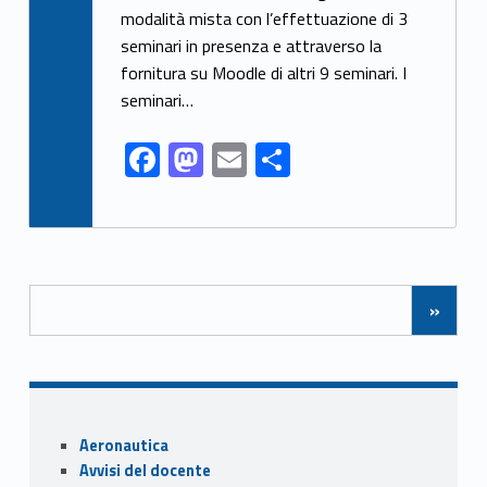
modalità mista con l’effettuazione di 3
b
d
l
di
seminari in presenza e attraverso la
o
o
vi
fornitura su Moodle di altri 9 seminari. I
o
n
di
seminari…
k
F
M
E
C
ac
as
m
o
e
to
ai
n
b
d
l
di
Posts Navigation
o
o
vi
»
o
n
di
k
Sidebar
Aeronautica
Avvisi del docente