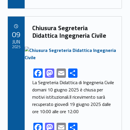
e
to
ai
n
b
d
l
di
Link identifier archive #link-archive-74980
o
o
vi
Chiusura Segreteria
POSTED ON:
09
o
n
di
Didattica Ingegneria Civile
JUN
k
2025
Link identifier archive #link-archive-thumb-soap-770
F
M
E
C
Link identifier share facebook archive #share-link-archive-31503
ac
as
m
o
La Segreteria Didattica di Ingegneria Civile
e
to
ai
n
domani 10 giugno 2025 è chiusa per
motivi istituzionali.Il ricevimento sarà
b
d
l
di
recuperato giovedì 19 giugno 2025 dalle
o
o
vi
ore 10:00 alle ore 12:00
o
n
di
F
M
E
C
k