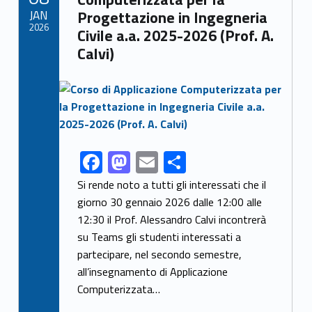
o
n
di
JAN
Progettazione in Ingegneria
k
2026
Civile a.a. 2025-2026 (Prof. A.
Calvi)
Link identifier archive #link-archive-thumb-soap-83701
F
M
E
C
Link identifier share facebook archive #share-link-archive-290
ac
as
m
o
Si rende noto a tutti gli interessati che il
e
to
ai
n
giorno 30 gennaio 2026 dalle 12:00 alle
12:30 il Prof. Alessandro Calvi incontrerà
b
d
l
di
su Teams gli studenti interessati a
o
o
vi
partecipare, nel secondo semestre,
o
n
di
all’insegnamento di Applicazione
k
Computerizzata…