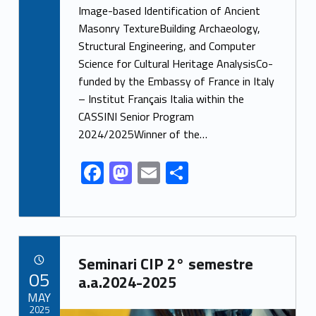
ac
as
m
o
Image-based Identification of Ancient
e
to
ai
n
Masonry TextureBuilding Archaeology,
Structural Engineering, and Computer
b
d
l
di
Science for Cultural Heritage AnalysisCo-
o
o
vi
funded by the Embassy of France in Italy
o
n
di
– Institut Français Italia within the
k
CASSINI Senior Program
2024/2025Winner of the…
F
M
E
C
ac
as
m
o
e
to
ai
n
b
d
l
di
Link identifier archive #link-archive-79995
o
o
vi
Seminari CIP 2° semestre
POSTED ON:
05
o
n
di
a.a.2024-2025
MAY
k
2025
Link identifier archive #link-archive-thumb-soap-21171