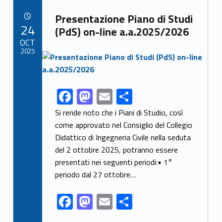
b
d
l
di
Link identifier archive #link-archive-58772
o
o
vi
Presentazione Piano di Studi
POSTED ON:
24
o
n
di
(PdS) on-line a.a.2025/2026
OCT
k
2025
Link identifier archive #link-archive-thumb-soap-44427
F
M
E
C
Link identifier share facebook archive #share-link-archive-23333
ac
as
m
o
Si rende noto che i Piani di Studio, così
e
to
ai
n
come approvato nel Consiglio del Collegio
Didattico di Ingegneria Civile nella seduta
b
d
l
di
del 2 ottobre 2025, potranno essere
o
o
vi
presentati nei seguenti periodi:• 1°
o
n
di
periodo dal 27 ottobre…
k
F
M
E
C
ac
as
m
o