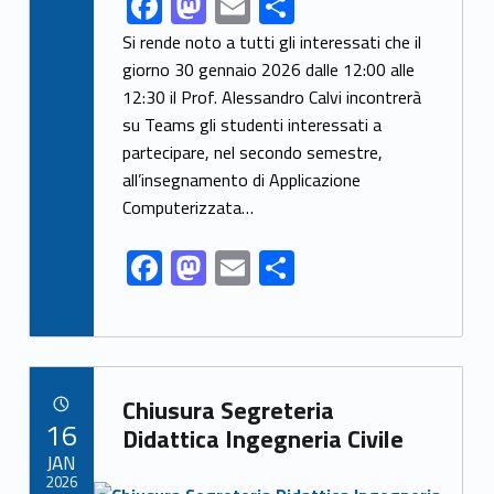
F
M
E
C
ac
as
m
o
Si rende noto a tutti gli interessati che il
e
to
ai
n
giorno 30 gennaio 2026 dalle 12:00 alle
12:30 il Prof. Alessandro Calvi incontrerà
b
d
l
di
su Teams gli studenti interessati a
o
o
vi
partecipare, nel secondo semestre,
o
n
di
all’insegnamento di Applicazione
k
Computerizzata…
F
M
E
C
ac
as
m
o
e
to
ai
n
b
d
l
di
Link identifier archive #link-archive-30491
o
o
vi
Chiusura Segreteria
POSTED ON:
16
o
n
di
Didattica Ingegneria Civile
JAN
k
2026
Link identifier archive #link-archive-thumb-soap-29883