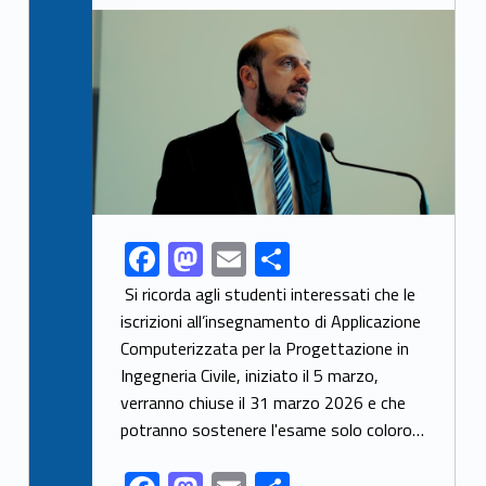
Link identifier archive #link-archive-thumb-soap-29845
F
M
E
C
Link identifier share facebook archive #share-link-archive-28589
ac
as
m
o
Si ricorda agli studenti interessati che le
e
to
ai
n
iscrizioni all’insegnamento di Applicazione
Computerizzata per la Progettazione in
b
d
l
di
Ingegneria Civile, iniziato il 5 marzo,
o
o
vi
verranno chiuse il 31 marzo 2026 e che
o
n
di
potranno sostenere l'esame solo coloro…
k