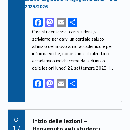
F
M
E
C
Link identifier share facebook archive #share-link-archive-80578
ac
as
m
o
Care studentesse, cari studenti,vi
e
to
ai
n
scriviamo per darvi un cordiale saluto
all’inizio del nuovo anno accademico e per
b
d
l
di
informarvi che, nonostante il calendario
o
o
vi
accademico indichi come data di inizio
o
n
di
delle lezioni lunedì 22 settembre 2025, i…
k
F
M
E
C
ac
as
m
o
e
to
ai
n
b
d
l
di
Link identifier archive #link-archive-73064
o
o
vi
Inizio delle lezioni –
POSTED ON:
17
Benvenuto agli studenti