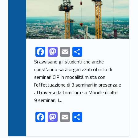
F
M
E
C
Link identifier share facebook archive #share-link-archive-64990
ac
as
m
o
Si avvisano gli studenti che anche
e
to
ai
n
quest’anno sarà organizzato il ciclo di
seminari CIP in modalità mista con
b
d
l
di
l’effettuazione di 3 seminari in presenza e
o
o
vi
attraverso la fornitura su Moodle di altri
o
n
di
9 seminari. I…
k
F
M
E
C
ac
as
m
o
e
to
ai
n