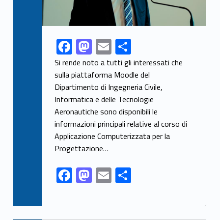
F
M
E
C
Link identifier share facebook archive #share-link-archive-30999
ac
as
m
o
Si rende noto a tutti gli interessati che
e
to
ai
n
sulla piattaforma Moodle del
Dipartimento di Ingegneria Civile,
b
d
l
di
Informatica e delle Tecnologie
o
o
vi
Aeronautiche sono disponibili le
o
n
di
informazioni principali relative al corso di
k
Applicazione Computerizzata per la
Progettazione…
F
M
E
C
ac
as
m
o
e
to
ai
n