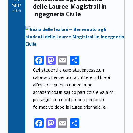
o
n
di
SEP
delle Lauree Magistrali in
k
2025
Ingegneria Civile
Link identifier archive #link-archive-thumb-soap-93729
F
M
E
C
Link identifier share facebook archive #share-link-archive-31793
ac
as
m
o
Cari studenti e care studentesse,un
e
to
ai
n
caloroso benvenuto a tutte e tutti voi
all’inizio di questo nuovo anno
b
d
l
di
accademico.Un saluto particolare va a chi
o
o
vi
prosegue con noi il proprio percorso
o
n
di
formativo dopo la laurea triennale, e…
k
F
M
E
C
ac
as
m
o