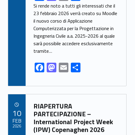
ac
as
m
o
Si rende noto a tutti gli interessati che il
e
to
ai
n
23 febbraio 2026 verrà creato su Moodle
il nuovo corso di Applicazione
b
d
l
di
Computerizzata per la Progettazione in
o
o
vi
Ingegneria Civile a.a. 2025-2026 al quale
o
n
di
sarà possibile accedere esclusivamente
k
tramite…
F
M
E
C
ac
as
m
o
e
to
ai
n
b
d
l
di
Link identifier archive #link-archive-15331
o
o
vi
RIAPERTURA
POSTED ON:
10
o
n
di
PARTECIPAZIONE –
FEB
International Project Week
k
2026
(IPW) Copenaghen 2026