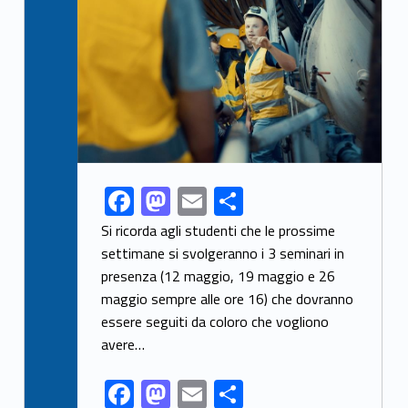
F
M
E
C
Link identifier share facebook archive #share-link-archive-82109
ac
as
m
o
Si ricorda agli studenti che le prossime
e
to
ai
n
settimane si svolgeranno i 3 seminari in
presenza (12 maggio, 19 maggio e 26
b
d
l
di
maggio sempre alle ore 16) che dovranno
o
o
vi
essere seguiti da coloro che vogliono
o
n
di
avere…
k
F
M
E
C