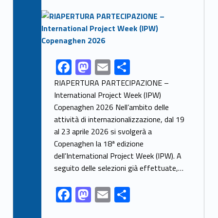
Link identifier archive #link-archive-thumb-soap-10200
F
M
E
C
Link identifier share facebook archive #share-link-archive-56225
ac
as
m
o
RIAPERTURA PARTECIPAZIONE –
e
to
ai
n
International Project Week (IPW)
Copenaghen 2026 Nell’ambito delle
b
d
l
di
attività di internazionalizzazione, dal 19
o
o
vi
al 23 aprile 2026 si svolgerà a
o
n
di
Copenaghen la 18ª edizione
k
dell’International Project Week (IPW). A
seguito delle selezioni già effettuate,…
F
M
E
C
ac
as
m
o