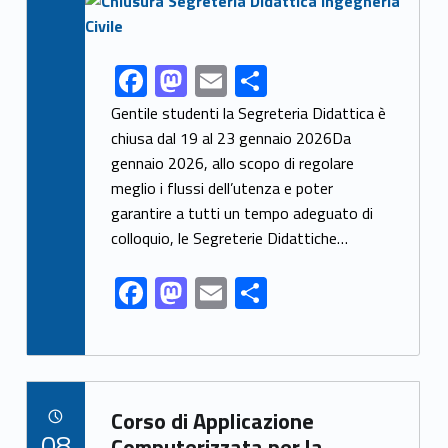
F
M
E
C
Link identifier share facebook archive #share-link-archive-47587
ac
as
m
o
Gentile studenti la Segreteria Didattica è
e
to
ai
n
chiusa dal 19 al 23 gennaio 2026Da
gennaio 2026, allo scopo di regolare
b
d
l
di
meglio i flussi dell’utenza e poter
o
o
vi
garantire a tutti un tempo adeguato di
o
n
di
colloquio, le Segreterie Didattiche…
k
F
M
E
C
ac
as
m
o
e
to
ai
n
b
d
l
di
Link identifier archive #link-archive-97496
o
o
vi
Corso di Applicazione
POSTED ON:
08
Computerizzata per la