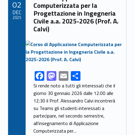
POSTED ON:
02
o
n
di
Computerizzata per la
DEC
Progettazione in Ingegneria
k
2025
Civile a.a. 2025-2026 (Prof. A.
Calvi)
Link identifier archive #link-archive-thumb-soap-7542
F
M
E
C
Link identifier share facebook archive #share-link-archive-9903
ac
as
m
o
Si rende noto a tutti gli interessati che il
e
to
ai
n
giorno 30 gennaio 2026 dalle 12:00 alle
12:30 il Prof. Alessandro Calvi incontrerà
b
d
l
di
su Teams gli studenti interessati a
o
o
vi
partecipare, nel secondo semestre,
o
n
di
all’insegnamento di Applicazione
k
Computerizzata per…