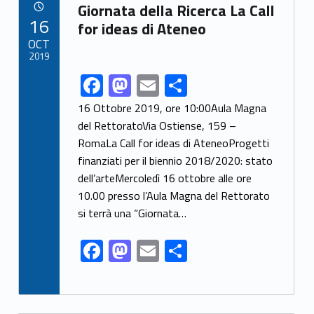
Link identifier archive #link-archive-44998
o
o
Giornata della Ricerca La Call
POSTED ON:
16
o
n
for ideas di Ateneo
OCT
k
2019
F
M
E
S
Link identifier share facebook archive #share-link-archive-4138
ac
as
m
h
16 Ottobre 2019, ore 10:00Aula Magna
e
to
ai
ar
del RettoratoVia Ostiense, 159 –
RomaLa Call for ideas di AteneoProgetti
b
d
l
e
finanziati per il biennio 2018/2020: stato
o
o
dell’arteMercoledì 16 ottobre alle ore
o
n
10.00 presso l’Aula Magna del Rettorato
k
si terrà una “Giornata…
F
M
E
S
ac
as
m
h
e
to
ai
ar