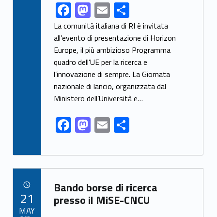
F
M
E
S
Link identifier share facebook archive #share-link-archive-39759
ac
as
m
h
La comunità italiana di RI è invitata
e
to
ai
ar
all’evento di presentazione di Horizon
Europe, il più ambizioso Programma
b
d
l
e
quadro dell’UE per la ricerca e
o
o
l’innovazione di sempre. La Giornata
o
n
nazionale di lancio, organizzata dal
k
Ministero dell’Università e…
F
M
E
S
ac
as
m
h
e
to
ai
ar
b
d
l
e
Link identifier archive #link-archive-48254
o
o
Bando borse di ricerca
POSTED ON:
21
o
n
presso il MiSE-CNCU
MAY