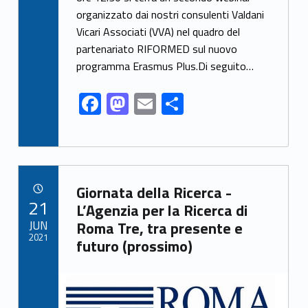
e
to
ai
ar
organizzato dai nostri consulenti Valdani
b
d
l
e
Vicari Associati (VVA) nel quadro del
o
o
partenariato RIFORMED sul nuovo
o
n
programma Erasmus Plus.Di seguito…
k
F
M
E
S
ac
as
m
h
e
to
ai
ar
b
d
l
e
Link identifier archive #link-archive-5585
o
o
Giornata della Ricerca -
POSTED ON:
21
o
n
L’Agenzia per la Ricerca di
JUN
Roma Tre, tra presente e
k
2021
futuro (prossimo)
Link identifier archive #link-archive-thumb-soap-55611