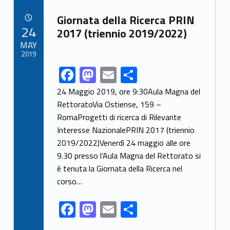
b
d
l
e
Link identifier archive #link-archive-4339
o
o
Giornata della Ricerca PRIN
POSTED ON:
24
o
n
2017 (triennio 2019/2022)
MAY
k
2019
F
M
E
S
Link identifier share facebook archive #share-link-archive-74353
ac
as
m
h
24 Maggio 2019, ore 9:30Aula Magna del
e
to
ai
ar
RettoratoVia Ostiense, 159 –
RomaProgetti di ricerca di Rilevante
b
d
l
e
Interesse NazionalePRIN 2017 (triennio
o
o
2019/2022)Venerdì 24 maggio alle ore
o
n
9.30 presso l’Aula Magna del Rettorato si
k
è tenuta la Giornata della Ricerca nel
corso…
F
M
E
S
ac
as
m
h