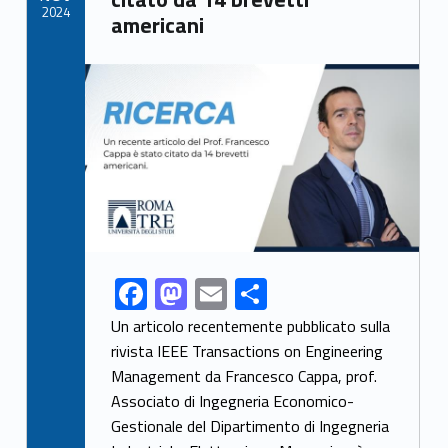
k
2024
americani
Link identifier archive #link-archive-thumb-soap-14235
F
M
E
S
Link identifier share facebook archive #share-link-archive-69953
ac
as
m
h
Un articolo recentemente pubblicato sulla
e
to
ai
ar
rivista IEEE Transactions on Engineering
Management da Francesco Cappa, prof.
b
d
l
e
Associato di Ingegneria Economico-
o
o
Gestionale del Dipartimento di Ingegneria