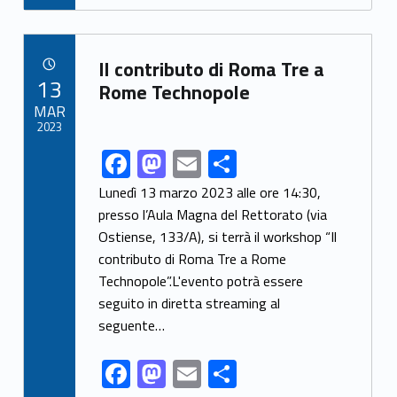
e
to
ai
ar
b
d
l
e
Link identifier archive #link-archive-56266
o
o
Il contributo di Roma Tre a
POSTED ON:
13
o
n
Rome Technopole
MAR
k
2023
F
M
E
S
Link identifier share facebook archive #share-link-archive-35148
ac
as
m
h
Lunedì 13 marzo 2023 alle ore 14:30,
e
to
ai
ar
presso l’Aula Magna del Rettorato (via
Ostiense, 133/A), si terrà il workshop “Il
b
d
l
e
contributo di Roma Tre a Rome
o
o
Technopole”.L'evento potrà essere
o
n
seguito in diretta streaming al
k
seguente…
F
M
E
S