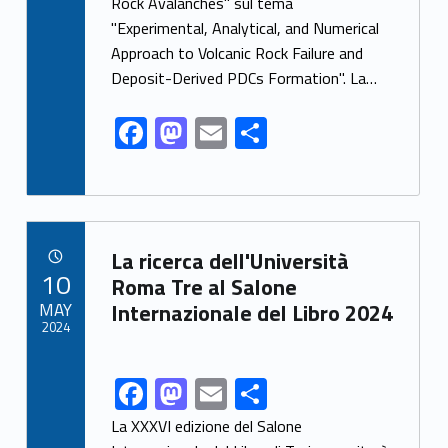
Rock Avalanches" sul tema
o
o
"Experimental, Analytical, and Numerical
o
n
Approach to Volcanic Rock Failure and
k
Deposit-Derived PDCs Formation". La…
F
M
E
S
ac
as
m
h
e
to
ai
ar
b
d
l
e
Link identifier archive #link-archive-67019
o
o
La ricerca dell'Università
POSTED ON:
10
o
n
Roma Tre al Salone
MAY
Internazionale del Libro 2024
k
2024
F
M
E
S
Link identifier share facebook archive #share-link-archive-61152
ac
as
m
h
La XXXVI edizione del Salone