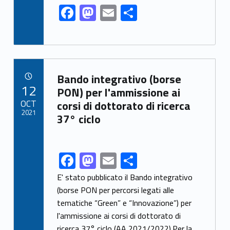
k
F
M
E
S
ac
as
m
h
e
to
ai
ar
b
d
l
e
Link identifier archive #link-archive-44451
o
o
Bando integrativo (borse
POSTED ON:
12
o
n
PON) per l'ammissione ai
OCT
corsi di dottorato di ricerca
k
2021
37° ciclo
F
M
E
S
Link identifier share facebook archive #share-link-archive-82411
ac
as
m
h
E' stato pubblicato il Bando integrativo
e
to
ai
ar
(borse PON per percorsi legati alle
tematiche “Green” e “Innovazione”) per
b
d
l
e
l'ammissione ai corsi di dottorato di
o
o
ricerca 37° ciclo (AA 2021/2022).Per la