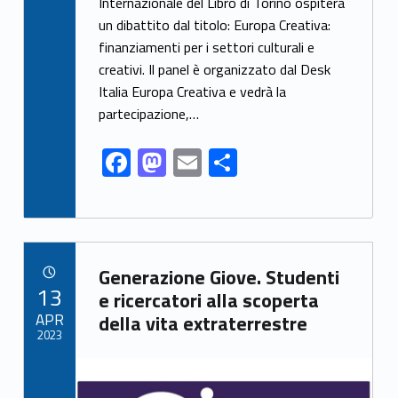
e
to
ai
ar
Internazionale del Libro di Torino ospiterà
un dibattito dal titolo: Europa Creativa:
b
d
l
e
finanziamenti per i settori culturali e
o
o
creativi. Il panel è organizzato dal Desk
o
n
Italia Europa Creativa e vedrà la
k
partecipazione,…
F
M
E
S
ac
as
m
h
e
to
ai
ar
b
d
l
e
Link identifier archive #link-archive-68275
o
o
Generazione Giove. Studenti
POSTED ON:
13
o
n
e ricercatori alla scoperta
APR
della vita extraterrestre
k
2023
Link identifier archive #link-archive-thumb-soap-67194