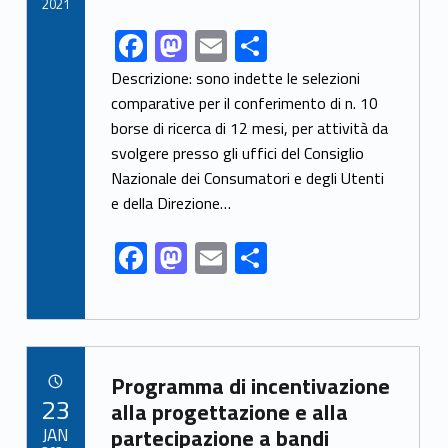
k
2021
F
M
E
S
Link identifier share facebook archive #share-link-archive-53653
ac
as
m
h
Descrizione: sono indette le selezioni
e
to
ai
ar
comparative per il conferimento di n. 10
borse di ricerca di 12 mesi, per attività da
b
d
l
e
svolgere presso gli uffici del Consiglio
o
o
Nazionale dei Consumatori e degli Utenti
o
n
e della Direzione…
k
F
M
E
S
ac
as
m
h
e
to
ai
ar
b
d
l
e
Link identifier archive #link-archive-4895
o
o
Programma di incentivazione
POSTED ON:
23
o
n
alla progettazione e alla
JAN
partecipazione a bandi