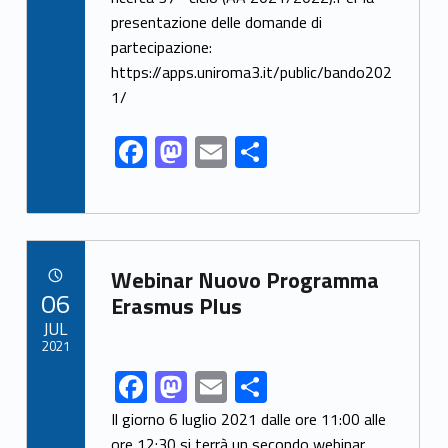
o
n
presentazione delle domande di
k
partecipazione:
https://apps.uniroma3.it/public/bando202
1/
F
M
E
S
ac
as
m
h
e
to
ai
ar
b
d
l
e
Link identifier archive #link-archive-1104
o
o
Webinar Nuovo Programma
POSTED ON:
06
o
n
Erasmus Plus
JUL
k
2021
F
M
E
S
Link identifier share facebook archive #share-link-archive-98045
ac
as
m
h
Il giorno 6 luglio 2021 dalle ore 11:00 alle
ore 12:30 si terrà un secondo webinar