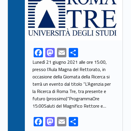
F
M
E
S
Link identifier share facebook archive #share-link-archive-31578
ac
as
m
h
Lunedì 21 giugno 2021 alle ore 15:00,
e
to
ai
ar
presso l’Aula Magna del Rettorato, in
occasione della Giornata della Ricerca si
b
d
l
e
terrà un evento dal titolo “L’Agenzia per
o
o
la Ricerca di Roma Tre, tra presente e
o
n
futuro (prossimo)”ProgrammaOre
k
15:00Saluti del Magnifico Rettore e…
F
M
E
S