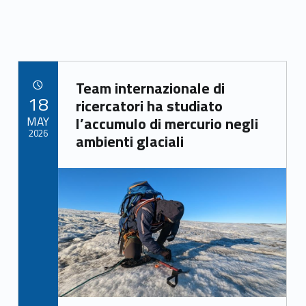
Link identifier archive #link-archive-89286
Team internazionale di
POSTED ON:
18
ricercatori ha studiato
MAY
l’accumulo di mercurio negli
2026
ambienti glaciali
Link identifier archive #link-archive-thumb-soap-93664