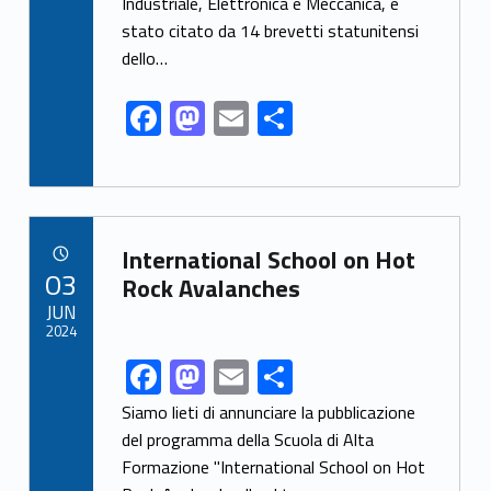
o
n
Industriale, Elettronica e Meccanica, è
k
stato citato da 14 brevetti statunitensi
dello…
F
M
E
S
ac
as
m
h
e
to
ai
ar
b
d
l
e
Link identifier archive #link-archive-84429
o
o
International School on Hot
POSTED ON:
03
o
n
Rock Avalanches
JUN
k
2024
F
M
E
S
Link identifier share facebook archive #share-link-archive-88088
ac
as
m
h
Siamo lieti di annunciare la pubblicazione
e
to
ai
ar
del programma della Scuola di Alta
Formazione "International School on Hot
b
d
l
e