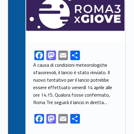
F
M
E
S
Link identifier share facebook archive #share-link-archive-18606
ac
as
m
h
A causa di condizioni meteorologiche
e
to
ai
ar
sfavorevoli, il lancio è stato rinviato. Il
nuovo tentativo per il lancio potrebbe
b
d
l
e
essere effettuato venerdì 14 aprile alle
o
o
ore 14.15. Qualora fosse confermato,
o
n
Roma Tre seguirà il lancio in diretta…
k
F
M
E
S
ac
as
m
h