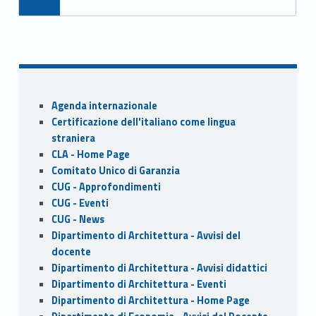
e
to
ai
ar
b
d
l
e
o
o
o
n
Sidebar
k
Agenda internazionale
Certificazione dell'italiano come lingua
straniera
CLA - Home Page
Comitato Unico di Garanzia
CUG - Approfondimenti
CUG - Eventi
CUG - News
Dipartimento di Architettura - Avvisi del
docente
Dipartimento di Architettura - Avvisi didattici
Dipartimento di Architettura - Eventi
Dipartimento di Architettura - Home Page