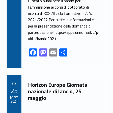
ac
as
m
h
E' stato pubblicato il bando per
e
to
ai
ar
l'ammissione ai corsi di dottorato di
ricerca di XXXVII ciclo formativo - A.A.
b
d
l
e
2021/2022.Per tutte le informazioni e
o
o
per la presentazione delle domande di
o
n
partecipazione:https://apps.uniroma3.it/p
k
ublic/bando2021
F
M
E
S
ac
as
m
h
e
to
ai
ar
b
d
l
e
Link identifier archive #link-archive-34991
o
o
Horizon Europe Giornata
POSTED ON:
25
o
n
nazionale di lancio, 25
MAY
maggio
k
2021