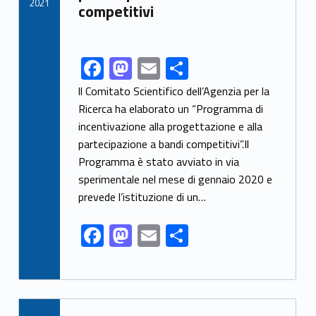
k
2021
competitivi
F
M
E
S
Link identifier share facebook archive #share-link-archive-62021
ac
as
m
h
ll Comitato Scientifico dell’Agenzia per la
e
to
ai
ar
Ricerca ha elaborato un “Programma di
incentivazione alla progettazione e alla
b
d
l
e
partecipazione a bandi competitivi”.Il
o
o
Programma è stato avviato in via
o
n
sperimentale nel mese di gennaio 2020 e
k
prevede l’istituzione di un…
F
M
E
S
ac
as
m
h
e
to
ai
ar
b
d
l
e