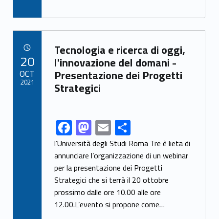
ac
as
m
h
e
to
ai
ar
b
d
l
e
Link identifier archive #link-archive-81079
o
o
Tecnologia e ricerca di oggi,
POSTED ON:
20
o
n
l'innovazione del domani -
OCT
Presentazione dei Progetti
k
2021
Strategici
F
M
E
S
Link identifier share facebook archive #share-link-archive-57911
ac
as
m
h
l’Università degli Studi Roma Tre è lieta di
e
to
ai
ar
annunciare l’organizzazione di un webinar
per la presentazione dei Progetti
b
d
l
e
Strategici che si terrà il 20 ottobre
o
o
prossimo dalle ore 10.00 alle ore
o
n
12.00.L’evento si propone come…