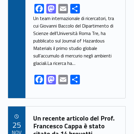
F
M
E
S
Link identifier share facebook archive #share-link-archive-82468
ac
as
m
h
Un team internazionale di ricercatori, tra
e
to
ai
ar
cui Giovanni Baccolo del Dipartimento di
Scienze dell’Università Roma Tre, ha
b
d
l
e
pubblicato sul Journal of Hazardous
o
o
Materials il primo studio globale
o
n
sull’accumulo di mercurio negli ambienti
k
glaciali.La ricerca ha…
F
M
E
S
ac
as
m
h
e
to
ai
ar
b
d
l
e
Link identifier archive #link-archive-41591
o
o
Un recente articolo del Prof.
POSTED ON:
25
o
n
Francesco Cappa è stato
NOV
citato da 14 brevetti