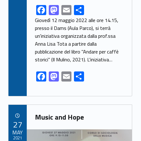
F
M
E
S
Link identifier share facebook archive #share-link-archive-32887
ac
as
m
h
Giovedì 12 maggio 2022 alle ore 14.15,
e
to
ai
ar
presso il Dams (Aula Parco), si terrà
un'iniziativa organizzata dalla prof.ssa
b
d
l
e
Anna Lisa Tota a partire dalla
o
o
pubblicazione del libro "Andare per caffè
o
n
storici" (Il Mulino, 2021). L'iniziativa…
k
F
M
E
S
ac
as
m
h
e
to
ai
ar
b
d
l
e
Link identifier archive #link-archive-64213
o
o
Music and Hope
POSTED ON:
27
o
n
Link identifier archive #link-archive-thumb-soap-32288
MAY
k
2021