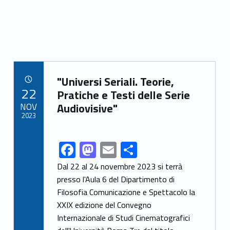
Link identifier archive #link-archive-81020
"Universi Seriali. Teorie,
POSTED ON:
22
Pratiche e Testi delle Serie
NOV
Audiovisive"
2023
F
M
E
S
Link identifier share facebook archive #share-link-archive-53841
ac
as
m
h
Dal 22 al 24 novembre 2023 si terrà
e
to
ai
ar
presso l'Aula 6 del Dipartimento di
Filosofia Comunicazione e Spettacolo la
b
d
l
e
XXIX edizione del Convegno
o
o
Internazionale di Studi Cinematografici