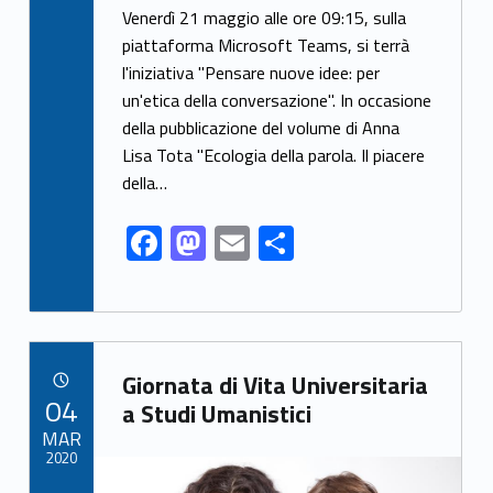
ac
as
m
h
Venerdì 21 maggio alle ore 09:15, sulla
e
to
ai
ar
piattaforma Microsoft Teams, si terrà
l'iniziativa "Pensare nuove idee: per
b
d
l
e
un'etica della conversazione". In occasione
o
o
della pubblicazione del volume di Anna
o
n
Lisa Tota "Ecologia della parola. Il piacere
k
della…
F
M
E
S
ac
as
m
h
e
to
ai
ar
b
d
l
e
Link identifier archive #link-archive-19768
o
o
Giornata di Vita Universitaria
POSTED ON:
04
o
n
a Studi Umanistici
MAR
k
2020
Link identifier archive #link-archive-thumb-soap-93169