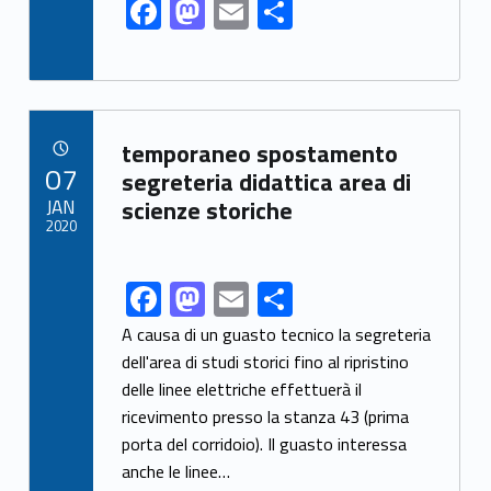
F
M
E
S
ac
as
m
h
e
to
ai
ar
b
d
l
e
Link identifier archive #link-archive-56266
o
o
temporaneo spostamento
POSTED ON:
07
o
n
segreteria didattica area di
JAN
scienze storiche
k
2020
F
M
E
S
Link identifier share facebook archive #share-link-archive-51560
ac
as
m
h
A causa di un guasto tecnico la segreteria
e
to
ai
ar
dell'area di studi storici fino al ripristino
delle linee elettriche effettuerà il
b
d
l
e
ricevimento presso la stanza 43 (prima
o
o
porta del corridoio). Il guasto interessa
o
n
anche le linee…