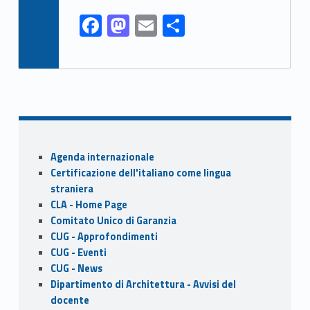
k
F
M
E
S
ac
as
m
h
e
to
ai
ar
b
d
l
e
o
o
o
n
Sidebar
k
Agenda internazionale
Certificazione dell'italiano come lingua
straniera
CLA - Home Page
Comitato Unico di Garanzia
CUG - Approfondimenti
CUG - Eventi
CUG - News
Dipartimento di Architettura - Avvisi del
docente