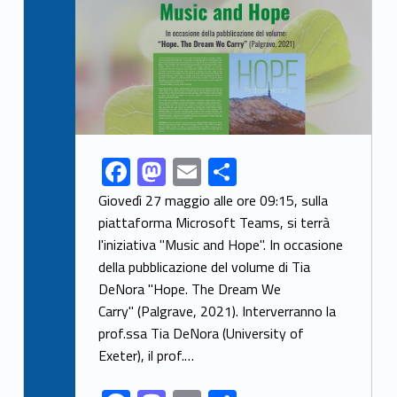
F
M
E
S
Link identifier share facebook archive #share-link-archive-85004
ac
as
m
h
Giovedì 27 maggio alle ore 09:15, sulla
e
to
ai
ar
piattaforma Microsoft Teams, si terrà
l'iniziativa "Music and Hope". In occasione
b
d
l
e
della pubblicazione del volume di Tia
o
o
DeNora "Hope. The Dream We
o
n
Carry" (Palgrave, 2021). Interverranno la
k
prof.ssa Tia DeNora (University of
Exeter), il prof.…