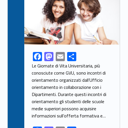
F
M
E
S
Link identifier share facebook archive #share-link-archive-1129
ac
as
m
h
Le Giornate di Vita Universitaria, più
e
to
ai
ar
conosciute come GVU, sono incontri di
orientamento organizzati dall’Ufficio
b
d
l
e
orientamento in collaborazione con i
o
o
Dipartimenti. Durante questi incontri di
o
n
orientamento gli studenti delle scuole
k
medie superiori possono acquisire
informazioni sull’offerta formativa e…