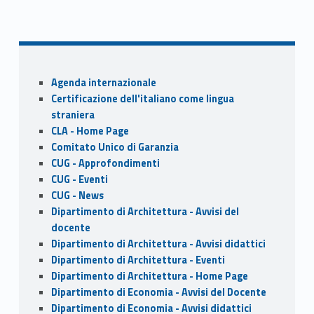
b
d
l
e
o
o
o
n
Sidebar
k
Agenda internazionale
Certificazione dell'italiano come lingua
straniera
CLA - Home Page
Comitato Unico di Garanzia
CUG - Approfondimenti
CUG - Eventi
CUG - News
Dipartimento di Architettura - Avvisi del
docente
Dipartimento di Architettura - Avvisi didattici
Dipartimento di Architettura - Eventi
Dipartimento di Architettura - Home Page
Dipartimento di Economia - Avvisi del Docente
Dipartimento di Economia - Avvisi didattici