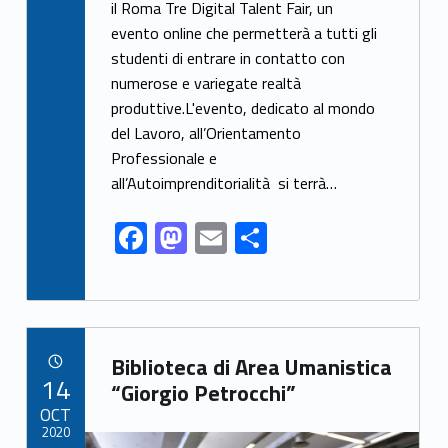
e
to
ai
ar
il Roma Tre Digital Talent Fair, un
evento online che permetterà a tutti gli
b
d
l
e
studenti di entrare in contatto con
o
o
numerose e variegate realtà
o
n
produttive.L'evento, dedicato al mondo
k
del Lavoro, all’Orientamento
Professionale e
all’Autoimprenditorialità si terrà…
F
M
E
S
ac
as
m
h
e
to
ai
ar
b
d
l
e
Link identifier archive #link-archive-80948
o
o
Biblioteca di Area Umanistica
POSTED ON:
14
o
n
“Giorgio Petrocchi”
OCT
k
2020
Link identifier archive #link-archive-thumb-soap-36376