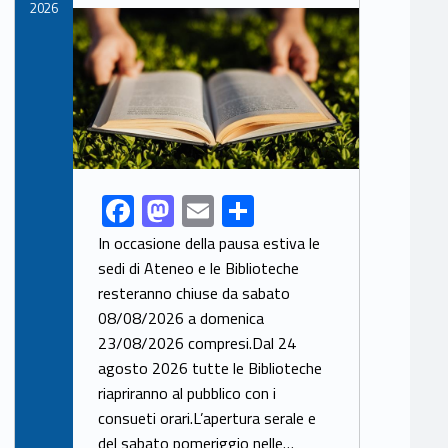
2026
Link identifier archive #link-archive-thumb-soap-92693
F
M
E
S
Link identifier share facebook archive #share-link-archive-27220
ac
as
m
h
In occasione della pausa estiva le
e
to
ai
ar
sedi di Ateneo e le Biblioteche
resteranno chiuse da sabato
b
d
l
e
08/08/2026 a domenica
o
o
23/08/2026 compresi.Dal 24
o
n
agosto 2026 tutte le Biblioteche
k
riapriranno al pubblico con i
consueti orari.L’apertura serale e
del sabato pomeriggio nelle…