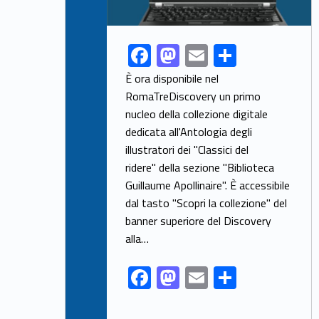
F
M
E
S
Link identifier share facebook archive #share-link-archive-5568
ac
as
m
h
È ora disponibile nel
e
to
ai
ar
RomaTreDiscovery un primo
nucleo della collezione digitale
b
d
l
e
dedicata all'Antologia degli
o
o
illustratori dei "Classici del
o
n
ridere" della sezione "Biblioteca
k
Guillaume Apollinaire". È accessibile
dal tasto "Scopri la collezione" del
banner superiore del Discovery
alla…
F
M
E
S
ac
as
m
h