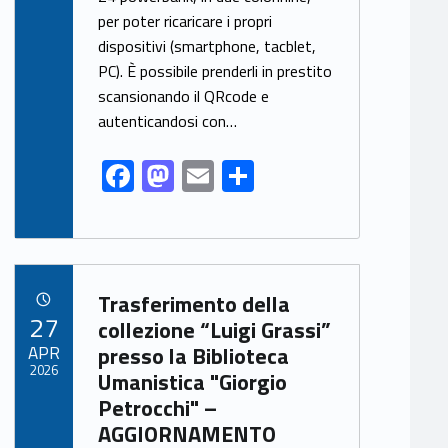
b
d
l
e
per poter ricaricare i propri
o
o
dispositivi (smartphone, tacblet,
o
n
PC). È possibile prenderli in prestito
k
scansionando il QRcode e
autenticandosi con…
F
M
E
S
ac
as
m
h
e
to
ai
ar
b
d
l
e
Link identifier archive #link-archive-29092
o
o
Trasferimento della
POSTED ON:
27
o
n
collezione “Luigi Grassi”
APR
presso la Biblioteca
k
2026
Umanistica "Giorgio
Petrocchi" –
AGGIORNAMENTO