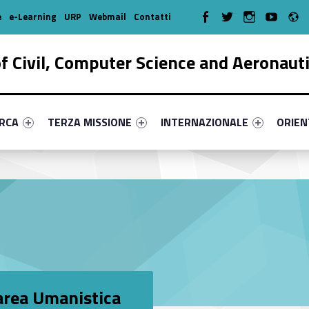
R
WebMan on Facebook
WebMan on Twitter
WebMan on Instagr
WebMan on Y
e
e-Learning
URP
Webmail
Contatti
 Civil, Computer Science and Aeronaut
enu-primary-77461-17
dentifier #link-menu-primary-85844-38
Link identifier #link-menu-primary-67778-51
Link identifier #link-menu-prima
Link ide
ERCA
TERZA MISSIONE
INTERNAZIONALE
ORIE
 area Umanistica