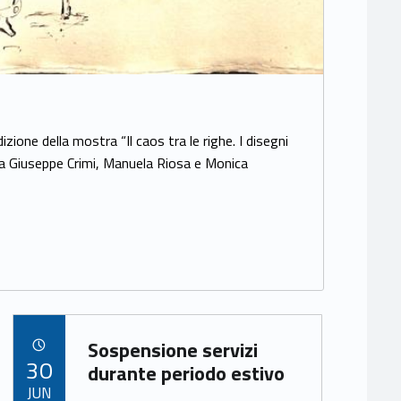
ione della mostra “Il caos tra le righe. I disegni
ata da Giuseppe Crimi, Manuela Riosa e Monica
Link identifier archive #link-archive-88915
Sospensione servizi
POSTED ON:
30
durante periodo estivo
JUN