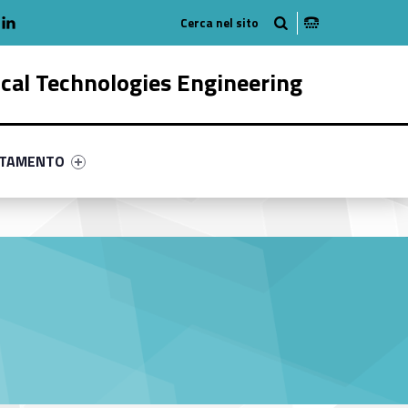
adio
linkedlin
am
outube
ical Technologies Engineering
ry-34277-58
ntifier #link-menu-primary-58128-68
NTAMENTO