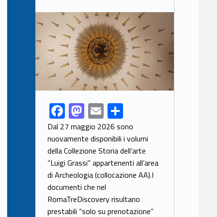
Link identifier archive #link-archive-thumb-soap-91608
F
M
E
S
Link identifier share facebook archive #share-link-archive-96049
ac
as
m
h
Dal 27 maggio 2026 sono
e
to
ai
ar
nuovamente disponibili i volumi
della Collezione Storia dell’arte
b
d
l
e
“Luigi Grassi” appartenenti all’area
o
o
di Archeologia (collocazione AA).I
o
n
documenti che nel
k
RomaTreDiscovery risultano
prestabili “solo su prenotazione”