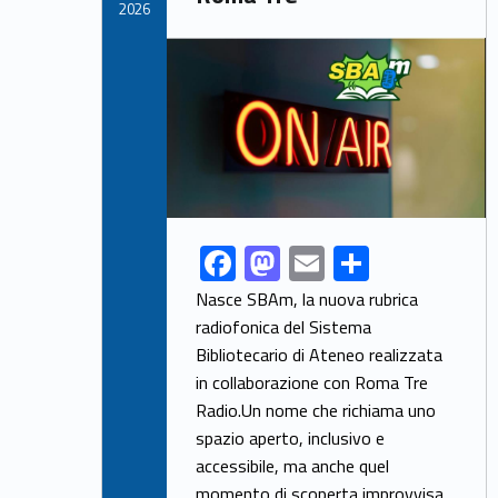
k
2026
Link identifier archive #link-archive-thumb-soap-56997
F
M
E
S
Link identifier share facebook archive #share-link-archive-45522
ac
as
m
h
Nasce SBAm, la nuova rubrica
e
to
ai
ar
radiofonica del Sistema
Bibliotecario di Ateneo realizzata
b
d
l
e
in collaborazione con Roma Tre
o
o
Radio.Un nome che richiama uno
o
n
spazio aperto, inclusivo e
k
accessibile, ma anche quel
momento di scoperta improvvisa