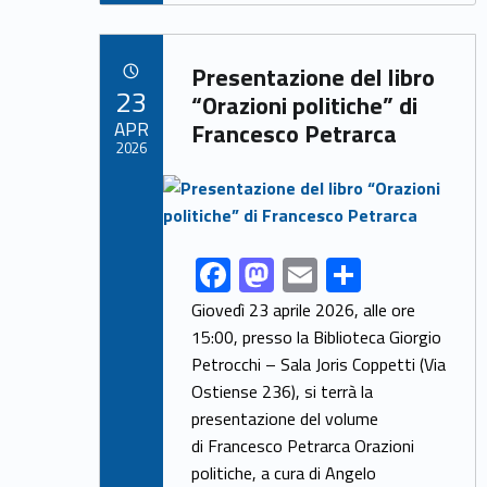
e
to
ai
ar
b
d
l
e
Link identifier archive #link-archive-12591
o
o
Presentazione del libro
POSTED ON:
23
o
n
“Orazioni politiche” di
APR
Francesco Petrarca
k
2026
Link identifier archive #link-archive-thumb-soap-14238
F
M
E
S
Link identifier share facebook archive #share-link-archive-98381
ac
as
m
h
Giovedì 23 aprile 2026, alle ore
e
to
ai
ar
15:00, presso la Biblioteca Giorgio
Petrocchi – Sala Joris Coppetti (Via
b
d
l
e
Ostiense 236), si terrà la
o
o
presentazione del volume
o
n
di Francesco Petrarca Orazioni
k
politiche, a cura di Angelo