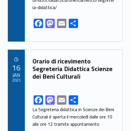
k
oma3.it/didattica/orientamento/segreter
ia-didattica/
F
M
E
S
ac
as
m
h
e
to
ai
ar
b
d
l
e
Link identifier archive #link-archive-58119
o
o
Orario di ricevimento
POSTED ON:
16
o
n
Segreteria Didattica Scienze
JAN
dei Beni Culturali
k
2025
F
M
E
S
Link identifier share facebook archive #share-link-archive-91947
ac
as
m
h
La Segreteria didattica in Scienze dei Beni
e
to
ai
ar
Culturali è aperta il mercoledì dalle ore 10
alle ore 12 tramite appuntamento
b
d
l
e