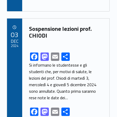
o
n
ac
as
m
h
k
e
to
ai
ar
b
d
l
e
Link identifier archive #link-archive-69864
o
o
Sospensione lezioni prof.
POSTED ON:
03
o
n
CHIODI
DEC
k
2024
F
M
E
S
Link identifier share facebook archive #share-link-archive-18997
ac
as
m
h
Si informano le studentesse e gli
e
to
ai
ar
studenti che, per motivi di salute, le
lezioni del prof. Chiodi di martedì 3,
b
d
l
e
mercoledì 4 e giovedì 5 dicembre 2024
o
o
sono annullate. Quanto prima saranno
o
n
rese note le date dei…
k
F
M
E
S