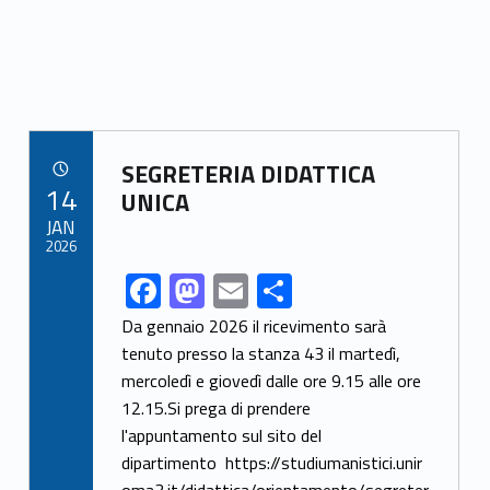
Link identifier archive #link-archive-48273
SEGRETERIA DIDATTICA
POSTED ON:
14
UNICA
JAN
2026
F
M
E
S
Link identifier share facebook archive #share-link-archive-46668
ac
as
m
h
Da gennaio 2026 il ricevimento sarà
e
to
ai
ar
tenuto presso la stanza 43 il martedì,
mercoledì e giovedì dalle ore 9.15 alle ore
b
d
l
e
12.15.Si prega di prendere
o
o
l'appuntamento sul sito del
o
n
dipartimento https://studiumanistici.unir