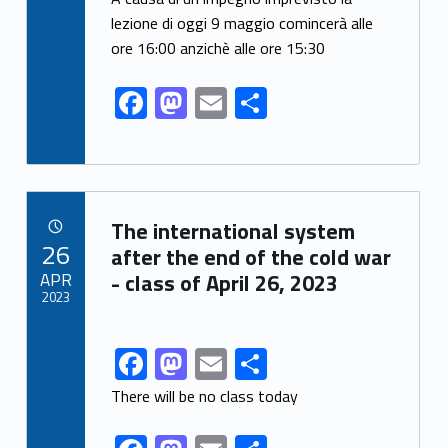
e
to
ai
ar
lezione di oggi 9 maggio comincerà alle
ore 16:00 anzichè alle ore 15:30
b
d
l
e
o
o
F
M
E
S
o
n
ac
as
m
h
k
e
to
ai
ar
b
d
l
e
Link identifier archive #link-archive-42096
o
o
The international system
POSTED ON:
26
o
n
after the end of the cold war
APR
- class of April 26, 2023
k
2023
F
M
E
S
Link identifier share facebook archive #share-link-archive-88958
ac
as
m
h
There will be no class today
e
to
ai
ar