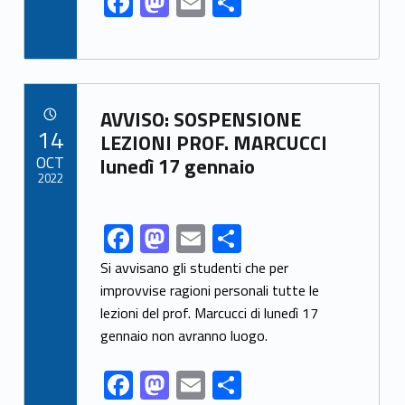
F
M
E
S
ac
as
m
h
e
to
ai
ar
b
d
l
e
Link identifier archive #link-archive-94468
o
o
AVVISO: SOSPENSIONE
POSTED ON:
14
o
n
LEZIONI PROF. MARCUCCI
OCT
lunedì 17 gennaio
k
2022
F
M
E
S
Link identifier share facebook archive #share-link-archive-93893
ac
as
m
h
Si avvisano gli studenti che per
e
to
ai
ar
improvvise ragioni personali tutte le
lezioni del prof. Marcucci di lunedì 17
b
d
l
e
gennaio non avranno luogo.
o
o
o
n
F
M
E
S