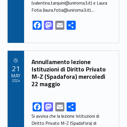
(valentina.tarquini@uniroma3.it) e Laura
Fotia (laura.fotia@uniroma3.it).…
F
M
E
S
ac
as
m
h
e
to
ai
ar
b
d
l
e
Link identifier archive #link-archive-7181
o
o
Annullamento lezione
POSTED ON:
21
o
n
Istituzioni di Diritto Privato
MAY
M-Z (Spadafora) mercoledì
k
2024
22 maggio
F
M
E
S
Link identifier share facebook archive #share-link-archive-5912
ac
as
m
h
Si avvisa che la lezione Istituzioni di
e
to
ai
ar
Diritto Privato M-Z (Spadafora) di