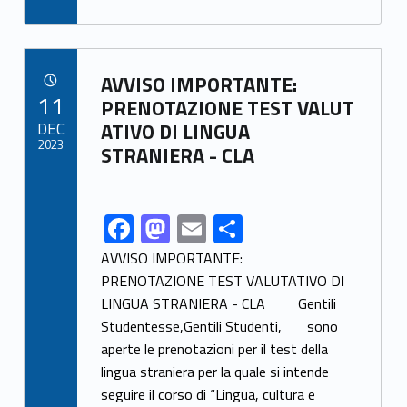
k
e
to
ai
ar
b
d
l
e
Link identifier archive #link-archive-20387
o
o
AVVISO IMPORTANTE:
POSTED ON:
11
o
n
PRENOTAZIONE TEST VALUT
DEC
ATIVO DI LINGUA
k
2023
STRANIERA - CLA
F
M
E
S
Link identifier share facebook archive #share-link-archive-51379
ac
as
m
h
AVVISO IMPORTANTE:
e
to
ai
ar
PRENOTAZIONE TEST VALUTATIVO DI
LINGUA STRANIERA - CLA Gentili
b
d
l
e
Studentesse,Gentili Studenti, sono
o
o
aperte le prenotazioni per il test della
o
n
lingua straniera per la quale si intende
k
seguire il corso di “Lingua, cultura e