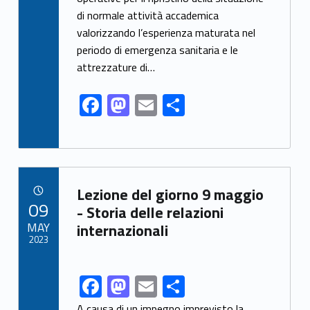
b
d
l
e
di normale attività accademica
o
o
valorizzando l’esperienza maturata nel
o
n
periodo di emergenza sanitaria e le
k
attrezzature di…
F
M
E
S
ac
as
m
h
e
to
ai
ar
b
d
l
e
Link identifier archive #link-archive-22395
o
o
Lezione del giorno 9 maggio
POSTED ON:
09
o
n
- Storia delle relazioni
MAY
internazionali
k
2023
F
M
E
S
Link identifier share facebook archive #share-link-archive-94797
ac
as
m
h
A causa di un impegno imprevisto la