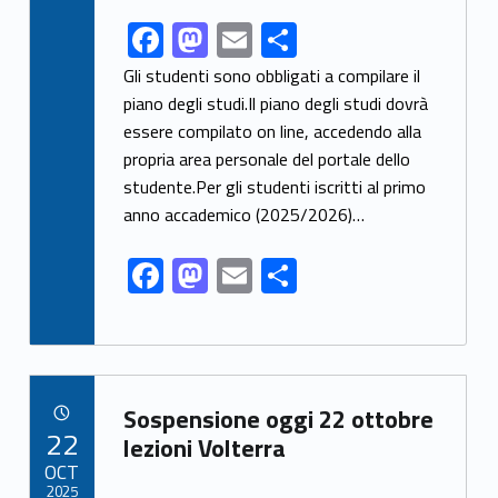
F
M
E
S
Link identifier share facebook archive #share-link-archive-64949
ac
as
m
h
Gli studenti sono obbligati a compilare il
e
to
ai
ar
piano degli studi.Il piano degli studi dovrà
essere compilato on line, accedendo alla
b
d
l
e
propria area personale del portale dello
o
o
studente.Per gli studenti iscritti al primo
o
n
anno accademico (2025/2026)…
k
F
M
E
S
ac
as
m
h
e
to
ai
ar
b
d
l
e
Link identifier archive #link-archive-99783
o
o
Sospensione oggi 22 ottobre
POSTED ON:
22
o
n
lezioni Volterra
OCT
k
2025