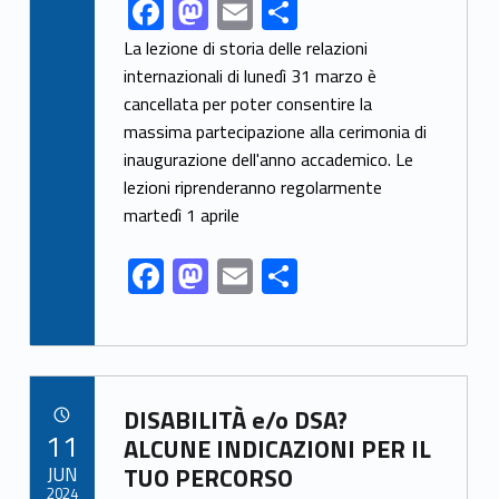
F
M
E
S
Link identifier share facebook archive #share-link-archive-60461
ac
as
m
h
La lezione di storia delle relazioni
e
to
ai
ar
internazionali di lunedì 31 marzo è
cancellata per poter consentire la
b
d
l
e
massima partecipazione alla cerimonia di
o
o
inaugurazione dell'anno accademico. Le
o
n
lezioni riprenderanno regolarmente
k
martedì 1 aprile
F
M
E
S
ac
as
m
h
e
to
ai
ar
b
d
l
e
Link identifier archive #link-archive-92125
o
o
DISABILITÀ e/o DSA?
POSTED ON:
11
o
n
ALCUNE INDICAZIONI PER IL
JUN
TUO PERCORSO
k
2024