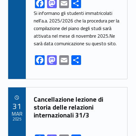
F
M
E
S
Link identifier share facebook archive #share-link-archive-32222
ac
as
m
h
Si informano gli studenti immatricolati
e
to
ai
ar
nell'a.a. 2025/2026 che la procedura per la
compilazione del piano degli studi sarà
b
d
l
e
attivata nel mese di novembre 2025.Ne
o
o
sarà data comunicazione su questo sito.
o
n
F
M
E
S
k
ac
as
m
h
e
to
ai
ar
b
d
l
e
Link identifier archive #link-archive-38416
o
o
Cancellazione lezione di
POSTED ON:
31
o
n
storia delle relazioni
MAR
internazionali 31/3
k
2025