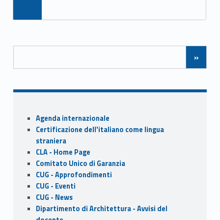
k
ac
as
m
h
e
to
ai
ar
b
d
l
e
Posts Navigation
o
o
»
o
n
k
Sidebar
Agenda internazionale
Certificazione dell'italiano come lingua
straniera
CLA - Home Page
Comitato Unico di Garanzia
CUG - Approfondimenti
CUG - Eventi
CUG - News
Dipartimento di Architettura - Avvisi del
docente