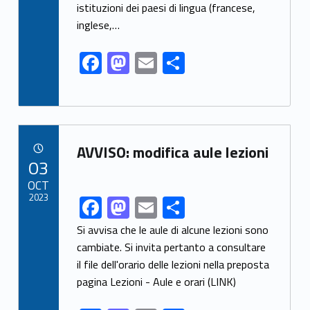
istituzioni dei paesi di lingua (francese,
inglese,…
F
M
E
S
ac
as
m
h
e
to
ai
ar
b
d
l
e
Link identifier archive #link-archive-54890
o
o
AVVISO: modifica aule lezioni
POSTED ON:
03
o
n
OCT
k
2023
F
M
E
S
Link identifier share facebook archive #share-link-archive-75392
ac
as
m
h
Si avvisa che le aule di alcune lezioni sono
e
to
ai
ar
cambiate. Si invita pertanto a consultare
il file dell'orario delle lezioni nella preposta
b
d
l
e
pagina Lezioni - Aule e orari (LINK)
o
o