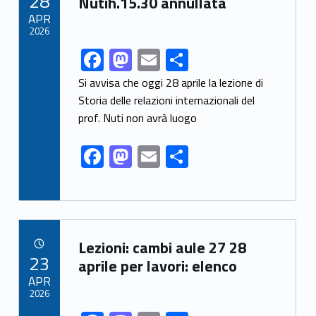
28
o
n
Nutih.15.30 annullata
APR
k
2026
F
M
E
S
Link identifier share facebook archive #share-link-archive-45260
ac
as
m
h
Si avvisa che oggi 28 aprile la lezione di
e
to
ai
ar
Storia delle relazioni internazionali del
prof. Nuti non avrà luogo
b
d
l
e
o
o
F
M
E
S
o
n
ac
as
m
h
k
e
to
ai
ar
b
d
l
e
Link identifier archive #link-archive-30077
o
o
Lezioni: cambi aule 27 28
POSTED ON:
23
o
n
aprile per lavori: elenco
APR
k
2026