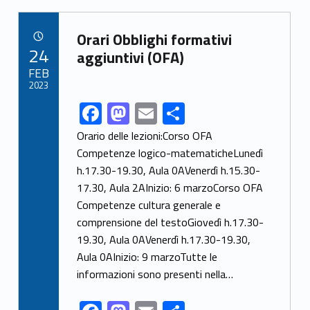
k
b
d
l
e
Link identifier archive #link-archive-67272
o
o
Orari Obblighi formativi
POSTED ON:
24
o
n
aggiuntivi (OFA)
FEB
k
2023
F
M
E
S
Link identifier share facebook archive #share-link-archive-37207
ac
as
m
h
Orario delle lezioni:Corso OFA
e
to
ai
ar
Competenze logico-matematicheLunedì
h.17.30-19.30, Aula 0AVenerdì h.15.30-
b
d
l
e
17.30, Aula 2AInizio: 6 marzoCorso OFA
o
o
Competenze cultura generale e
o
n
comprensione del testoGiovedì h.17.30-
k
19.30, Aula 0AVenerdì h.17.30-19.30,
Aula 0AInizio: 9 marzoTutte le
informazioni sono presenti nella…