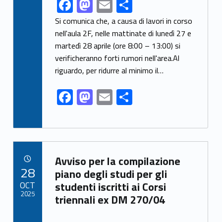
F
M
E
S
Link identifier share facebook archive #share-link-archive-92218
ac
as
m
h
Si comunica che, a causa di lavori in corso
e
to
ai
ar
nell'aula 2F, nelle mattinate di lunedì 27 e
martedì 28 aprile (ore 8:00 – 13:00) si
b
d
l
e
verificheranno forti rumori nell'area.Al
o
o
riguardo, per ridurre al minimo il…
o
n
F
M
E
S
k
ac
as
m
h
e
to
ai
ar
b
d
l
e
Link identifier archive #link-archive-89827
o
o
Avviso per la compilazione
POSTED ON:
28
o
n
piano degli studi per gli
OCT
studenti iscritti ai Corsi
k
2025
triennali ex DM 270/04