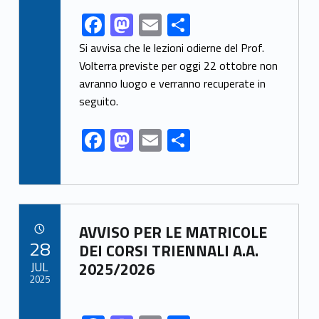
F
M
E
S
Link identifier share facebook archive #share-link-archive-21988
ac
as
m
h
Si avvisa che le lezioni odierne del Prof.
e
to
ai
ar
Volterra previste per oggi 22 ottobre non
avranno luogo e verranno recuperate in
b
d
l
e
seguito.
o
o
o
n
F
M
E
S
k
ac
as
m
h
e
to
ai
ar
b
d
l
e
Link identifier archive #link-archive-23719
o
o
AVVISO PER LE MATRICOLE
POSTED ON:
28
o
n
DEI CORSI TRIENNALI A.A.
JUL
2025/2026
k
2025