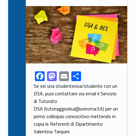
Link identifier archive #link-archive-thumb-soap-7564
F
M
E
S
Link identifier share facebook archive #share-link-archive-96812
ac
as
m
h
Se sei una studentessa/studente con un
e
to
ai
ar
DSA, puoi contattare via email il Servizio
di Tutorato
b
d
l
e
DSA (tutoraggiodsa@uniroma3.it) per un
o
o
primo colloquio conoscitivo mettendo in
o
n
copia le Referenti di Dipartimento
k
Valentina Tarquini