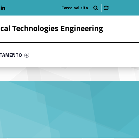
adio
linkedlin
am
outube
ical Technologies Engineering
ry-14448-58
ntifier #link-menu-primary-75250-68
NTAMENTO