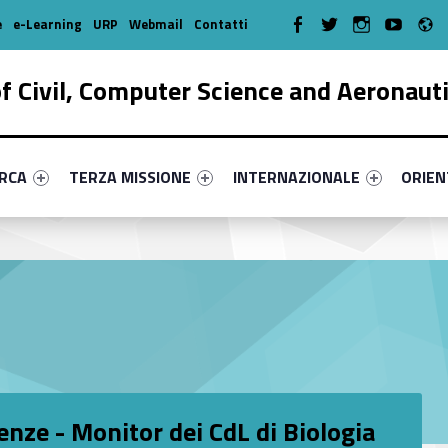
R
WebMan on Facebook
WebMan on Twitter
WebMan on Instagr
WebMan on Y
e
e-Learning
URP
Webmail
Contatti
 Civil, Computer Science and Aeronaut
enu-primary-24126-17
dentifier #link-menu-primary-46892-38
Link identifier #link-menu-primary-6363-51
Link identifier #link-menu-prima
Link ide
ERCA
TERZA MISSIONE
INTERNAZIONALE
ORIE
enze - Monitor dei CdL di Biologia