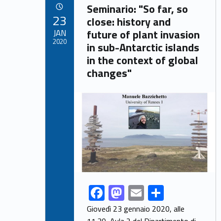
Link identifier archive #link-archive-62365
o
o
Seminario: "So far, so
POSTED ON:
23
o
n
close: history and
JAN
future of plant invasion
k
2020
in sub-Antarctic islands
in the context of global
changes"
Link identifier archive #link-archive-thumb-soap-99216
F
M
E
S
Link identifier share facebook archive #share-link-archive-99183
ac
as
m
h
Giovedì 23 gennaio 2020, alle
11.30, Aula 2 del Dipartimento di