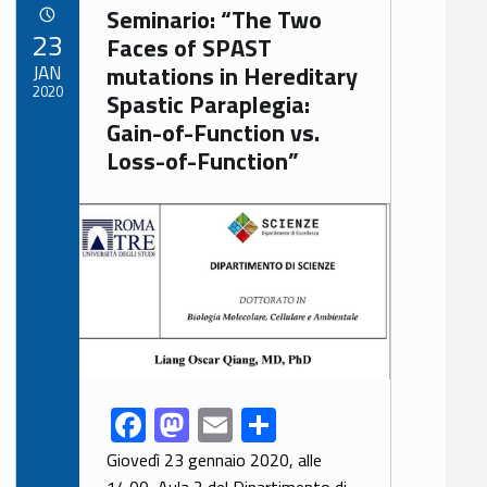
Link identifier archive #link-archive-22242
Seminario: “The Two
POSTED ON:
23
Faces of SPAST
JAN
mutations in Hereditary
2020
Spastic Paraplegia:
Gain-of-Function vs.
Loss-of-Function”
Link identifier archive #link-archive-thumb-soap-74297
F
M
E
S
Link identifier share facebook archive #share-link-archive-1597
ac
as
m
h
Giovedì 23 gennaio 2020, alle
14.00, Aula 2 del Dipartimento di