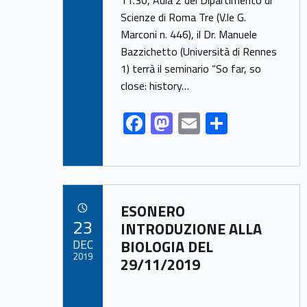
e
to
ai
ar
Scienze di Roma Tre (V.le G.
b
d
l
e
Marconi n. 446), il Dr. Manuele
o
o
Bazzichetto (Università di Rennes
o
n
1) terrà il seminario “So far, so
k
close: history…
F
M
E
S
ac
as
m
h
e
to
ai
ar
b
d
l
e
Link identifier archive #link-archive-96315
o
o
ESONERO
POSTED ON:
23
o
n
INTRODUZIONE ALLA
DEC
BIOLOGIA DEL
k
2019
29/11/2019