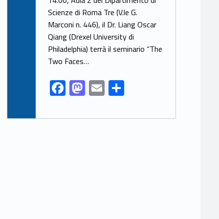
e
to
ai
ar
Scienze di Roma Tre (V.le G.
b
d
l
e
Marconi n. 446), il Dr. Liang Oscar
o
o
Qiang (Drexel University di
o
n
Philadelphia) terrà il seminario “The
k
Two Faces…
F
M
E
S
ac
as
m
h
e
to
ai
ar
b
d
l
e
o
o
o
n
k