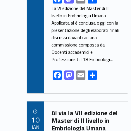
ac
as
m
h
La VI edizione del Master di II
e
to
ai
ar
livello in Embriologia Umana
Applicata si è conclusa oggi con la
b
d
l
e
presentazione degli elaborati finali
o
o
discussi davanti ad una
o
n
commissione composta da
k
Docenti accademici e
Professionisti.I 18 Embriologi…
F
M
E
S
ac
as
m
h
e
to
ai
ar
b
d
l
e
Link identifier archive #link-archive-72974
o
o
Al via la VII edizione del
POSTED ON:
10
o
n
Master di II livello in
JAN
Embriologia Umana