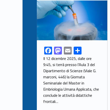
Link identifier archive #link-archive-thumb-soap-41409
F
M
E
S
Link identifier share facebook archive #share-link-archive-11768
ac
as
m
h
Il 12 dicembre 2025, dalle ore
e
to
ai
ar
9:45, si terrà presso l'Aula 3 del
Dipartimento di Scienze (Viale G.
b
d
l
e
marconi, 446) la Giornata
o
o
Seminariale del Master in
o
n
Embriologia Umana Applicata, che
k
conclude le attività didattiche
frontali…