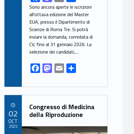
ac
as
m
h
Sono ancora aperte le iscrizioni
e
to
ai
ar
all'ottava edizione del Master
EUA, presso il Dipartimento di
b
d
l
e
Scienze di Roma Tre. Si potrà
o
o
inviare la domanda, corredata di
o
n
CV, fino al 31 gennaio 2026. La
k
selezione dei candidati,…
F
M
E
S
ac
as
m
h
e
to
ai
ar
b
d
l
e
Link identifier archive #link-archive-75537
o
o
Congresso di Medicina
POSTED ON:
02
o
n
della Riproduzione
OCT
k
2025
Link identifier archive #link-archive-thumb-soap-6435