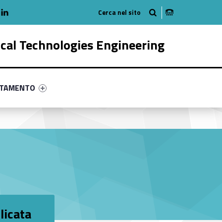
adio
linkedlin
am
outube
ical Technologies Engineering
ry-30919-58
ntifier #link-menu-primary-65832-68
NTAMENTO
licata