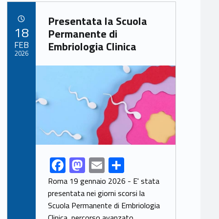
Link identifier archive #link-archive-90899
Presentata la Scuola
POSTED ON:
18
Permanente di
FEB
Embriologia Clinica
2026
Link identifier archive #link-archive-thumb-soap-99229
F
M
E
S
Link identifier share facebook archive #share-link-archive-32053
ac
as
m
h
Roma 19 gennaio 2026 - E' stata
e
to
ai
ar
presentata nei giorni scorsi la
Scuola Permanente di Embriologia
b
d
l
e
Clinica, percorso avanzato