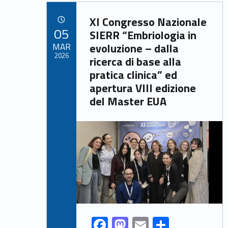
b
d
l
e
Link identifier archive #link-archive-87769
o
o
XI Congresso Nazionale
POSTED ON:
05
o
n
SIERR “Embriologia in
MAR
evoluzione – dalla
k
2026
ricerca di base alla
pratica clinica” ed
apertura VIII edizione
del Master EUA
Link identifier archive #link-archive-thumb-soap-73185
F
M
E
S
Link identifier share facebook archive #share-link-archive-89652