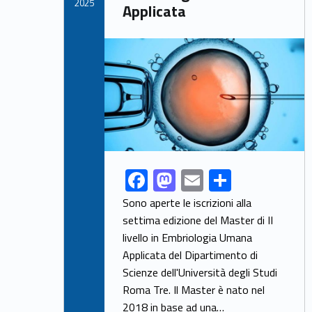
k
2025
Applicata
Link identifier archive #link-archive-thumb-soap-2806
F
M
E
S
Link identifier share facebook archive #share-link-archive-42171
ac
as
m
h
Sono aperte le iscrizioni alla
e
to
ai
ar
settima edizione del Master di II
livello in Embriologia Umana
b
d
l
e
Applicata del Dipartimento di
o
o
Scienze dell'Università degli Studi
o
n
Roma Tre. Il Master è nato nel
2018 in base ad una…