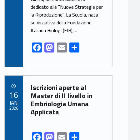
o
o
dedicato alle "Nuove Strategie per
o
n
la Riproduzione". La Scuola, nata
k
su iniziativa della Fondazione
Italiana Biologi (FIB),…
F
M
E
S
ac
as
m
h
e
to
ai
ar
b
d
l
e
Link identifier archive #link-archive-64650
o
o
Iscrizioni aperte al
POSTED ON:
16
o
n
Master di II livello in
JAN
Embriologia Umana
k
2026
Applicata
F
M
E
S
Link identifier share facebook archive #share-link-archive-64122