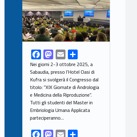
F
M
E
S
Link identifier share facebook archive #share-link-archive-52838
ac
as
m
h
Nei giorni 2-3 ottobre 2025, a
e
to
ai
ar
Sabaudia, presso l’Hotel Oasi di
Kufra si svolgerà il Congresso dal
b
d
l
e
titolo: "XIX Giornate di Andrologia
o
o
e Medicina della Riproduzione".
o
n
Tutti gli studenti del Master in
k
Embriologia Umana Applicata
parteciperanno…
F
M
E
S