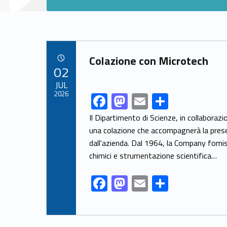
Link identifier archive #link-archive-13555
Colazione con Microtech
POSTED ON:
02
JUL
2026
F
M
E
S
Link identifier share facebook archive #share-link-archive-18623
ac
as
m
h
Il Dipartimento di Scienze, in collabora
e
to
ai
ar
una colazione che accompagnerà la presen
dall'azienda. Dal 1964, la Company fornis
b
d
l
e
chimici e strumentazione scientifica…
o
o
o
n
F
M
E
S
k
ac
as
m
h
e
to
ai
ar