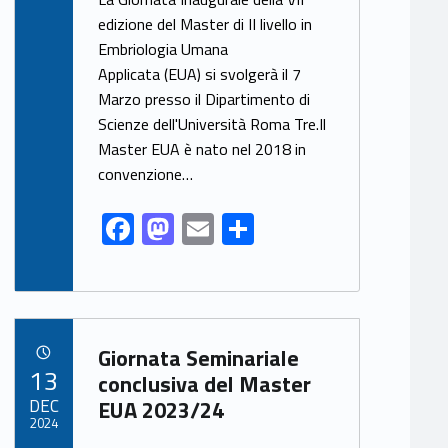
e
to
ai
ar
edizione del Master di II livello in
Embriologia Umana
b
d
l
e
Applicata (EUA) si svolgerà il 7
o
o
Marzo presso il Dipartimento di
o
n
Scienze dell'Università Roma Tre.Il
k
Master EUA è nato nel 2018 in
convenzione…
F
M
E
S
ac
as
m
h
e
to
ai
ar
b
d
l
e
Link identifier archive #link-archive-61627
o
o
Giornata Seminariale
POSTED ON:
13
o
n
conclusiva del Master
DEC
EUA 2023/24
k
2024