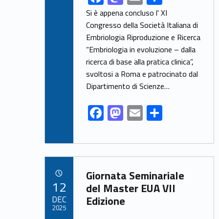
ac
as
m
h
Si è appena concluso l' XI
e
to
ai
ar
Congresso della Società Italiana di
Embriologia Riproduzione e Ricerca
b
d
l
e
“Embriologia in evoluzione – dalla
o
o
ricerca di base alla pratica clinica”,
o
n
svoltosi a Roma e patrocinato dal
k
Dipartimento di Scienze…
F
M
E
S
ac
as
m
h
e
to
ai
ar
b
d
l
e
Link identifier archive #link-archive-38456
o
o
Giornata Seminariale
POSTED ON:
12
o
n
del Master EUA VII
DEC
Edizione
k
2025