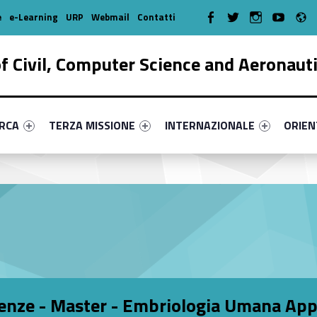
R
WebMan on Facebook
WebMan on Twitter
WebMan on Instagr
WebMan on Y
e
e-Learning
URP
Webmail
Contatti
 Civil, Computer Science and Aeronaut
enu-primary-62860-17
dentifier #link-menu-primary-74968-38
Link identifier #link-menu-primary-4226-51
Link identifier #link-menu-prima
Link ide
ERCA
TERZA MISSIONE
INTERNAZIONALE
ORIE
ienze - Master - Embriologia Umana App