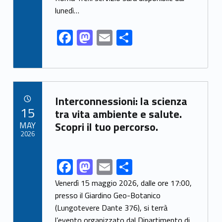
k
lunedì…
F
M
E
S
ac
as
m
h
e
to
ai
ar
b
d
l
e
Link identifier archive #link-archive-62022
o
o
Interconnessioni: la scienza
POSTED ON:
15
o
n
tra vita ambiente e salute.
MAY
Scopri il tuo percorso.
k
2026
F
M
E
S
Link identifier share facebook archive #share-link-archive-14327
ac
as
m
h
Venerdì 15 maggio 2026, dalle ore 17:00,
e
to
ai
ar
presso il Giardino Geo-Botanico
(Lungotevere Dante 376), si terrà
b
d
l
e
l’evento organizzato dal Dipartimento di