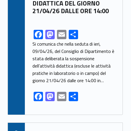
DIDATTICA DEL GIORNO
21/04/26 DALLE ORE 14:00
F
M
E
S
Link identifier share facebook archive #share-link-archive-63507
ac
as
m
h
Si comunica che nella seduta di ieri,
e
to
ai
ar
09/04/26, del Consiglio di Dipartimento è
stata deliberata la sospensione
b
d
l
e
dell’attività didattica (escluse le attività
o
o
pratiche in laboratorio o in campo) del
o
n
giorno 21/04/26 dalle ore 14:00 in…
k
F
M
E
S
ac
as
m
h
e
to
ai
ar
b
d
l
e