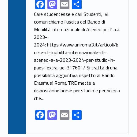
F
M
E
S
Link identifier share facebook archive #share-link-archive-952
ac
as
m
h
Care studentesse e cari Studenti, vi
e
to
ai
ar
comunichiamo l'uscita del Bando di
Mobilità internazionale di Ateneo per l' a.a.
b
d
l
e
2023-
o
o
2024: https://www.uniroma3.it/articoli/b
o
n
orse-di-mobilita-internazionale-di-
k
ateneo-a-a-2023-2024-per-studio-in-
paesi-extra-ue-317601/ Si tratta di una
possibilità aggiuntiva rispetto al Bando
Erasmus! Roma TRE mette a
disposizione borse per studio e per ricerca
che…
F
M
E
S
ac
as
m
h
e
to
ai
ar