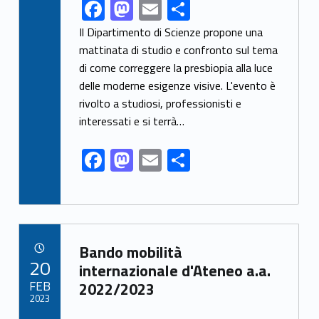
F
M
E
S
Link identifier share facebook archive #share-link-archive-79470
ac
as
m
h
Il Dipartimento di Scienze propone una
e
to
ai
ar
mattinata di studio e confronto sul tema
di come correggere la presbiopia alla luce
b
d
l
e
delle moderne esigenze visive. L'evento è
o
o
rivolto a studiosi, professionisti e
o
n
interessati e si terrà…
k
F
M
E
S
ac
as
m
h
e
to
ai
ar
b
d
l
e
Link identifier archive #link-archive-86998
o
o
Bando mobilità
POSTED ON:
20
o
n
internazionale d'Ateneo a.a.
FEB
2022/2023
k
2023