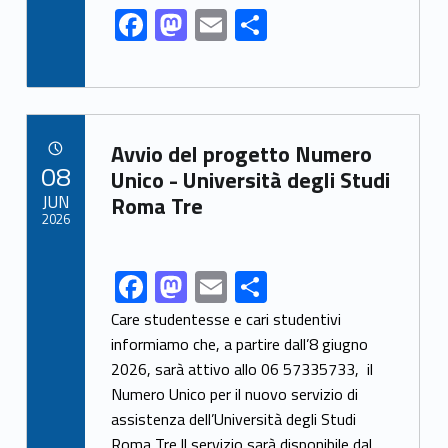
F
M
E
S
ac
as
m
h
e
to
ai
ar
b
d
l
e
Link identifier archive #link-archive-34347
o
o
Avvio del progetto Numero
POSTED ON:
08
o
n
Unico - Università degli Studi
JUN
Roma Tre
k
2026
F
M
E
S
Link identifier share facebook archive #share-link-archive-87346
ac
as
m
h
Care studentesse e cari studentivi
e
to
ai
ar
informiamo che, a partire dall’8 giugno
2026, sarà attivo allo 06 57335733, il
b
d
l
e
Numero Unico per il nuovo servizio di
o
o
assistenza dell’Università degli Studi
o
n
Roma Tre.Il servizio sarà disponibile dal