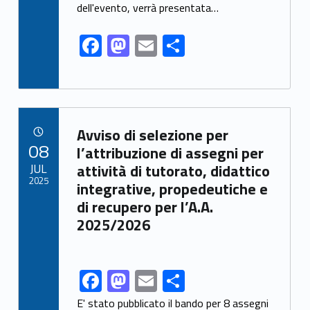
o
n
dell'evento, verrà presentata…
k
F
M
E
S
ac
as
m
h
e
to
ai
ar
b
d
l
e
Link identifier archive #link-archive-46257
o
o
Avviso di selezione per
POSTED ON:
08
o
n
l’attribuzione di assegni per
JUL
attività di tutorato, didattico
k
2025
integrative, propedeutiche e
di recupero per l’A.A.
2025/2026
F
M
E
S
Link identifier share facebook archive #share-link-archive-73512
ac
as
m
h
E' stato pubblicato il bando per 8 assegni