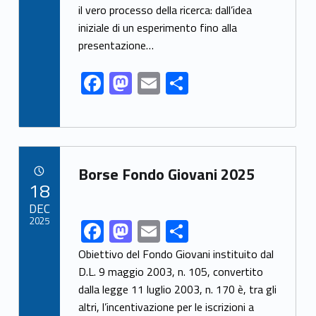
o
o
il vero processo della ricerca: dall’idea
o
n
iniziale di un esperimento fino alla
k
presentazione…
F
M
E
S
ac
as
m
h
e
to
ai
ar
b
d
l
e
Link identifier archive #link-archive-63849
o
o
Borse Fondo Giovani 2025
POSTED ON:
18
o
n
DEC
k
2025
F
M
E
S
Link identifier share facebook archive #share-link-archive-50001
ac
as
m
h
Obiettivo del Fondo Giovani instituito dal
e
to
ai
ar
D.L. 9 maggio 2003, n. 105, convertito
dalla legge 11 luglio 2003, n. 170 è, tra gli
b
d
l
e
altri, l’incentivazione per le iscrizioni a