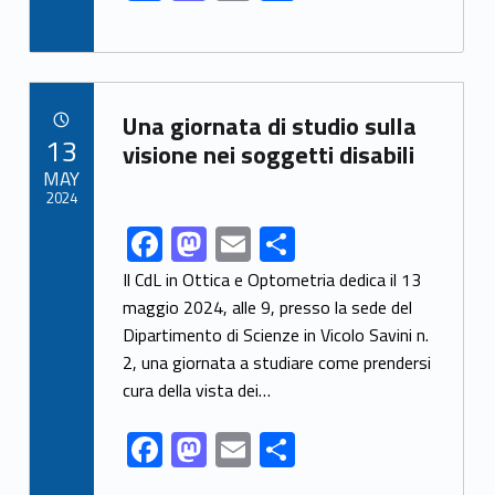
ac
as
m
h
e
to
ai
ar
b
d
l
e
Link identifier archive #link-archive-84206
o
o
Una giornata di studio sulla
POSTED ON:
13
o
n
visione nei soggetti disabili
MAY
k
2024
F
M
E
S
Link identifier share facebook archive #share-link-archive-33495
ac
as
m
h
Il CdL in Ottica e Optometria dedica il 13
e
to
ai
ar
maggio 2024, alle 9, presso la sede del
Dipartimento di Scienze in Vicolo Savini n.
b
d
l
e
2, una giornata a studiare come prendersi
o
o
cura della vista dei…
o
n
F
M
E
S
k
ac
as
m
h