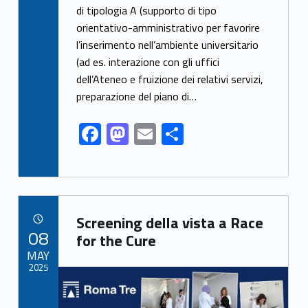
e
to
ai
ar
di tipologia A (supporto di tipo
orientativo-amministrativo per favorire
b
d
l
e
l’inserimento nell’ambiente universitario
o
o
(ad es. interazione con gli uffici
o
n
dell’Ateneo e fruizione dei relativi servizi,
k
preparazione del piano di…
F
M
E
S
ac
as
m
h
e
to
ai
ar
b
d
l
e
Link identifier archive #link-archive-63636
o
o
Screening della vista a Race
POSTED ON:
08
o
n
for the Cure
MAY
k
2025
Link identifier archive #link-archive-thumb-soap-65708