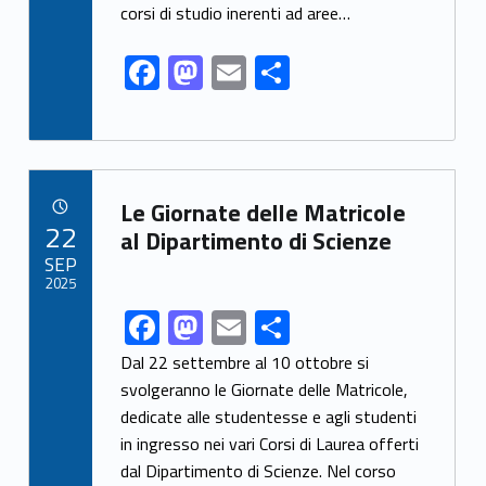
o
o
corsi di studio inerenti ad aree…
o
n
F
M
E
S
k
ac
as
m
h
e
to
ai
ar
b
d
l
e
Link identifier archive #link-archive-51712
o
o
Le Giornate delle Matricole
POSTED ON:
22
o
n
al Dipartimento di Scienze
SEP
k
2025
F
M
E
S
Link identifier share facebook archive #share-link-archive-31134
ac
as
m
h
Dal 22 settembre al 10 ottobre si
e
to
ai
ar
svolgeranno le Giornate delle Matricole,
dedicate alle studentesse e agli studenti
b
d
l
e
in ingresso nei vari Corsi di Laurea offerti
o
o
dal Dipartimento di Scienze. Nel corso