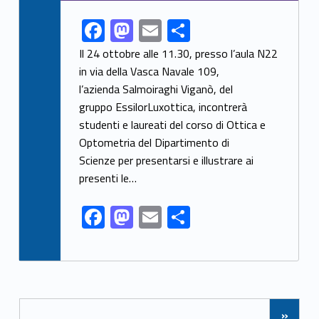
F
M
E
S
Link identifier share facebook archive #share-link-archive-57962
ac
as
m
h
Il 24 ottobre alle 11.30, presso l’aula N22
e
to
ai
ar
in via della Vasca Navale 109,
l’azienda Salmoiraghi Viganò, del
b
d
l
e
gruppo EssilorLuxottica, incontrerà
o
o
studenti e laureati del corso di Ottica e
o
n
Optometria del Dipartimento di
k
Scienze per presentarsi e illustrare ai
presenti le…
F
M
E
S
ac
as
m
h
e
to
ai
ar
b
d
l
e
Posts Navigation
o
o
»