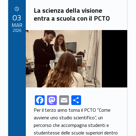
b
d
l
e
Link identifier archive #link-archive-21677
o
o
La scienza della visione
POSTED ON:
03
o
n
entra a scuola con il PCTO
MAR
k
2026
Link identifier archive #link-archive-thumb-soap-85879
F
M
E
S
Link identifier share facebook archive #share-link-archive-64117
ac
as
m
h
Per il terzo anno torna il PCTO “Come
e
to
ai
ar
avviene uno studio scientifico”, un
percorso che accompagna studenti e
b
d
l
e
studentesse delle scuole superiori dentro