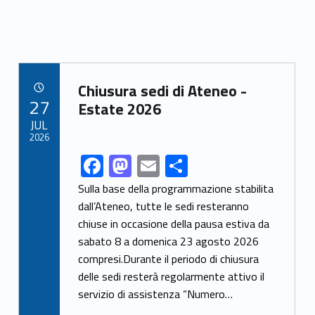
Link identifier archive #link-archive-7851
Chiusura sedi di Ateneo -
POSTED ON:
27
Estate 2026
JUL
2026
F
M
E
S
Link identifier share facebook archive #share-link-archive-88528
ac
as
m
h
Sulla base della programmazione stabilita
e
to
ai
ar
dall’Ateneo, tutte le sedi resteranno
chiuse in occasione della pausa estiva da
b
d
l
e
sabato 8 a domenica 23 agosto 2026
o
o
compresi.Durante il periodo di chiusura
o
n
delle sedi resterà regolarmente attivo il
k
servizio di assistenza “Numero…