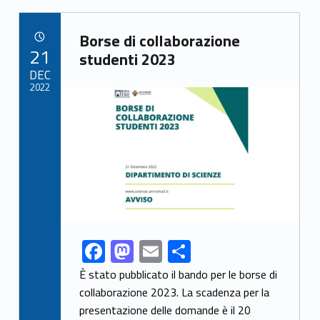
b
d
l
e
Link identifier archive #link-archive-55028
o
o
Borse di collaborazione
POSTED ON:
21
o
n
studenti 2023
DEC
k
2022
Link identifier archive #link-archive-thumb-soap-63639
F
M
E
S
Link identifier share facebook archive #share-link-archive-53778
ac
as
m
h
È stato pubblicato il bando per le borse di
e
to
ai
ar
collaborazione 2023. La scadenza per la
presentazione delle domande è il 20