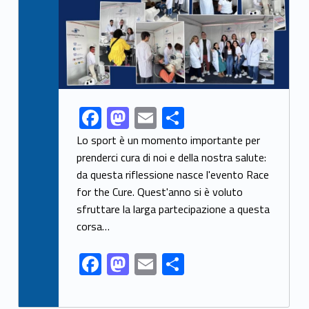
F
M
E
S
Link identifier share facebook archive #share-link-archive-46331
ac
as
m
h
Lo sport è un momento importante per
e
to
ai
ar
prenderci cura di noi e della nostra salute:
da questa riflessione nasce l'evento Race
b
d
l
e
for the Cure. Quest'anno si è voluto
o
o
sfruttare la larga partecipazione a questa
o
n
corsa…
k
F
M
E
S
ac
as
m
h
e
to
ai
ar