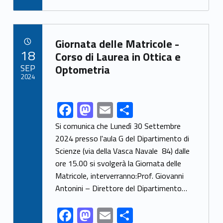
e
to
ai
ar
b
d
l
e
Link identifier archive #link-archive-1107
o
o
Giornata delle Matricole -
POSTED ON:
18
o
n
Corso di Laurea in Ottica e
SEP
Optometria
k
2024
F
M
E
S
Link identifier share facebook archive #share-link-archive-33290
ac
as
m
h
Si comunica che Lunedì 30 Settembre
e
to
ai
ar
2024 presso l'aula G del Dipartimento di
Scienze (via della Vasca Navale 84) dalle
b
d
l
e
ore 15.00 si svolgerà la Giornata delle
o
o
Matricole, interverranno:Prof. Giovanni
o
n
Antonini – Direttore del Dipartimento…
k
F
M
E
S