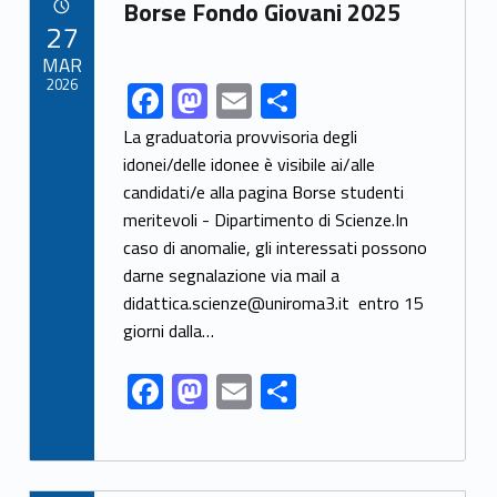
Link identifier archive #link-archive-4410
o
o
Borse Fondo Giovani 2025
POSTED ON:
27
o
n
MAR
k
2026
F
M
E
S
Link identifier share facebook archive #share-link-archive-69527
ac
as
m
h
La graduatoria provvisoria degli
e
to
ai
ar
idonei/delle idonee è visibile ai/alle
candidati/e alla pagina Borse studenti
b
d
l
e
meritevoli - Dipartimento di Scienze.In
o
o
caso di anomalie, gli interessati possono
o
n
darne segnalazione via mail a
k
didattica.scienze@uniroma3.it entro 15
giorni dalla…
F
M
E
S
ac
as
m
h
e
to
ai
ar