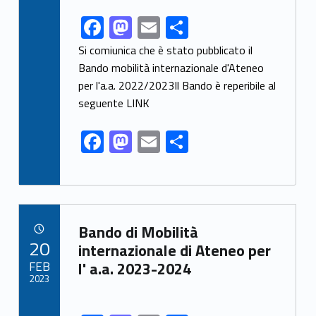
F
M
E
S
Link identifier share facebook archive #share-link-archive-15167
ac
as
m
h
Si comiunica che è stato pubblicato il
e
to
ai
ar
Bando mobilità internazionale d'Ateneo
per l'a.a. 2022/2023Il Bando è reperibile al
b
d
l
e
seguente LINK
o
o
o
n
F
M
E
S
k
ac
as
m
h
e
to
ai
ar
b
d
l
e
Link identifier archive #link-archive-58415
o
o
Bando di Mobilità
POSTED ON:
20
o
n
internazionale di Ateneo per
FEB
l' a.a. 2023-2024
k
2023