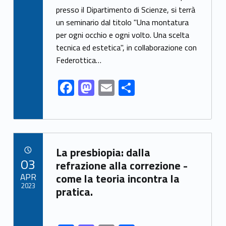
e
to
ai
ar
presso il Dipartimento di Scienze, si terrà
un seminario dal titolo "Una montatura
b
d
l
e
per ogni occhio e ogni volto. Una scelta
o
o
tecnica ed estetica", in collaborazione con
o
n
Federottica…
k
F
M
E
S
ac
as
m
h
e
to
ai
ar
b
d
l
e
Link identifier archive #link-archive-43229
o
o
La presbiopia: dalla
POSTED ON:
03
o
n
refrazione alla correzione -
APR
come la teoria incontra la
k
2023
pratica.