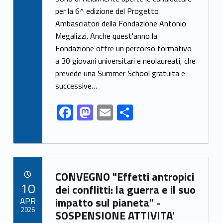
e
to
ai
ar
per la 6^ edizione del Progetto
Ambasciatori della Fondazione Antonio
b
d
l
e
Megalizzi. Anche quest'anno la
o
o
Fondazione offre un percorso formativo
o
n
a 30 giovani universitari e neolaureati, che
k
prevede una Summer School gratuita e
successive…
F
M
E
S
ac
as
m
h
e
to
ai
ar
b
d
l
e
Link identifier archive #link-archive-33240
o
o
CONVEGNO "Effetti antropici
POSTED ON:
10
o
n
dei conflitti: la guerra e il suo
APR
impatto sul pianeta" -
k
2026
SOSPENSIONE ATTIVITA'