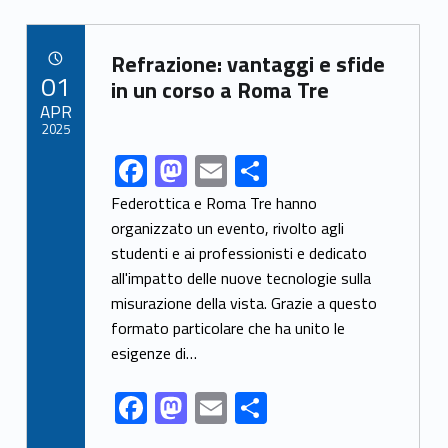
b
d
l
e
Link identifier archive #link-archive-68998
o
o
Refrazione: vantaggi e sfide
POSTED ON:
01
o
n
in un corso a Roma Tre
APR
k
2025
F
M
E
S
Link identifier share facebook archive #share-link-archive-99338
ac
as
m
h
Federottica e Roma Tre hanno
e
to
ai
ar
organizzato un evento, rivolto agli
studenti e ai professionisti e dedicato
b
d
l
e
all'impatto delle nuove tecnologie sulla
o
o
misurazione della vista. Grazie a questo
o
n
formato particolare che ha unito le
k
esigenze di…
F
M
E
S
ac
as
m
h