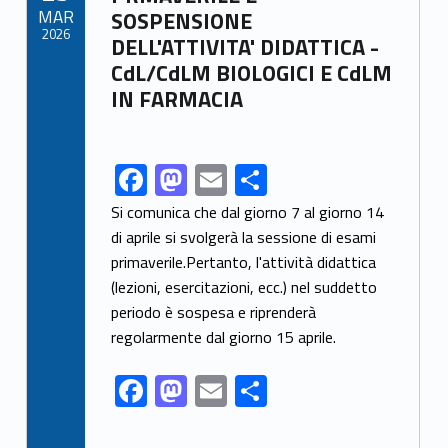
MAR
SOSPENSIONE
k
2026
DELL'ATTIVITA' DIDATTICA -
CdL/CdLM BIOLOGICI E CdLM
IN FARMACIA
F
M
E
S
Link identifier share facebook archive #share-link-archive-29209
ac
as
m
h
Si comunica che dal giorno 7 al giorno 14
e
to
ai
ar
di aprile si svolgerà la sessione di esami
primaverile.Pertanto, l'attività didattica
b
d
l
e
(lezioni, esercitazioni, ecc.) nel suddetto
o
o
periodo è sospesa e riprenderà
o
n
regolarmente dal giorno 15 aprile.
k
F
M
E
S
ac
as
m
h