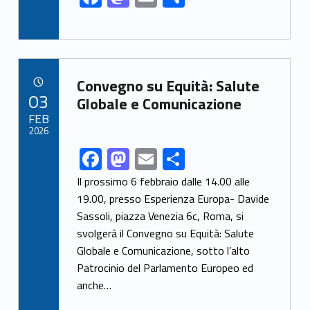
ac
as
m
h
e
to
ai
ar
b
d
l
e
Link identifier archive #link-archive-80143
o
o
Convegno su Equità: Salute
POSTED ON:
03
o
n
Globale e Comunicazione
FEB
k
2026
F
M
E
S
Link identifier share facebook archive #share-link-archive-57401
ac
as
m
h
Il prossimo 6 febbraio dalle 14.00 alle
e
to
ai
ar
19.00, presso Esperienza Europa- Davide
Sassoli, piazza Venezia 6c, Roma, si
b
d
l
e
svolgerà il Convegno su Equità: Salute
o
o
Globale e Comunicazione, sotto l’alto
o
n
Patrocinio del Parlamento Europeo ed
k
anche…