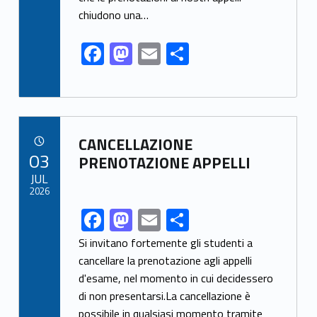
k
chiudono una…
F
M
E
S
ac
as
m
h
e
to
ai
ar
b
d
l
e
Link identifier archive #link-archive-75964
o
o
CANCELLAZIONE
POSTED ON:
03
o
n
PRENOTAZIONE APPELLI
JUL
k
2026
F
M
E
S
Link identifier share facebook archive #share-link-archive-75589
ac
as
m
h
Si invitano fortemente gli studenti a
e
to
ai
ar
cancellare la prenotazione agli appelli
d'esame, nel momento in cui decidessero
b
d
l
e
di non presentarsi.La cancellazione è
o
o
possibile in qualsiasi momento tramite