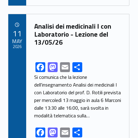
e
to
ai
ar
b
d
l
e
Link identifier archive #link-archive-98247
o
o
Analisi dei medicinali I con
POSTED ON:
11
o
n
Laboratorio - Lezione del
MAY
13/05/26
k
2026
F
M
E
S
Link identifier share facebook archive #share-link-archive-47202
ac
as
m
h
Si comunica che la lezione
e
to
ai
ar
dell'insegnamento Analisi dei medicinali I
con Laboratorio del prof. D. Rotili prevista
b
d
l
e
per mercoledì 13 maggio in aula 6 Marconi
o
o
dalle 13:30 alle 16:00, sarà svolta in
o
n
modalità telematica sulla…
k
F
M
E
S