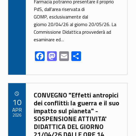
Farmacia potranno presentare il proprio
b
d
l
e
PdS, dall'area riservata di
o
o
GOMP, esclusivamente dal
o
n
giorno 20/04/26 al giorno 20/05/26. La
k
Commissione Didattica provvederà ad
esaminare ed…
F
M
E
S
ac
as
m
h
e
to
ai
ar
b
d
l
e
Link identifier archive #link-archive-79662
o
o
CONVEGNO "Effetti antropici
POSTED ON:
10
o
n
dei conflitti: la guerra e il suo
APR
impatto sul pianeta" -
k
2026
SOSPENSIONE ATTIVITA'
DIDATTICA DEL GIORNO
21/04/26 DALLE ORE 14