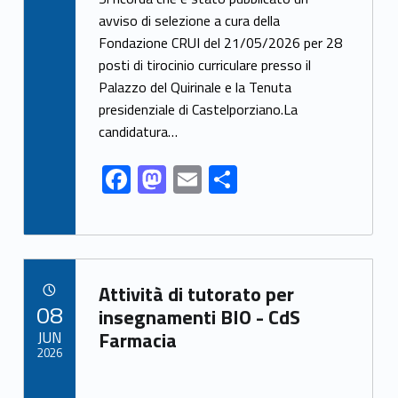
e
to
ai
ar
avviso di selezione a cura della
Fondazione CRUI del 21/05/2026 per 28
b
d
l
e
posti di tirocinio curriculare presso il
o
o
Palazzo del Quirinale e la Tenuta
o
n
presidenziale di Castelporziano.La
k
candidatura…
F
M
E
S
ac
as
m
h
e
to
ai
ar
b
d
l
e
Link identifier archive #link-archive-75940
o
o
Attività di tutorato per
POSTED ON:
08
o
n
insegnamenti BIO - CdS
JUN
Farmacia
k
2026