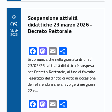
e
to
ai
ar
b
d
l
e
Link identifier archive #link-archive-5772
o
o
Sospensione attività
POSTED ON:
09
o
n
didattiche 23 marzo 2026 -
MAR
Decreto Rettorale
k
2026
F
M
E
S
Link identifier share facebook archive #share-link-archive-18732
ac
as
m
h
Si comunica che nella giornata di lunedì
e
to
ai
ar
23/03/26 l'attività didattica è sospesa
per Decreto Rettorale, al fine di favorire
b
d
l
e
l'esercizio del diritto di voto in occasione
o
o
del referendum che si svolgerà nei giorni
o
n
22 e…
k
F
M
E
S