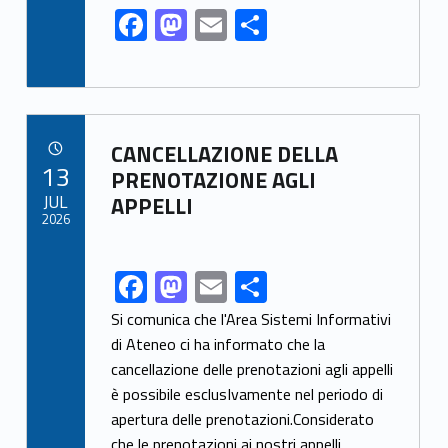
F
M
E
S
ac
as
m
h
e
to
ai
ar
b
d
l
e
Link identifier archive #link-archive-88386
o
o
CANCELLAZIONE DELLA
POSTED ON:
13
o
n
PRENOTAZIONE AGLI
JUL
APPELLI
k
2026
F
M
E
S
Link identifier share facebook archive #share-link-archive-14958
ac
as
m
h
Si comunica che l'Area Sistemi Informativi
e
to
ai
ar
di Ateneo ci ha informato che la
cancellazione delle prenotazioni agli appelli
b
d
l
e
è possibile esclusIvamente nel periodo di
o
o
apertura delle prenotazioni.Considerato
o
n
che le prenotazioni ai nostri appelli