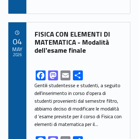
ac
as
m
h
e
to
ai
ar
b
d
l
e
Link identifier archive #link-archive-52278
o
o
FISICA CON ELEMENTI DI
POSTED ON:
04
o
n
MATEMATICA - Modalità
MAY
dell'esame finale
k
2026
F
M
E
S
Link identifier share facebook archive #share-link-archive-46169
ac
as
m
h
Gentili studentesse e studenti, a seguito
e
to
ai
ar
dell'inserimento in corso d'opera di
studenti provenienti dal semestre filtro,
b
d
l
e
abbiamo deciso di modificare le modalità
o
o
d 'esame previste per il corso di Fisica con
o
n
elementi di matematica per il…
k