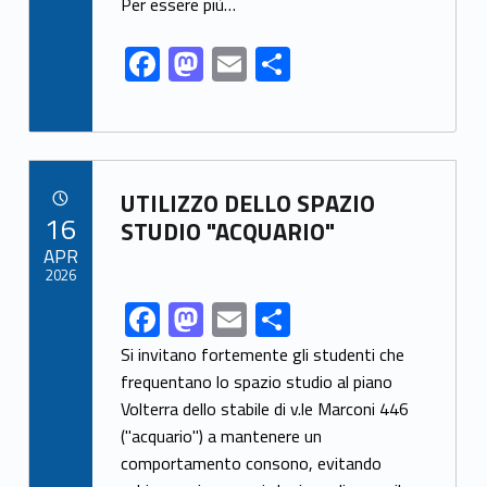
o
n
Per essere più…
k
F
M
E
S
ac
as
m
h
e
to
ai
ar
b
d
l
e
Link identifier archive #link-archive-56527
o
o
UTILIZZO DELLO SPAZIO
POSTED ON:
16
o
n
STUDIO "ACQUARIO"
APR
k
2026
F
M
E
S
Link identifier share facebook archive #share-link-archive-9956
ac
as
m
h
Si invitano fortemente gli studenti che
e
to
ai
ar
frequentano lo spazio studio al piano
Volterra dello stabile di v.le Marconi 446
b
d
l
e
("acquario") a mantenere un
o
o
comportamento consono, evitando