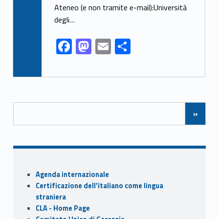
k
Ateneo (e non tramite e-mail):Università
degli…
F
M
E
S
ac
as
m
h
e
to
ai
ar
b
d
l
e
Posts Navigation
o
o
»
o
n
k
Sidebar
Agenda internazionale
Certificazione dell'italiano come lingua
straniera
CLA - Home Page