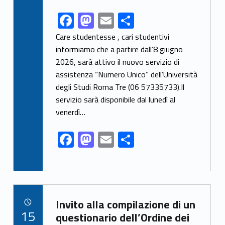
F
M
E
S
Link identifier share facebook archive #share-link-archive-82863
ac
as
m
h
Care studentesse , cari studentivi
e
to
ai
ar
informiamo che a partire dall’8 giugno
2026, sarà attivo il nuovo servizio di
b
d
l
e
assistenza “Numero Unico” dell’Università
o
o
degli Studi Roma Tre (06 57335733).Il
o
n
servizio sarà disponibile dal lunedì al
k
venerdì…
F
M
E
S
ac
as
m
h
e
to
ai
ar
b
d
l
e
Link identifier archive #link-archive-19651
o
o
Invito alla compilazione di un
POSTED ON:
15
o
n
questionario dell’Ordine dei