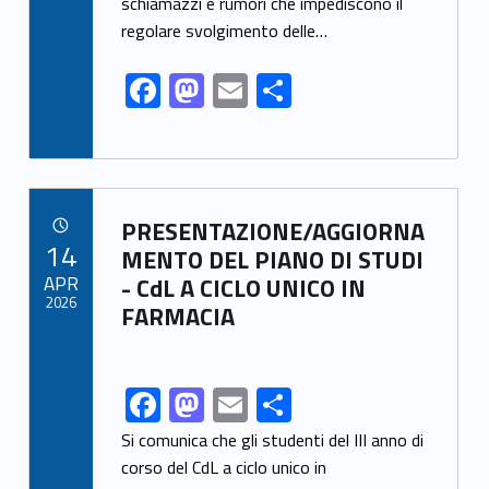
o
n
schiamazzi e rumori che impediscono il
k
regolare svolgimento delle…
F
M
E
S
ac
as
m
h
e
to
ai
ar
b
d
l
e
Link identifier archive #link-archive-19804
o
o
PRESENTAZIONE/AGGIORNA
POSTED ON:
14
o
n
MENTO DEL PIANO DI STUDI
APR
- CdL A CICLO UNICO IN
k
2026
FARMACIA
F
M
E
S
Link identifier share facebook archive #share-link-archive-63611
ac
as
m
h
Si comunica che gli studenti del III anno di
e
to
ai
ar
corso del CdL a ciclo unico in