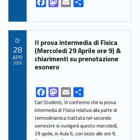
F
M
E
S
ac
as
m
h
e
to
ai
ar
b
d
l
e
Link identifier archive #link-archive-8644
o
o
II prova intermedia di Fisica
POSTED ON:
28
o
n
(Mercoledi 29 Aprile ore 9) &
APR
chiarimenti su prenotazione
k
2026
esonero
F
M
E
S
Link identifier share facebook archive #share-link-archive-55684
ac
as
m
h
Cari Studenti, Vi confermo che la prova
e
to
ai
ar
intermedia di Fisica relativa alla parte di
termodinamica trattata nel secondo
b
d
l
e
semestre si svolgerà questo mercoledì,
o
o
29 aprile, in Aula 6, con inizio alle ore 9.