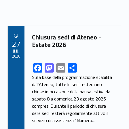
Link identifier archive #link-archive-97086
Chiusura sedi di Ateneo -
POSTED ON:
27
Estate 2026
JUL
2026
F
M
E
S
Link identifier share facebook archive #share-link-archive-69308
ac
as
m
h
Sulla base della programmazione stabilita
e
to
ai
ar
dall’Ateneo, tutte le sedi resteranno
chiuse in occasione della pausa estiva da
b
d
l
e
sabato 8 a domenica 23 agosto 2026
o
o
compresi.Durante il periodo di chiusura
o
n
delle sedi resterà regolarmente attivo il
k
servizio di assistenza “Numero…