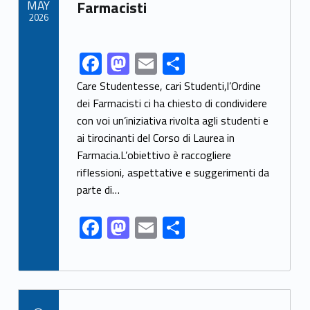
MAY
Farmacisti
k
2026
F
M
E
S
Link identifier share facebook archive #share-link-archive-78228
ac
as
m
h
Care Studentesse, cari Studenti,l’Ordine
e
to
ai
ar
dei Farmacisti ci ha chiesto di condividere
con voi un’iniziativa rivolta agli studenti e
b
d
l
e
ai tirocinanti del Corso di Laurea in
o
o
Farmacia.L’obiettivo è raccogliere
o
n
riflessioni, aspettative e suggerimenti da
k
parte di…
F
M
E
S
ac
as
m
h
e
to
ai
ar
b
d
l
e