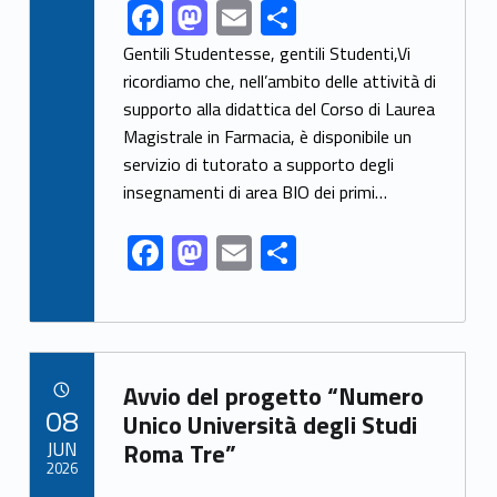
F
M
E
S
Link identifier share facebook archive #share-link-archive-81845
ac
as
m
h
Gentili Studentesse, gentili Studenti,Vi
e
to
ai
ar
ricordiamo che, nell’ambito delle attività di
supporto alla didattica del Corso di Laurea
b
d
l
e
Magistrale in Farmacia, è disponibile un
o
o
servizio di tutorato a supporto degli
o
n
insegnamenti di area BIO dei primi…
k
F
M
E
S
ac
as
m
h
e
to
ai
ar
b
d
l
e
Link identifier archive #link-archive-32993
o
o
Avvio del progetto “Numero
POSTED ON:
08
o
n
Unico Università degli Studi
JUN
Roma Tre”
k
2026