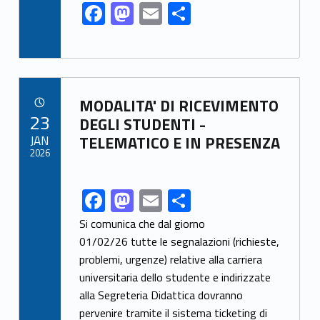
F
M
E
S
ac
as
m
h
e
to
ai
ar
b
d
l
e
Link identifier archive #link-archive-19058
o
o
MODALITA' DI RICEVIMENTO
POSTED ON:
23
o
n
DEGLI STUDENTI -
JAN
TELEMATICO E IN PRESENZA
k
2026
F
M
E
S
Link identifier share facebook archive #share-link-archive-82122
ac
as
m
h
Si comunica che dal giorno
e
to
ai
ar
01/02/26 tutte le segnalazioni (richieste,
problemi, urgenze) relative alla carriera
b
d
l
e
universitaria dello studente e indirizzate
o
o
alla Segreteria Didattica dovranno
o
n
pervenire tramite il sistema ticketing di