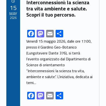
Link identifier archive #link-archive-59155
o
o
Interconnessioni: la scienza
POSTED ON:
15
o
n
tra vita ambiente e salute.
MAY
Scopri il tuo percorso.
k
2026
F
M
E
S
Link identifier share facebook archive #share-link-archive-69780
ac
as
m
h
Venerdì 15 maggio 2026, dalle ore 17:00,
e
to
ai
ar
presso il Giardino Geo-Botanico
(Lungotevere Dante 376), si terrà
b
d
l
e
l’evento organizzato dal Dipartimento di
o
o
Scienze di orientamento
o
n
“Interconnessioni: la scienza tra vita,
k
ambiente e salute”. L’iniziativa, dedicata ai
temi…
F
M
E
S
ac
as
m
h