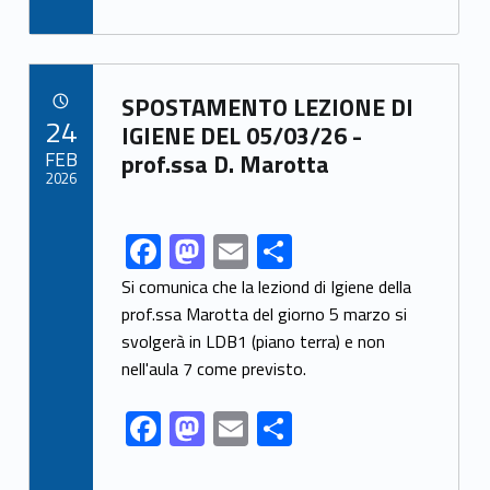
ac
as
m
h
e
to
ai
ar
b
d
l
e
Link identifier archive #link-archive-82796
o
o
SPOSTAMENTO LEZIONE DI
POSTED ON:
24
o
n
IGIENE DEL 05/03/26 -
FEB
prof.ssa D. Marotta
k
2026
F
M
E
S
Link identifier share facebook archive #share-link-archive-22112
ac
as
m
h
Si comunica che la leziond di Igiene della
e
to
ai
ar
prof.ssa Marotta del giorno 5 marzo si
svolgerà in LDB1 (piano terra) e non
b
d
l
e
nell'aula 7 come previsto.
o
o
o
n
F
M
E
S
k
ac
as
m
h