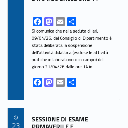
F
M
E
S
Link identifier share facebook archive #share-link-archive-17060
ac
as
m
h
Si comunica che nella seduta di ieri,
e
to
ai
ar
09/04/26, del Consiglio di Dipartimento è
stata deliberata la sospensione
b
d
l
e
dell’attività didattica (escluse le attività
o
o
pratiche in laboratorio o in campo) del
o
n
giorno 21/04/26 dalle ore 14 in…
k
F
M
E
S
ac
as
m
h
e
to
ai
ar
b
d
l
e
Link identifier archive #link-archive-20327
o
o
SESSIONE DI ESAME
POSTED ON:
23
o
n
PRMAVERILE E