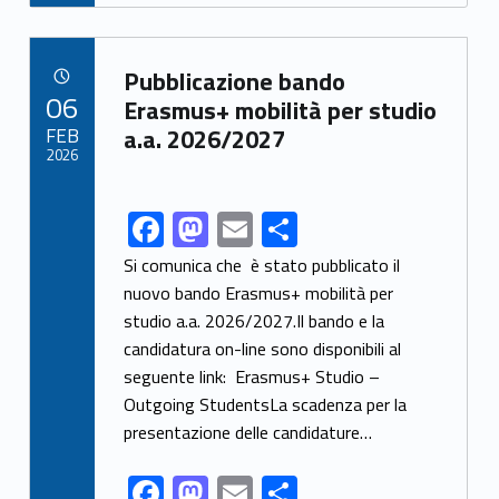
e
to
ai
ar
b
d
l
e
Link identifier archive #link-archive-54432
o
o
Pubblicazione bando
POSTED ON:
06
o
n
Erasmus+ mobilità per studio
FEB
a.a. 2026/2027
k
2026
F
M
E
S
Link identifier share facebook archive #share-link-archive-9213
ac
as
m
h
Si comunica che è stato pubblicato il
e
to
ai
ar
nuovo bando Erasmus+ mobilità per
studio a.a. 2026/2027.Il bando e la
b
d
l
e
candidatura on-line sono disponibili al
o
o
seguente link: Erasmus+ Studio –
o
n
Outgoing StudentsLa scadenza per la
k
presentazione delle candidature…
F
M
E
S