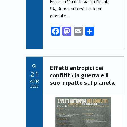
o
o
Fisica, in Via della Vasca Navale
o
n
84, Roma, si terrà il ciclo di
k
giornate…
F
M
E
S
ac
as
m
h
e
to
ai
ar
b
d
l
e
Link identifier archive #link-archive-96925
o
o
Effetti antropici dei
POSTED ON:
21
o
n
conflitti: la guerra e il
APR
suo impatto sul pianeta
k
2026
Link identifier archive #link-archive-thumb-soap-3204