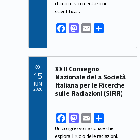
chimici e strumentazione
scientifica…
F
M
E
S
ac
as
m
h
e
to
ai
ar
b
d
l
e
Link identifier archive #link-archive-49247
o
o
XXII Convegno
POSTED ON:
15
o
n
Nazionale della Società
JUN
Italiana per le Ricerche
k
2026
sulle Radiazioni (SIRR)
F
M
E
S
Link identifier share facebook archive #share-link-archive-30086
ac
as
m
h
Un congresso nazionale che
e
to
ai
ar
esplora il ruolo delle radiazioni,