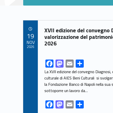
Link identifier archive #link-archive-27202
XVII edizione del convegno 
POSTED ON:
19
valorizzazione del patrimonio
NOV
2026
2026
F
M
E
S
Link identifier share facebook archive #share-link-archive-369
ac
as
m
h
La XVII edizione del convegno Diagnosi, 
e
to
ai
ar
culturale di AIES Beni Culturali si svol
la Fondazione Banco di Napoli nella sua se
b
d
l
e
sottoporre un lavoro da…
o
o
o
n
F
M
E
S
k
ac
as
m
h