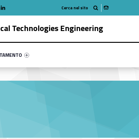
adio
linkedlin
am
outube
ical Technologies Engineering
ry-82049-58
ntifier #link-menu-primary-25652-68
NTAMENTO