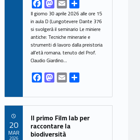
F
M
E
S
Link identifier share facebook archive #share-link-archive-11196
ac
as
m
h
Il giorno 30 aprile 2026 alle ore 15
e
to
ai
ar
in aula D (Lungotevere Dante 376
si svolgerà il seminario Le miniere
b
d
l
e
antiche: Tecniche minerarie e
o
o
strumenti di lavoro dalla preistoria
o
n
all'età romana. tenuto del Prof.
k
Claudio Giardino…
F
M
E
S
ac
as
m
h
e
to
ai
ar
b
d
l
e
Link identifier archive #link-archive-35368
o
o
Il primo Film lab per
POSTED ON:
20
o
n
raccontare la
MAR
biodiversità
k
2026