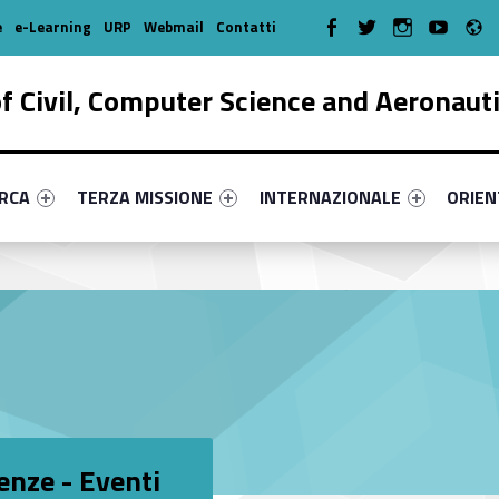
R
WebMan on Facebook
WebMan on Twitter
WebMan on Instagr
WebMan on Y
e
e-Learning
URP
Webmail
Contatti
 Civil, Computer Science and Aeronaut
enu-primary-33836-17
dentifier #link-menu-primary-20935-38
Link identifier #link-menu-primary-76466-51
Link identifier #link-menu-prima
Link ide
ERCA
TERZA MISSIONE
INTERNAZIONALE
ORIE
enze - Eventi