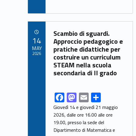
ac
as
m
h
e
to
ai
ar
b
d
l
e
Link identifier archive #link-archive-57402
o
o
Scambio di sguardi.
POSTED ON:
14
o
n
Approccio pedagogico e
MAY
pratiche didattiche per
k
2026
costruire un curriculum
STEAM nella scuola
secondaria di II grado
F
M
E
S
Link identifier share facebook archive #share-link-archive-37374
ac
as
m
h
Giovedì 14 e giovedì 21 maggio
e
to
ai
ar
2026, dalle ore 16.00 alle ore
19.00, presso la sede del
b
d
l
e
Dipartimento di Matematica e