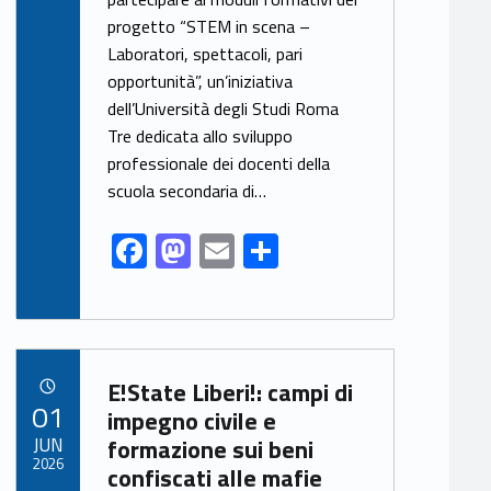
e
to
ai
ar
progetto “STEM in scena –
b
d
l
e
Laboratori, spettacoli, pari
o
o
opportunità”, un’iniziativa
o
n
dell’Università degli Studi Roma
k
Tre dedicata allo sviluppo
professionale dei docenti della
scuola secondaria di…
F
M
E
S
ac
as
m
h
e
to
ai
ar
b
d
l
e
Link identifier archive #link-archive-51302
o
o
E!State Liberi!: campi di
POSTED ON:
01
o
n
impegno civile e
JUN
formazione sui beni
k
2026
confiscati alle mafie