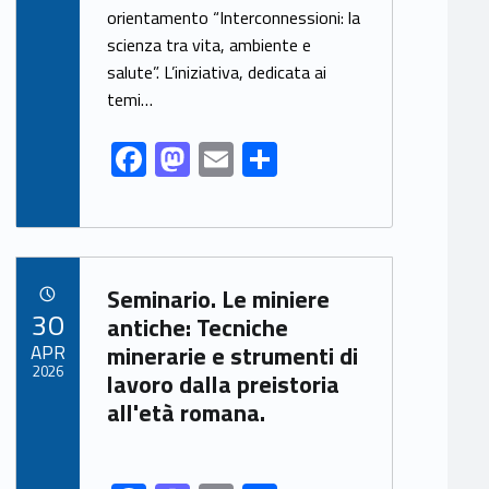
o
n
orientamento “Interconnessioni: la
k
scienza tra vita, ambiente e
salute”. L’iniziativa, dedicata ai
temi…
F
M
E
S
ac
as
m
h
e
to
ai
ar
b
d
l
e
Link identifier archive #link-archive-29678
o
o
Seminario. Le miniere
POSTED ON:
30
o
n
antiche: Tecniche
APR
minerarie e strumenti di
k
2026
lavoro dalla preistoria
all'età romana.