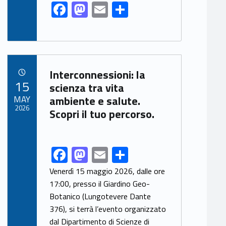
F
M
E
S
ac
as
m
h
e
to
ai
ar
b
d
l
e
Link identifier archive #link-archive-5568
o
o
Interconnessioni: la
POSTED ON:
15
o
n
scienza tra vita
MAY
ambiente e salute.
k
2026
Scopri il tuo percorso.
F
M
E
S
Link identifier share facebook archive #share-link-archive-10160
ac
as
m
h
Venerdì 15 maggio 2026, dalle ore
e
to
ai
ar
17:00, presso il Giardino Geo-
Botanico (Lungotevere Dante
b
d
l
e
376), si terrà l’evento organizzato
o
o
dal Dipartimento di Scienze di