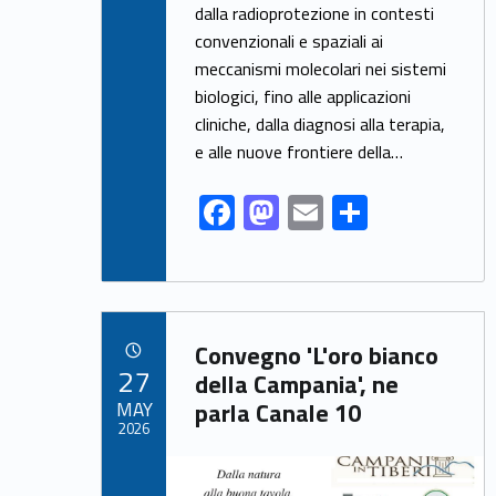
dalla radioprotezione in contesti
b
d
l
e
convenzionali e spaziali ai
o
o
meccanismi molecolari nei sistemi
o
n
biologici, fino alle applicazioni
k
cliniche, dalla diagnosi alla terapia,
e alle nuove frontiere della…
F
M
E
S
ac
as
m
h
e
to
ai
ar
b
d
l
e
Link identifier archive #link-archive-79470
o
o
Convegno 'L'oro bianco
POSTED ON:
27
o
n
della Campania', ne
MAY
parla Canale 10
k
2026
Link identifier archive #link-archive-thumb-soap-35995