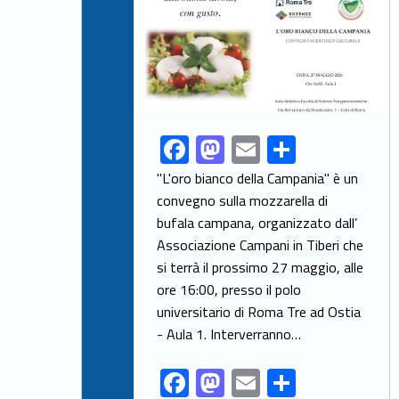
F
M
E
S
Link identifier share facebook archive #share-link-archive-50330
ac
as
m
h
"L'oro bianco della Campania" è un
e
to
ai
ar
convegno sulla mozzarella di
bufala campana, organizzato dall’
b
d
l
e
Associazione Campani in Tiberi che
o
o
si terrà il prossimo 27 maggio, alle
o
n
ore 16:00, presso il polo
k
universitario di Roma Tre ad Ostia
- Aula 1. Interverranno…
F
M
E
S