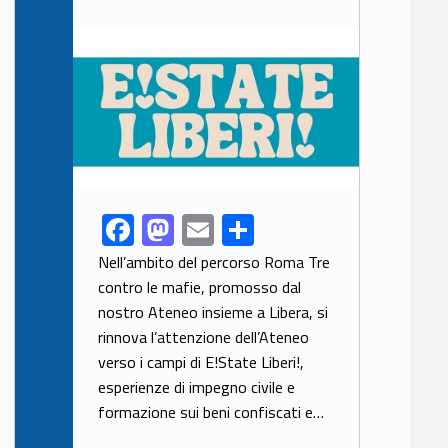
Link identifier archive #link-archive-thumb-soap-70202
F
M
E
S
Link identifier share facebook archive #share-link-archive-8327
ac
as
m
h
Nell’ambito del percorso Roma Tre
e
to
ai
ar
contro le mafie, promosso dal
nostro Ateneo insieme a Libera, si
b
d
l
e
rinnova l’attenzione dell’Ateneo
o
o
verso i campi di E!State Liberi!,
o
n
esperienze di impegno civile e
k
formazione sui beni confiscati e…