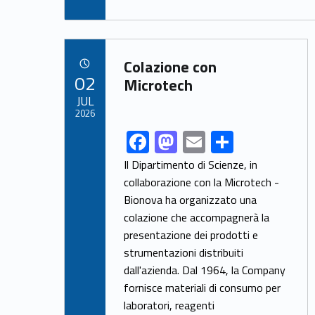
e
to
ai
ar
b
d
l
e
Link identifier archive #link-archive-32630
o
o
Colazione con
POSTED ON:
02
o
n
Microtech
JUL
k
2026
F
M
E
S
Link identifier share facebook archive #share-link-archive-11282
ac
as
m
h
Il Dipartimento di Scienze, in
e
to
ai
ar
collaborazione con la Microtech -
Bionova ha organizzato una
b
d
l
e
colazione che accompagnerà la
o
o
presentazione dei prodotti e
o
n
strumentazioni distribuiti
k
dall'azienda. Dal 1964, la Company
fornisce materiali di consumo per
laboratori, reagenti