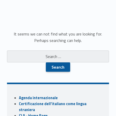
N
It seems we can not find what you are looking for.
Perhaps searching can help.
o
Search for:
t
h
i
n
Sidebar
g
Agenda internazionale
Certificazione dell'italiano come lingua
F
straniera
CLA - Home Page