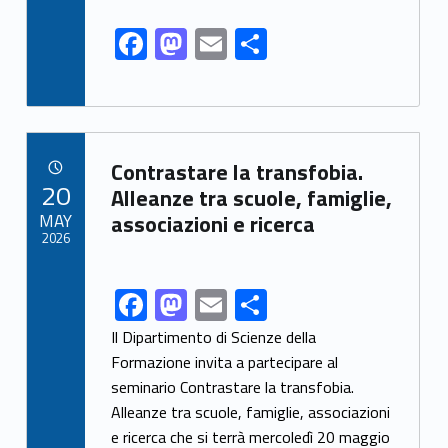
k
F
M
E
S
ac
as
m
h
e
to
ai
ar
b
d
l
e
Link identifier archive #link-archive-57337
o
o
Contrastare la transfobia.
POSTED ON:
20
o
n
Alleanze tra scuole, famiglie,
MAY
associazioni e ricerca
k
2026
F
M
E
S
Link identifier share facebook archive #share-link-archive-25112
ac
as
m
h
Il Dipartimento di Scienze della
e
to
ai
ar
Formazione invita a partecipare al
seminario Contrastare la transfobia.
b
d
l
e
Alleanze tra scuole, famiglie, associazioni
o
o
e ricerca che si terrà mercoledì 20 maggio