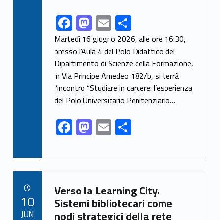
F
M
E
S
Link identifier share facebook archive #share-link-archive-77449
ac
as
m
h
Martedì 16 giugno 2026, alle ore 16:30,
e
to
ai
ar
presso l’Aula 4 del Polo Didattico del
Dipartimento di Scienze della Formazione,
b
d
l
e
in Via Principe Amedeo 182/b, si terrà
o
o
l’incontro “Studiare in carcere: l’esperienza
o
n
del Polo Universitario Penitenziario…
k
F
M
E
S
ac
as
m
h
e
to
ai
ar
b
d
l
e
Link identifier archive #link-archive-36910
o
o
Verso la Learning City.
POSTED ON:
10
o
n
Sistemi bibliotecari come
JUN
nodi strategici della rete