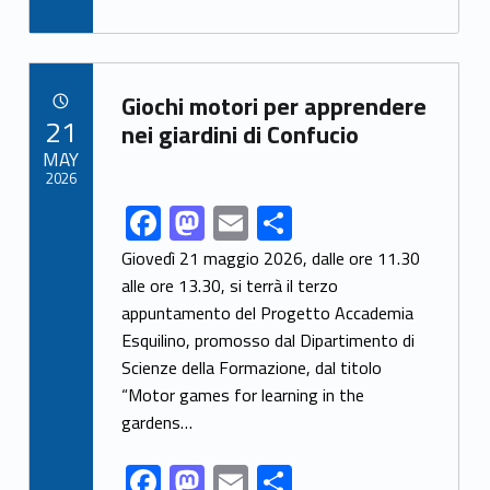
ac
as
m
h
e
to
ai
ar
b
d
l
e
Link identifier archive #link-archive-50438
o
o
Giochi motori per apprendere
POSTED ON:
21
o
n
nei giardini di Confucio
MAY
k
2026
F
M
E
S
Link identifier share facebook archive #share-link-archive-49532
ac
as
m
h
Giovedì 21 maggio 2026, dalle ore 11.30
e
to
ai
ar
alle ore 13.30, si terrà il terzo
appuntamento del Progetto Accademia
b
d
l
e
Esquilino, promosso dal Dipartimento di
o
o
Scienze della Formazione, dal titolo
o
n
“Motor games for learning in the
k
gardens…
F
M
E
S