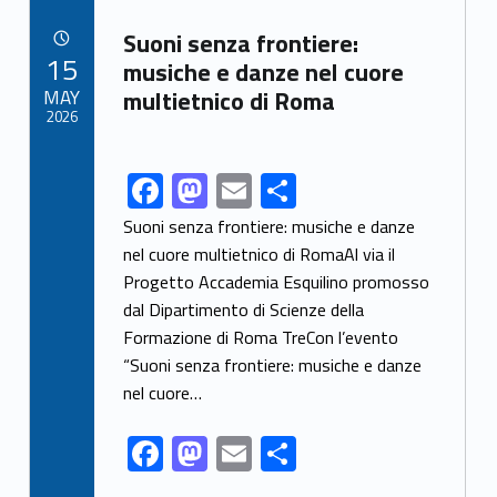
b
d
l
e
Link identifier archive #link-archive-17839
o
o
Suoni senza frontiere:
POSTED ON:
15
o
n
musiche e danze nel cuore
MAY
multietnico di Roma
k
2026
F
M
E
S
Link identifier share facebook archive #share-link-archive-3906
ac
as
m
h
Suoni senza frontiere: musiche e danze
e
to
ai
ar
nel cuore multietnico di RomaAl via il
Progetto Accademia Esquilino promosso
b
d
l
e
dal Dipartimento di Scienze della
o
o
Formazione di Roma TreCon l’evento
o
n
“Suoni senza frontiere: musiche e danze
k
nel cuore…
F
M
E
S
ac
as
m
h