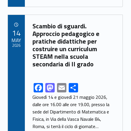
e
to
ai
ar
b
d
l
e
Link identifier archive #link-archive-4096
o
o
Scambio di sguardi.
POSTED ON:
14
o
n
Approccio pedagogico e
MAY
pratiche didattiche per
k
2026
costruire un curriculum
STEAM nella scuola
secondaria di II grado
F
M
E
S
Link identifier share facebook archive #share-link-archive-81365
ac
as
m
h
Giovedì 14 e giovedì 21 maggio 2026,
e
to
ai
ar
dalle ore 16.00 alle ore 19.00, presso la
sede del Dipartimento di Matematica e
b
d
l
e
Fisica, in Via della Vasca Navale 84,
o
o
Roma, si terrà il ciclo di giornate…