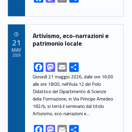
ac
as
m
h
e
to
ai
ar
b
d
l
e
Link identifier archive #link-archive-51500
o
o
Artivismo, eco-narrazioni e
POSTED ON:
21
o
n
patrimonio locale
MAY
k
2026
F
M
E
S
Link identifier share facebook archive #share-link-archive-59448
ac
as
m
h
Giovedì 21 maggio 2026, dalle ore 16:00
e
to
ai
ar
alle ore 18:00, nell’Aula 12 del Polo
Didattico del Dipartimento di Scienze
b
d
l
e
della Formazione, in Via Principe Amedeo
o
o
182/b, si terrà il seminario dal titolo
o
n
Artivismo, eco-narrazioni e…
k
F
M
E
S