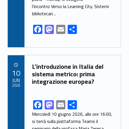
o
n
l'incontro Verso la Learning City. Sistemi
k
bibliotecari…
F
M
E
S
ac
as
m
h
e
to
ai
ar
b
d
l
e
Link identifier archive #link-archive-28588
o
o
L’introduzione in Italia del
POSTED ON:
10
o
n
sistema metrico: prima
JUN
integrazione europea?
k
2026
F
M
E
S
Link identifier share facebook archive #share-link-archive-66792
ac
as
m
h
Mercoledì 10 giugno 2026, alle ore 16:00,
e
to
ai
ar
si terrà sulla piattaforma Teams il
seminario della prof.ssa Maria Teresa