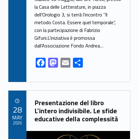
e
to
ai
ar
la Casa delle Letterature, in piazza
dell’Orologio 3, si terrà l’incontro “Il
b
d
l
e
metodo Costa. Essere quel temporale”,
o
o
con la partecipazione di Fabrizio
o
n
Gifuni.L’iniziativa è promossa
k
dall’Associazione Fondo Andrea…
F
M
E
S
ac
as
m
h
e
to
ai
ar
b
d
l
e
Link identifier archive #link-archive-36846
o
o
Presentazione del libro
POSTED ON:
28
o
n
L’intero indivisibile. Le sfide
MAY
educative della complessità
k
2026
Link identifier archive #link-archive-thumb-soap-86347