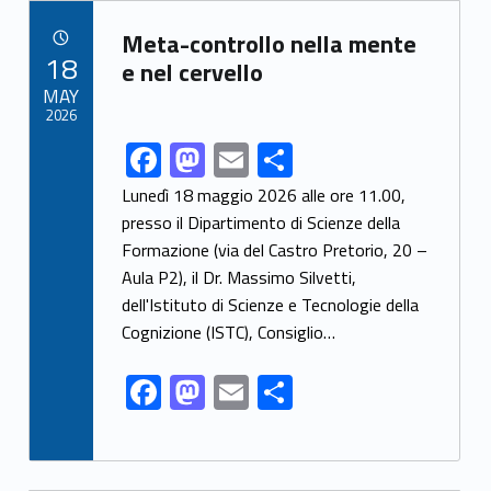
b
d
l
e
Link identifier archive #link-archive-46700
o
o
Meta-controllo nella mente
POSTED ON:
18
o
n
e nel cervello
MAY
k
2026
F
M
E
S
Link identifier share facebook archive #share-link-archive-88115
ac
as
m
h
Lunedì 18 maggio 2026 alle ore 11.00,
e
to
ai
ar
presso il Dipartimento di Scienze della
Formazione (via del Castro Pretorio, 20 –
b
d
l
e
Aula P2), il Dr. Massimo Silvetti,
o
o
dell'Istituto di Scienze e Tecnologie della
o
n
Cognizione (ISTC), Consiglio…
k
F
M
E
S
ac
as
m
h
e
to
ai
ar