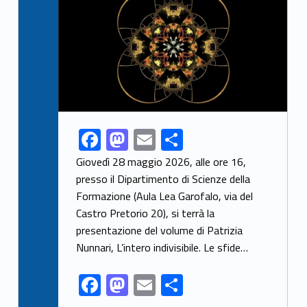
F
M
E
S
Link identifier share facebook archive #share-link-archive-41586
ac
as
m
h
Giovedì 28 maggio 2026, alle ore 16,
e
to
ai
ar
presso il Dipartimento di Scienze della
Formazione (Aula Lea Garofalo, via del
b
d
l
e
Castro Pretorio 20), si terrà la
o
o
presentazione del volume di Patrizia
o
n
Nunnari, L’intero indivisibile. Le sfide…
k
F
M
E
S