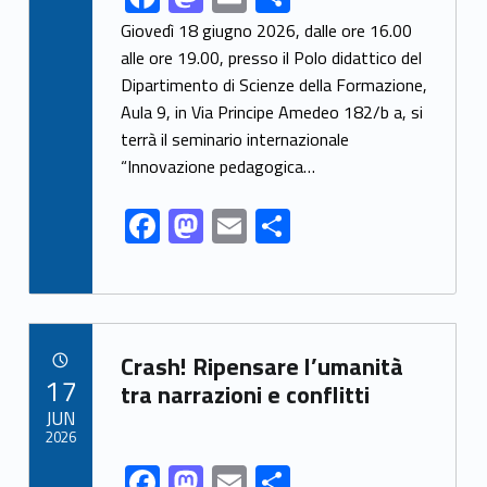
ac
as
m
h
Giovedì 18 giugno 2026, dalle ore 16.00
e
to
ai
ar
alle ore 19.00, presso il Polo didattico del
Dipartimento di Scienze della Formazione,
b
d
l
e
Aula 9, in Via Principe Amedeo 182/b a, si
o
o
terrà il seminario internazionale
o
n
“Innovazione pedagogica…
k
F
M
E
S
ac
as
m
h
e
to
ai
ar
b
d
l
e
Link identifier archive #link-archive-94228
o
o
Crash! Ripensare l’umanità
POSTED ON:
17
o
n
tra narrazioni e conflitti
JUN
k
2026
F
M
E
S
Link identifier share facebook archive #share-link-archive-95984