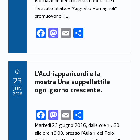
o
n
Formazione dell’Università Roma Tre e
k
l’Istituto Statale “Augusto Romagnoli”
promuovono il…
F
M
E
S
ac
as
m
h
e
to
ai
ar
b
d
l
e
Link identifier archive #link-archive-31644
o
o
L'Acchiapparicordi e la
POSTED ON:
23
o
n
mostra Una suppellettile
JUN
ogni giorno crescente.
k
2026
F
M
E
S
Link identifier share facebook archive #share-link-archive-38198
ac
as
m
h
Martedì 23 giugno 2026, dalle ore 17.30
e
to
ai
ar
alle ore 19.00, presso l’Aula 1 del Polo