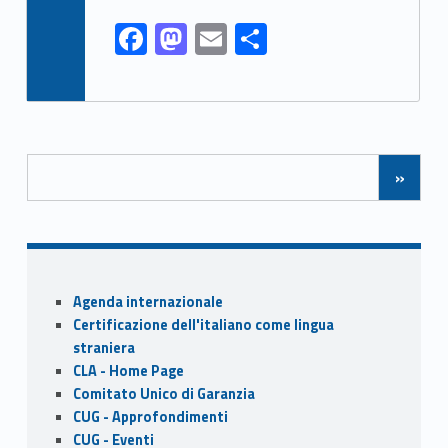
o
n
F
M
E
S
k
ac
as
m
h
e
to
ai
ar
b
d
l
e
Posts Navigation
o
o
»
o
n
k
Sidebar
Agenda internazionale
Certificazione dell'italiano come lingua
straniera
CLA - Home Page
Comitato Unico di Garanzia
CUG - Approfondimenti
CUG - Eventi