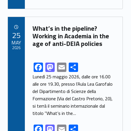
ac
as
m
h
e
to
ai
ar
b
d
l
e
Link identifier archive #link-archive-13596
o
o
What’s in the pipeline?
POSTED ON:
25
o
n
Working in Academia in the
MAY
age of anti-DEIA policies
k
2026
F
M
E
S
Link identifier share facebook archive #share-link-archive-57304
ac
as
m
h
Lunedì 25 maggio 2026, dalle ore 16.00
e
to
ai
ar
alle ore 19.30, presso l'Aula Lea Garofalo
del Dipartimento di Scienze della
b
d
l
e
Formazione (Via del Castro Pretorio, 20),
o
o
si terrà il seminario internazionale dal
o
n
titolo "What’s in the…
k
F
M
E
S