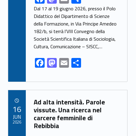
ac
as
m
h
Dal 17 al 19 giugno 2026, presso il Polo
e
to
ai
ar
Didattico del Dipartimento di Scienze
della Formazione, in Via Principe Amedeo
b
d
l
e
182/b, si terrà l’VIII Convegno della
o
o
Società Scientifica Italiana di Sociologia,
o
n
Cultura, Comunicazione – SISCC,…
k
F
M
E
S
ac
as
m
h
e
to
ai
ar
b
d
l
e
Link identifier archive #link-archive-96118
o
o
Ad alta intensità. Parole
POSTED ON:
16
o
n
vissute. Una ricerca nel
JUN
carcere femminile di
k
2026
Rebibbia