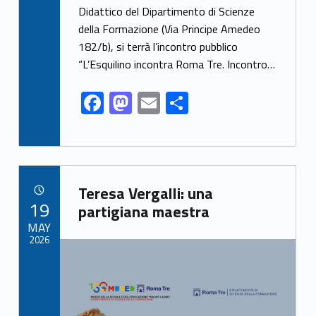
Didattico del Dipartimento di Scienze
b
d
l
e
della Formazione (Via Principe Amedeo
o
o
182/b), si terrà l’incontro pubblico
o
n
“L’Esquilino incontra Roma Tre. Incontro…
k
F
M
E
S
ac
as
m
h
e
to
ai
ar
b
d
l
e
Link identifier archive #link-archive-23915
o
o
Teresa Vergalli: una
POSTED ON:
19
o
n
partigiana maestra
MAY
k
2026
Link identifier archive #link-archive-thumb-soap-5703