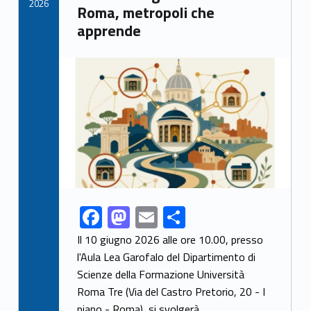
k
2026
Roma, metropoli che
apprende
Link identifier archive #link-archive-thumb-soap-43847
F
M
E
S
Link identifier share facebook archive #share-link-archive-76393
ac
as
m
h
Il 10 giugno 2026 alle ore 10.00, presso
e
to
ai
ar
l'Aula Lea Garofalo del Dipartimento di
Scienze della Formazione Università
b
d
l
e
Roma Tre (Via del Castro Pretorio, 20 - I
o
o
piano - Roma), si svolgerà