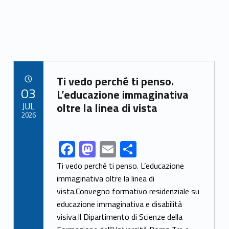
Link identifier archive #link-archive-36328
Ti vedo perché ti penso.
POSTED ON:
03
L’educazione immaginativa
JUL
oltre la linea di vista
2026
F
M
E
S
Link identifier share facebook archive #share-link-archive-32423
ac
as
m
h
Ti vedo perché ti penso. L’educazione
e
to
ai
ar
immaginativa oltre la linea di
vista.Convegno formativo residenziale su
b
d
l
e
educazione immaginativa e disabilità
o
o
visiva.Il Dipartimento di Scienze della