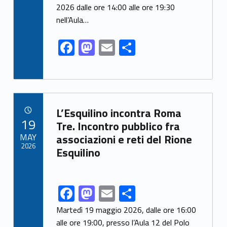
o
n
2026 dalle ore 14:00 alle ore 19:30
k
nell’Aula…
F
M
E
S
ac
as
m
h
e
to
ai
ar
b
d
l
e
Link identifier archive #link-archive-5486
o
o
L’Esquilino incontra Roma
POSTED ON:
19
o
n
Tre. Incontro pubblico fra
MAY
associazioni e reti del Rione
k
2026
Esquilino
F
M
E
S
Link identifier share facebook archive #share-link-archive-34063
ac
as
m
h
Martedì 19 maggio 2026, dalle ore 16:00
e
to
ai
ar
alle ore 19:00, presso l’Aula 12 del Polo