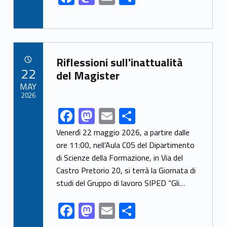
ac
as
m
h
e
to
ai
ar
b
d
l
e
Link identifier archive #link-archive-68166
o
o
Riflessioni sull'inattualità
POSTED ON:
22
o
n
del Magister
MAY
k
2026
F
M
E
S
Link identifier share facebook archive #share-link-archive-53809
ac
as
m
h
Venerdì 22 maggio 2026, a partire dalle
e
to
ai
ar
ore 11:00, nell’Aula C05 del Dipartimento
di Scienze della Formazione, in Via del
b
d
l
e
Castro Pretorio 20, si terrà la Giornata di
o
o
studi del Gruppo di lavoro SIPED “Gli…
o
n
F
M
E
S
k