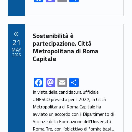
ac
as
m
h
e
to
ai
ar
b
d
l
e
Link identifier archive #link-archive-45299
o
o
Sostenibilità è
POSTED ON:
21
o
n
partecipazione. Città
MAY
Metropolitana di Roma
k
2026
Capitale
F
M
E
S
Link identifier share facebook archive #share-link-archive-76376
ac
as
m
h
In vista della candidatura ufficiale
e
to
ai
ar
UNESCO prevista per il 2027, la Città
Metropolitana di Roma Capitale ha
b
d
l
e
avviato un accordo con il Dipartimento di
o
o
Scienze della Formazione dell’Università
o
n
Roma Tre, con l’obiettivo di fornire basi…