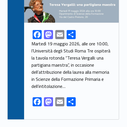
F
M
E
S
Link identifier share facebook archive #share-link-archive-27479
ac
as
m
h
Martedì 19 maggio 2026, alle ore 10:00,
e
to
ai
ar
l’Università degli Studi Roma Tre ospiterà
la tavola rotonda “Teresa Vergalli: una
b
d
l
e
partigiana maestra”, in occasione
o
o
dell’attribuzione della laurea alla memoria
o
n
in Scienze della Formazione Primaria e
k
dell’intitolazione…
F
M
E
S
ac
as
m
h
e
to
ai
ar