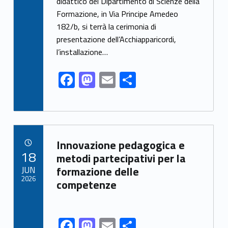
didattico del Dipartimento di Scienze della
b
d
l
e
Formazione, in Via Principe Amedeo
o
o
182/b, si terrà la cerimonia di
o
n
presentazione dell’Acchiapparicordi,
k
l’installazione…
F
M
E
S
ac
as
m
h
e
to
ai
ar
b
d
l
e
Link identifier archive #link-archive-30692
o
o
Innovazione pedagogica e
POSTED ON:
18
o
n
metodi partecipativi per la
JUN
formazione delle
k
2026
competenze
F
M
E
S
Link identifier share facebook archive #share-link-archive-4554