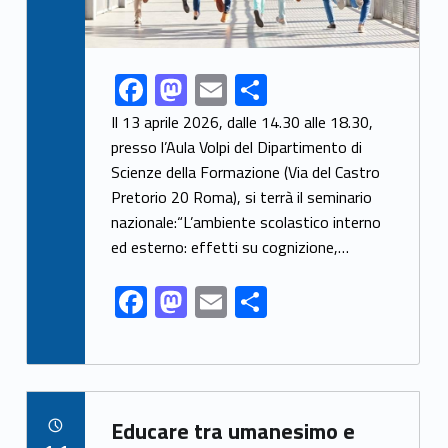
F
M
E
S
Link identifier share facebook archive #share-link-archive-37495
ac
as
m
h
Il 13 aprile 2026, dalle 14.30 alle 18.30,
e
to
ai
ar
presso l’Aula Volpi del Dipartimento di
Scienze della Formazione (Via del Castro
b
d
l
e
Pretorio 20 Roma), si terrà il seminario
o
o
nazionale:“L’ambiente scolastico interno
o
n
ed esterno: effetti su cognizione,…
k
F
M
E
S
ac
as
m
h
e
to
ai
ar
b
d
l
e
Link identifier archive #link-archive-12484
o
o
Educare tra umanesimo e
POSTED ON: