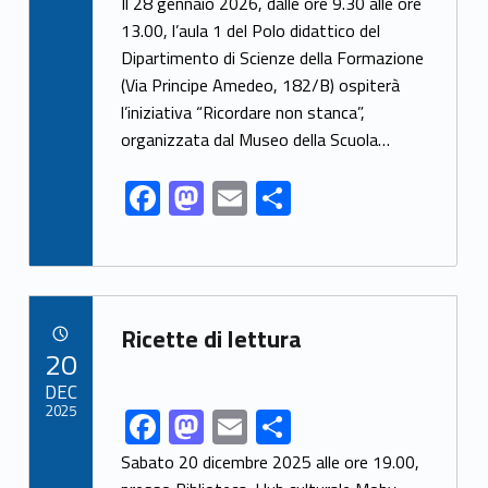
ac
as
m
h
Il 28 gennaio 2026, dalle ore 9.30 alle ore
e
to
ai
ar
13.00, l’aula 1 del Polo didattico del
Dipartimento di Scienze della Formazione
b
d
l
e
(Via Principe Amedeo, 182/B) ospiterà
o
o
l’iniziativa “Ricordare non stanca”,
o
n
organizzata dal Museo della Scuola…
k
F
M
E
S
ac
as
m
h
e
to
ai
ar
b
d
l
e
Link identifier archive #link-archive-80087
o
o
Ricette di lettura
POSTED ON:
20
o
n
DEC
k
2025
F
M
E
S
Link identifier share facebook archive #share-link-archive-91517
ac
as
m
h
Sabato 20 dicembre 2025 alle ore 19.00,