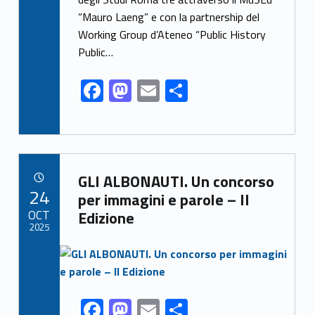
o
o
“Mauro Laeng” e con la partnership del
o
n
Working Group d’Ateneo “Public History
k
Public…
F
M
E
S
ac
as
m
h
e
to
ai
ar
b
d
l
e
Link identifier archive #link-archive-35176
o
o
GLI ALBONAUTI. Un concorso
POSTED ON:
24
o
n
per immagini e parole – II
OCT
Edizione
k
2025
Link identifier archive #link-archive-thumb-soap-56198
F
M
E
S
Link identifier share facebook archive #share-link-archive-60283