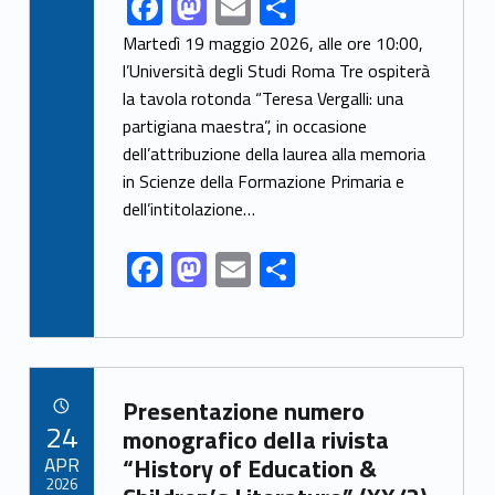
F
M
E
S
ac
as
m
h
Martedì 19 maggio 2026, alle ore 10:00,
e
to
ai
ar
l’Università degli Studi Roma Tre ospiterà
la tavola rotonda “Teresa Vergalli: una
b
d
l
e
partigiana maestra”, in occasione
o
o
dell’attribuzione della laurea alla memoria
o
n
in Scienze della Formazione Primaria e
k
dell’intitolazione…
F
M
E
S
ac
as
m
h
e
to
ai
ar
b
d
l
e
Link identifier archive #link-archive-6477
o
o
Presentazione numero
POSTED ON:
24
o
n
monografico della rivista
APR
“History of Education &
k
2026