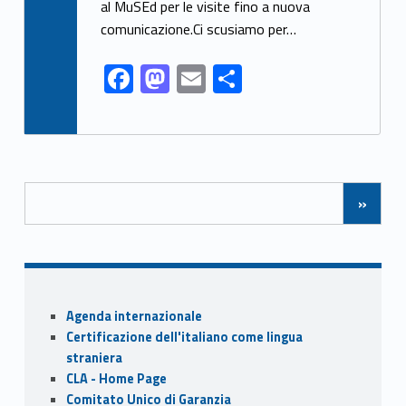
o
o
al MuSEd per le visite fino a nuova
o
n
comunicazione.Ci scusiamo per…
k
F
M
E
S
ac
as
m
h
e
to
ai
ar
b
d
l
e
Posts Navigation
o
o
»
o
n
k
Sidebar
Agenda internazionale
Certificazione dell'italiano come lingua
straniera
CLA - Home Page
Comitato Unico di Garanzia