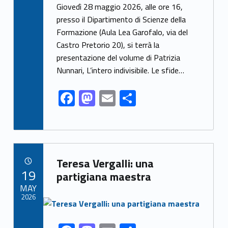
ac
as
m
h
Giovedì 28 maggio 2026, alle ore 16,
e
to
ai
ar
presso il Dipartimento di Scienze della
Formazione (Aula Lea Garofalo, via del
b
d
l
e
Castro Pretorio 20), si terrà la
o
o
presentazione del volume di Patrizia
o
n
Nunnari, L’intero indivisibile. Le sfide…
k
F
M
E
S
ac
as
m
h
e
to
ai
ar
b
d
l
e
Link identifier archive #link-archive-47777
o
o
Teresa Vergalli: una
POSTED ON:
19
o
n
partigiana maestra
MAY
k
2026
Link identifier archive #link-archive-thumb-soap-57101
Link identifier share facebook archive #share-link-archive-23291