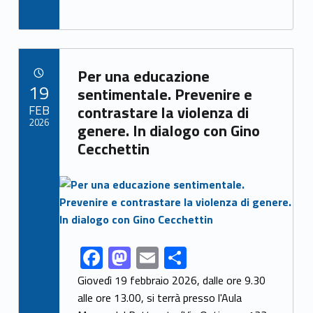
ac
as
m
h
e
to
ai
ar
b
d
l
e
Link identifier archive #link-archive-10743
o
o
Per una educazione
POSTED ON:
19
o
n
sentimentale. Prevenire e
FEB
contrastare la violenza di
k
2026
genere. In dialogo con Gino
Cecchettin
Link identifier archive #link-archive-thumb-soap-91441
F
M
E
S
Link identifier share facebook archive #share-link-archive-47002
ac
as
m
h
Giovedì 19 febbraio 2026, dalle ore 9.30
e
to
ai
ar
alle ore 13.00, si terrà presso l'Aula