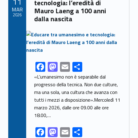
11
o
n
tecnologia: l’eredità di
MAR
Mauro Laeng a 100 anni
k
2026
dalla nascita
Link identifier archive #link-archive-thumb-soap-6427
F
M
E
S
Link identifier share facebook archive #share-link-archive-58461
ac
as
m
h
«L’umanesimo non è separabile dal
e
to
ai
ar
progresso della tecnica. Non due culture,
ma una sola, una cultura che avanza con
b
d
l
e
tutti i mezzi a disposizione».Mercoledì 11
o
o
marzo 2026, dalle ore 09.00 alle ore
o
n
18.00,…
k
F
M
E
S