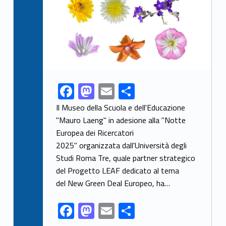
F
M
E
S
Link identifier share facebook archive #share-link-archive-85848
ac
as
m
h
Il Museo della Scuola e dell'Educazione
e
to
ai
ar
"Mauro Laeng" in adesione alla "Notte
Europea dei Ricercatori
b
d
l
e
2025" organizzata dall'Università degli
o
o
Studi Roma Tre, quale partner strategico
o
n
del Progetto LEAF dedicato al tema
k
del New Green Deal Europeo, ha…
F
M
E
S