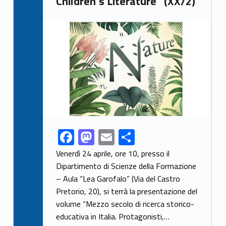
Children’s Literature” (XX/2)
Link identifier archive #link-archive-thumb-soap-52808
F
M
E
S
Link identifier share facebook archive #share-link-archive-6920
ac
as
m
h
Venerdì 24 aprile, ore 10, presso il
e
to
ai
ar
Dipartimento di Scienze della Formazione
– Aula “Lea Garofalo” (Via del Castro
b
d
l
e
Pretorio, 20), si terrà la presentazione del
o
o
volume “Mezzo secolo di ricerca storico-
o
n
educativa in Italia. Protagonisti,…