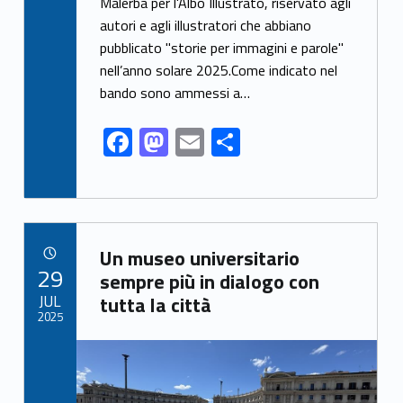
e
to
ai
ar
Malerba per l'Albo Illustrato, riservato agli
autori e agli illustratori che abbiano
b
d
l
e
pubblicato "storie per immagini e parole"
o
o
nell’anno solare 2025.Come indicato nel
o
n
bando sono ammessi a…
k
F
M
E
S
ac
as
m
h
e
to
ai
ar
b
d
l
e
Link identifier archive #link-archive-84931
o
o
Un museo universitario
POSTED ON:
29
o
n
sempre più in dialogo con
JUL
tutta la città
k
2025
Link identifier archive #link-archive-thumb-soap-60238