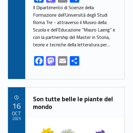
ac
as
m
h
Il Dipartimento di Scienze della
e
to
ai
ar
Formazione dell’Università degli Studi
Roma Tre - attraverso il Museo della
b
d
l
e
Scuola e dell’Educazione “Mauro Laeng” e
o
o
con la partnership del Master in Storia,
o
n
teorie e tecniche della letteratura per…
k
F
M
E
S
ac
as
m
h
e
to
ai
ar
b
d
l
e
Link identifier archive #link-archive-47234
o
o
Son tutte belle le piante del
POSTED ON:
16
o
n
mondo
OCT
k
2025
Link identifier archive #link-archive-thumb-soap-89469