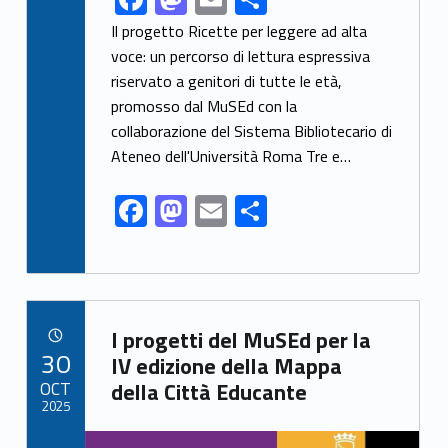
ac
as
m
h
Il progetto Ricette per leggere ad alta
e
to
ai
ar
voce: un percorso di lettura espressiva
riservato a genitori di tutte le età,
b
d
l
e
promosso dal MuSEd con la
o
o
collaborazione del Sistema Bibliotecario di
o
n
Ateneo dell'Università Roma Tre e…
k
F
M
E
S
ac
as
m
h
e
to
ai
ar
b
d
l
e
Link identifier archive #link-archive-91089
o
o
I progetti del MuSEd per la
POSTED ON:
30
o
n
IV edizione della Mappa
OCT
della Città Educante
k
2025
Link identifier archive #link-archive-thumb-soap-38176