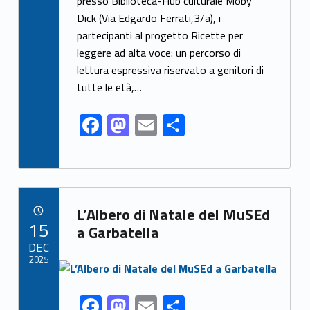
e
to
ai
ar
presso Biblioteca-Hub culturale Moby
Dick (Via Edgardo Ferrati,3/a), i
b
d
l
e
partecipanti al progetto Ricette per
o
o
leggere ad alta voce: un percorso di
o
n
lettura espressiva riservato a genitori di
k
tutte le età,…
F
M
E
S
ac
as
m
h
e
to
ai
ar
b
d
l
e
Link identifier archive #link-archive-19991
o
o
L’Albero di Natale del MuSEd
POSTED ON:
15
o
n
a Garbatella
DEC
k
2025
Link identifier archive #link-archive-thumb-soap-38311
F
M
E
S
Link identifier share facebook archive #share-link-archive-73073