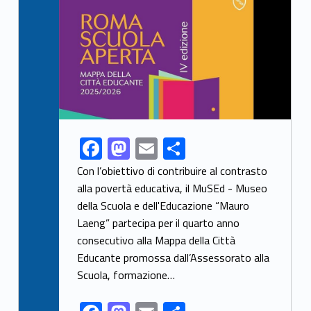
F
M
E
S
Link identifier share facebook archive #share-link-archive-98003
ac
as
m
h
Con l’obiettivo di contribuire al contrasto
e
to
ai
ar
alla povertà educativa, il MuSEd - Museo
della Scuola e dell'Educazione “Mauro
b
d
l
e
Laeng” partecipa per il quarto anno
o
o
consecutivo alla Mappa della Città
o
n
Educante promossa dall’Assessorato alla
k
Scuola, formazione…