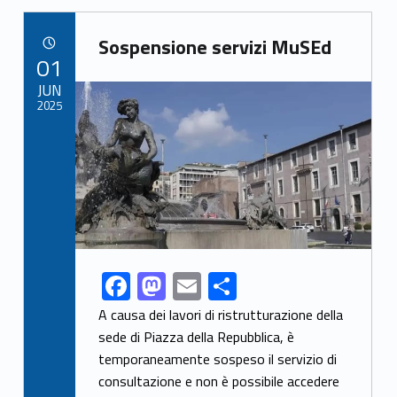
b
d
l
e
Link identifier archive #link-archive-20753
o
o
Sospensione servizi MuSEd
POSTED ON:
01
o
n
Link identifier archive #link-archive-thumb-soap-57583
JUN
k
2025
F
M
E
S
Link identifier share facebook archive #share-link-archive-98084
ac
as
m
h
A causa dei lavori di ristrutturazione della
e
to
ai
ar
sede di Piazza della Repubblica, è
temporaneamente sospeso il servizio di
b
d
l
e
consultazione e non è possibile accedere