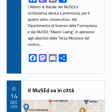
ac
as
m
h
L’Albero di Natale del MuSEd è
e
to
ai
ar
un’iniziativa ideata e promossa, per il
quarto anno consecutivo, dal
b
d
l
e
Dipartimento di Scienze della Formazione
o
o
e dal MuSEd “Mauro Laeng”, in adesione
o
n
agli obiettivi della Terza Missione del
k
nostro…
F
M
E
S
ac
as
m
h
e
to
ai
ar
b
d
l
e
Link identifier archive #link-archive-79128
o
o
Il MuSEd va in città
POSTED ON:
14
o
n
Link identifier archive #link-archive-thumb-soap-67830
DEC
k
2025