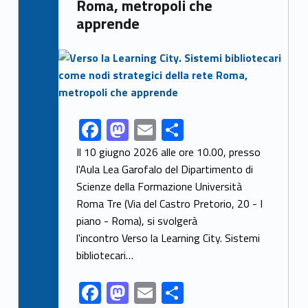
Roma, metropoli che
apprende
Link identifier archive #link-archive-thumb-soap-38603
F
M
E
S
Link identifier share facebook archive #share-link-archive-57962
ac
as
m
h
Il 10 giugno 2026 alle ore 10.00, presso
e
to
ai
ar
l'Aula Lea Garofalo del Dipartimento di
Scienze della Formazione Università
b
d
l
e
Roma Tre (Via del Castro Pretorio, 20 - I
o
o
piano - Roma), si svolgerà
o
n
l'incontro Verso la Learning City. Sistemi
k
bibliotecari…
F
M
E
S