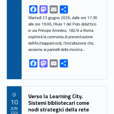
F
M
E
S
Link identifier share facebook archive #share-link-archive-29837
ac
as
m
h
Martedì 23 giugno 2026, dalle ore 17.30
e
to
ai
ar
alle ore 19.00, l’Aula 1 del Polo didattico
in via Principe Amedeo, 182/b a Roma
b
d
l
e
ospiterà la cerimonia di presentazione
o
o
dell’Acchiapparicordi, l’installazione che,
o
n
assieme ai pannelli della mostra…
k
F
M
E
S
ac
as
m
h
e
to
ai
ar
b
d
l
e
Link identifier archive #link-archive-31889
o
o
Verso la Learning City.
POSTED ON:
10
o
n
Sistemi bibliotecari come
JUN
nodi strategici della rete
k
2026