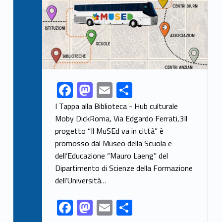
F
M
E
S
Link identifier share facebook archive #share-link-archive-76526
ac
as
m
h
I Tappa alla Biblioteca - Hub culturale
e
to
ai
ar
Moby DickRoma, Via Edgardo Ferrati,3Il
progetto “Il MuSEd va in città” è
b
d
l
e
promosso dal Museo della Scuola e
o
o
dell’Educazione “Mauro Laeng” del
o
n
Dipartimento di Scienze della Formazione
k
dell’Università…
F
M
E
S