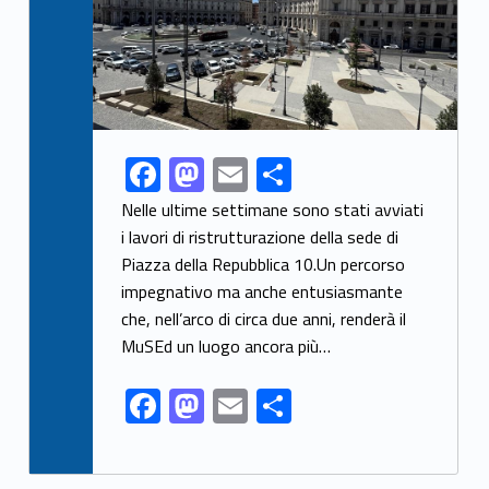
F
M
E
S
Link identifier share facebook archive #share-link-archive-65347
ac
as
m
h
Nelle ultime settimane sono stati avviati
e
to
ai
ar
i lavori di ristrutturazione della sede di
Piazza della Repubblica 10.Un percorso
b
d
l
e
impegnativo ma anche entusiasmante
o
o
che, nell’arco di circa due anni, renderà il
o
n
MuSEd un luogo ancora più…
k
F
M
E
S
ac
as
m
h
e
to
ai
ar