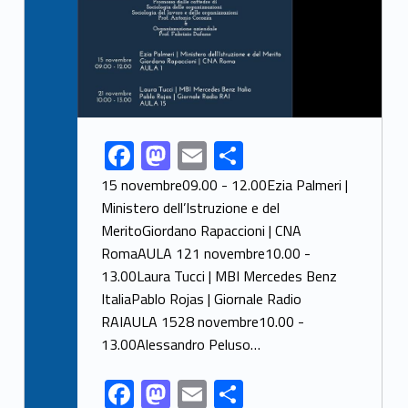
F
M
E
S
Link identifier share facebook archive #share-link-archive-45244
ac
as
m
h
15 novembre09.00 - 12.00Ezia Palmeri |
e
to
ai
ar
Ministero dell’Istruzione e del
MeritoGiordano Rapaccioni | CNA
b
d
l
e
RomaAULA 121 novembre10.00 -
o
o
13.00Laura Tucci | MBI Mercedes Benz
o
n
ItaliaPablo Rojas | Giornale Radio
k
RAIAULA 1528 novembre10.00 -
13.00Alessandro Peluso…
F
M
E
S