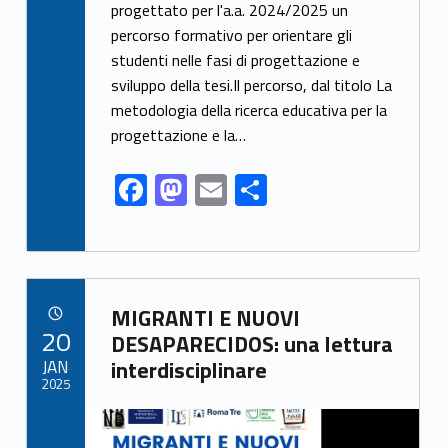
e
to
ai
ar
progettato per l'a.a. 2024/2025 un
percorso formativo per orientare gli
b
d
l
e
studenti nelle fasi di progettazione e
o
o
sviluppo della tesi.Il percorso, dal titolo La
o
n
metodologia della ricerca educativa per la
k
progettazione e la…
F
M
E
S
ac
as
m
h
e
to
ai
ar
b
d
l
e
Link identifier archive #link-archive-82403
o
o
MIGRANTI E NUOVI
POSTED ON:
20
o
n
DESAPARECIDOS: una lettura
JAN
interdisciplinare
k
2025
Link identifier archive #link-archive-thumb-soap-4925