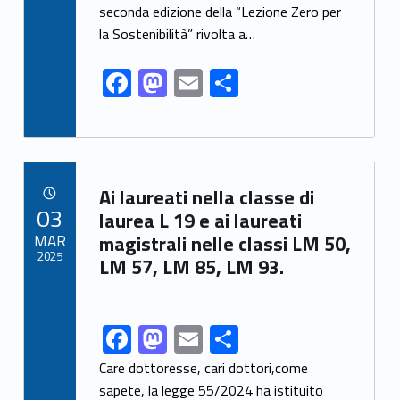
o
o
seconda edizione della “Lezione Zero per
o
n
la Sostenibilità” rivolta a…
k
F
M
E
S
ac
as
m
h
e
to
ai
ar
b
d
l
e
Link identifier archive #link-archive-75382
o
o
Ai laureati nella classe di
POSTED ON:
03
o
n
laurea L 19 e ai laureati
MAR
magistrali nelle classi LM 50,
k
2025
LM 57, LM 85, LM 93.
F
M
E
S
Link identifier share facebook archive #share-link-archive-34577
ac
as
m
h
Care dottoresse, cari dottori,come
e
to
ai
ar
sapete, la legge 55/2024 ha istituito