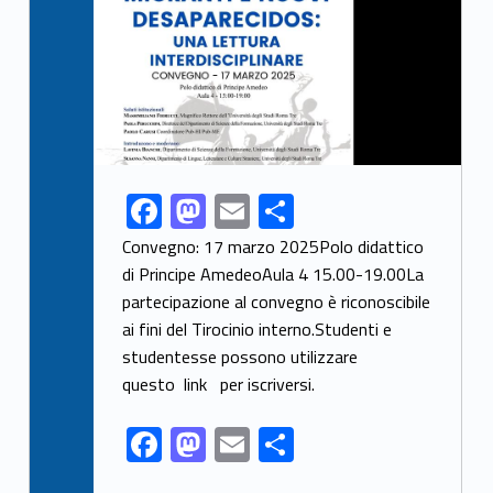
F
M
E
S
Link identifier share facebook archive #share-link-archive-635
ac
as
m
h
Convegno: 17 marzo 2025Polo didattico
e
to
ai
ar
di Principe AmedeoAula 4 15.00-19.00La
partecipazione al convegno è riconoscibile
b
d
l
e
ai fini del Tirocinio interno.Studenti e
o
o
studentesse possono utilizzare
o
n
questo link per iscriversi.
k
F
M
E
S
ac
as
m
h