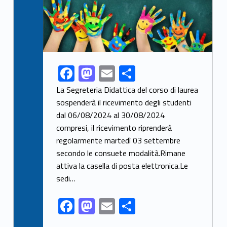
F
M
E
S
Link identifier share facebook archive #share-link-archive-19336
ac
as
m
h
La Segreteria Didattica del corso di laurea
e
to
ai
ar
sospenderà il ricevimento degli studenti
dal 06/08/2024 al 30/08/2024
b
d
l
e
compresi, il ricevimento riprenderà
o
o
regolarmente martedì 03 settembre
o
n
secondo le consuete modalità.Rimane
k
attiva la casella di posta elettronica.Le
sedi…
F
M
E
S
ac
as
m
h