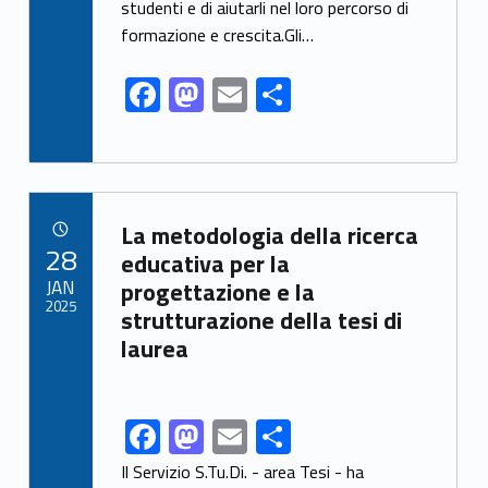
o
o
studenti e di aiutarli nel loro percorso di
o
n
formazione e crescita.Gli…
k
F
M
E
S
ac
as
m
h
e
to
ai
ar
b
d
l
e
Link identifier archive #link-archive-26667
o
o
La metodologia della ricerca
POSTED ON:
28
o
n
educativa per la
JAN
progettazione e la
k
2025
strutturazione della tesi di
laurea
F
M
E
S
Link identifier share facebook archive #share-link-archive-33276
ac
as
m
h
Il Servizio S.Tu.Di. - area Tesi - ha