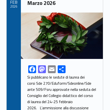
FEB
Marzo 2026
k
2026
Link identifier archive #link-archive-thumb-soap-16656
F
M
E
S
Link identifier share facebook archive #share-link-archive-23585
ac
as
m
h
Si pubblicano le sedute di laurea dei
e
to
ai
ar
corsi Sde 270/Eduform/Sdeonline/Sde
ante 509/Fsru approvate nella seduta del
b
d
l
e
Consiglio del Collegio didattico del corso
o
o
di laurea del 24-25 febbraio
o
n
2026. L’ammissione alla discussione