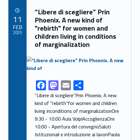
b
d
l
e
Link identifier archive #link-archive-24341
o
o
“Libere di scegliere” Prin
POSTED ON:
11
o
n
Phoenix. A new kind of
FEB
"rebirth" for women and
k
2025
children living in conditions
of marginalization
Link identifier archive #link-archive-thumb-soap-1853
F
M
E
S
Link identifier share facebook archive #share-link-archive-47994
ac
as
m
h
“Libere di scegliere”Prin Phoenix. A new
e
to
ai
ar
kind of "rebirth"for women and children
living inconditions of marginalizationOre
b
d
l
e
9:30 - 10:00 Aula VolpiAccoglienzaOre
o
o
10:00 - Apertura del convegnoSaluti
o
n
Istituzionali e introduzione ai lavoriPaola