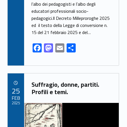
l’albo dei pedagogisti e l’albo degli
b
d
l
e
educatori professionali socio-
o
o
pedagogici.Il Decreto Milleproroghe 2025
o
n
ed il testo della Legge di conversione n.
k
15 del 21 febbraio 2025 e del…
F
M
E
S
ac
as
m
h
e
to
ai
ar
b
d
l
e
Link identifier archive #link-archive-7290
o
o
Suffragio, donne, partiti.
POSTED ON:
25
o
n
Profili e temi.
FEB
k
2025
Link identifier archive #link-archive-thumb-soap-1483