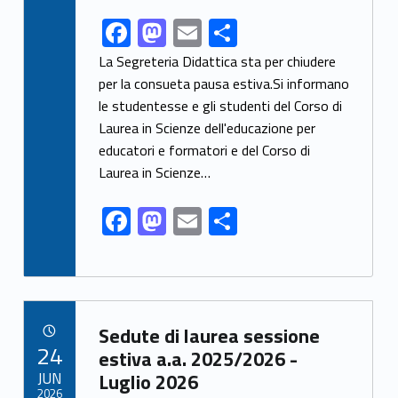
F
M
E
S
Link identifier share facebook archive #share-link-archive-2506
ac
as
m
h
La Segreteria Didattica sta per chiudere
e
to
ai
ar
per la consueta pausa estiva.Si informano
le studentesse e gli studenti del Corso di
b
d
l
e
Laurea in Scienze dell'educazione per
o
o
educatori e formatori e del Corso di
o
n
Laurea in Scienze…
k
F
M
E
S
ac
as
m
h
e
to
ai
ar
b
d
l
e
Link identifier archive #link-archive-87138
o
o
Sedute di laurea sessione
POSTED ON:
24
o
n
estiva a.a. 2025/2026 -
JUN
Luglio 2026
k
2026