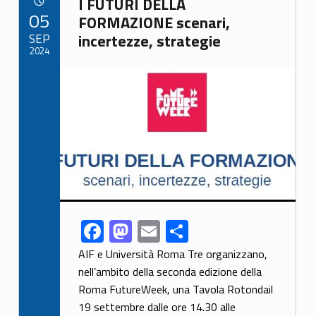
o
o
I FUTURI DELLA
POSTED ON:
05
o
n
FORMAZIONE scenari,
SEP
incertezze, strategie
k
2024
Link identifier archive #link-archive-thumb-soap-1417
F
M
E
S
Link identifier share facebook archive #share-link-archive-57448
ac
as
m
h
AIF e Università Roma Tre organizzano,
e
to
ai
ar
nell’ambito della seconda edizione della
Roma FutureWeek, una Tavola Rotondail
b
d
l
e
19 settembre dalle ore 14.30 alle