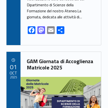
o
o
Dipartimento di Scienze della
o
n
Formazione del nostro Ateneo.La
k
giornata, dedicata alle attività di…
F
M
E
S
ac
as
m
h
e
to
ai
ar
b
d
l
e
Link identifier archive #link-archive-33932
o
o
GAM Giornata di Accoglienza
POSTED ON:
01
o
n
Matricole 2025
OCT
k
2025
Link identifier archive #link-archive-thumb-soap-74675