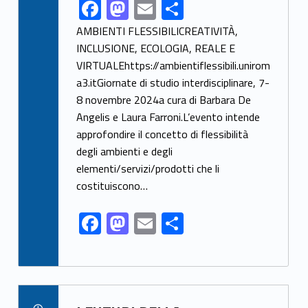
F
M
E
S
Link identifier share facebook archive #share-link-archive-17593
ac
as
m
h
AMBIENTI FLESSIBILICREATIVITÀ,
e
to
ai
ar
INCLUSIONE, ECOLOGIA, REALE E
VIRTUALEhttps://ambientiflessibili.unirom
b
d
l
e
a3.itGiornate di studio interdisciplinare, 7-
o
o
8 novembre 2024a cura di Barbara De
o
n
Angelis e Laura Farroni.L’evento intende
k
approfondire il concetto di flessibilità
degli ambienti e degli
elementi/servizi/prodotti che li
costituiscono…
F
M
E
S
ac
as
m
h
e
to
ai
ar
b
d
l
e
Link identifier archive #link-archive-97920