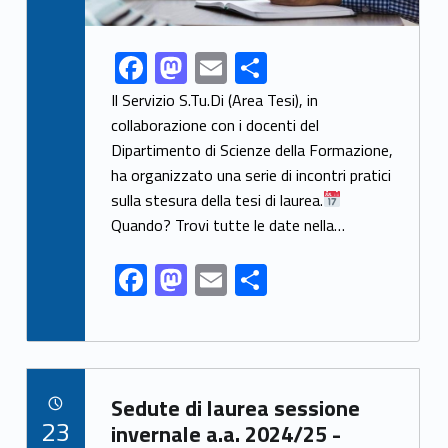
F
M
E
S
Link identifier share facebook archive #share-link-archive-46448
ac
as
m
h
Il Servizio S.Tu.Di (Area Tesi), in
e
to
ai
ar
collaborazione con i docenti del
Dipartimento di Scienze della Formazione,
b
d
l
e
ha organizzato una serie di incontri pratici
o
o
sulla stesura della tesi di laurea.
o
n
Quando? Trovi tutte le date nella…
k
F
M
E
S
ac
as
m
h
e
to
ai
ar
b
d
l
e
Link identifier archive #link-archive-80532
o
o
Sedute di laurea sessione
POSTED ON:
23
o
n
invernale a.a. 2024/25 -