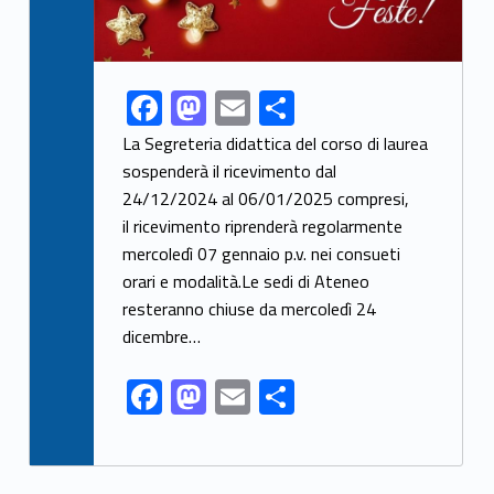
F
M
E
S
Link identifier share facebook archive #share-link-archive-19237
ac
as
m
h
La Segreteria didattica del corso di laurea
e
to
ai
ar
sospenderà il ricevimento dal
24/12/2024 al 06/01/2025 compresi,
b
d
l
e
il ricevimento riprenderà regolarmente
o
o
mercoledì 07 gennaio p.v. nei consueti
o
n
orari e modalità.Le sedi di Ateneo
k
resteranno chiuse da mercoledì 24
dicembre…
F
M
E
S
ac
as
m
h
e
to
ai
ar