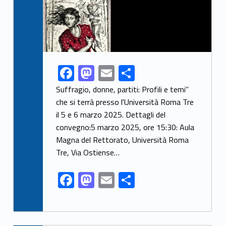
F
M
E
S
Link identifier share facebook archive #share-link-archive-31704
ac
as
m
h
Suffragio, donne, partiti: Profili e temi"
e
to
ai
ar
che si terrà presso l'Università Roma Tre
il 5 e 6 marzo 2025. ​Dettagli del
b
d
l
e
convegno:5 marzo 2025, ore 15:30: Aula
o
o
Magna del Rettorato, Università Roma
o
n
Tre, Via Ostiense…
k
F
M
E
S
ac
as
m
h
e
to
ai
ar