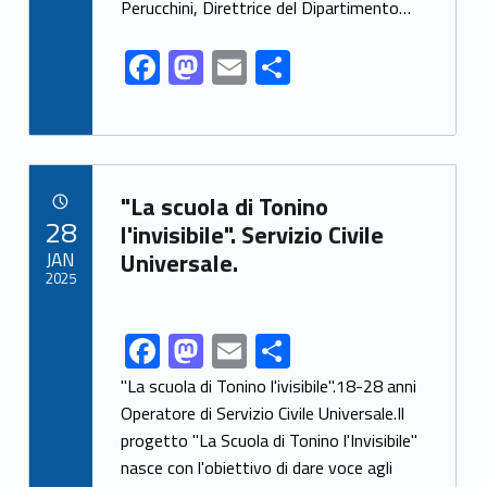
k
Perucchini, Direttrice del Dipartimento…
F
M
E
S
ac
as
m
h
e
to
ai
ar
b
d
l
e
Link identifier archive #link-archive-92963
o
o
"La scuola di Tonino
POSTED ON:
28
o
n
l'invisibile". Servizio Civile
JAN
Universale.
k
2025
F
M
E
S
Link identifier share facebook archive #share-link-archive-68342
ac
as
m
h
"La scuola di Tonino l'ivisibile".18-28 anni
e
to
ai
ar
Operatore di Servizio Civile Universale.Il
progetto "La Scuola di Tonino l'Invisibile"
b
d
l
e
nasce con l'obiettivo di dare voce agli