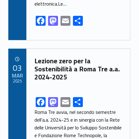
k
elettronica.Le…
F
M
E
S
ac
as
m
h
e
to
ai
ar
b
d
l
e
Link identifier archive #link-archive-94008
o
o
Lezione zero per la
POSTED ON:
03
o
n
Sostenibilità a Roma Tre a.a.
MAR
2024-2025
k
2025
F
M
E
S
Link identifier share facebook archive #share-link-archive-8417
ac
as
m
h
Roma Tre avvia, nel secondo semestre
e
to
ai
ar
dell’a.a. 2024-25 e in sinergia con la Rete
delle Università per lo Sviluppo Sostenibile
b
d
l
e
e Fondazione Rome Technopole, la