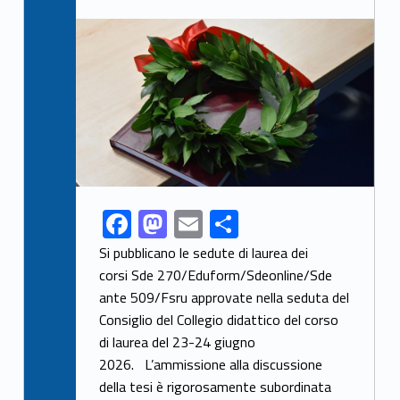
Link identifier archive #link-archive-thumb-soap-77203
F
M
E
S
Link identifier share facebook archive #share-link-archive-48098
ac
as
m
h
Si pubblicano le sedute di laurea dei
e
to
ai
ar
corsi Sde 270/Eduform/Sdeonline/Sde
ante 509/Fsru approvate nella seduta del
b
d
l
e
Consiglio del Collegio didattico del corso
o
o
di laurea del 23-24 giugno
o
n
2026. L’ammissione alla discussione
k
della tesi è rigorosamente subordinata