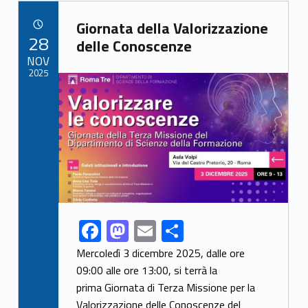
b
d
l
e
Link identifier archive #link-archive-11063
o
o
Giornata della Valorizzazione
POSTED ON:
28
o
n
delle Conoscenze
NOV
k
2025
Link identifier archive #link-archive-thumb-soap-43416
F
M
E
S
Link identifier share facebook archive #share-link-archive-46358
ac
as
m
h
Mercoledì 3 dicembre 2025, dalle ore
e
to
ai
ar
09:00 alle ore 13:00, si terrà la
prima Giornata di Terza Missione per la
b
d
l
e
Valorizzazione delle Conoscenze del