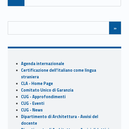
e
to
ai
ar
b
d
l
e
Posts Navigation
o
o
»
o
n
k
Sidebar
Agenda internazionale
Certificazione dell'italiano come lingua
straniera
CLA - Home Page
Comitato Unico di Garanzia
CUG - Approfondimenti
CUG - Eventi
CUG - News
Dipartimento di Architettura - Avvisi del
docente