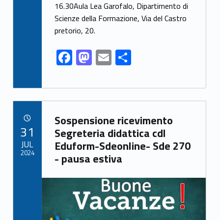
o
o
16.30Aula Lea Garofalo, Dipartimento di
o
n
Scienze della Formazione, Via del Castro
k
pretorio, 20.
F
M
E
S
ac
as
m
h
e
to
ai
ar
b
d
l
e
Link identifier archive #link-archive-83311
o
o
Sospensione ricevimento
POSTED ON:
31
o
n
Segreteria didattica cdl
JUL
Eduform-Sdeonline- Sde 270
k
2024
- pausa estiva
Link identifier archive #link-archive-thumb-soap-38743