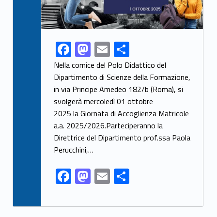
F
M
E
S
Link identifier share facebook archive #share-link-archive-55897
ac
as
m
h
Nella cornice del Polo Didattico del
e
to
ai
ar
Dipartimento di Scienze della Formazione,
in via Principe Amedeo 182/b (Roma), si
b
d
l
e
svolgerà mercoledì 01 ottobre
o
o
2025 la Giornata di Accoglienza Matricole
o
n
a.a. 2025/2026.Parteciperanno la
k
Direttrice del Dipartimento prof.ssa Paola
Perucchini,…
F
M
E
S
ac
as
m
h
e
to
ai
ar