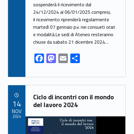
e
to
ai
ar
sospenderà il ricevimento dal
24/12/2024 al 06/01/2025 compresi,
b
d
l
e
il ricevimento riprenderà regolarmente
o
o
martedì 07 gennaio p.v. nei consueti orari
o
n
e modalità.Le sedi di Ateneo resteranno
k
chiuse da sabato 21 dicembre 2024…
F
M
E
S
ac
as
m
h
e
to
ai
ar
b
d
l
e
Link identifier archive #link-archive-65006
o
o
Ciclo di incontri con il mondo
POSTED ON:
14
o
n
del lavoro 2024
NOV
k
2024
Link identifier archive #link-archive-thumb-soap-33401