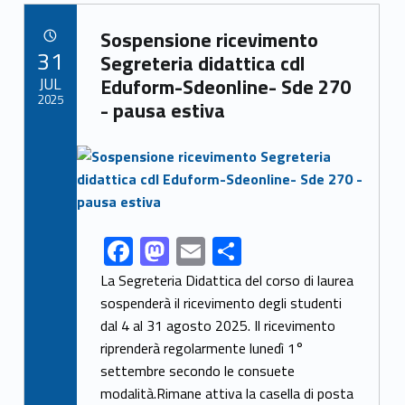
b
d
l
e
Link identifier archive #link-archive-82084
o
o
Sospensione ricevimento
POSTED ON:
31
o
n
Segreteria didattica cdl
JUL
Eduform-Sdeonline- Sde 270
k
2025
- pausa estiva
Link identifier archive #link-archive-thumb-soap-12076
F
M
E
S
Link identifier share facebook archive #share-link-archive-83378
ac
as
m
h
La Segreteria Didattica del corso di laurea
e
to
ai
ar
sospenderà il ricevimento degli studenti
dal 4 al 31 agosto 2025. Il ricevimento
b
d
l
e
riprenderà regolarmente lunedì 1°
o
o
settembre secondo le consuete
o
n
modalità.Rimane attiva la casella di posta