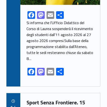
F
M
E
S
Link identifier share facebook archive #share-link-archive-95393
ac
as
m
h
Si informa che l'Ufficio Didattico del
e
to
ai
ar
Corso di Laurea sospenderà il ricevimento
degli studenti dall'11 agosto 2026 al 27
b
d
l
e
agosto 2026 compresi.Sulla base della
o
o
programmazione stabilita dall'Ateneo,
o
n
tutte le sedi resteranno chiuse da sabato
k
8…
F
M
E
S
ac
as
m
h
e
to
ai
ar
b
d
l
e
Link identifier archive #link-archive-6231
o
o
Sport Senza Frontiere. 15
POSTED ON: