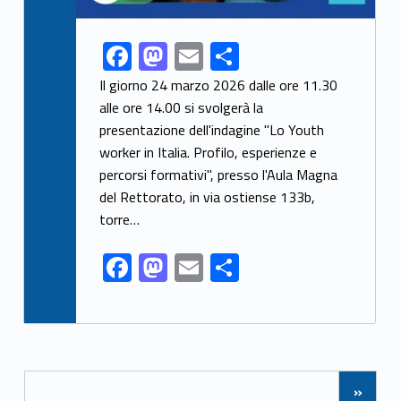
F
M
E
S
Link identifier share facebook archive #share-link-archive-11815
ac
as
m
h
Il giorno 24 marzo 2026 dalle ore 11.30
e
to
ai
ar
alle ore 14.00 si svolgerà la
presentazione dell'indagine "Lo Youth
b
d
l
e
worker in Italia. Profilo, esperienze e
o
o
percorsi formativi", presso l'Aula Magna
o
n
del Rettorato, in via ostiense 133b,
k
torre…
F
M
E
S
ac
as
m
h
e
to
ai
ar
b
d
l
e
Posts Navigation
o
o
»