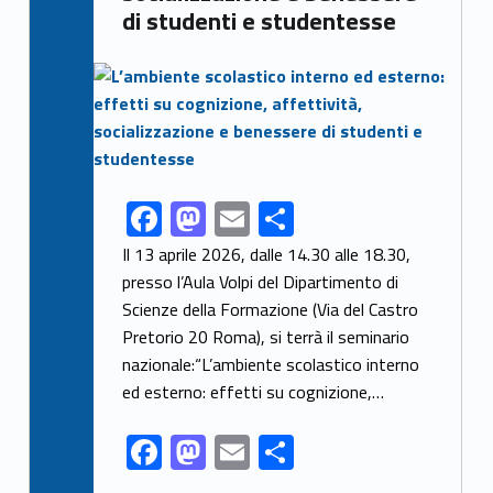
di studenti e studentesse
Link identifier archive #link-archive-thumb-soap-31869
F
M
E
S
Link identifier share facebook archive #share-link-archive-56209
ac
as
m
h
Il 13 aprile 2026, dalle 14.30 alle 18.30,
e
to
ai
ar
presso l’Aula Volpi del Dipartimento di
Scienze della Formazione (Via del Castro
b
d
l
e
Pretorio 20 Roma), si terrà il seminario
o
o
nazionale:“L’ambiente scolastico interno
o
n
ed esterno: effetti su cognizione,…
k
F
M
E
S
ac
as
m
h