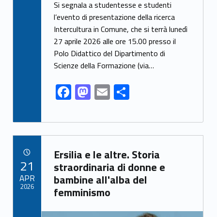
ac
as
m
h
Si segnala a studentesse e studenti
e
to
ai
ar
l’evento di presentazione della ricerca
Intercultura in Comune, che si terrà lunedì
b
d
l
e
27 aprile 2026 alle ore 15.00 presso il
o
o
Polo Didattico del Dipartimento di
o
n
Scienze della Formazione (via…
k
F
M
E
S
ac
as
m
h
e
to
ai
ar
b
d
l
e
Link identifier archive #link-archive-15539
o
o
Ersilia e le altre. Storia
POSTED ON:
21
o
n
straordinaria di donne e
APR
bambine all'alba del
k
2026
femminismo
Link identifier archive #link-archive-thumb-soap-57648