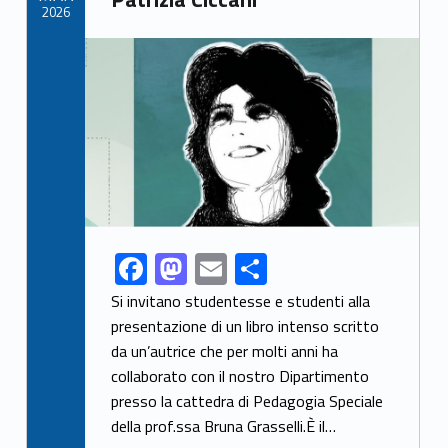
k
2026
Link identifier archive #link-archive-thumb-soap-37397
F
M
E
S
Link identifier share facebook archive #share-link-archive-30888
ac
as
m
h
Si invitano studentesse e studenti alla
e
to
ai
ar
presentazione di un libro intenso scritto
da un’autrice che per molti anni ha
b
d
l
e
collaborato con il nostro Dipartimento
o
o
presso la cattedra di Pedagogia Speciale
o
n
della prof.ssa Bruna Grasselli.È il…