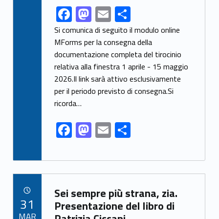
F
M
E
S
Link identifier share facebook archive #share-link-archive-16046
ac
as
m
h
Si comunica di seguito il modulo online
e
to
ai
ar
MForms per la consegna della
documentazione completa del tirocinio
b
d
l
e
relativa alla finestra 1 aprile - 15 maggio
o
o
2026.Il link sarà attivo esclusivamente
o
n
per il periodo previsto di consegna.Si
k
ricorda…
F
M
E
S
ac
as
m
h
e
to
ai
ar
b
d
l
e
Link identifier archive #link-archive-9872
o
o
Sei sempre più strana, zia.
POSTED ON:
31
o
n
Presentazione del libro di
MAR
Patrizia Ciccani