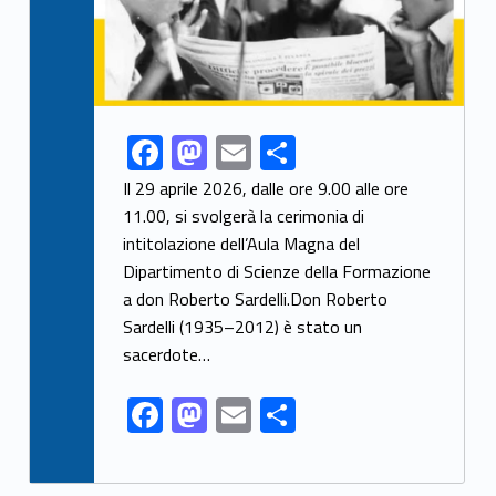
F
M
E
S
Link identifier share facebook archive #share-link-archive-3787
ac
as
m
h
Il 29 aprile 2026, dalle ore 9.00 alle ore
e
to
ai
ar
11.00, si svolgerà la cerimonia di
intitolazione dell’Aula Magna del
b
d
l
e
Dipartimento di Scienze della Formazione
o
o
a don Roberto Sardelli.Don Roberto
o
n
Sardelli (1935–2012) è stato un
k
sacerdote…
F
M
E
S
ac
as
m
h
e
to
ai
ar