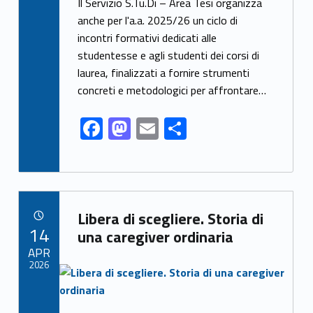
ac
as
m
h
Il Servizio S.Tu.Di – Area Tesi organizza
e
to
ai
ar
anche per l'a.a. 2025/26 un ciclo di
incontri formativi dedicati alle
b
d
l
e
studentesse e agli studenti dei corsi di
o
o
laurea, finalizzati a fornire strumenti
o
n
concreti e metodologici per affrontare…
k
F
M
E
S
ac
as
m
h
e
to
ai
ar
b
d
l
e
Link identifier archive #link-archive-29863
o
o
Libera di scegliere. Storia di
POSTED ON:
14
o
n
una caregiver ordinaria
APR
k
2026
Link identifier archive #link-archive-thumb-soap-10542