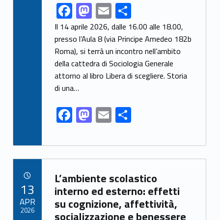
F
M
E
S
Link identifier share facebook archive #share-link-archive-16831
ac
as
m
h
Il 14 aprile 2026, dalle 16.00 alle 18.00,
e
to
ai
ar
presso l’Aula 8 (via Principe Amedeo 182b
Roma), si terrà un incontro nell’ambito
b
d
l
e
della cattedra di Sociologia Generale
o
o
attorno al libro Libera di scegliere. Storia
o
n
di una…
k
F
M
E
S
ac
as
m
h
e
to
ai
ar
b
d
l
e
Link identifier archive #link-archive-25128
o
o
L’ambiente scolastico
POSTED ON:
13
o
n
interno ed esterno: effetti
APR
su cognizione, affettività,
k
2026
socializzazione e benessere