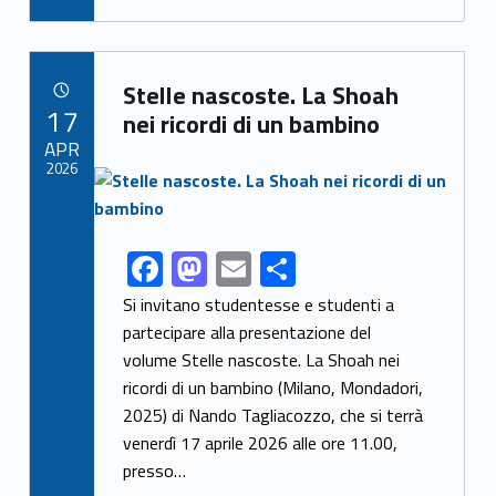
e
to
ai
ar
b
d
l
e
Link identifier archive #link-archive-89545
o
o
Stelle nascoste. La Shoah
POSTED ON:
17
o
n
nei ricordi di un bambino
APR
k
2026
Link identifier archive #link-archive-thumb-soap-17287
F
M
E
S
Link identifier share facebook archive #share-link-archive-79708
ac
as
m
h
Si invitano studentesse e studenti a
e
to
ai
ar
partecipare alla presentazione del
volume Stelle nascoste. La Shoah nei
b
d
l
e
ricordi di un bambino (Milano, Mondadori,
o
o
2025) di Nando Tagliacozzo, che si terrà
o
n
venerdì 17 aprile 2026 alle ore 11.00,
k
presso…