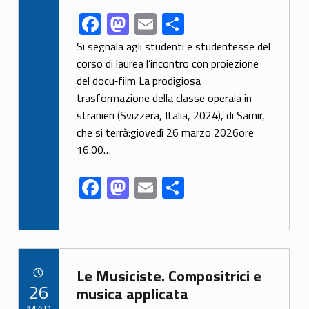
F
M
E
S
Link identifier share facebook archive #share-link-archive-94066
ac
as
m
h
Si segnala agli studenti e studentesse del
e
to
ai
ar
corso di laurea l’incontro con proiezione
del docu‑film La prodigiosa
b
d
l
e
trasformazione della classe operaia in
o
o
stranieri (Svizzera, Italia, 2024), di Samir,
o
n
che si terrà:giovedì 26 marzo 2026ore
k
16.00…
F
M
E
S
ac
as
m
h
e
to
ai
ar
b
d
l
e
Link identifier archive #link-archive-58969
o
o
Le Musiciste. Compositrici e
POSTED ON:
26
o
n
musica applicata