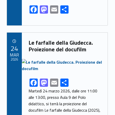
F
M
E
S
ac
as
m
h
e
to
ai
ar
b
d
l
e
Link identifier archive #link-archive-3224
o
o
Le farfalle della Giudecca.
POSTED ON:
24
o
n
Proiezione del docufilm
MAR
k
2026
Link identifier archive #link-archive-thumb-soap-43488
F
M
E
S
Link identifier share facebook archive #share-link-archive-1003
ac
as
m
h
Martedì 24 marzo 2026, dalle ore 11:00
e
to
ai
ar
alle 13:00, presso Aula 9 del Polo
didattico, si terrà la proiezione del
b
d
l
e
docufilm Le farfalle della Giudecca (2025),