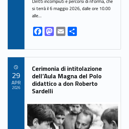
Diritti incompiuti e percorsi di riforma, che
o
o
si terrà il 6 maggio 2026, dalle ore 10.00
o
n
alle…
k
F
M
E
S
ac
as
m
h
e
to
ai
ar
b
d
l
e
Link identifier archive #link-archive-73819
o
o
Cerimonia di intitolazione
POSTED ON:
29
o
n
dell’Aula Magna del Polo
APR
didattico a don Roberto
k
2026
Sardelli
Link identifier archive #link-archive-thumb-soap-45680