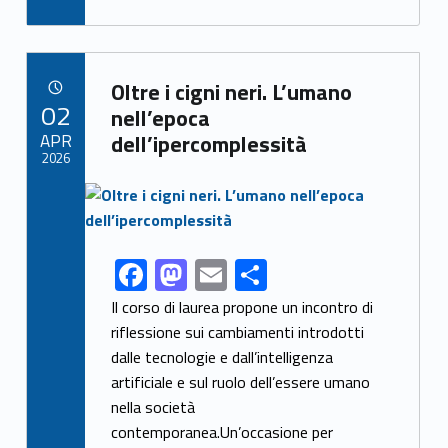
e
to
ai
ar
b
d
l
e
Link identifier archive #link-archive-96799
o
o
Oltre i cigni neri. L’umano
POSTED ON:
02
o
n
nell’epoca
APR
dell’ipercomplessità
k
2026
Link identifier archive #link-archive-thumb-soap-54813
F
M
E
S
Link identifier share facebook archive #share-link-archive-49775
ac
as
m
h
Il corso di laurea propone un incontro di
e
to
ai
ar
riflessione sui cambiamenti introdotti
dalle tecnologie e dall’intelligenza
b
d
l
e
artificiale e sul ruolo dell’essere umano
o
o
nella società
o
n
contemporanea.Un’occasione per