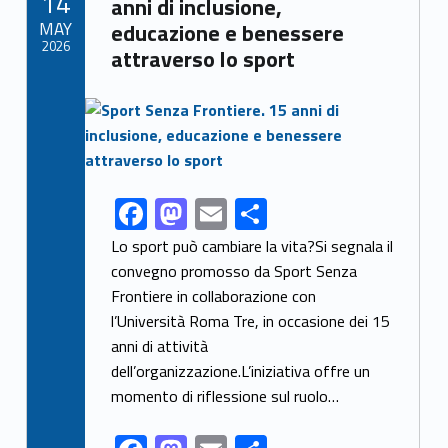
14
o
n
anni di inclusione,
MAY
educazione e benessere
k
2026
attraverso lo sport
Link identifier archive #link-archive-thumb-soap-21559
F
M
E
S
Link identifier share facebook archive #share-link-archive-41803
ac
as
m
h
Lo sport può cambiare la vita?Si segnala il
e
to
ai
ar
convegno promosso da Sport Senza
Frontiere in collaborazione con
b
d
l
e
l’Università Roma Tre, in occasione dei 15
o
o
anni di attività
o
n
dell’organizzazione.L’iniziativa offre un
k
momento di riflessione sul ruolo…