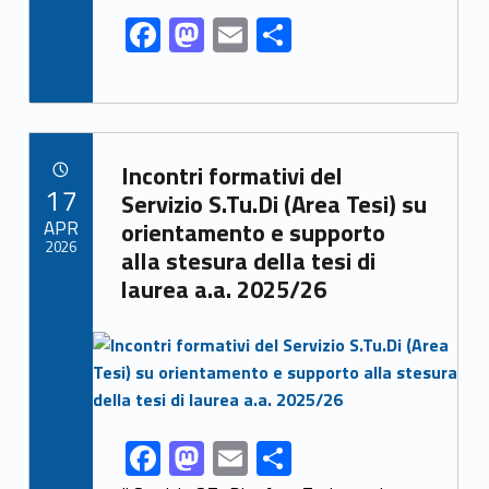
F
M
E
S
ac
as
m
h
e
to
ai
ar
b
d
l
e
Link identifier archive #link-archive-78632
o
o
Incontri formativi del
POSTED ON:
17
o
n
Servizio S.Tu.Di (Area Tesi) su
APR
orientamento e supporto
k
2026
alla stesura della tesi di
laurea a.a. 2025/26
Link identifier archive #link-archive-thumb-soap-14321
F
M
E
S
Link identifier share facebook archive #share-link-archive-99511