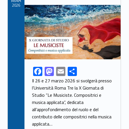
MAR
k
2026
Link identifier archive #link-archive-thumb-soap-37879
F
M
E
S
Link identifier share facebook archive #share-link-archive-48630
ac
as
m
h
Il 26 e 27 marzo 2026 si svolgerà presso
e
to
ai
ar
l’Università Roma Tre la X Giornata di
Studio “Le Musiciste. Compositrici e
b
d
l
e
musica applicata”, dedicata
o
o
all’approfondimento del ruolo e del
o
n
contributo delle compositrici nella musica
k
applicata…