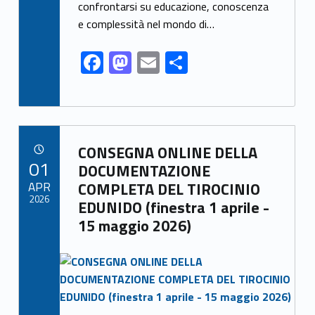
k
confrontarsi su educazione, conoscenza
e complessità nel mondo di…
F
M
E
S
ac
as
m
h
e
to
ai
ar
b
d
l
e
Link identifier archive #link-archive-19154
o
o
CONSEGNA ONLINE DELLA
POSTED ON:
01
o
n
DOCUMENTAZIONE
APR
COMPLETA DEL TIROCINIO
k
2026
EDUNIDO (finestra 1 aprile -
15 maggio 2026)
Link identifier archive #link-archive-thumb-soap-14238