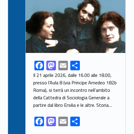
F
M
E
S
Link identifier share facebook archive #share-link-archive-95170
ac
as
m
h
Il 21 aprile 2026, dalle 16.00 alle 18.00,
e
to
ai
ar
presso l’Aula 8 (via Principe Amedeo 182b
Roma), si terrà un incontro nell’ambito
b
d
l
e
della Cattedra di Sociologia Generale a
o
o
partire dal libro Ersilia e le altre. Storia…
o
n
F
M
E
S
k
ac
as
m
h