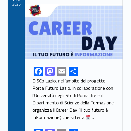
k
2026
Link identifier archive #link-archive-thumb-soap-2352
F
M
E
S
Link identifier share facebook archive #share-link-archive-80631
ac
as
m
h
DiSCo Lazio, nell’ambito del progetto
e
to
ai
ar
Porta Futuro Lazio, in collaborazione con
l’Università degli Studi Roma Tre e il
b
d
l
e
Dipartimento di Scienze della Formazione,
o
o
organizza il Career Day “Il tuo futuro è
o
n
InFormazione”, che si terrà:
…
k