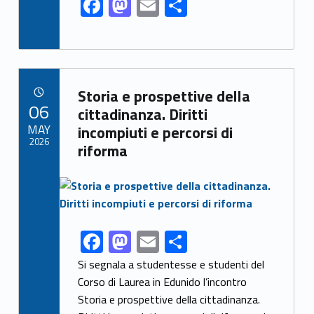
F
M
E
S
ac
as
m
h
e
to
ai
ar
b
d
l
e
Link identifier archive #link-archive-75456
o
o
Storia e prospettive della
POSTED ON:
06
o
n
cittadinanza. Diritti
MAY
incompiuti e percorsi di
k
2026
riforma
Link identifier archive #link-archive-thumb-soap-35530
F
M
E
S
Link identifier share facebook archive #share-link-archive-63909
ac
as
m
h
Si segnala a studentesse e studenti del
e
to
ai
ar
Corso di Laurea in Edunido l’incontro
Storia e prospettive della cittadinanza.
b
d
l
e