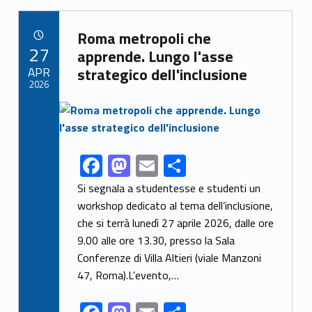
b
d
l
e
Link identifier archive #link-archive-90098
o
o
Roma metropoli che
POSTED ON:
27
o
n
apprende. Lungo l'asse
APR
strategico dell'inclusione
k
2026
Link identifier archive #link-archive-thumb-soap-85668
F
M
E
S
Link identifier share facebook archive #share-link-archive-42629
ac
as
m
h
Si segnala a studentesse e studenti un
e
to
ai
ar
workshop dedicato al tema dell’inclusione,
che si terrà lunedì 27 aprile 2026, dalle ore
b
d
l
e
9.00 alle ore 13.30, presso la Sala
o
o
Conferenze di Villa Altieri (viale Manzoni
o
n
47, Roma).L’evento,…
k