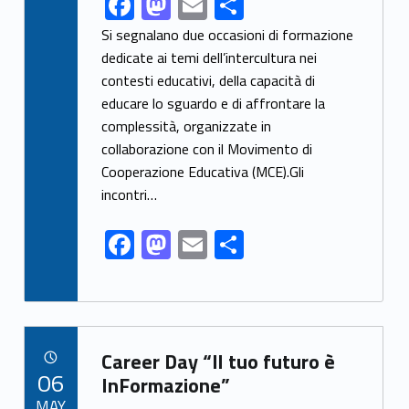
F
M
E
S
ac
as
m
h
Si segnalano due occasioni di formazione
e
to
ai
ar
dedicate ai temi dell’intercultura nei
contesti educativi, della capacità di
b
d
l
e
educare lo sguardo e di affrontare la
o
o
complessità, organizzate in
o
n
collaborazione con il Movimento di
k
Cooperazione Educativa (MCE).Gli
incontri…
F
M
E
S
ac
as
m
h
e
to
ai
ar
b
d
l
e
Link identifier archive #link-archive-39509
o
o
Career Day “Il tuo futuro è
POSTED ON:
06
o
n
InFormazione”
MAY