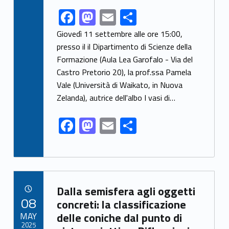
F
M
E
S
Link identifier share facebook archive #share-link-archive-2869
ac
as
m
h
Giovedì 11 settembre alle ore 15:00,
e
to
ai
ar
presso il il Dipartimento di Scienze della
Formazione (Aula Lea Garofalo - Via del
b
d
l
e
Castro Pretorio 20), la prof.ssa Pamela
o
o
Vale (Università di Waikato, in Nuova
o
n
Zelanda), autrice dell'albo I vasi di…
k
F
M
E
S
ac
as
m
h
e
to
ai
ar
b
d
l
e
Link identifier archive #link-archive-37928
o
o
Dalla semisfera agli oggetti
POSTED ON:
08
o
n
concreti: la classificazione
MAY
delle coniche dal punto di
k
2025