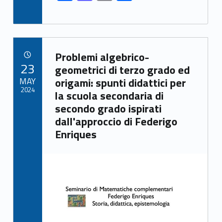
ac
as
m
h
e
to
ai
ar
b
d
l
e
Link identifier archive #link-archive-72772
o
o
Problemi algebrico-
POSTED ON:
23
o
n
geometrici di terzo grado ed
MAY
origami: spunti didattici per
k
2024
la scuola secondaria di
secondo grado ispirati
dall'approccio di Federigo
Enriques
Link identifier archive #link-archive-thumb-soap-97792