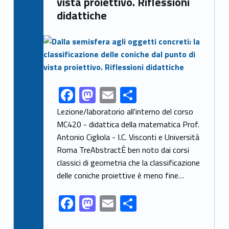
vista proiettivo. Riflessioni
didattiche
Link identifier archive #link-archive-thumb-soap-44997
F
M
E
S
Link identifier share facebook archive #share-link-archive-69143
ac
as
m
h
Lezione/laboratorio all'interno del corso
e
to
ai
ar
MC420 - didattica della matematica Prof.
Antonio Cigliola - I.C. Visconti e Università
b
d
l
e
Roma TreAbstractÈ ben noto dai corsi
o
o
classici di geometria che la classificazione
o
n
delle coniche proiettive è meno fine…
k
F
M
E
S
ac
as
m
h