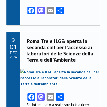
F
M
E
S
ac
as
m
h
e
to
ai
ar
b
d
l
e
Link identifier archive #link-archive-44881
o
o
Roma Tre e ILGE: aperta la
POSTED ON:
01
o
n
seconda call per l’accesso ai
DEC
laboratori delle Scienze della
k
2024
Terra e dell’Ambiente
Link identifier archive #link-archive-thumb-soap-90482
F
M
E
S
Link identifier share facebook archive #share-link-archive-76178
ac
as
m
h
Sei interessato a realizzare la tua ricerca