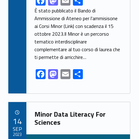
F
M
E
S
ac
as
m
h
È stato pubblicato il Bando di
e
to
ai
ar
Ammissione di Ateneo per l'ammisisone
ai Corsi Minor (Link) con scadenza il 15
b
d
l
e
ottobre 2023.Il Minor è un percorso
o
o
tematico interdisciplinare
o
n
complementare al tuo corso di laurea che
k
ti permette di arricchire…
F
M
E
S
ac
as
m
h
e
to
ai
ar
b
d
l
e
Link identifier archive #link-archive-30503
o
o
Minor Data Literacy For
POSTED ON:
14
o
n
Sciences
SEP
k
2023
Link identifier archive #link-archive-thumb-soap-62983