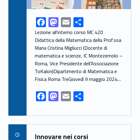
F
M
E
S
Link identifier share facebook archive #share-link-archive-538
ac
as
m
h
Lezione all'interno corso MC 420
e
to
ai
ar
Didattica della Matematica della Prof.ssa
Maria Cristina Migliucci (Docente di
b
d
l
e
matematica e scienze, IC Montezemolo –
o
o
Roma, Vice Presidente dell’Associazione
o
n
ToKalon)Dipartimento di Matematica e
k
Fisica Roma TreGiovedì 9 maggio 2024…
F
M
E
S
ac
as
m
h
e
to
ai
ar
b
d
l
e
Link identifier archive #link-archive-87089
o
o
Innovare nei corsi
POSTED ON: