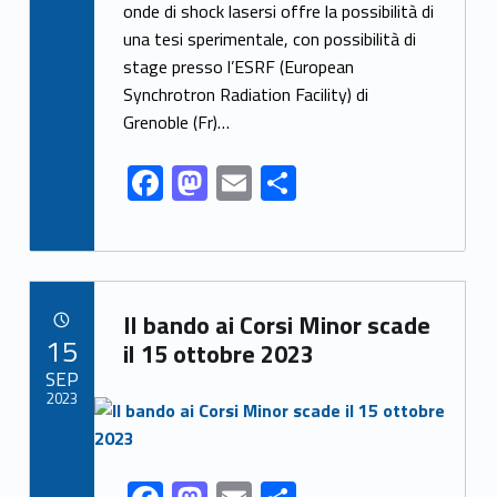
onde di shock lasersi offre la possibilità di
b
d
l
e
una tesi sperimentale, con possibilità di
o
o
stage presso l’ESRF (European
o
n
Synchrotron Radiation Facility) di
k
Grenoble (Fr)…
F
M
E
S
ac
as
m
h
e
to
ai
ar
b
d
l
e
Link identifier archive #link-archive-7691
o
o
Il bando ai Corsi Minor scade
POSTED ON:
15
o
n
il 15 ottobre 2023
SEP
k
2023
Link identifier archive #link-archive-thumb-soap-52107
Link identifier share facebook archive #share-link-archive-13127