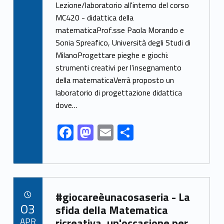
ac
as
m
h
Lezione/laboratorio all'interno del corso
e
to
ai
ar
MC420 - didattica della
matematicaProf.sse Paola Morando e
b
d
l
e
Sonia Spreafico, Università degli Studi di
o
o
MilanoProgettare pieghe e giochi:
o
n
strumenti creativi per l'insegnamento
k
della matematicaVerrà proposto un
laboratorio di progettazione didattica
dove…
F
M
E
S
ac
as
m
h
e
to
ai
ar
b
d
l
e
Link identifier archive #link-archive-45051
o
o
#giocareèunacosaseria - La
POSTED ON:
03
o
n
sfida della Matematica
APR
ricreativa, un'occasione per