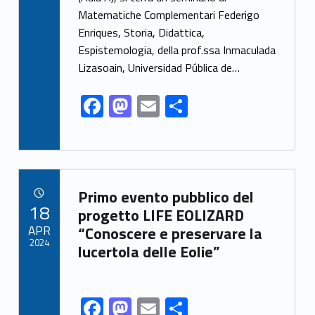
b
d
l
e
Matematiche Complementari Federigo
o
o
Enriques, Storia, Didattica,
o
n
Espistemologia, della prof.ssa Inmaculada
k
Lizasoain, Universidad Pública de…
F
M
E
S
ac
as
m
h
e
to
ai
ar
b
d
l
e
Link identifier archive #link-archive-41145
o
o
Primo evento pubblico del
POSTED ON:
18
o
n
progetto LIFE EOLIZARD
APR
“Conoscere e preservare la
k
2024
lucertola delle Eolie”
F
M
E
S
Link identifier share facebook archive #share-link-archive-42536