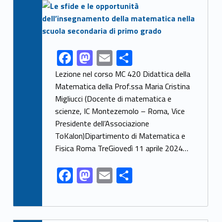
Link identifier archive #link-archive-thumb-soap-10460
F
M
E
S
Link identifier share facebook archive #share-link-archive-68939
ac
as
m
h
Lezione nel corso MC 420 Didattica della
e
to
ai
ar
Matematica della Prof.ssa Maria Cristina
Migliucci (Docente di matematica e
b
d
l
e
scienze, IC Montezemolo – Roma, Vice
o
o
Presidente dell’Associazione
o
n
ToKalon)Dipartimento di Matematica e
k
Fisica Roma TreGiovedì 11 aprile 2024…
F
M
E
S
ac
as
m
h
e
to
ai
ar