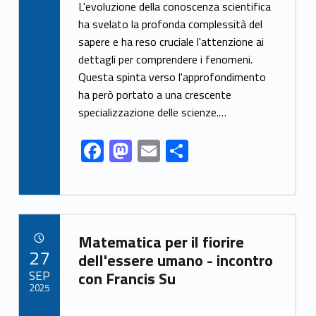
ac
as
m
h
L'evoluzione della conoscenza scientifica
e
to
ai
ar
ha svelato la profonda complessità del
sapere e ha reso cruciale l'attenzione ai
b
d
l
e
dettagli per comprendere i fenomeni.
o
o
Questa spinta verso l'approfondimento
o
n
ha però portato a una crescente
k
specializzazione delle scienze.…
F
M
E
S
ac
as
m
h
e
to
ai
ar
b
d
l
e
Link identifier archive #link-archive-57400
o
o
Matematica per il fiorire
POSTED ON:
27
o
n
dell'essere umano - incontro
SEP
con Francis Su
k
2025
Link identifier archive #link-archive-thumb-soap-22611