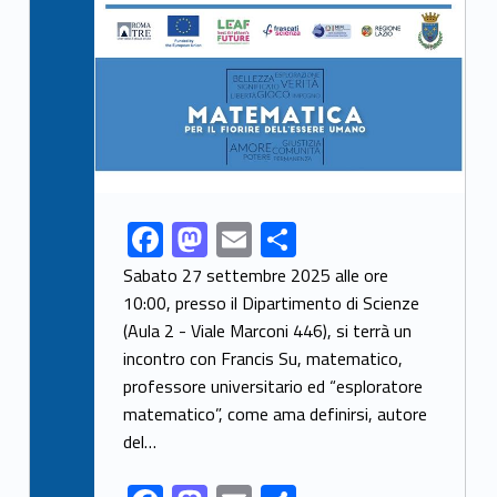
F
M
E
S
Link identifier share facebook archive #share-link-archive-41362
ac
as
m
h
Sabato 27 settembre 2025 alle ore
e
to
ai
ar
10:00, presso il Dipartimento di Scienze
(Aula 2 - Viale Marconi 446), si terrà un
b
d
l
e
incontro con Francis Su, matematico,
o
o
professore universitario ed “esploratore
o
n
matematico”, come ama definirsi, autore
k
del…