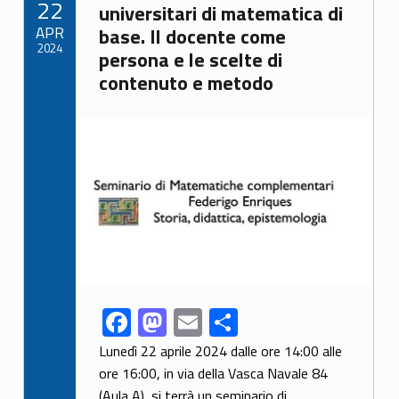
22
o
n
universitari di matematica di
APR
base. Il docente come
k
2024
persona e le scelte di
contenuto e metodo
Link identifier archive #link-archive-thumb-soap-41776
F
M
E
S
Link identifier share facebook archive #share-link-archive-39573
ac
as
m
h
Lunedì 22 aprile 2024 dalle ore 14:00 alle
e
to
ai
ar
ore 16:00, in via della Vasca Navale 84
(Aula A), si terrà un seminario di