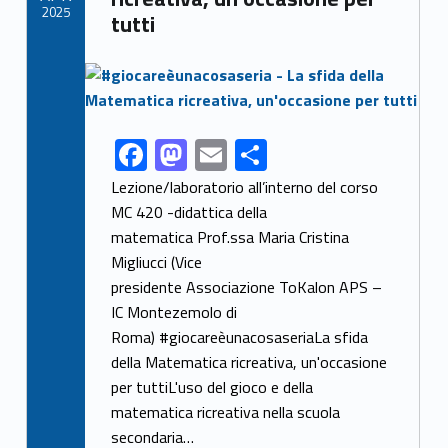
k
2025
tutti
Link identifier archive #link-archive-thumb-soap-80727
F
M
E
S
Link identifier share facebook archive #share-link-archive-97634
ac
as
m
h
Lezione/laboratorio all’interno del corso
e
to
ai
ar
MC 420 -didattica della
matematica Prof.ssa Maria Cristina
b
d
l
e
Migliucci (Vice
o
o
presidente Associazione ToKalon APS –
o
n
IC Montezemolo di
k
Roma) #giocareèunacosaseriaLa sfida
della Matematica ricreativa, un'occasione
per tuttiL'uso del gioco e della
matematica ricreativa nella scuola
secondaria…