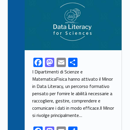
F
M
E
S
Link identifier share facebook archive #share-link-archive-76872
ac
as
m
h
I Dipartimenti di Scienze e
e
to
ai
ar
MatematicaFisica hanno attivato il Minor
in Data Literacy, un percorso formativo
b
d
l
e
pensato per fornire le abilità necessarie a
o
o
raccogliere, gestire, comprendere e
o
n
comunicare i dati in modo efficace.Il Minor
k
si rivolge principalmente…