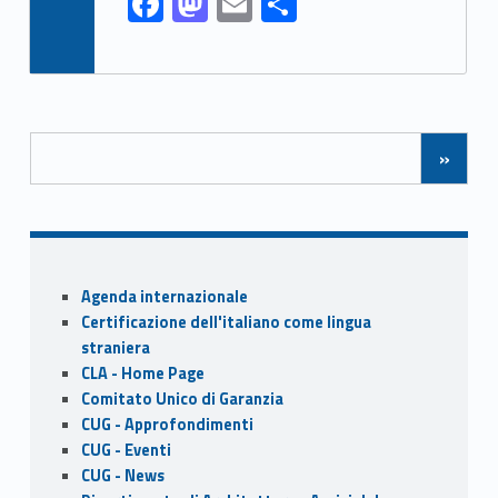
F
M
E
S
ac
as
m
h
e
to
ai
ar
b
d
l
e
Posts Navigation
o
o
»
o
n
k
Sidebar
Agenda internazionale
Certificazione dell'italiano come lingua
straniera
CLA - Home Page
Comitato Unico di Garanzia
CUG - Approfondimenti
CUG - Eventi
CUG - News