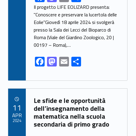
ac
as
m
h
Il progetto LIFE EOLIZARD presenta:
e
to
ai
ar
"Conoscere e preservare la lucertola delle
Eolie"Giovedì 18 aprile 2024 si svolgerà
b
d
l
e
presso la Sala dei Lecci del Bioparco di
o
o
Roma (Viale del Giardino Zoologico, 20 |
o
n
00197 – Roma),…
k
F
M
E
S
ac
as
m
h
e
to
ai
ar
b
d
l
e
Link identifier archive #link-archive-20728
o
o
Le sfide e le opportunità
POSTED ON:
11
o
n
dell’insegnamento della
APR
matematica nella scuola
k
2024
secondaria di primo grado