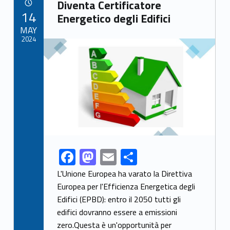
Link identifier archive #link-archive-26732
o
o
Diventa Certificatore
POSTED ON:
14
o
n
Energetico degli Edifici
MAY
k
2024
Link identifier archive #link-archive-thumb-soap-56600
F
M
E
S
Link identifier share facebook archive #share-link-archive-42924
ac
as
m
h
L'Unione Europea ha varato la Direttiva
e
to
ai
ar
Europea per l'Efficienza Energetica degli
Edifici (EPBD): entro il 2050 tutti gli
b
d
l
e
edifici dovranno essere a emissioni
o
o
zero.Questa è un'opportunità per