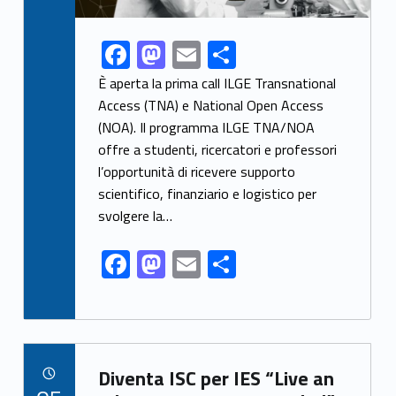
F
M
E
S
Link identifier share facebook archive #share-link-archive-9427
ac
as
m
h
È aperta la prima call ILGE Transnational
e
to
ai
ar
Access (TNA) e National Open Access
(NOA). Il programma ILGE TNA/NOA
b
d
l
e
offre a studenti, ricercatori e professori
o
o
l’opportunità di ricevere supporto
o
n
scientifico, finanziario e logistico per
k
svolgere la…
F
M
E
S
ac
as
m
h
e
to
ai
ar
b
d
l
e
Link identifier archive #link-archive-78944
o
o
Diventa ISC per IES “Live an
POSTED ON: