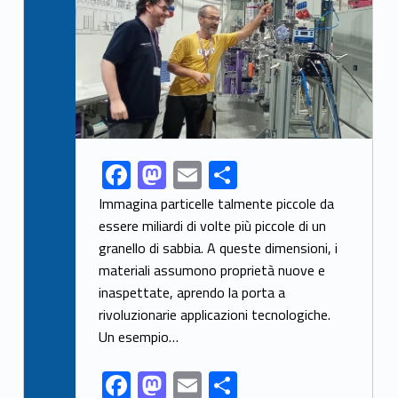
F
M
E
S
Link identifier share facebook archive #share-link-archive-86305
ac
as
m
h
Immagina particelle talmente piccole da
e
to
ai
ar
essere miliardi di volte più piccole di un
granello di sabbia. A queste dimensioni, i
b
d
l
e
materiali assumono proprietà nuove e
o
o
inaspettate, aprendo la porta a
o
n
rivoluzionarie applicazioni tecnologiche.
k
Un esempio…
F
M
E
S