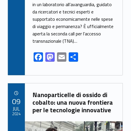
e
to
ai
ar
in un laboratorio all’avanguardia, guidato
da ricercatori e tecnici esperti e
b
d
l
e
supportato economicamente nelle spese
o
o
di viaggio e permanenza? È ufficialmente
o
n
aperta la seconda call per l'accesso
k
transnazionale (TNA)…
F
M
E
S
ac
as
m
h
e
to
ai
ar
b
d
l
e
Link identifier archive #link-archive-72635
o
o
Nanoparticelle di ossido di
POSTED ON:
09
o
n
cobalto: una nuova frontiera
JUL
per le tecnologie innovative
k
2024
Link identifier archive #link-archive-thumb-soap-98319