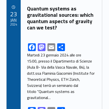
b
d
l
e
Link identifier archive #link-archive-73239
o
o
Quantum systems as
POSTED ON:
23
o
n
gravitational sources: which
JAN
quantum aspects of gravity
k
2024
can we test?
F
M
E
S
Link identifier share facebook archive #share-link-archive-35140
ac
as
m
h
Martedi 23 gennaio 2024 alle ore
e
to
ai
ar
15:00, presso il Dipartimento di Scienze
(Aula B- Via della Vasca Navale, 84), la
b
d
l
e
dott.ssa Flaminia Giacomini (Institute for
o
o
Theoretical Physics, ETH Zürich,
o
n
Svizzera) terrà un seminario dal
k
titolo "Quantum systems as
gravitational…