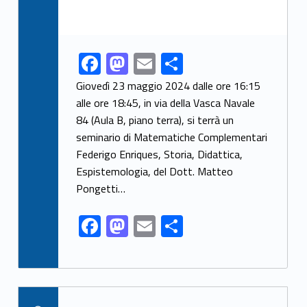
F
M
E
S
Link identifier share facebook archive #share-link-archive-5833
ac
as
m
h
Giovedì 23 maggio 2024 dalle ore 16:15
e
to
ai
ar
alle ore 18:45, in via della Vasca Navale
84 (Aula B, piano terra), si terrà un
b
d
l
e
seminario di Matematiche Complementari
o
o
Federigo Enriques, Storia, Didattica,
o
n
Espistemologia, del Dott. Matteo
k
Pongetti…
F
M
E
S
ac
as
m
h
e
to
ai
ar
b
d
l
e