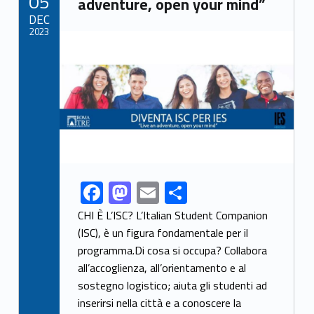
05
o
n
adventure, open your mind”
DEC
k
2023
Link identifier archive #link-archive-thumb-soap-94428
F
M
E
S
Link identifier share facebook archive #share-link-archive-85324
ac
as
m
h
CHI È L’ISC? L’Italian Student Companion
e
to
ai
ar
(ISC), è un figura fondamentale per il
programma.Di cosa si occupa? Collabora
b
d
l
e
all’accoglienza, all’orientamento e al
o
o
sostegno logistico; aiuta gli studenti ad
o
n
inserirsi nella città e a conoscere la