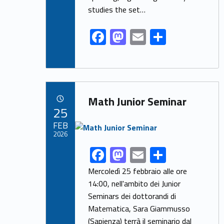
studies the set…
F
M
E
S
ac
as
m
h
e
to
ai
ar
b
d
l
e
Link identifier archive #link-archive-54372
o
o
Math Junior Seminar
POSTED ON:
25
o
n
Link identifier archive #link-archive-thumb-soap-89891
FEB
k
2026
F
M
E
S
Link identifier share facebook archive #share-link-archive-85064
ac
as
m
h
Mercoledì 25 febbraio alle ore
e
to
ai
ar
14:00, nell'ambito dei Junior
Seminars dei dottorandi di
b
d
l
e
Matematica, Sara Giammusso
o
o
(Sapienza) terrà il seminario dal