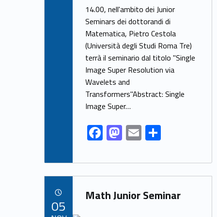
e
to
ai
ar
14.00, nell'ambito dei Junior
Seminars dei dottorandi di
b
d
l
e
Matematica, Pietro Cestola
o
o
(Università degli Studi Roma Tre)
o
n
terrà il seminario dal titolo "Single
k
Image Super Resolution via
Wavelets and
Transformers"Abstract: Single
Image Super…
F
M
E
S
ac
as
m
h
e
to
ai
ar
b
d
l
e
Link identifier archive #link-archive-82510
o
o
Math Junior Seminar
POSTED ON:
05
o
n