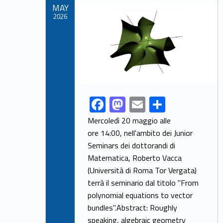
Link identifier archive #link-archive-thumb-soap-47477
MAY
k
2026
F
M
E
S
Link identifier share facebook archive #share-link-archive-80606
ac
as
m
h
Mercoledì 20 maggio alle
e
to
ai
ar
ore 14:00, nell'ambito dei Junior
Seminars dei dottorandi di
b
d
l
e
Matematica, Roberto Vacca
o
o
(Università di Roma Tor Vergata)
o
n
terrà il seminario dal titolo "From
k
polynomial equations to vector
bundles".Abstract: Roughly
speaking, algebraic geometry