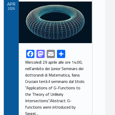
Link identifier archive #link-archive-thumb-soap-88128
APR
2026
F
M
E
S
Link identifier share facebook archive #share-link-archive-61162
ac
as
m
h
Mercoledì 29 aprile alle ore 14:00,
e
to
ai
ar
nell'ambito dei Junior Seminars dei
dottorandi di Matematica, Ilaria
b
d
l
e
Cruciani terrà il seminario dal titolo
o
o
"Applications of G-Functions to
o
n
the Theory of Unlikely
k
Intersections".Abstract: G-
functions were introduced by
Siegel…