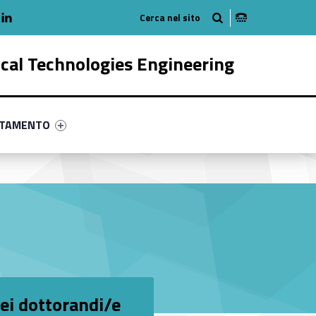
adio
linkedlin
am
outube
ical Technologies Engineering
ry-40047-58
ntifier #link-menu-primary-35077-68
NTAMENTO
dei dottorandi/e