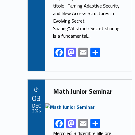
o
n
titolo "Taming Adaptive Security
k
and New Access Structures in
Evolving Secret
Sharing".Abstract: Secret sharing
is a fundamental…
F
M
E
S
ac
as
m
h
e
to
ai
ar
b
d
l
e
Link identifier archive #link-archive-58770
o
o
Math Junior Seminar
POSTED ON:
03
o
n
Link identifier archive #link-archive-thumb-soap-29840
DEC
k
2025
F
M
E
S
Link identifier share facebook archive #share-link-archive-25720
ac
as
m
h
Mercoledì 3 dicembre alle ore