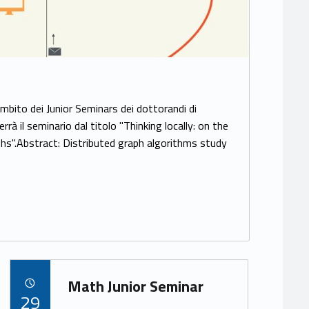
ambito dei Junior Seminars dei dottorandi di
rà il seminario dal titolo "Thinking locally: on the
phs".Abstract: Distributed graph algorithms study
Link identifier archive #link-archive-26708
Math Junior Seminar
POSTED ON:
29