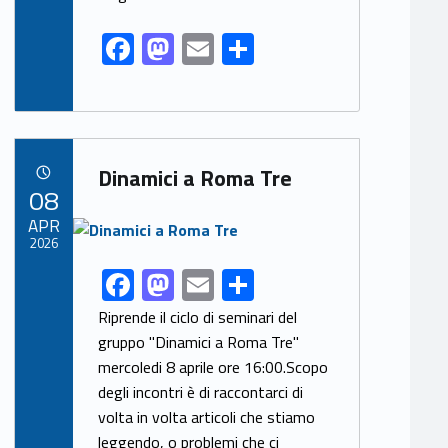
F
M
E
S
ac
as
m
h
e
to
ai
ar
b
d
l
e
Link identifier archive #link-archive-50970
o
o
Dinamici a Roma Tre
POSTED ON:
08
o
n
Link identifier archive #link-archive-thumb-soap-64750
APR
k
2026
F
M
E
S
Link identifier share facebook archive #share-link-archive-5508
ac
as
m
h
Riprende il ciclo di seminari del
e
to
ai
ar
gruppo "Dinamici a Roma Tre"
mercoledi 8 aprile ore 16:00.Scopo
b
d
l
e
degli incontri è di raccontarci di
o
o
volta in volta articoli che stiamo
o
n
leggendo, o problemi che ci