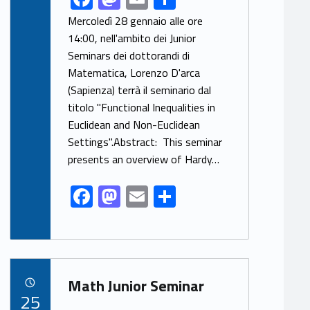
ac
as
m
h
Mercoledì 28 gennaio alle ore
e
to
ai
ar
14:00, nell'ambito dei Junior
Seminars dei dottorandi di
b
d
l
e
Matematica, Lorenzo D'arca
o
o
(Sapienza) terrà il seminario dal
o
n
titolo "Functional Inequalities in
k
Euclidean and Non-Euclidean
Settings".Abstract: This seminar
presents an overview of Hardy…
F
M
E
S
ac
as
m
h
e
to
ai
ar
b
d
l
e
Link identifier archive #link-archive-71675
o
o
Math Junior Seminar
POSTED ON:
25
o
n