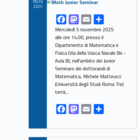
Link identifier archive #link-archive-thumb-soap-92508
NOV
k
2025
F
M
E
S
Link identifier share facebook archive #share-link-archive-38034
ac
as
m
h
Mercoledì 5 novembre 2025
e
to
ai
ar
alle ore 14.00, presso il
Dipartimento di Matematica e
b
d
l
e
Fisica (Via della Vasca Navale 84 -
o
o
Aula B), nell'ambito dei Junior
o
n
Seminars dei dottorandi di
k
Matematica, Michele Matteucci
(Università degli Studi Roma Tre)
terrà…
F
M
E
S
ac
as
m
h
e
to
ai
ar
b
d
l
e