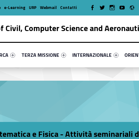
R
WebMan on Facebook
WebMan on Twitter
WebMan on Instagr
WebMan on Y
e
e-Learning
URP
Webmail
Contatti
 Civil, Computer Science and Aeronaut
enu-primary-79655-17
dentifier #link-menu-primary-59382-38
Link identifier #link-menu-primary-67844-51
Link identifier #link-menu-prima
Link ide
ERCA
TERZA MISSIONE
INTERNAZIONALE
ORIE
ematica e Fisica - Attività seminariali 