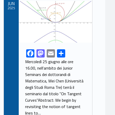
Link identifier archive #link-archive-thumb-soap-78738
JUN
k
2025
F
M
E
S
Link identifier share facebook archive #share-link-archive-50920
ac
as
m
h
Mercoledì 25 giugno alle ore
e
to
ai
ar
16.00, nell'ambito dei Junior
Seminars dei dottorandi di
b
d
l
e
Matematica, Wei Chen (Università
o
o
degli Studi Roma Tre) terrà il
o
n
seminario dal titolo "On Tangent
k
Curves"Abstract: We begin by
revisiting the notion of tangent
lines to…