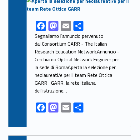
F
M
E
S
Link identifier share facebook archive #share-link-archive-19094
ac
as
m
h
Segnaliamo l'annuncio pervenuto
e
to
ai
ar
dal Consortium GARR - The Italian
Research Education Network.Annuncio -
b
d
l
e
Cerchiamo Optical Network Engineer per
o
o
la sede di RomaAperta la selezione per
o
n
neolaureati/e per il team Rete Ottica
k
GARR GARR, la rete italiana
dell'istruzione…
F
M
E
S
ac
as
m
h
e
to
ai
ar
b
d
l
e