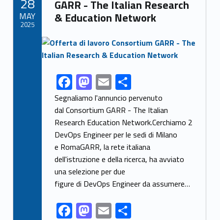
28
o
n
GARR - The Italian Research
MAY
& Education Network
k
2025
Link identifier archive #link-archive-thumb-soap-79864
F
M
E
S
Link identifier share facebook archive #share-link-archive-70022
ac
as
m
h
Segnaliamo l'annuncio pervenuto
e
to
ai
ar
dal Consortium GARR - The Italian
Research Education Network.Cerchiamo 2
b
d
l
e
DevOps Engineer per le sedi di Milano
o
o
e RomaGARR, la rete italiana
o
n
dell'istruzione e della ricerca, ha avviato
k
una selezione per due
figure di DevOps Engineer da assumere…
F
M
E
S