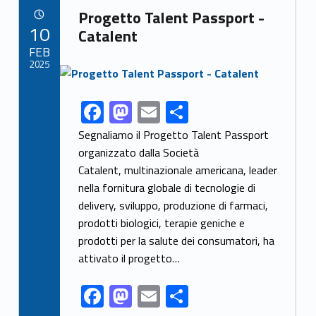
Link identifier archive #link-archive-29419
o
o
Progetto Talent Passport -
POSTED ON:
10
o
n
Catalent
FEB
k
2025
Link identifier archive #link-archive-thumb-soap-76008
F
M
E
S
Link identifier share facebook archive #share-link-archive-84679
ac
as
m
h
Segnaliamo il Progetto Talent Passport
e
to
ai
ar
organizzato dalla Società
Catalent, multinazionale americana, leader
b
d
l
e
nella fornitura globale di tecnologie di
o
o
delivery, sviluppo, produzione di farmaci,
o
n
prodotti biologici, terapie geniche e
k
prodotti per la salute dei consumatori, ha
attivato il progetto…
F
M
E
S