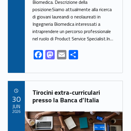
Biomedica. Descrizione della
o
o
posizione:Siamo attualmente alla ricerca
o
n
di giovani laureandi o neolaureati in
k
Ingegneria Biomedica interessati a
intraprendere un percorso professionale
nel ruolo di Product Service Specialist.In…
F
M
E
S
ac
as
m
h
e
to
ai
ar
b
d
l
e
Link identifier archive #link-archive-1612
o
o
Tirocini extra-curriculari
POSTED ON:
30
o
n
presso la Banca d’Italia
JUN
k
2026
Link identifier archive #link-archive-thumb-soap-10577