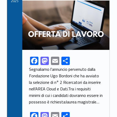
k
2025
Link identifier archive #link-archive-thumb-soap-16848
F
M
E
S
Link identifier share facebook archive #share-link-archive-51048
ac
as
m
h
Segnaliamo l'annuncio pervenuto dalla
e
to
ai
ar
Fondazione Ugo Bordoni che ha avviato
la selezione di n° 2 Ricercatori da inserire
b
d
l
e
nell’AREA Cloud e Dati.Tra i requisiti
o
o
minimi di cui i candidati dovranno essere in
o
n
possesso è richiesta:laurea magistrale…
k
F
M
E
S