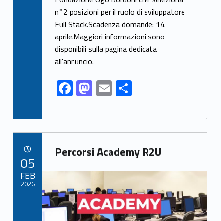
e
to
ai
ar
n°2 posizioni per il ruolo di sviluppatore
b
d
l
e
Full Stack.Scadenza domande: 14
o
o
aprile.Maggiori informazioni sono
o
n
disponibili sulla pagina dedicata
k
all'annuncio.
F
M
E
S
ac
as
m
h
e
to
ai
ar
b
d
l
e
Link identifier archive #link-archive-77273
o
o
Percorsi Academy R2U
POSTED ON:
05
o
n
Link identifier archive #link-archive-thumb-soap-31625
FEB
k
2026