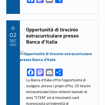
ac
as
m
h
e
to
ai
ar
b
d
l
e
Link identifier archive #link-archive-10311
o
o
Opportunità di tirocinio
POSTED ON:
02
o
n
extracurriculare presso
DEC
Banca d’Italia
k
2025
Link identifier archive #link-archive-thumb-soap-41279
F
M
E
S
Link identifier share facebook archive #share-link-archive-16167
ac
as
m
h
La Banca d'Italia offre l'opportunità di
e
to
ai
ar
svolgere, presso i propri uffici, 29 tirocini
extracurriculari.Sono richiesti laureati di
b
d
l
e
area "STEM" ed ai tirocinanti sarà
o
o
riconosciuta un’indennità di