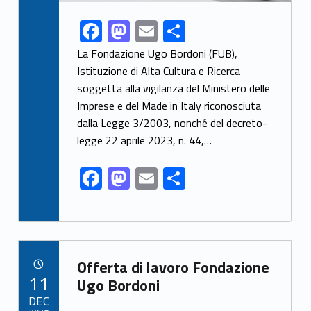
F
M
E
S
Link identifier share facebook archive #share-link-archive-48039
ac
as
m
h
La Fondazione Ugo Bordoni (FUB),
e
to
ai
ar
Istituzione di Alta Cultura e Ricerca
soggetta alla vigilanza del Ministero delle
b
d
l
e
Imprese e del Made in Italy riconosciuta
o
o
dalla Legge 3/2003, nonché del decreto-
o
n
legge 22 aprile 2023, n. 44,…
k
F
M
E
S
ac
as
m
h
e
to
ai
ar
b
d
l
e
Link identifier archive #link-archive-72089
o
o
Offerta di lavoro Fondazione
POSTED ON:
11
o
n
Ugo Bordoni
DEC