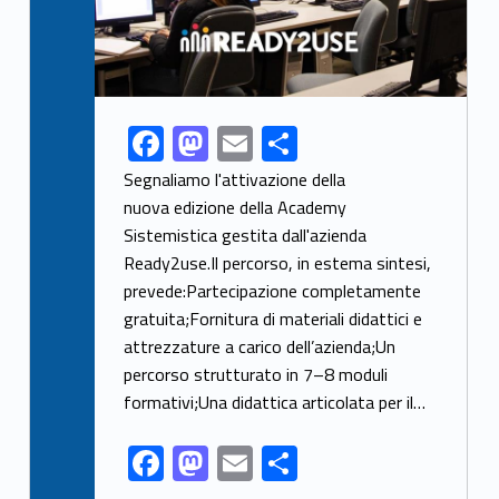
F
M
E
S
Link identifier share facebook archive #share-link-archive-13829
ac
as
m
h
Segnaliamo l'attivazione della
e
to
ai
ar
nuova edizione della Academy
Sistemistica gestita dall'azienda
b
d
l
e
Ready2use.Il percorso, in estema sintesi,
o
o
prevede:Partecipazione completamente
o
n
gratuita;Fornitura di materiali didattici e
k
attrezzature a carico dell’azienda;Un
percorso strutturato in 7–8 moduli
formativi;Una didattica articolata per il…
F
M
E
S