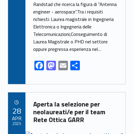
e
to
ai
ar
Randstad che ricerca la figura di "Antenna
engineer - aerospace".Tra i requisiti
b
d
l
e
richiesti: Laurea magistrale in Ingegneria
o
o
Elettronica o Ingegneria delle
o
n
Telecomunicazioni;Conseguimento di
k
Laurea Magistrale o PHD nel settore
oppure pregressa esperienza nel…
F
M
E
S
ac
as
m
h
e
to
ai
ar
b
d
l
e
Link identifier archive #link-archive-5980
o
o
Aperta la selezione per
POSTED ON:
28
o
n
neolaureati/e per il team
APR
Rete Ottica GARR
k
2025
Link identifier archive #link-archive-thumb-soap-70621