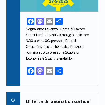
F
M
E
S
Link identifier share facebook archive #share-link-archive-42348
ac
as
m
h
Segnaliamo l'evento "Roma al Lavoro"
e
to
ai
ar
che si terrà giovedì 29 maggio, dalle ore
9.30 alle 14.00, presso il Polo di
b
d
l
e
Ostia.L’iniziativa, che ricalca l’edizione
o
o
romana svolta presso la Scuola di
o
n
Economia e Studi Aziendali lo…
k
F
M
E
S
ac
as
m
h
e
to
ai
ar
b
d
l
e
Link identifier archive #link-archive-66982
o
o
Offerta di lavoro Consortium
POSTED ON: