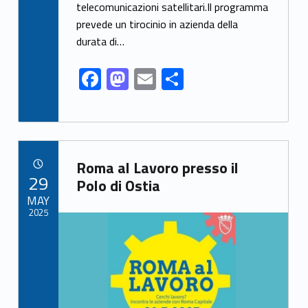
k
telecomunicazioni satellitari.Il programma
prevede un tirocinio in azienda della
durata di…
F
M
E
S
ac
as
m
h
e
to
ai
ar
b
d
l
e
Link identifier archive #link-archive-4983
o
o
Roma al Lavoro presso il
POSTED ON:
29
o
n
Polo di Ostia
MAY
k
2025
Link identifier archive #link-archive-thumb-soap-61121