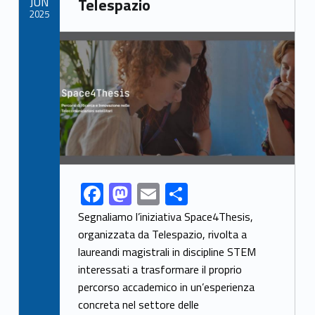
JUN
Telespazio
k
2025
Link identifier archive #link-archive-thumb-soap-47883
F
M
E
S
Link identifier share facebook archive #share-link-archive-8080
ac
as
m
h
Segnaliamo l’iniziativa Space4Thesis,
e
to
ai
ar
organizzata da Telespazio, rivolta a
laureandi magistrali in discipline STEM
b
d
l
e
interessati a trasformare il proprio
o
o
percorso accademico in un’esperienza
o
n
concreta nel settore delle