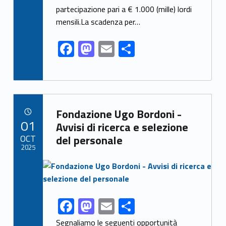
o
n
partecipazione pari a € 1.000 (mille) lordi
k
mensili.La scadenza per…
F
M
E
S
ac
as
m
h
e
to
ai
ar
b
d
l
e
Link identifier archive #link-archive-77085
o
o
Fondazione Ugo Bordoni -
POSTED ON:
01
o
n
Avvisi di ricerca e selezione
OCT
del personale
k
2025
Link identifier archive #link-archive-thumb-soap-99310
F
M
E
S
Link identifier share facebook archive #share-link-archive-88026
ac
as
m
h
Segnaliamo le seguenti opportunità