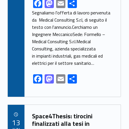
F
M
E
S
Link identifier share facebook archive #share-link-archive-40100
ac
as
m
h
Segnaliamo l'offerta di lavoro pervenuta
e
to
ai
ar
da Medical Consulting S.r.l, di seguito il
testo con l'annuncio.Cerchiamo un
b
d
l
e
Ingegnere MeccanicoSede: Formello –
o
o
Medical Consulting S.r.l.Medical
o
n
Consulting, azienda specializzata
k
in impianti industriali, gas medicali ed
elettrici per il settore sanitario…
F
M
E
S
ac
as
m
h
e
to
ai
ar
b
d
l
e
Link identifier archive #link-archive-68297
o
o
Space4Thesis: tirocini
POSTED ON:
13
o
n
finalizzati alla tesi in