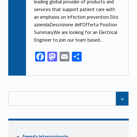
e
to
ai
ar
leading global provider of products and
services that support patient care with
b
d
l
e
an emphasis on infection prevention.Sito
o
o
aziendaDescrizione dell'Offerta Position
o
n
SummaryWe are looking for an Electrical
k
Engineer to join our team based…
F
M
E
S
ac
as
m
h
e
to
ai
ar
b
d
l
e
Posts Navigation
o
o
»
o
n
k
Sidebar
Agenda internazionale