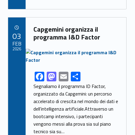
ac
as
m
h
e
to
ai
ar
b
d
l
e
Link identifier archive #link-archive-13320
o
o
Capgemini organizza il
POSTED ON:
03
o
n
programma I&D Factor
FEB
k
2026
Link identifier archive #link-archive-thumb-soap-14467
F
M
E
S
Link identifier share facebook archive #share-link-archive-63686
ac
as
m
h
Segnaliamo il programma ID Factor,
e
to
ai
ar
organizzato da Capgemini: un percorso
accelerato di crescita nel mondo dei dati e
b
d
l
e
dell’intelligenza artificiale.Attraverso un
o
o
bootcamp intensivo, i partecipanti
o
n
vengono messi alla prova sia sul piano
k
tecnico sia su…