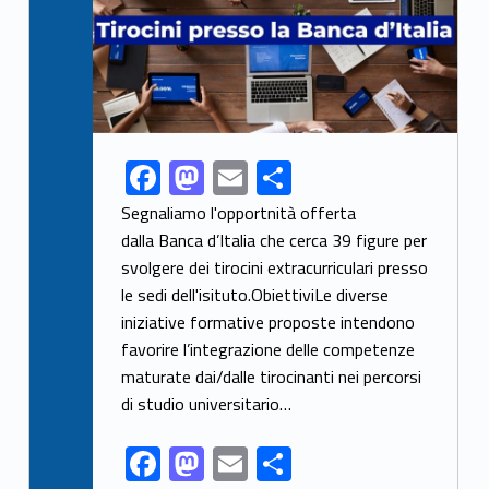
F
M
E
S
Link identifier share facebook archive #share-link-archive-20314
ac
as
m
h
Segnaliamo l'opportnità offerta
e
to
ai
ar
dalla Banca d’Italia che cerca 39 figure per
svolgere dei tirocini extracurriculari presso
b
d
l
e
le sedi dell'isituto.ObiettiviLe diverse
o
o
iniziative formative proposte intendono
o
n
favorire l’integrazione delle competenze
k
maturate dai/dalle tirocinanti nei percorsi
di studio universitario…
F
M
E
S