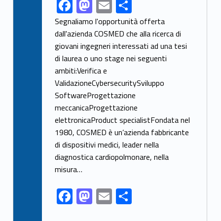
F
M
E
S
Link identifier share facebook archive #share-link-archive-42983
ac
as
m
h
Segnaliamo l'opportunità offerta
e
to
ai
ar
dall'azienda COSMED che alla ricerca di
giovani ingegneri interessati ad una tesi
b
d
l
e
di laurea o uno stage nei seguenti
o
o
ambiti:Verifica e
o
n
ValidazioneCybersecuritySviluppo
k
SoftwareProgettazione
meccanicaProgettazione
elettronicaProduct specialistFondata nel
1980, COSMED è un’azienda fabbricante
di dispositivi medici, leader nella
diagnostica cardiopolmonare, nella
misura…
F
M
E
S
ac
as
m
h