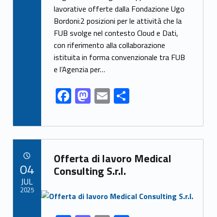
e
to
ai
ar
lavorative offerte dalla Fondazione Ugo
Bordoni:2 posizioni per le attività che la
b
d
l
e
FUB svolge nel contesto Cloud e Dati,
o
o
con riferimento alla collaborazione
o
n
istituita in forma convenzionale tra FUB
k
e l’Agenzia per…
F
M
E
S
ac
as
m
h
e
to
ai
ar
b
d
l
e
Link identifier archive #link-archive-89868
o
o
Offerta di lavoro Medical
POSTED ON:
04
o
n
Consulting S.r.l.
JUL
k
2025
Link identifier archive #link-archive-thumb-soap-28974