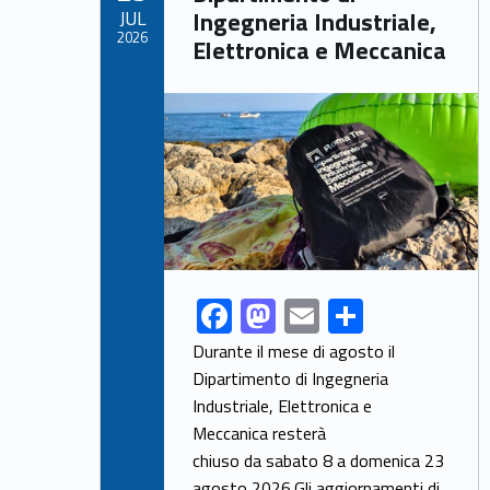
JUL
Ingegneria Industriale,
k
2026
Elettronica e Meccanica
Link identifier archive #link-archive-thumb-soap-76697
F
M
E
S
Link identifier share facebook archive #share-link-archive-54495
ac
as
m
h
Durante il mese di agosto il
e
to
ai
ar
Dipartimento di Ingegneria
Industriale, Elettronica e
b
d
l
e
Meccanica resterà
o
o
chiuso da sabato 8 a domenica 23
agosto 2026.Gli aggiornamenti di