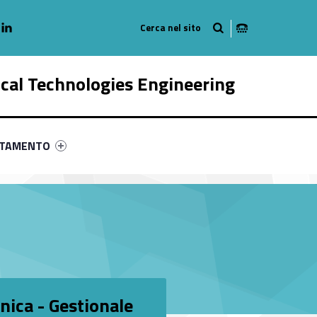
adio
linkedlin
am
outube
ical Technologies Engineering
ry-64816-58
ntifier #link-menu-primary-76677-68
NTAMENTO
nica - Gestionale