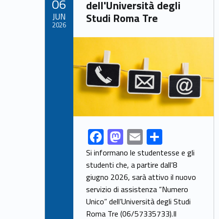
06
o
n
dell'Università degli
JUN
Studi Roma Tre
k
2026
Link identifier archive #link-archive-thumb-soap-66117
F
M
E
S
Link identifier share facebook archive #share-link-archive-76094
ac
as
m
h
Si informano le studentesse e gli
e
to
ai
ar
studenti che, a partire dall’8
giugno 2026, sarà attivo il nuovo
b
d
l
e
servizio di assistenza “Numero
o
o
Unico” dell’Università degli Studi
o
n
Roma Tre (06/57335733).Il