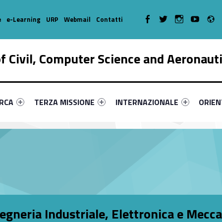
R
WebMan on Facebook
WebMan on Twitter
WebMan on Instagr
WebMan on Y
e
e-Learning
URP
Webmail
Contatti
 Civil, Computer Science and Aeronaut
enu-primary-77757-17
dentifier #link-menu-primary-33367-38
Link identifier #link-menu-primary-26064-51
Link identifier #link-menu-prima
Link ide
ERCA
TERZA MISSIONE
INTERNAZIONALE
ORIE
egneria Industriale, Elettronica e Mecca