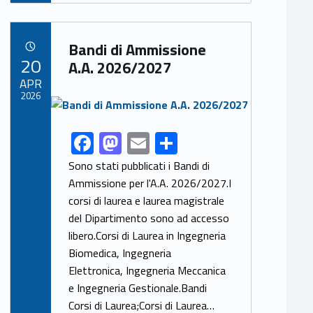
e
to
ai
ar
b
d
l
e
Link identifier archive #link-archive-86982
o
o
Bandi di Ammissione
POSTED ON:
20
o
n
A.A. 2026/2027
APR
k
2026
Link identifier archive #link-archive-thumb-soap-37618
F
M
E
S
Link identifier share facebook archive #share-link-archive-38145
ac
as
m
h
Sono stati pubblicati i Bandi di
e
to
ai
ar
Ammissione per l'A.A. 2026/2027.I
corsi di laurea e laurea magistrale
b
d
l
e
del Dipartimento sono ad accesso
o
o
libero.Corsi di Laurea in Ingegneria
o
n
Biomedica, Ingegneria
k
Elettronica, Ingegneria Meccanica
e Ingegneria Gestionale.Bandi
Corsi di Laurea;Corsi di Laurea…