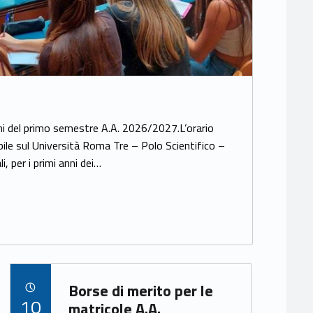
ioni del primo semestre A.A. 2026/2027.L’orario
ibile sul Università Roma Tre – Polo Scientifico –
i, per i primi anni dei…
Link identifier archive #link-archive-15772
Borse di merito per le
POSTED ON:
10
matricole A.A.