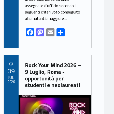
k
assegnate d’ufficio secondo i
seguenti criteri:Voto conseguito
alla maturità maggiore…
F
M
E
S
ac
as
m
h
e
to
ai
ar
b
d
l
e
Link identifier archive #link-archive-76497
o
o
Rock Your Mind 2026 –
POSTED ON:
09
o
n
9 Luglio, Roma -
JUL
opportunità per
k
2026
studenti e neolaureati
Link identifier archive #link-archive-thumb-soap-84219