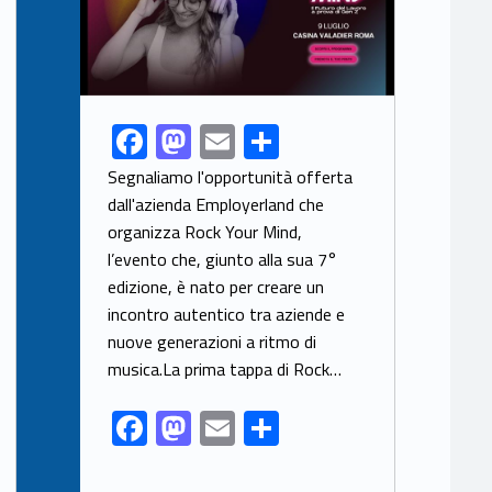
F
M
E
S
Link identifier share facebook archive #share-link-archive-67433
ac
as
m
h
Segnaliamo l'opportunità offerta
e
to
ai
ar
dall'azienda Employerland che
organizza Rock Your Mind,
b
d
l
e
l’evento che, giunto alla sua 7°
o
o
edizione, è nato per creare un
o
n
incontro autentico tra aziende e
k
nuove generazioni a ritmo di
musica.La prima tappa di Rock…
F
M
E
S
ac
as
m
h