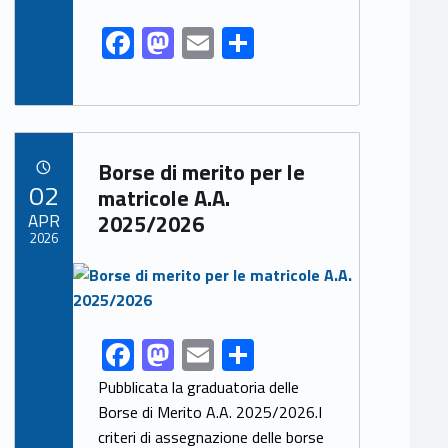
F
M
E
S
ac
as
m
h
e
to
ai
ar
b
d
l
e
Link identifier archive #link-archive-70689
o
o
Borse di merito per le
POSTED ON:
02
o
n
matricole A.A.
APR
2025/2026
k
2026
Link identifier archive #link-archive-thumb-soap-84124
F
M
E
S
Link identifier share facebook archive #share-link-archive-69810
ac
as
m
h
Pubblicata la graduatoria delle
e
to
ai
ar
Borse di Merito A.A. 2025/2026.I
criteri di assegnazione delle borse