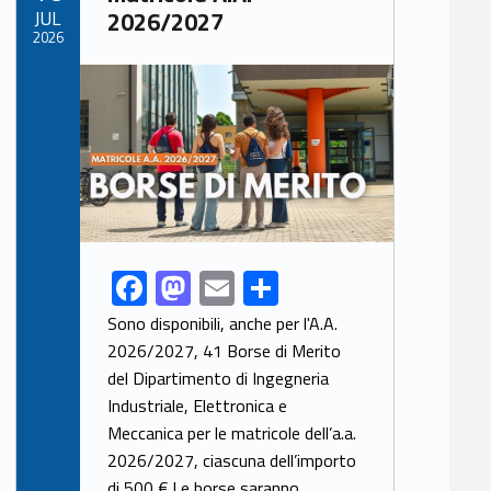
JUL
2026/2027
2026
Link identifier archive #link-archive-thumb-soap-48272
F
M
E
S
Link identifier share facebook archive #share-link-archive-45756
ac
as
m
h
Sono disponibili, anche per l'A.A.
e
to
ai
ar
2026/2027, 41 Borse di Merito
del Dipartimento di Ingegneria
b
d
l
e
Industriale, Elettronica e
o
o
Meccanica per le matricole dell’a.a.
o
n
2026/2027, ciascuna dell’importo
di 500 €.Le borse saranno