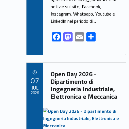
o
n
k
notizie sul sito, Facebook,
Instagram, Whatsapp, Youtube e
LinkedIn nel periodo di…
F
M
E
S
ac
as
m
h
e
to
ai
ar
b
d
l
e
Link identifier archive #link-archive-76694
o
o
Open Day 2026 -
POSTED ON:
07
o
n
Dipartimento di
JUL
Ingegneria Industriale,
k
2026
Elettronica e Meccanica
Link identifier archive #link-archive-thumb-soap-42237