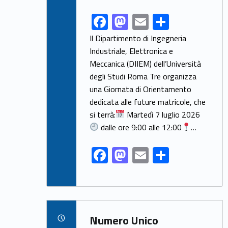
F
M
E
S
Link identifier share facebook archive #share-link-archive-28572
ac
as
m
h
Il Dipartimento di Ingegneria
e
to
ai
ar
Industriale, Elettronica e
Meccanica (DIIEM) dell’Università
b
d
l
e
degli Studi Roma Tre organizza
o
o
una Giornata di Orientamento
o
n
dedicata alle future matricole, che
k
si terrà:
Martedì 7 luglio 2026
dalle ore 9:00 alle 12:00
…
F
M
E
S
ac
as
m
h
e
to
ai
ar
b
d
l
e
Link identifier archive #link-archive-2824
o
o
Numero Unico
POSTED ON: