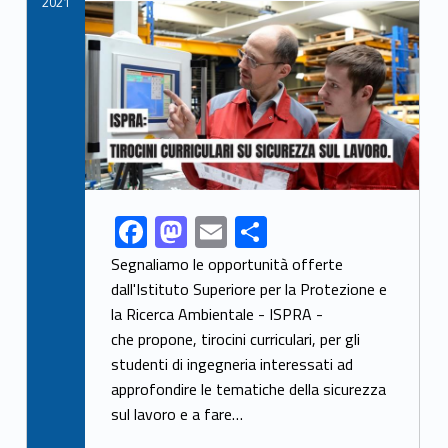
2021
Link identifier archive #link-archive-thumb-soap-13635
F
M
E
S
Link identifier share facebook archive #share-link-archive-42455
ac
as
m
h
Segnaliamo le opportunità offerte
e
to
ai
ar
dall'Istituto Superiore per la Protezione e
la Ricerca Ambientale - ISPRA -
b
d
l
e
che propone, tirocini curriculari, per gli
o
o
studenti di ingegneria interessati ad
o
n
approfondire le tematiche della sicurezza
k
sul lavoro e a fare…