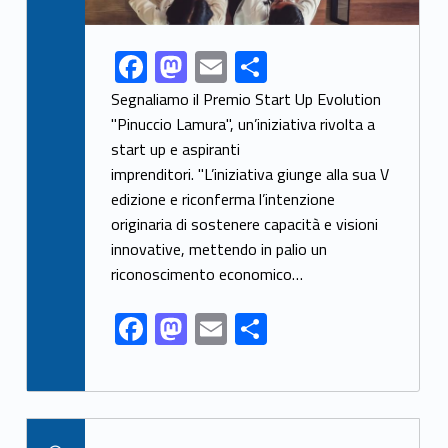
F
M
E
S
Link identifier share facebook archive #share-link-archive-25959
ac
as
m
h
Segnaliamo il Premio Start Up Evolution
e
to
ai
ar
"Pinuccio Lamura", un’iniziativa rivolta a
start up e aspiranti
b
d
l
e
imprenditori. "L’iniziativa giunge alla sua V
o
o
edizione e riconferma l’intenzione
o
n
originaria di sostenere capacità e visioni
k
innovative, mettendo in palio un
riconoscimento economico…
F
M
E
S
ac
as
m
h
e
to
ai
ar
b
d
l
e