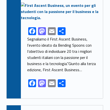
Link identifier archive #link-archive-thumb-soap-25803
F
M
E
S
Link identifier share facebook archive #share-link-archive-96009
ac
as
m
h
Segnaliamo il First Ascent Business,
e
to
ai
ar
l’evento ideato da Bending Spoons con
l’obiettivo di individuare 20 tra i migliori
b
d
l
e
studenti italiani con la passione per il
o
o
business e la tecnologia."Giunto alla terza
o
n
edizione, First Ascent Business…
k
F
M
E
S
ac
as
m
h
e
to
ai
ar
b
d
l
e