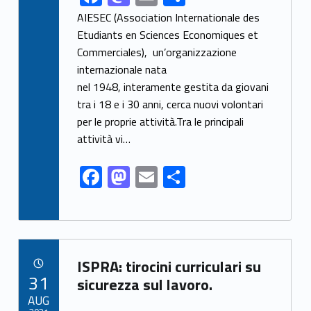
ac
as
m
h
AIESEC (Association Internationale des
e
to
ai
ar
Etudiants en Sciences Economiques et
Commerciales), un’organizzazione
b
d
l
e
internazionale nata
o
o
nel 1948, interamente gestita da giovani
o
n
tra i 18 e i 30 anni, cerca nuovi volontari
k
per le proprie attività.Tra le principali
attività vi…
F
M
E
S
ac
as
m
h
e
to
ai
ar
b
d
l
e
Link identifier archive #link-archive-65065
o
o
ISPRA: tirocini curriculari su
POSTED ON:
31
o
n
sicurezza sul lavoro.
AUG
k