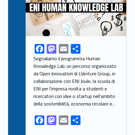
F
M
E
S
Link identifier share facebook archive #share-link-archive-37488
ac
as
m
h
Segnaliamo il programma Human
e
to
ai
ar
Knowledge Lab: un percorso organizzato
da Open Innovation di LVenture Group, in
b
d
l
e
collaborazione con ENI Joule, la scuola di
o
o
ENI per l’impresa rivolta a studenti e
o
n
ricercatori con idee o startup nell’ambito
k
della sostenibilità, economia circolare e…
F
M
E
S
ac
as
m
h