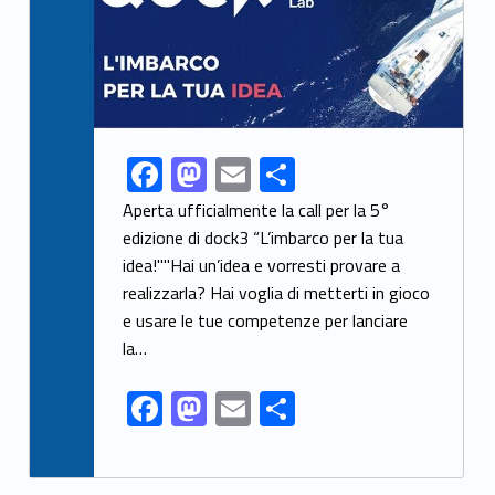
F
M
E
S
Link identifier share facebook archive #share-link-archive-33992
ac
as
m
h
Aperta ufficialmente la call per la 5°
e
to
ai
ar
edizione di dock3 “L’imbarco per la tua
idea!""Hai un’idea e vorresti provare a
b
d
l
e
realizzarla? Hai voglia di metterti in gioco
o
o
e usare le tue competenze per lanciare
o
n
la…
k
F
M
E
S
ac
as
m
h
e
to
ai
ar