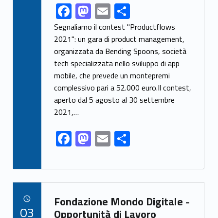
F
M
E
S
Link identifier share facebook archive #share-link-archive-79388
ac
as
m
h
Segnaliamo il contest "Productflows
e
to
ai
ar
2021": un gara di product management,
organizzata da Bending Spoons, società
b
d
l
e
tech specializzata nello sviluppo di app
o
o
mobile, che prevede un montepremi
o
n
complessivo pari a 52.000 euro.Il contest,
k
aperto dal 5 agosto al 30 settembre
2021,…
F
M
E
S
ac
as
m
h
e
to
ai
ar
b
d
l
e
Link identifier archive #link-archive-58046
o
o
Fondazione Mondo Digitale -
POSTED ON:
03
o
n
Opportunità di Lavoro