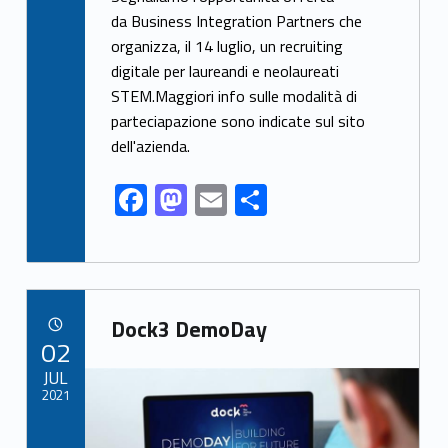
e
to
ai
ar
da Business Integration Partners che
organizza, il 14 luglio, un recruiting
b
d
l
e
digitale per laureandi e neolaureati
o
o
STEM.Maggiori info sulle modalità di
o
n
parteciapazione sono indicate sul sito
k
dell'azienda.
F
M
E
S
ac
as
m
h
e
to
ai
ar
b
d
l
e
Link identifier archive #link-archive-62979
o
o
Dock3 DemoDay
POSTED ON:
02
o
n
Link identifier archive #link-archive-thumb-soap-83211
JUL
k
2021