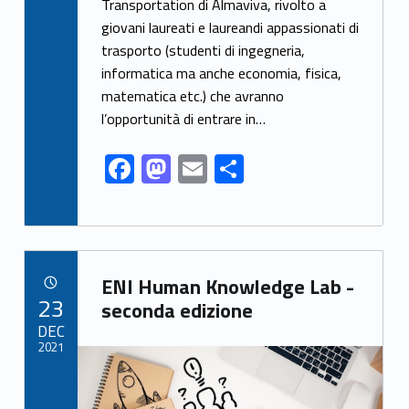
Transportation di Almaviva, rivolto a
o
o
giovani laureati e laureandi appassionati di
o
n
trasporto (studenti di ingegneria,
k
informatica ma anche economia, fisica,
matematica etc.) che avranno
l’opportunità di entrare in…
F
M
E
S
ac
as
m
h
e
to
ai
ar
b
d
l
e
Link identifier archive #link-archive-43030
o
o
ENI Human Knowledge Lab -
POSTED ON:
23
o
n
seconda edizione
DEC
k
2021
Link identifier archive #link-archive-thumb-soap-69398