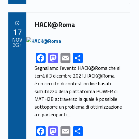
e
to
ai
ar
b
d
l
e
Link identifier archive #link-archive-34715
o
o
HACK@Roma
POSTED ON:
17
o
n
Link identifier archive #link-archive-thumb-soap-8086
NOV
k
2021
F
M
E
S
Link identifier share facebook archive #share-link-archive-24552
ac
as
m
h
Segnaliamo l'evento HACK@Roma che si
e
to
ai
ar
terrà il 3 dicembre 2021.HACK@Roma
è un circuito di contest on line basati
b
d
l
e
sull’utilizzo della piattaforma POWER di
o
o
MATH2B attraverso la quale è possibile
o
n
sottoporre un problema di ottimizzazione
k
a n partecipanti,…
F
M
E
S