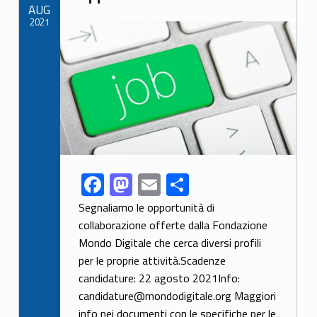
AUG
k
2021
Link identifier archive #link-archive-thumb-soap-26815
F
M
E
S
Link identifier share facebook archive #share-link-archive-41477
ac
as
m
h
Segnaliamo le opportunità di
e
to
ai
ar
collaborazione offerte dalla Fondazione
Mondo Digitale che cerca diversi profili
b
d
l
e
per le proprie attività.Scadenze
o
o
candidature: 22 agosto 2021Info:
o
n
candidature@mondodigitale.org Maggiori
info nei documenti con le specifiche per le