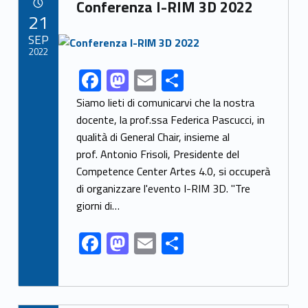
Link identifier archive #link-archive-42262
o
o
Conferenza I-RIM 3D 2022
POSTED ON:
21
o
n
Link identifier archive #link-archive-thumb-soap-83626
SEP
k
2022
F
M
E
S
Link identifier share facebook archive #share-link-archive-69837
ac
as
m
h
Siamo lieti di comunicarvi che la nostra
e
to
ai
ar
docente, la prof.ssa Federica Pascucci, in
qualità di General Chair, insieme al
b
d
l
e
prof. Antonio Frisoli, Presidente del
o
o
Competence Center Artes 4.0, si occuperà
o
n
di organizzare l'evento I-RIM 3D. "Tre
k
giorni di…
F
M
E
S
ac
as
m
h
e
to
ai
ar