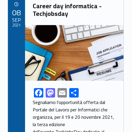
Link identifier archive #link-archive-71234
o
o
Career day informatica -
POSTED ON:
08
o
n
Techjobsday
SEP
k
2021
Link identifier archive #link-archive-thumb-soap-80739
F
M
E
S
Link identifier share facebook archive #share-link-archive-85319
ac
as
m
h
Segnaliamo l'opportunità offerta dal
e
to
ai
ar
Portale del Lavoro per Informatici che
organizza, per il 19 e 20 novembre 2021,
b
d
l
e
la terza edizione
o
o
dell'evento TechJobsDay dedicato al