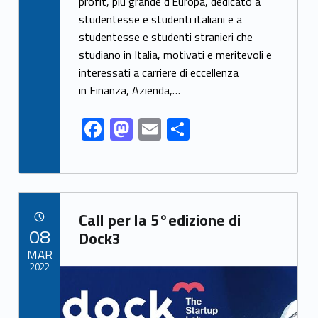
profit, più grande d’Europa, dedicato a
o
o
studentesse e studenti italiani e a
o
n
studentesse e studenti stranieri che
k
studiano in Italia, motivati e meritevoli e
interessati a carriere di eccellenza
in Finanza, Azienda,…
F
M
E
S
ac
as
m
h
e
to
ai
ar
b
d
l
e
Link identifier archive #link-archive-49277
o
o
Call per la 5°edizione di
POSTED ON:
08
o
n
Dock3
MAR
k
2022
Link identifier archive #link-archive-thumb-soap-21728