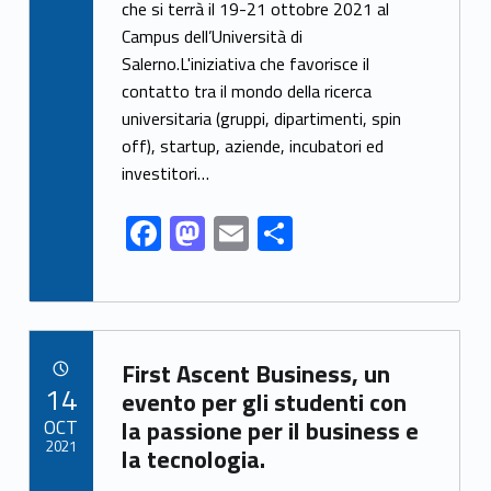
e
to
ai
ar
che si terrà il 19-21 ottobre 2021 al
Campus dell’Università di
b
d
l
e
Salerno.L'iniziativa che favorisce il
o
o
contatto tra il mondo della ricerca
o
n
universitaria (gruppi, dipartimenti, spin
k
off), startup, aziende, incubatori ed
investitori…
F
M
E
S
ac
as
m
h
e
to
ai
ar
b
d
l
e
Link identifier archive #link-archive-99953
o
o
First Ascent Business, un
POSTED ON:
14
o
n
evento per gli studenti con
OCT
la passione per il business e
k
2021
la tecnologia.