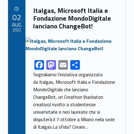
b
d
l
e
Link identifier archive #link-archive-58924
o
o
Italgas, Microsoft Italia e
POSTED ON:
02
o
n
Fondazione MondoDigitale
AUG
lanciano ChangeBot!
k
2022
Link identifier archive #link-archive-thumb-soap-33309
F
M
E
S
Link identifier share facebook archive #share-link-archive-70256
ac
as
m
h
Segnaliamo l'iniziativa organizzata
e
to
ai
ar
da Italgas, Microsoft Italia e Fondazione
MondoDigitale che lanciano
b
d
l
e
ChangeBot, un Creathon (hackaton
o
o
creativo) rivolto a studentesse
o
n
universitarie e neo laureate che si
k
disputerà il 7 ottobre a Milano nella sede
di Italgas.La sfida? Creare…