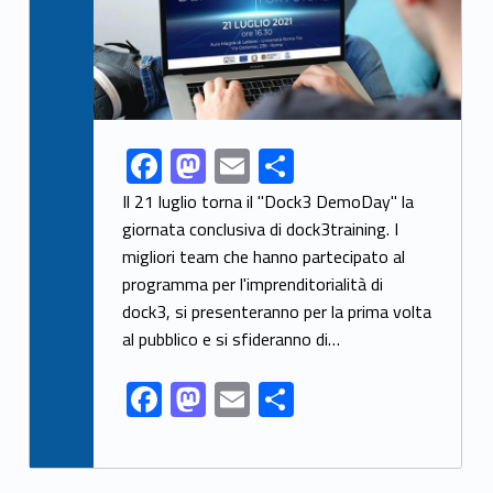
F
M
E
S
Link identifier share facebook archive #share-link-archive-55588
ac
as
m
h
Il 21 luglio torna il "Dock3 DemoDay" la
e
to
ai
ar
giornata conclusiva di dock3training. I
migliori team che hanno partecipato al
b
d
l
e
programma per l'imprenditorialità di
o
o
dock3, si presenteranno per la prima volta
o
n
al pubblico e si sfideranno di…
k
F
M
E
S
ac
as
m
h
e
to
ai
ar