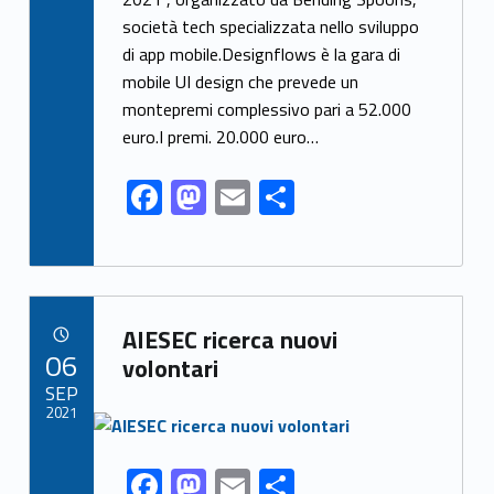
e
to
ai
ar
società tech specializzata nello sviluppo
b
d
l
e
di app mobile.Designflows è la gara di
o
o
mobile UI design che prevede un
o
n
montepremi complessivo pari a 52.000
k
euro.I premi. 20.000 euro…
F
M
E
S
ac
as
m
h
e
to
ai
ar
b
d
l
e
Link identifier archive #link-archive-71532
o
o
AIESEC ricerca nuovi
POSTED ON:
06
o
n
volontari
SEP
k
2021
Link identifier archive #link-archive-thumb-soap-44564
F
M
E
S
Link identifier share facebook archive #share-link-archive-13861