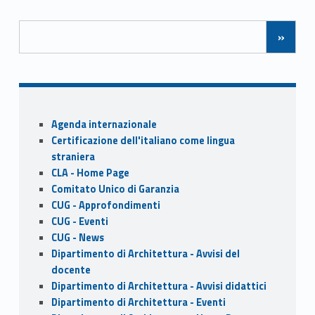
b
d
l
e
Posts Navigation
o
o
»
o
n
k
Sidebar
Agenda internazionale
Certificazione dell'italiano come lingua
straniera
CLA - Home Page
Comitato Unico di Garanzia
CUG - Approfondimenti
CUG - Eventi
CUG - News
Dipartimento di Architettura - Avvisi del
docente
Dipartimento di Architettura - Avvisi didattici
Dipartimento di Architettura - Eventi