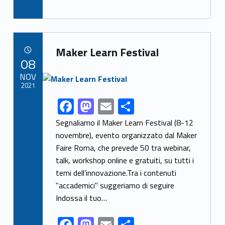
ac
as
m
h
e
to
ai
ar
b
d
l
e
Link identifier archive #link-archive-14226
o
o
Maker Learn Festival
POSTED ON:
08
o
n
Link identifier archive #link-archive-thumb-soap-22172
NOV
k
2021
F
M
E
S
Link identifier share facebook archive #share-link-archive-46232
ac
as
m
h
Segnaliamo il Maker Learn Festival (8-12
e
to
ai
ar
novembre), evento organizzato dal Maker
Faire Roma, che prevede 50 tra webinar,
b
d
l
e
talk, workshop online e gratuiti, su tutti i
o
o
temi dell’innovazione.Tra i contenuti
o
n
"accademici" suggeriamo di seguire
k
Indossa il tuo…