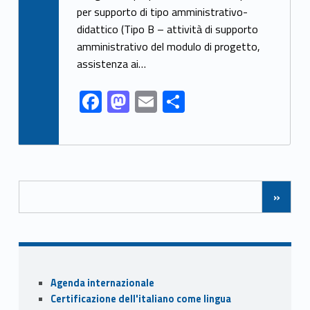
b
d
l
e
per supporto di tipo amministrativo-
o
o
didattico (Tipo B – attività di supporto
o
n
amministrativo del modulo di progetto,
k
assistenza ai…
F
M
E
S
ac
as
m
h
e
to
ai
ar
b
d
l
e
Posts Navigation
o
o
»
o
n
k
Sidebar
Agenda internazionale
Certificazione dell'italiano come lingua