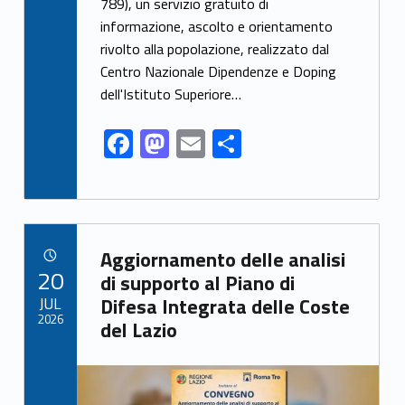
789), un servizio gratuito di
b
d
l
e
informazione, ascolto e orientamento
o
o
rivolto alla popolazione, realizzato dal
o
n
Centro Nazionale Dipendenze e Doping
k
dell'Istituto Superiore…
F
M
E
S
ac
as
m
h
e
to
ai
ar
b
d
l
e
Link identifier archive #link-archive-70952
o
o
Aggiornamento delle analisi
POSTED ON:
20
o
n
di supporto al Piano di
JUL
Difesa Integrata delle Coste
k
2026
del Lazio
Link identifier archive #link-archive-thumb-soap-46753