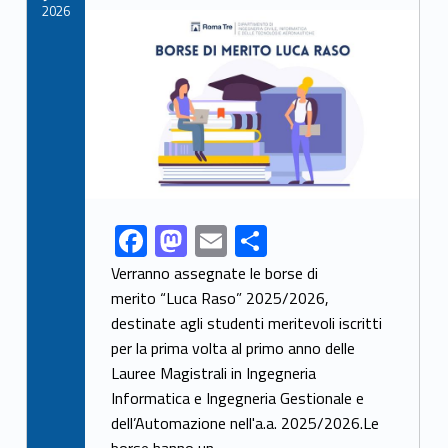
k
2026
Link identifier archive #link-archive-thumb-soap-30824
F
M
E
S
Link identifier share facebook archive #share-link-archive-67057
ac
as
m
h
Verranno assegnate le borse di
e
to
ai
ar
merito “Luca Raso” 2025/2026,
destinate agli studenti meritevoli iscritti
b
d
l
e
per la prima volta al primo anno delle
o
o
Lauree Magistrali in Ingegneria
o
n
Informatica e Ingegneria Gestionale e
k
dell’Automazione nell'a.a. 2025/2026.Le