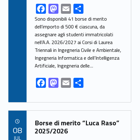
F
M
E
S
Link identifier share facebook archive #share-link-archive-75542
ac
as
m
h
Sono disponibili 41 borse di merito
e
to
ai
ar
dell’importo di 500 € ciascuna, da
assegnare agli studenti immatricolati
b
d
l
e
nell’A.A. 2026/2027 ai Corsi di Laurea
o
o
Triennali in Ingegneria Civile e Ambientale,
o
n
Ingegneria Informatica e dell’Intelligenza
k
Artificiale, Ingegneria delle…
F
M
E
S
ac
as
m
h
e
to
ai
ar
b
d
l
e
Link identifier archive #link-archive-25552
o
o
Borse di merito “Luca Raso”
POSTED ON:
08
o
n
2025/2026
JUL