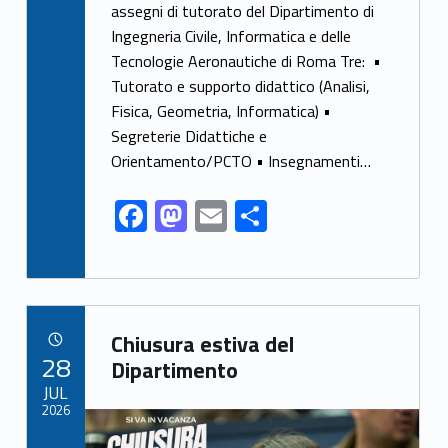
e
to
ai
ar
assegni di tutorato del Dipartimento di
Ingegneria Civile, Informatica e delle
b
d
l
e
Tecnologie Aeronautiche di Roma Tre: •
o
o
Tutorato e supporto didattico (Analisi,
o
n
Fisica, Geometria, Informatica) •
k
Segreterie Didattiche e
Orientamento/PCTO • Insegnamenti…
F
M
E
S
ac
as
m
h
e
to
ai
ar
b
d
l
e
Link identifier archive #link-archive-4148
o
o
Chiusura estiva del
POSTED ON:
28
o
n
Dipartimento
JUL
k
2026
Link identifier archive #link-archive-thumb-soap-95537