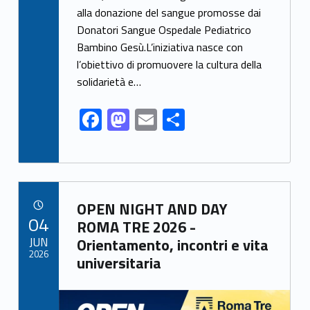
e
to
ai
ar
alla donazione del sangue promosse dai
b
d
l
e
Donatori Sangue Ospedale Pediatrico
o
o
Bambino Gesù.L’iniziativa nasce con
o
n
l’obiettivo di promuovere la cultura della
k
solidarietà e…
F
M
E
S
ac
as
m
h
e
to
ai
ar
b
d
l
e
Link identifier archive #link-archive-24205
o
o
OPEN NIGHT AND DAY
POSTED ON:
04
o
n
ROMA TRE 2026 -
JUN
Orientamento, incontri e vita
k
2026
universitaria
Link identifier archive #link-archive-thumb-soap-27325