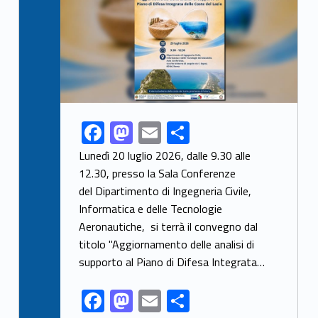
F
M
E
S
Link identifier share facebook archive #share-link-archive-26210
ac
as
m
h
Lunedì 20 luglio 2026, dalle 9.30 alle
e
to
ai
ar
12.30, presso la Sala Conferenze
del Dipartimento di Ingegneria Civile,
b
d
l
e
Informatica e delle Tecnologie
o
o
Aeronautiche, si terrà il convegno dal
o
n
titolo "Aggiornamento delle analisi di
k
supporto al Piano di Difesa Integrata…
F
M
E
S