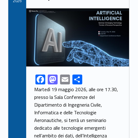
2026
Link identifier archive #link-archive-thumb-soap-25307
F
M
E
S
Link identifier share facebook archive #share-link-archive-81181
ac
as
m
h
Martedì 19 maggio 2026, alle ore 17.30,
e
to
ai
ar
presso la Sala Conferenze del
Dipartimento di Ingegneria Civile,
b
d
l
e
Informatica e delle Tecnologie
o
o
Aeronautiche, si terrà un seminario
o
n
dedicato alle tecnologie emergenti
nell’ambito dei dati, dell’Intelligenza