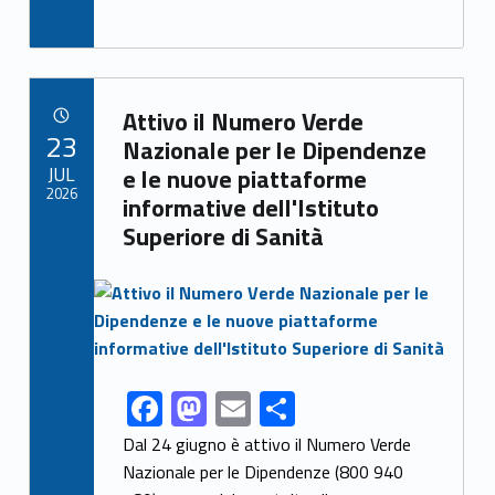
ac
as
m
h
e
to
ai
ar
b
d
l
e
Link identifier archive #link-archive-34048
o
o
Attivo il Numero Verde
POSTED ON:
23
o
n
Nazionale per le Dipendenze
JUL
e le nuove piattaforme
k
2026
informative dell'Istituto
Superiore di Sanità
Link identifier archive #link-archive-thumb-soap-98153
F
M
E
S
Link identifier share facebook archive #share-link-archive-79352
ac
as
m
h
Dal 24 giugno è attivo il Numero Verde
e
to
ai
ar
Nazionale per le Dipendenze (800 940