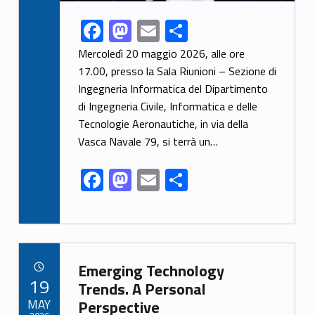
F
M
E
S
Link identifier share facebook archive #share-link-archive-49757
ac
as
m
h
Mercoledì 20 maggio 2026, alle ore
e
to
ai
ar
17.00, presso la Sala Riunioni – Sezione di
Ingegneria Informatica del Dipartimento
b
d
l
e
di Ingegneria Civile, Informatica e delle
o
o
Tecnologie Aeronautiche, in via della
o
n
Vasca Navale 79, si terrà un…
k
F
M
E
S
ac
as
m
h
e
to
ai
ar
b
d
l
e
Link identifier archive #link-archive-8008
o
o
Emerging Technology
POSTED ON:
19
o
n
Trends. A Personal
MAY
Perspective
k