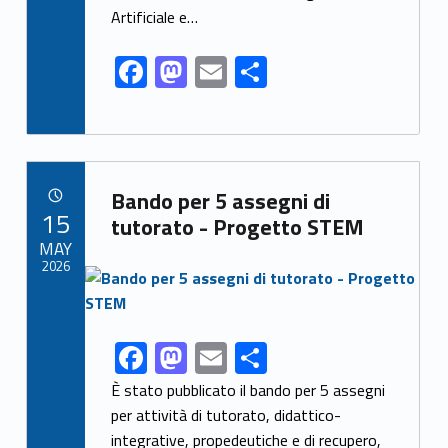
k
Artificiale e…
F
M
E
S
ac
as
m
h
e
to
ai
ar
b
d
l
e
Link identifier archive #link-archive-22820
o
o
Bando per 5 assegni di
POSTED ON:
15
o
n
tutorato - Progetto STEM
MAY
k
2026
Link identifier archive #link-archive-thumb-soap-71017
F
M
E
S
Link identifier share facebook archive #share-link-archive-80809
ac
as
m
h
È stato pubblicato il bando per 5 assegni
e
to
ai
ar
per attività di tutorato, didattico-
integrative, propedeutiche e di recupero,