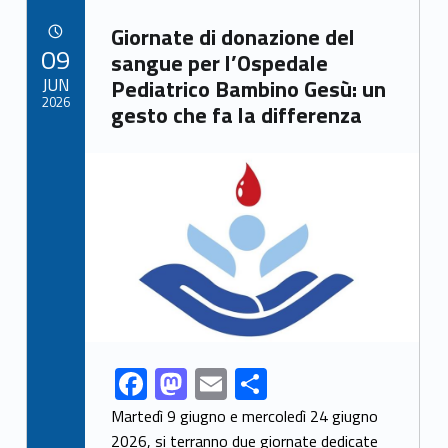
b
d
l
e
Link identifier archive #link-archive-57255
o
o
Giornate di donazione del
POSTED ON:
09
o
n
sangue per l’Ospedale
JUN
Pediatrico Bambino Gesù: un
k
2026
gesto che fa la differenza
Link identifier archive #link-archive-thumb-soap-99091
F
M
E
S
Link identifier share facebook archive #share-link-archive-38655
ac
as
m
h
Martedì 9 giugno e mercoledì 24 giugno
2026, si terranno due giornate dedicate