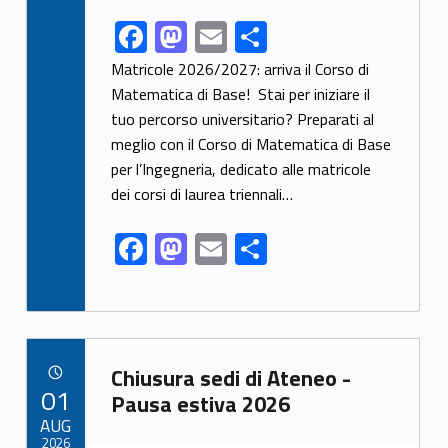
F
M
E
S
Link identifier share facebook archive #share-link-archive-85563
ac
as
m
h
Matricole 2026/2027: arriva il Corso di
e
to
ai
ar
Matematica di Base! Stai per iniziare il
tuo percorso universitario? Preparati al
b
d
l
e
meglio con il Corso di Matematica di Base
o
o
per l’Ingegneria, dedicato alle matricole
o
n
dei corsi di laurea triennali…
k
F
M
E
S
ac
as
m
h
e
to
ai
ar
b
d
l
e
Link identifier archive #link-archive-98513
o
o
Chiusura sedi di Ateneo -
POSTED ON:
01
o
n
Pausa estiva 2026
AUG
k
2026