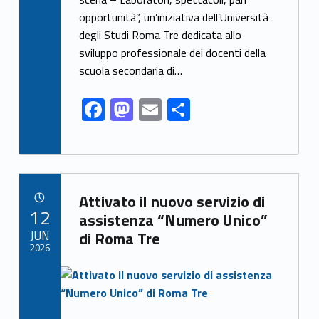
b
d
l
e
opportunità”, un’iniziativa dell’Università
o
o
degli Studi Roma Tre dedicata allo
o
n
sviluppo professionale dei docenti della
k
scuola secondaria di…
F
M
E
S
ac
as
m
h
e
to
ai
ar
b
d
l
e
Link identifier archive #link-archive-25824
o
o
Attivato il nuovo servizio di
POSTED ON:
12
o
n
assistenza “Numero Unico”
JUN
di Roma Tre
k
2026
Link identifier archive #link-archive-thumb-soap-19936