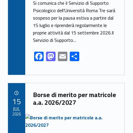
ac
as
m
h
Si comunica che il Servizio di Supporto
e
to
ai
ar
Psicologico dell’Università Roma Tre sarà
sospeso per la pausa estiva a partire dal
b
d
l
e
15 luglio e riprenderà regolarmente le
o
o
proprie attività dal 15 settembre 2026.Il
o
n
Servizio di Supporto…
k
F
M
E
S
ac
as
m
h
e
to
ai
ar
b
d
l
e
Link identifier archive #link-archive-9956
o
o
Borse di merito per matricole
POSTED ON:
15
o
n
a.a. 2026/2027
JUL
k
2026
Link identifier archive #link-archive-thumb-soap-91491