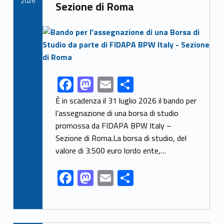
2026
Sezione di Roma
Link identifier archive #link-archive-thumb-soap-85696
F
M
E
S
Link identifier share facebook archive #share-link-archive-26293
ac
as
m
h
È in scadenza il 31 luglio 2026 il bando per
e
to
ai
ar
l’assegnazione di una borsa di studio
promossa da FIDAPA BPW Italy –
b
d
l
e
Sezione di Roma.La borsa di studio, del
o
o
valore di 3.500 euro lordo ente,…
o
n
F
M
E
S
k
ac
as
m
h
e
to
ai
ar