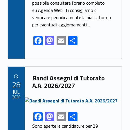
o
o
possibile consultare l'orario completo
o
n
su Agenda Web Ti consigliamo di
k
verificare periodicamente la piattaforma
per eventuali aggiornamenti…
F
M
E
S
ac
as
m
h
e
to
ai
ar
b
d
l
e
Link identifier archive #link-archive-28340
o
o
Bandi Assegni di Tutorato
POSTED ON:
28
o
n
A.A. 2026/2027
JUL
k
2026
Link identifier archive #link-archive-thumb-soap-17626
F
M
E
S
Link identifier share facebook archive #share-link-archive-95711
ac
as
m
h
Sono aperte le candidature per 29