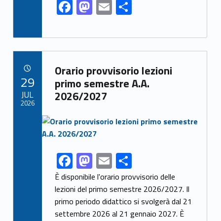
F
M
E
S
ac
as
m
h
e
to
ai
ar
b
d
l
e
Link identifier archive #link-archive-11696
o
o
Orario provvisorio lezioni
POSTED ON:
29
o
n
primo semestre A.A.
JUL
2026/2027
k
2026
Link identifier archive #link-archive-thumb-soap-50114
F
M
E
S
Link identifier share facebook archive #share-link-archive-36975
ac
as
m
h
È disponibile l'orario provvisorio delle
e
to
ai
ar
lezioni del primo semestre 2026/2027. Il
primo periodo didattico si svolgerà dal 21
b
d
l
e
settembre 2026 al 21 gennaio 2027. È