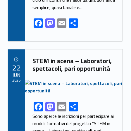
o
n
semplice, quasi banale e…
k
F
M
E
S
ac
as
m
h
e
to
ai
ar
b
d
l
e
Link identifier archive #link-archive-16355
o
o
STEM in scena – Laboratori,
POSTED ON:
22
o
n
spettacoli, pari opportunità
JUN
k
2026
Link identifier archive #link-archive-thumb-soap-22819
F
M
E
S
Link identifier share facebook archive #share-link-archive-21826
ac
as
m
h
Sono aperte le iscrizioni per partecipare ai
e
to
ai
ar
moduli formativi del progetto “STEM in
scena – Laboratori, spettacoli, pari