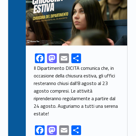
F
M
E
S
Link identifier share facebook archive #share-link-archive-60740
ac
as
m
h
Il Dipartimento DICITA comunica che, in
e
to
ai
ar
occasione della chiusura estiva, gli uffici
resteranno chiusi dall’8 agosto al 23
b
d
l
e
agosto compresi. Le attività
o
o
riprenderanno regolarmente a partire dal
o
n
24 agosto. Auguriamo a tutti una serena
k
estate!
F
M
E
S