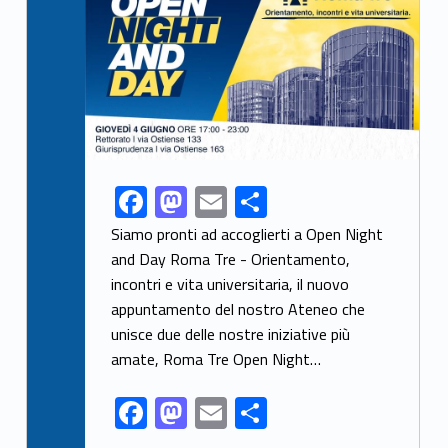
F
M
E
S
Link identifier share facebook archive #share-link-archive-51174
ac
as
m
h
Siamo pronti ad accoglierti a Open Night
e
to
ai
ar
and Day Roma Tre - Orientamento,
incontri e vita universitaria, il nuovo
b
d
l
e
appuntamento del nostro Ateneo che
o
o
unisce due delle nostre iniziative più
o
n
amate, Roma Tre Open Night…
k
F
M
E
S
ac
as
m
h