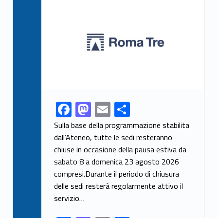
Link identifier archive #link-archive-thumb-soap-65939
F
M
E
S
Link identifier share facebook archive #share-link-archive-94249
ac
as
m
h
Sulla base della programmazione stabilita
e
to
ai
ar
dall’Ateneo, tutte le sedi resteranno
chiuse in occasione della pausa estiva da
b
d
l
e
sabato 8 a domenica 23 agosto 2026
o
o
compresi.Durante il periodo di chiusura
o
n
delle sedi resterà regolarmente attivo il
k
servizio…