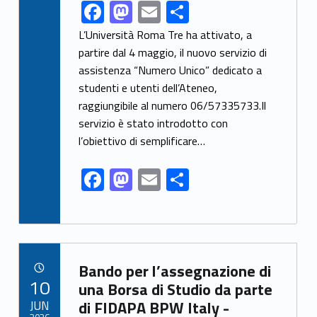
F
M
E
S
Link identifier share facebook archive #share-link-archive-63390
ac
as
m
h
L’Università Roma Tre ha attivato, a
e
to
ai
ar
partire dal 4 maggio, il nuovo servizio di
assistenza “Numero Unico” dedicato a
b
d
l
e
studenti e utenti dell’Ateneo,
o
o
raggiungibile al numero 06/57335733.Il
o
n
servizio è stato introdotto con
k
l’obiettivo di semplificare…
F
M
E
S
ac
as
m
h
e
to
ai
ar
b
d
l
e
Link identifier archive #link-archive-2044
o
o
Bando per l’assegnazione di
POSTED ON:
10
o
n
una Borsa di Studio da parte
JUN
di FIDAPA BPW Italy -
k