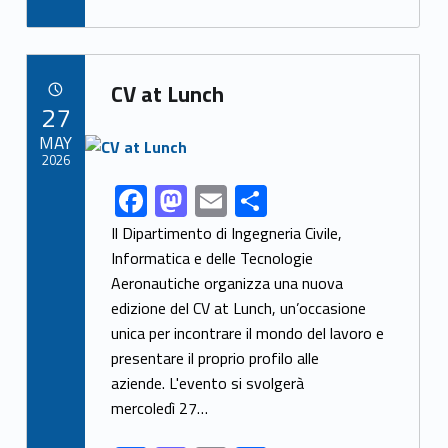
e
to
ai
ar
b
d
l
e
Link identifier archive #link-archive-32363
o
o
CV at Lunch
POSTED ON:
27
o
n
Link identifier archive #link-archive-thumb-soap-15107
MAY
k
2026
F
M
E
S
Link identifier share facebook archive #share-link-archive-2739
ac
as
m
h
Il Dipartimento di Ingegneria Civile,
e
to
ai
ar
Informatica e delle Tecnologie
Aeronautiche organizza una nuova
b
d
l
e
edizione del CV at Lunch, un’occasione
o
o
unica per incontrare il mondo del lavoro e
o
n
presentare il proprio profilo alle
k
aziende. L'evento si svolgerà
mercoledì 27…