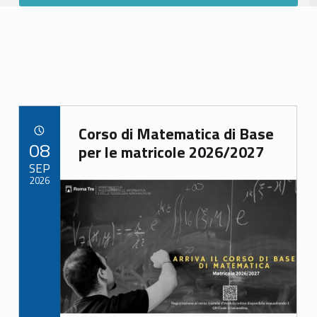
Link identifier archive #link-archive-94872
Corso di Matematica di Base
POSTED ON:
08
per le matricole 2026/2027
SEP
2026
Link identifier archive #link-archive-thumb-soap-86827