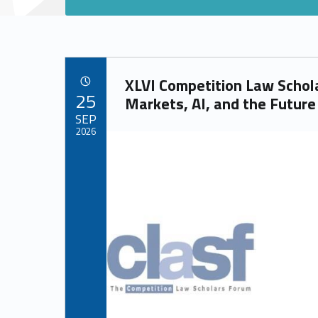
Link identifier archive #link-archive-38300
XLVI Competition Law Schol
POSTED ON:
25
Markets, AI, and the Future
SEP
2026
Link identifier archive #link-archive-thumb-soap-40700