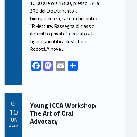
e
to
ai
ar
16.00 alle ore 18.00, presso l’Aula
278 del Dipartimento di
b
d
l
e
Giurisprudenza, si terrà l’incontro
o
o
“Ri-letture. Rassegna di classici
o
n
del diritto privato”, dedicato alla
k
figura scientifica di Stefano
Rodotà.A nove…
F
M
E
S
ac
as
m
h
e
to
ai
ar
b
d
l
e
Link identifier archive #link-archive-54011
o
o
Young ICCA Workshop:
POSTED ON:
10
o
n
The Art of Oral
JUN
Advocacy
k
2026