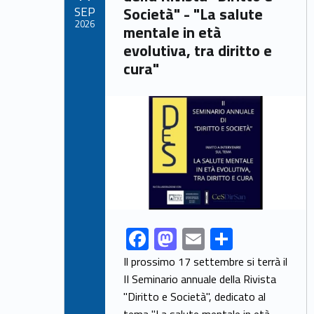
SEP
Società" - "La salute
k
2026
mentale in età
evolutiva, tra diritto e
cura"
Link identifier archive #link-archive-thumb-soap-41879
F
M
E
S
Link identifier share facebook archive #share-link-archive-49850
ac
as
m
h
Il prossimo 17 settembre si terrà il
e
to
ai
ar
II Seminario annuale della Rivista
"Diritto e Società", dedicato al
b
d
l
e