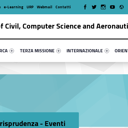
R
WebMan on Facebook
WebMan on Twitter
WebMan on Instagr
WebMan on Y
e
e-Learning
URP
Webmail
Contatti
 Civil, Computer Science and Aeronaut
enu-primary-64487-17
dentifier #link-menu-primary-1751-38
Link identifier #link-menu-primary-17805-51
Link identifier #link-menu-prima
Link ide
ERCA
TERZA MISSIONE
INTERNAZIONALE
ORIE
urisprudenza - Eventi