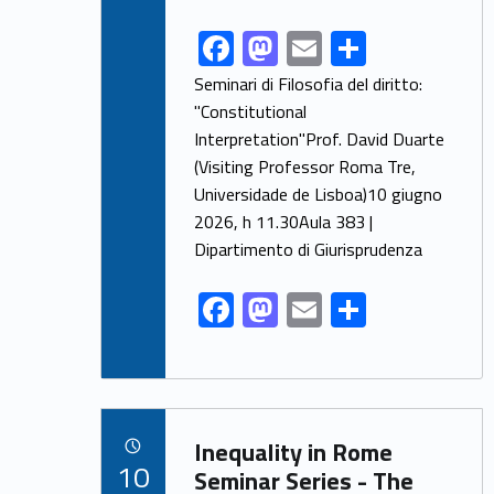
F
M
E
S
Link identifier share facebook archive #share-link-archive-76148
ac
as
m
h
Seminari di Filosofia del diritto:
e
to
ai
ar
"Constitutional
Interpretation"Prof. David Duarte
b
d
l
e
(Visiting Professor Roma Tre,
o
o
Universidade de Lisboa)10 giugno
o
n
2026, h 11.30Aula 383 |
k
Dipartimento di Giurisprudenza
F
M
E
S
ac
as
m
h
e
to
ai
ar
b
d
l
e
Link identifier archive #link-archive-7380
o
o
Inequality in Rome
POSTED ON:
10
o
n
Seminar Series - The