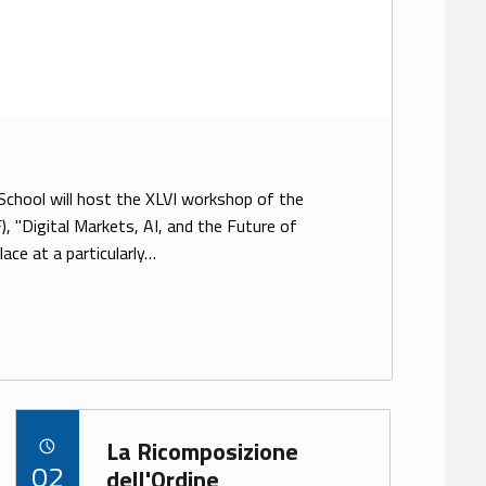
hool will host the XLVI workshop of the
 "Digital Markets, AI, and the Future of
ce at a particularly…
Link identifier archive #link-archive-13801
La Ricomposizione
POSTED ON:
02
dell'Ordine