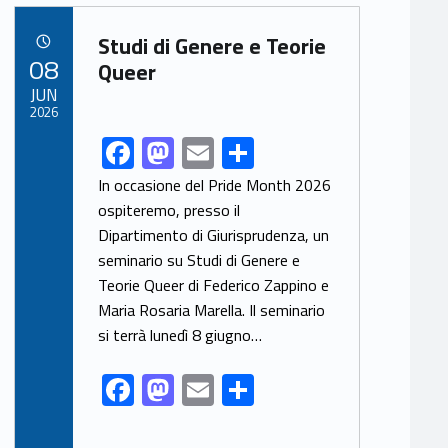
b
d
l
e
Link identifier archive #link-archive-81345
o
o
Studi di Genere e Teorie
POSTED ON:
08
o
n
Queer
JUN
k
2026
F
M
E
S
Link identifier share facebook archive #share-link-archive-99783
ac
as
m
h
In occasione del Pride Month 2026
e
to
ai
ar
ospiteremo, presso il
Dipartimento di Giurisprudenza, un
b
d
l
e
seminario su Studi di Genere e
o
o
Teorie Queer di Federico Zappino e
o
n
Maria Rosaria Marella. Il seminario
k
si terrà lunedì 8 giugno…
F
M
E
S
ac
as
m
h