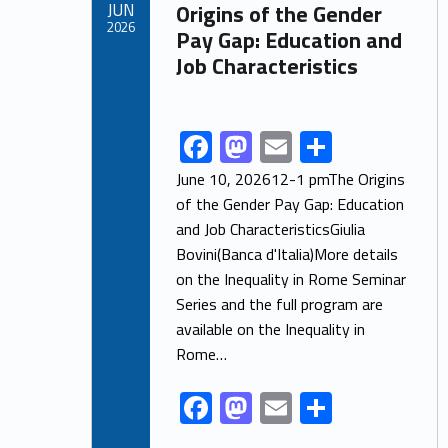
JUN
Origins of the Gender
k
2026
Pay Gap: Education and
Job Characteristics
F
M
E
S
Link identifier share facebook archive #share-link-archive-16653
ac
as
m
h
June 10, 202612-1 pmThe Origins
e
to
ai
ar
of the Gender Pay Gap: Education
and Job CharacteristicsGiulia
b
d
l
e
Bovini(Banca d'Italia)More details
o
o
on the Inequality in Rome Seminar
o
n
Series and the full program are
k
available on the Inequality in
Rome…
F
M
E
S
ac
as
m
h