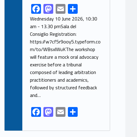
F
M
E
S
Link identifier share facebook archive #share-link-archive-38772
ac
as
m
h
Wednesday 10 June 2026, 10:30
e
to
ai
ar
am - 13.30 pmSala del
Consiglio Registration:
b
d
l
e
https://w7cf5r9ooy5.typeform.co
o
o
m/to/WBsxlWuKThe workshop
o
n
will feature a mock oral advocacy
k
exercise before a tribunal
composed of leading arbitration
practitioners and academics,
followed by structured feedback
and…
F
M
E
S
ac
as
m
h
e
to
ai
ar