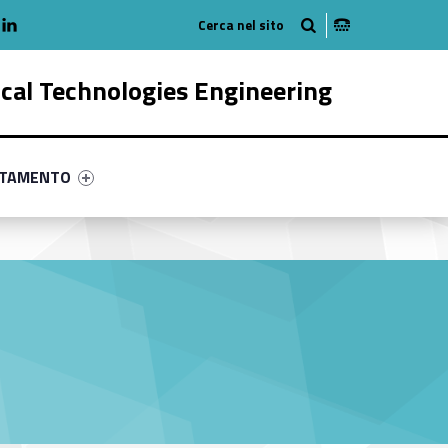
adio
linkedlin
am
outube
ical Technologies Engineering
ry-25219-58
ntifier #link-menu-primary-84539-68
NTAMENTO