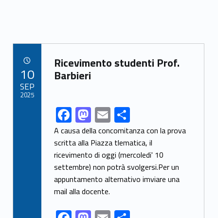
Link identifier archive #link-archive-56276
Ricevimento studenti Prof.
POSTED ON:
10
Barbieri
SEP
2025
F
M
E
S
Link identifier share facebook archive #share-link-archive-49059
ac
as
m
h
A causa della concomitanza con la prova
e
to
ai
ar
scritta alla Piazza tlematica, il
ricevimento di oggi (mercoledi' 10
b
d
l
e
settembre) non potrà svolgersi.Per un
o
o
appuntamento alternativo imviare una
o
n
mail alla docente.
k