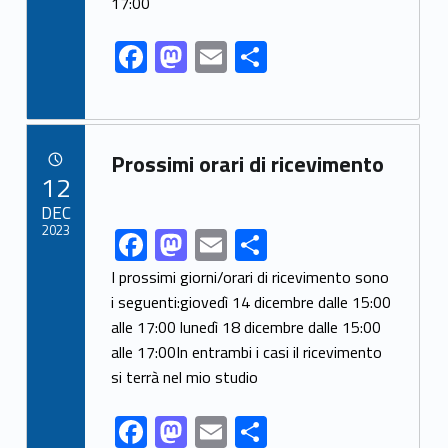
17:00
o
o
o
n
F
M
E
S
k
ac
as
m
h
e
to
ai
ar
b
d
l
e
Link identifier archive #link-archive-86310
Prossimi orari di ricevimento
o
o
POSTED ON:
12
o
n
DEC
2023
F
M
E
S
Link identifier share facebook archive #share-link-archive-8349
k
ac
as
m
h
I prossimi giorni/orari di ricevimento sono
e
to
ai
ar
i seguenti:giovedì 14 dicembre dalle 15:00
alle 17:00 lunedì 18 dicembre dalle 15:00
b
d
l
e
alle 17:00In entrambi i casi il ricevimento
o
o
si terrà nel mio studio
o
n
F
M
E
S
k