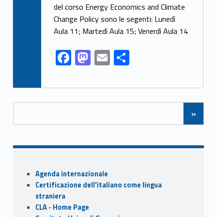
e
to
ai
ar
del corso Energy Economics and Climate
Change Policy sono le segenti: Lunedì
b
d
l
e
Aula 11; Martedì Aula 15; Venerdì Aula 14
o
o
o
n
F
M
E
S
k
ac
as
m
h
e
to
ai
ar
b
d
l
e
Posts Navigation
»
o
o
o
n
k
Sidebar
Agenda internazionale
Certificazione dell'italiano come lingua
straniera
CLA - Home Page