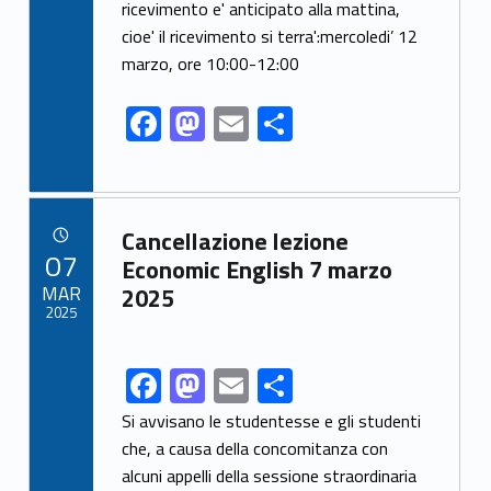
e
to
ai
ar
ricevimento e' anticipato alla mattina,
cioe' il ricevimento si terra':mercoledi’ 12
b
d
l
e
marzo, ore 10:00-12:00
o
o
o
n
F
M
E
S
k
ac
as
m
h
e
to
ai
ar
b
d
l
e
Link identifier archive #link-archive-25258
Cancellazione lezione
o
o
POSTED ON:
07
Economic English 7 marzo
o
n
MAR
2025
2025
k
F
M
E
S
Link identifier share facebook archive #share-link-archive-67548
ac
as
m
h
Si avvisano le studentesse e gli studenti
e
to
ai
ar
che, a causa della concomitanza con
alcuni appelli della sessione straordinaria