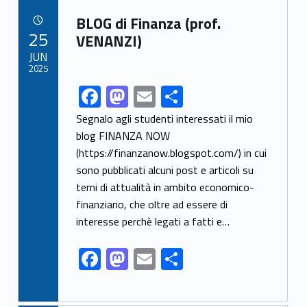
b
d
l
e
Link identifier archive #link-archive-16915
BLOG di Finanza (prof.
o
o
POSTED ON:
25
VENANZI)
o
n
JUN
2025
k
F
M
E
S
Link identifier share facebook archive #share-link-archive-86136
ac
as
m
h
Segnalo agli studenti interessati il mio
e
to
ai
ar
blog FINANZA NOW
(https://finanzanow.blogspot.com/) in cui
b
d
l
e
sono pubblicati alcuni post e articoli su
o
o
temi di attualità in ambito economico-
o
n
finanziario, che oltre ad essere di
k
interesse perchè legati a fatti e…
F
M
E
S
ac
as
m
h
e
to
ai
ar