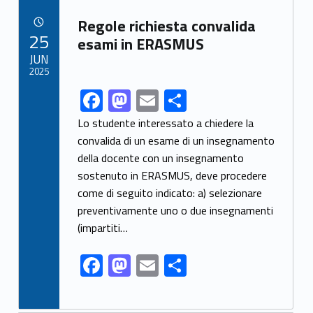
b
d
l
e
Link identifier archive #link-archive-93107
Regole richiesta convalida
o
o
POSTED ON:
25
esami in ERASMUS
o
n
JUN
2025
k
F
M
E
S
Link identifier share facebook archive #share-link-archive-77887
ac
as
m
h
Lo studente interessato a chiedere la
e
to
ai
ar
convalida di un esame di un insegnamento
della docente con un insegnamento
b
d
l
e
sostenuto in ERASMUS, deve procedere
o
o
come di seguito indicato: a) selezionare
o
n
preventivamente uno o due insegnamenti
k
(impartiti…
F
M
E
S
ac
as
m
h
e
to
ai
ar