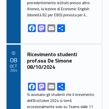
b
d
l
e
precedentemente istituiti presso altro
o
o
Ateneo, la lezione di Economic English
o
n
(Idoneità B2 per EBD) prevista per il…
k
F
M
E
S
ac
as
m
h
e
to
ai
ar
b
d
l
e
Link identifier archive #link-archive-84244
Ricevimento studenti
o
o
POSTED ON:
08
prof.ssa De Simone
o
n
OCT
08/10/2024
2024
k
F
M
E
S
Link identifier share facebook archive #share-link-archive-67928
ac
as
m
h
Si avvisano gli studenti che il ricevimento
e
to
ai
ar
dell'8 ottobre 2024 si terrà
eccezionalmente solo su Teams dalle 11