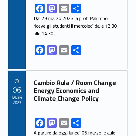
k
F
M
E
S
Link identifier share facebook archive #share-link-archive-91600
ac
as
m
h
Dal 29 marzo 2023 la prof. Palumbo
e
to
ai
ar
riceve gli studenti il mercoledì dalle 12.30
alle 14.30.
b
d
l
e
o
o
F
M
E
S
o
n
ac
as
m
h
k
e
to
ai
ar
b
d
l
e
Link identifier archive #link-archive-24891
Cambio Aula / Room Change
o
o
POSTED ON:
06
Energy Economics and
o
n
MAR
Climate Change Policy
2023
k
F
M
E
S
Link identifier share facebook archive #share-link-archive-90607
ac
as
m
h
A partire da oggi lunedì 06 marzo le aule