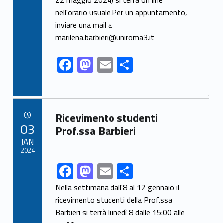
e
to
ai
ar
22 maggio 2024) si terrà on line
nell'orario usuale.Per un appuntamento,
b
d
l
e
inviare una mail a
o
o
marilena.barbieri@uniroma3.it
o
n
F
M
E
S
k
ac
as
m
h
e
to
ai
ar
b
d
l
e
Link identifier archive #link-archive-40996
Ricevimento studenti
o
o
POSTED ON:
03
Prof.ssa Barbieri
o
n
JAN
2024
k
F
M
E
S
Link identifier share facebook archive #share-link-archive-67303
ac
as
m
h
Nella settimana dall'8 al 12 gennaio il
e
to
ai
ar
ricevimento studenti della Prof.ssa
Barbieri si terrà lunedì 8 dalle 15:00 alle
b
d
l
e