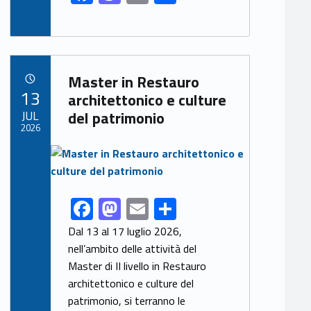
ac
as
m
h
e
to
ai
ar
b
d
l
e
Link identifier archive #link-archive-84586
o
o
Master in Restauro
POSTED ON:
13
o
n
architettonico e culture
JUL
del patrimonio
k
2026
Link identifier archive #link-archive-thumb-soap-42473
F
M
E
S
Link identifier share facebook archive #share-link-archive-63279
ac
as
m
h
Dal 13 al 17 luglio 2026,
e
to
ai
ar
nell’ambito delle attività del
Master di II livello in Restauro
b
d
l
e
architettonico e culture del
o
o
patrimonio, si terranno le