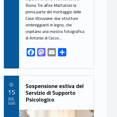
e
to
ai
ar
Roma Tre all'ex-Mattatoio la
b
d
l
e
prima parte del montaggio delle
o
o
Case Vitruviane: due strutture
o
n
ombreggianti in legno, che
k
ospitano una mostra fotografica
di Antonio di Cecco…
F
M
E
S
ac
as
m
h
e
to
ai
ar
b
d
l
e
Link identifier archive #link-archive-5480
o
o
Sospensione estiva del
POSTED ON:
15
o
n
Servizio di Supporto
JUL
Psicologico
k
2026
Link identifier archive #link-archive-thumb-soap-68425