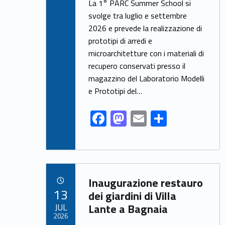
ac
as
m
h
La 1° PARC Summer School si
e
to
ai
ar
svolge tra luglio e settembre
2026 e prevede la realizzazione di
b
d
l
e
prototipi di arredi e
o
o
microarchitetture con i materiali di
o
n
recupero conservati presso il
k
magazzino del Laboratorio Modelli
e Prototipi del…
F
M
E
S
ac
as
m
h
e
to
ai
ar
b
d
l
e
Link identifier archive #link-archive-62430
o
o
Inaugurazione restauro
POSTED ON:
13
o
n
dei giardini di Villa
JUL
Lante a Bagnaia
k
2026