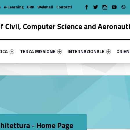
R
WebMan on Facebook
WebMan on Twitter
WebMan on Instagr
WebMan on Y
e
e-Learning
URP
Webmail
Contatti
 Civil, Computer Science and Aeronaut
enu-primary-77430-17
dentifier #link-menu-primary-25731-38
Link identifier #link-menu-primary-51134-51
Link identifier #link-menu-prima
Link ide
ERCA
TERZA MISSIONE
INTERNAZIONALE
ORIE
chitettura - Home Page