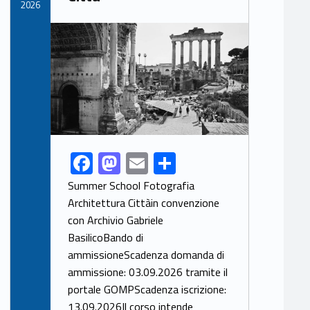
2026
Link identifier archive #link-archive-thumb-soap-50377
F
M
E
S
Link identifier share facebook archive #share-link-archive-45611
ac
as
m
h
Summer School Fotografia
e
to
ai
ar
Architettura Cittàin convenzione
con Archivio Gabriele
b
d
l
e
BasilicoBando di
o
o
ammissioneScadenza domanda di
o
n
ammissione: 03.09.2026 tramite il
k
portale GOMPScadenza iscrizione:
13.09.2026Il corso intende