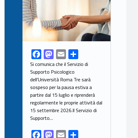
F
M
E
S
Link identifier share facebook archive #share-link-archive-81270
ac
as
m
h
Si comunica che il Servizio di
e
to
ai
ar
Supporto Psicologico
dell’Università Roma Tre sarà
b
d
l
e
sospeso per la pausa estiva a
o
o
partire dal 15 luglio e riprenderà
o
n
regolarmente le proprie attività dal
k
15 settembre 2026.Il Servizio di
Supporto…
F
M
E
S