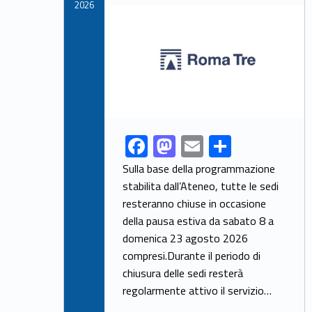
k
2026
Link identifier archive #link-archive-thumb-soap-64382
F
M
E
S
Link identifier share facebook archive #share-link-archive-25173
ac
as
m
h
Sulla base della programmazione
e
to
ai
ar
stabilita dall’Ateneo, tutte le sedi
resteranno chiuse in occasione
b
d
l
e
della pausa estiva da sabato 8 a
o
o
domenica 23 agosto 2026
o
n
compresi.Durante il periodo di
k
chiusura delle sedi resterà
regolarmente attivo il servizio…