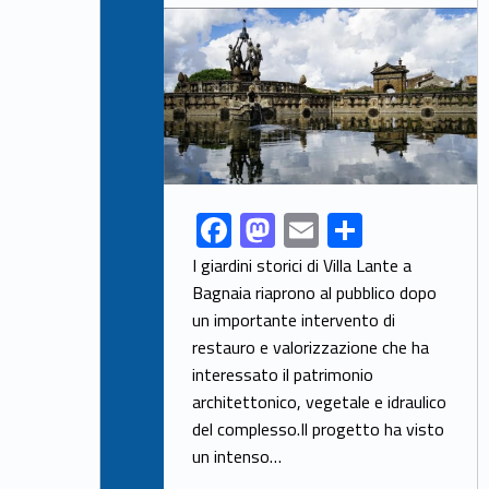
Link identifier archive #link-archive-thumb-soap-99415
F
M
E
S
Link identifier share facebook archive #share-link-archive-9398
ac
as
m
h
I giardini storici di Villa Lante a
e
to
ai
ar
Bagnaia riaprono al pubblico dopo
un importante intervento di
b
d
l
e
restauro e valorizzazione che ha
o
o
interessato il patrimonio
o
n
architettonico, vegetale e idraulico
k
del complesso.Il progetto ha visto
un intenso…