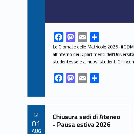
F
M
E
S
Link identifier share facebook archive #share-link-archive-28354
ac
as
m
h
Le Giornate delle Matricole 2026 (#GDM
e
to
ai
ar
all’interno dei Dipartimenti dell'Univers
studentesse e ai nuovi studenti.Gli incon
b
d
l
e
o
o
F
M
E
S
o
n
ac
as
m
h
k
e
to
ai
ar
b
d
l
e
Link identifier archive #link-archive-20759
o
o
Chiusura sedi di Ateneo
POSTED ON:
01
o
n
- Pausa estiva 2026
AUG