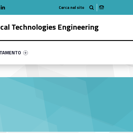
adio
linkedlin
am
outube
ical Technologies Engineering
ry-9212-58
ntifier #link-menu-primary-24959-68
NTAMENTO