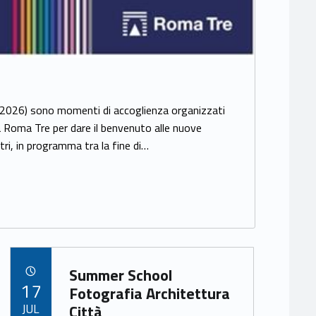
2026) sono momenti di accoglienza organizzati
ità Roma Tre per dare il benvenuto alle nuove
tri, in programma tra la fine di…
Link identifier archive #link-archive-43053
Summer School
POSTED ON:
17
Fotografia Architettura
JUL
Città