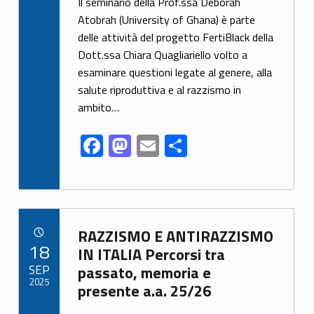
ac
as
m
h
Il seminario della Prof.ssa Deborah
e
to
ai
ar
Atobrah (University of Ghana) è parte
delle attività del progetto FertiBlack della
b
d
l
e
Dott.ssa Chiara Quagliariello volto a
o
o
esaminare questioni legate al genere, alla
o
n
salute riproduttiva e al razzismo in
k
ambito…
F
M
E
S
ac
as
m
h
e
to
ai
ar
b
d
l
e
Link identifier archive #link-archive-53939
o
o
RAZZISMO E ANTIRAZZISMO
POSTED ON:
18
o
n
IN ITALIA Percorsi tra
SEP
passato, memoria e
k
2025
presente a.a. 25/26