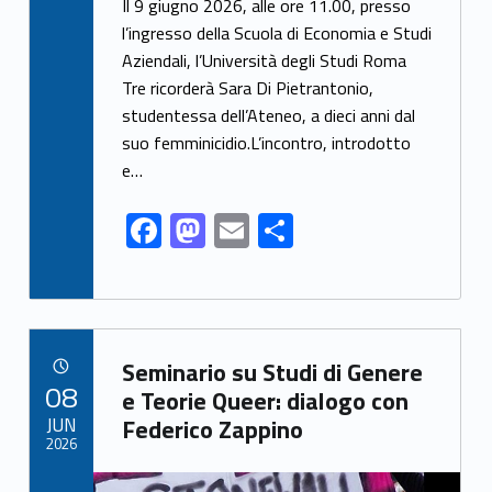
ac
as
m
h
Il 9 giugno 2026, alle ore 11.00, presso
e
to
ai
ar
l’ingresso della Scuola di Economia e Studi
Aziendali, l’Università degli Studi Roma
b
d
l
e
Tre ricorderà Sara Di Pietrantonio,
o
o
studentessa dell’Ateneo, a dieci anni dal
o
n
suo femminicidio.L’incontro, introdotto
k
e…
F
M
E
S
ac
as
m
h
e
to
ai
ar
b
d
l
e
Link identifier archive #link-archive-99575
o
o
Seminario su Studi di Genere
POSTED ON:
08
o
n
e Teorie Queer: dialogo con
JUN
Federico Zappino
k
2026
Link identifier archive #link-archive-thumb-soap-12999