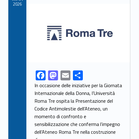
k
2026
Link identifier archive #link-archive-thumb-soap-73847
F
M
E
S
Link identifier share facebook archive #share-link-archive-46422
ac
as
m
h
In occasione delle iniziative per la Giornata
e
to
ai
ar
Internazionale della Donna, l’Università
Roma Tre ospita la Presentazione del
b
d
l
e
Codice Antimolestie dell’Ateneo, un
o
o
momento di confronto e
o
n
sensibilizzazione che conferma l’impegno
k
dell’Ateneo Roma Tre nella costruzione