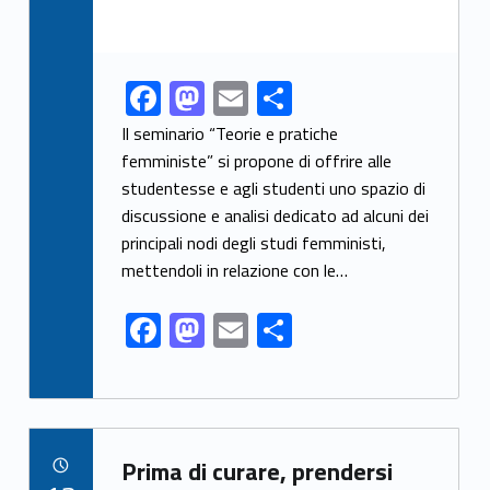
F
M
E
S
Link identifier share facebook archive #share-link-archive-43740
ac
as
m
h
Il seminario “Teorie e pratiche
e
to
ai
ar
femministe” si propone di offrire alle
studentesse e agli studenti uno spazio di
b
d
l
e
discussione e analisi dedicato ad alcuni dei
o
o
principali nodi degli studi femministi,
o
n
mettendoli in relazione con le…
k
F
M
E
S
ac
as
m
h
e
to
ai
ar
b
d
l
e
Link identifier archive #link-archive-82963
o
o
Prima di curare, prendersi
POSTED ON: