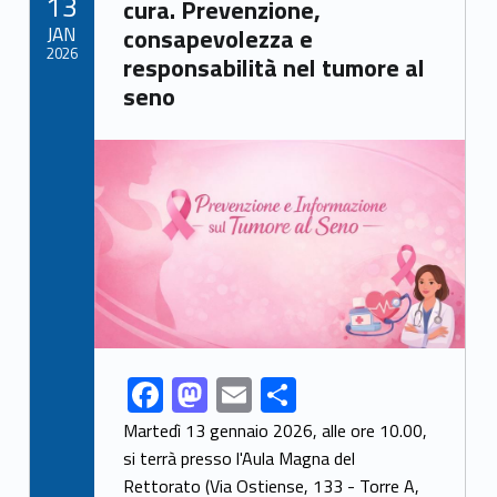
13
o
n
cura. Prevenzione,
JAN
consapevolezza e
k
2026
responsabilità nel tumore al
seno
Link identifier archive #link-archive-thumb-soap-2861
F
M
E
S
Link identifier share facebook archive #share-link-archive-20463
ac
as
m
h
Martedì 13 gennaio 2026, alle ore 10.00,
e
to
ai
ar
si terrà presso l'Aula Magna del
Rettorato (Via Ostiense, 133 - Torre A,