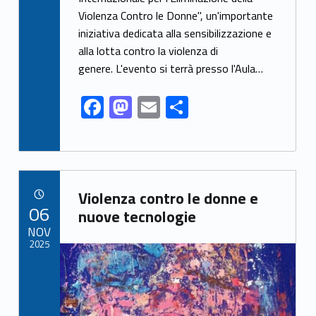
b
d
l
e
Violenza Contro le Donne", un'importante
o
o
iniziativa dedicata alla sensibilizzazione e
o
n
alla lotta contro la violenza di
k
genere. L'evento si terrà presso l'Aula…
F
M
E
S
ac
as
m
h
e
to
ai
ar
b
d
l
e
Link identifier archive #link-archive-6164
o
o
Violenza contro le donne e
POSTED ON:
06
o
n
nuove tecnologie
NOV
k
2025
Link identifier archive #link-archive-thumb-soap-61036