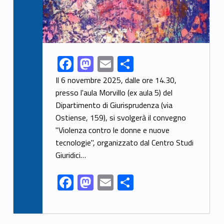
F
M
E
S
Link identifier share facebook archive #share-link-archive-58856
ac
as
m
h
Il 6 novembre 2025, dalle ore 14.30,
e
to
ai
ar
presso l'aula Morvillo (ex aula 5) del
Dipartimento di Giurisprudenza (via
b
d
l
e
Ostiense, 159), si svolgerà il convegno
o
o
"Violenza contro le donne e nuove
o
n
tecnologie", organizzato dal Centro Studi
k
Giuridici…
F
M
E
S
ac
as
m
h
e
to
ai
ar