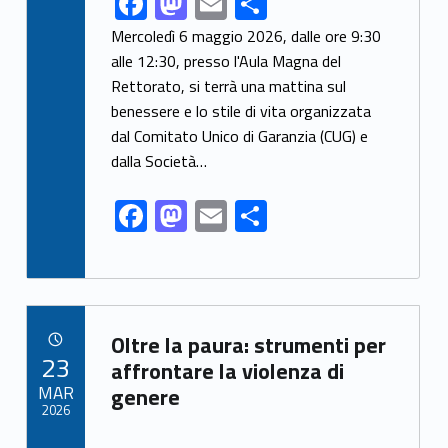
F
M
E
S
ac
as
m
h
Mercoledì 6 maggio 2026, dalle ore 9:30
e
to
ai
ar
alle 12:30, presso l'Aula Magna del
Rettorato, si terrà una mattina sul
b
d
l
e
benessere e lo stile di vita organizzata
o
o
dal Comitato Unico di Garanzia (CUG) e
o
n
dalla Società…
k
F
M
E
S
ac
as
m
h
e
to
ai
ar
b
d
l
e
Link identifier archive #link-archive-91739
o
o
Oltre la paura: strumenti per
POSTED ON:
23
o
n
affrontare la violenza di
MAR
genere
k
2026