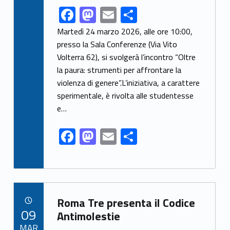
F
M
E
S
Link identifier share facebook archive #share-link-archive-3855
ac
as
m
h
Martedì 24 marzo 2026, alle ore 10:00,
e
to
ai
ar
presso la Sala Conferenze (Via Vito
Volterra 62), si svolgerà l’incontro “Oltre
b
d
l
e
la paura: strumenti per affrontare la
o
o
violenza di genere”.L’iniziativa, a carattere
o
n
sperimentale, è rivolta alle studentesse
k
e…
F
M
E
S
ac
as
m
h
e
to
ai
ar
b
d
l
e
Link identifier archive #link-archive-2014
o
o
Roma Tre presenta il Codice
POSTED ON:
09
o
n
Antimolestie
MAR