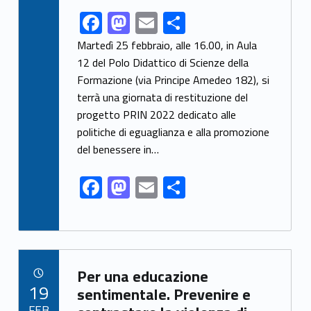
F
M
E
S
Link identifier share facebook archive #share-link-archive-25765
ac
as
m
h
Martedì 25 febbraio, alle 16.00, in Aula
e
to
ai
ar
12 del Polo Didattico di Scienze della
Formazione (via Principe Amedeo 182), si
b
d
l
e
terrà una giornata di restituzione del
o
o
progetto PRIN 2022 dedicato alle
o
n
politiche di eguaglianza e alla promozione
k
del benessere in…
F
M
E
S
ac
as
m
h
e
to
ai
ar
b
d
l
e
Link identifier archive #link-archive-36794
o
o
Per una educazione
POSTED ON:
19
o
n
sentimentale. Prevenire e
FEB