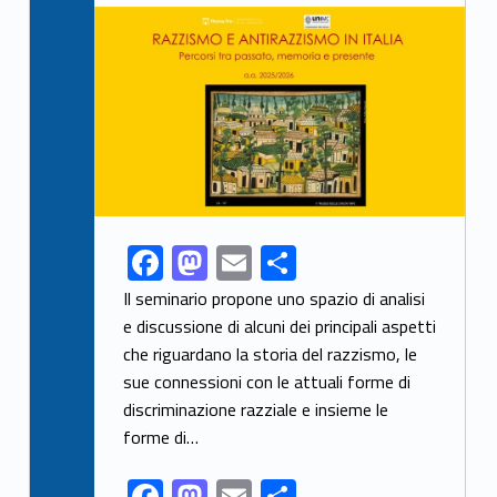
Link identifier archive #link-archive-thumb-soap-92055
F
M
E
S
Link identifier share facebook archive #share-link-archive-524
ac
as
m
h
Il seminario propone uno spazio di analisi
e
to
ai
ar
e discussione di alcuni dei principali aspetti
che riguardano la storia del razzismo, le
b
d
l
e
sue connessioni con le attuali forme di
o
o
discriminazione razziale e insieme le
o
n
forme di…
k