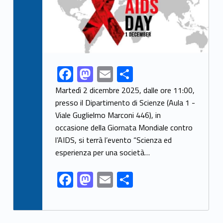
F
M
E
S
Link identifier share facebook archive #share-link-archive-7878
ac
as
m
h
Martedì 2 dicembre 2025, dalle ore 11:00,
e
to
ai
ar
presso il Dipartimento di Scienze (Aula 1 -
Viale Guglielmo Marconi 446), in
b
d
l
e
occasione della Giornata Mondiale contro
o
o
l’AIDS, si terrà l’evento “Scienza ed
o
n
esperienza per una società…
k
F
M
E
S
ac
as
m
h
e
to
ai
ar