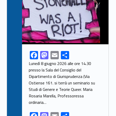
F
M
E
S
Link identifier share facebook archive #share-link-archive-72481
ac
as
m
h
Lunedì 8 giugno 2026 alle ore 14.30
e
to
ai
ar
presso la Sala del Consiglio del
Dipartimento di Giurisprudenza (Via
b
d
l
e
Ostiense 161. si terrà un seminario su
o
o
Studi di Genere e Teorie Queer. Maria
o
n
Rosaria Marella, Professoressa
k
ordinaria…