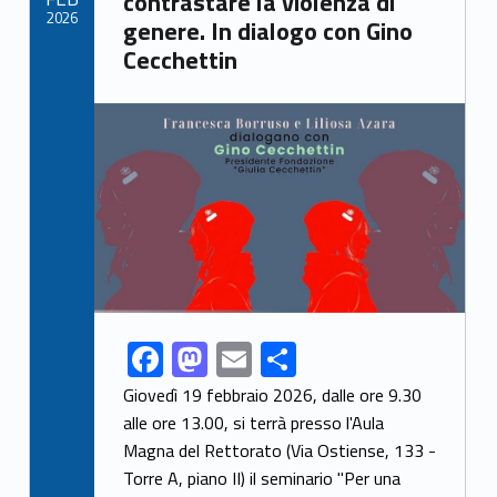
contrastare la violenza di
k
2026
genere. In dialogo con Gino
Cecchettin
Link identifier archive #link-archive-thumb-soap-17140
F
M
E
S
Link identifier share facebook archive #share-link-archive-90664
ac
as
m
h
Giovedì 19 febbraio 2026, dalle ore 9.30
e
to
ai
ar
alle ore 13.00, si terrà presso l'Aula
Magna del Rettorato (Via Ostiense, 133 -
b
d
l
e
Torre A, piano II) il seminario "Per una