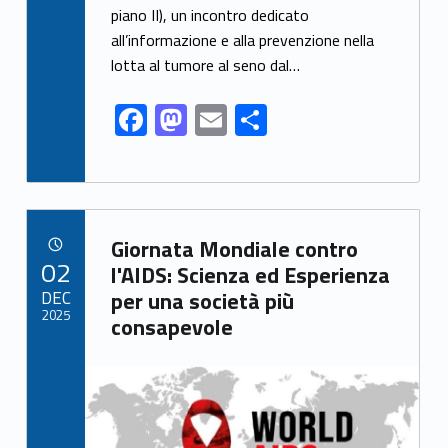
b
d
l
e
piano II), un incontro dedicato
o
o
all’informazione e alla prevenzione nella
o
n
lotta al tumore al seno dal…
k
F
M
E
S
ac
as
m
h
e
to
ai
ar
b
d
l
e
Link identifier archive #link-archive-91569
o
o
Giornata Mondiale contro
POSTED ON:
02
o
n
l'AIDS: Scienza ed Esperienza
DEC
per una società più
k
2025
consapevole
Link identifier archive #link-archive-thumb-soap-96973