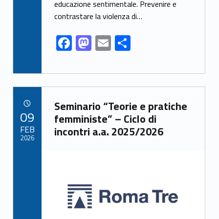
o
o
educazione sentimentale. Prevenire e
o
n
contrastare la violenza di…
k
F
M
E
S
ac
as
m
h
e
to
ai
ar
b
d
l
e
Link identifier archive #link-archive-38568
o
o
Seminario “Teorie e pratiche
POSTED ON:
09
o
n
femministe” – Ciclo di
FEB
incontri a.a. 2025/2026
k
2026
Link identifier archive #link-archive-thumb-soap-55591