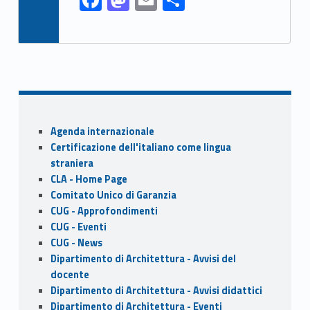
F
M
E
S
ac
as
m
h
e
to
ai
ar
b
d
l
e
o
o
o
n
Sidebar
k
Agenda internazionale
Certificazione dell'italiano come lingua
straniera
CLA - Home Page
Comitato Unico di Garanzia
CUG - Approfondimenti
CUG - Eventi
CUG - News
Dipartimento di Architettura - Avvisi del
docente
Dipartimento di Architettura - Avvisi didattici
Dipartimento di Architettura - Eventi