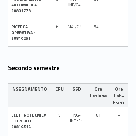
AUTOMATICA -
INF/04
20801778
RICERCA
6
MAT/09
54
-
ITA
OPERATIVA -
20810251
Secondo semestre
INSEGNAMENTO
CFU
SSD
Ore
Ore
L
Lezione
Lab-
Eserc
ELETTROTECNICA
9
ING-
81
-
IT
E CIRCUITI -
IND/31
20810514