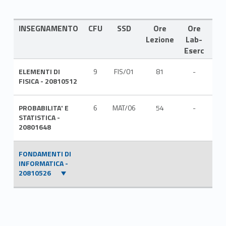
INSEGNAMENTO
CFU
SSD
Ore
Ore
LI
Lezione
Lab-
Eserc
ELEMENTI DI
9
FIS/01
81
-
ITA
FISICA - 20810512
PROBABILITA' E
6
MAT/06
54
-
ITA
STATISTICA -
20801648
FONDAMENTI DI
INFORMATICA -
20810526