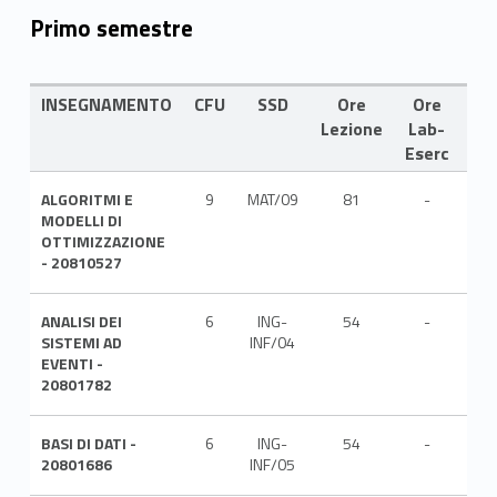
Primo semestre
INSEGNAMENTO
CFU
SSD
Ore
Ore
LI
Lezione
Lab-
Eserc
ALGORITMI E
9
MAT/09
81
-
ITA
MODELLI DI
OTTIMIZZAZIONE
- 20810527
ANALISI DEI
6
ING-
54
-
ITA
SISTEMI AD
INF/04
EVENTI -
20801782
BASI DI DATI -
6
ING-
54
-
ITA
20801686
INF/05