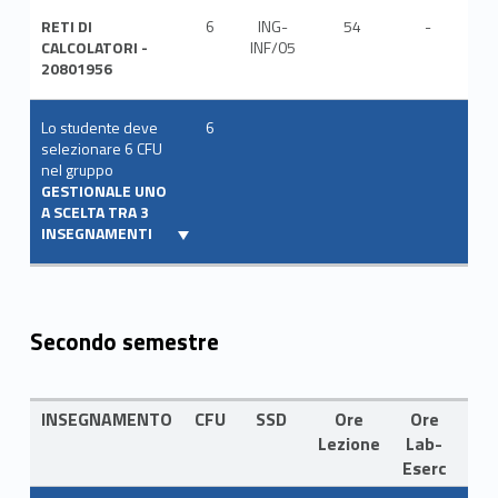
RETI DI
6
ING-
54
-
ITA
CALCOLATORI -
INF/05
20801956
Lo studente deve
6
selezionare 6 CFU
nel gruppo
GESTIONALE UNO
A SCELTA TRA 3
INSEGNAMENTI
Secondo semestre
INSEGNAMENTO
CFU
SSD
Ore
Ore
LI
Lezione
Lab-
Eserc