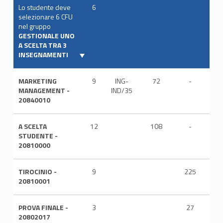
Lo studente deve
6
selezionare 6 CFU
nel gruppo
GESTIONALE UNO
A SCELTA TRA 3
INSEGNAMENTI
MARKETING
9
ING-
72
-
ITA
MANAGEMENT -
IND/35
20840010
A SCELTA
12
108
-
ITA
STUDENTE -
20810000
TIROCINIO -
9
225
ITA
20810001
PROVA FINALE -
3
27
ITA
20802017