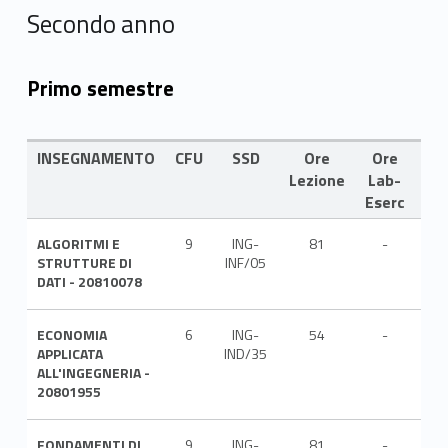
Secondo anno
Primo semestre
INSEGNAMENTO
CFU
SSD
Ore
Ore
LI
Lezione
Lab-
Eserc
ALGORITMI E
9
ING-
81
-
ITA
STRUTTURE DI
INF/05
DATI - 20810078
ECONOMIA
6
ING-
54
-
ITA
APPLICATA
IND/35
ALL'INGEGNERIA -
20801955
FONDAMENTI DI
9
ING-
81
-
ITA