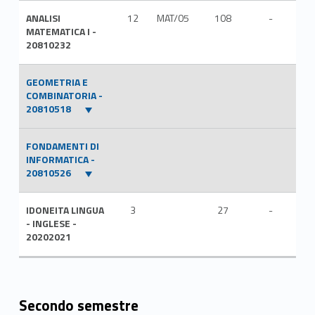
ANALISI
12
MAT/05
108
-
ITA
MATEMATICA I -
20810232
GEOMETRIA E
COMBINATORIA -
20810518
FONDAMENTI DI
INFORMATICA -
20810526
IDONEITA LINGUA
3
27
-
ITA
- INGLESE -
20202021
Secondo semestre