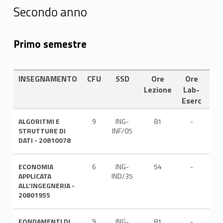
Secondo anno
Primo semestre
INSEGNAMENTO
CFU
SSD
Ore
Ore
LI
Lezione
Lab-
Eserc
ALGORITMI E
9
ING-
81
-
ITA
STRUTTURE DI
INF/05
DATI - 20810078
ECONOMIA
6
ING-
54
-
ITA
APPLICATA
IND/35
ALL'INGEGNERIA -
20801955
FONDAMENTI DI
9
ING-
81
-
ITA