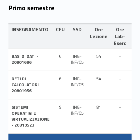
Primo semestre
INSEGNAMENTO
CFU
SSD
Ore
Ore
LI
Lezione
Lab-
Eserc
BASI DI DATI -
6
ING-
54
-
ITA
20801686
INF/05
RETI DI
6
ING-
54
-
ITA
CALCOLATORI -
INF/05
20801956
SISTEMI
9
ING-
81
-
ITA
OPERATIVI E
INF/05
VIRTUALIZZAZIONE
- 20810523