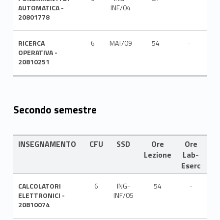
AUTOMATICA -
INF/04
20801778
RICERCA
6
MAT/09
54
-
ITA
OPERATIVA -
20810251
Secondo semestre
INSEGNAMENTO
CFU
SSD
Ore
Ore
LI
Lezione
Lab-
Eserc
CALCOLATORI
6
ING-
54
-
ITA
ELETTRONICI -
INF/05
20810074