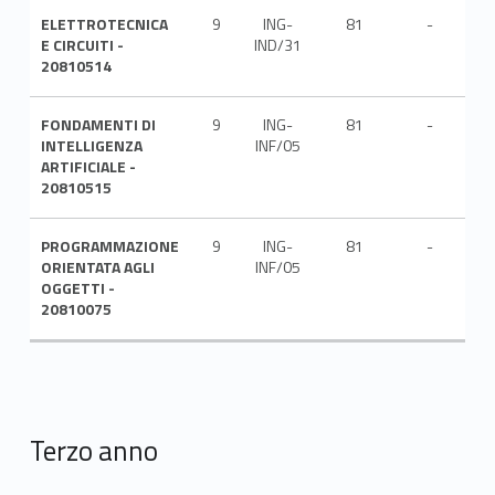
ELETTROTECNICA
9
ING-
81
-
ITA
E CIRCUITI -
IND/31
20810514
FONDAMENTI DI
9
ING-
81
-
ITA
INTELLIGENZA
INF/05
ARTIFICIALE -
20810515
PROGRAMMAZIONE
9
ING-
81
-
ITA
ORIENTATA AGLI
INF/05
OGGETTI -
20810075
Terzo anno