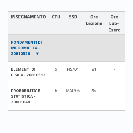
INSEGNAMENTO
CFU
SSD
Ore
Ore
LI
Lezione
Lab-
Eserc
FONDAMENTI DI
INFORMATICA -
20810526
ELEMENTI DI
9
FIS/01
81
-
ITA
FISICA - 20810512
PROBABILITA' E
6
MAT/06
54
-
ITA
STATISTICA -
20801648