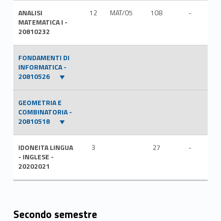
ANALISI
12
MAT/05
108
-
ITA
MATEMATICA I -
20810232
FONDAMENTI DI
INFORMATICA -
20810526
GEOMETRIA E
COMBINATORIA -
20810518
IDONEITA LINGUA
3
27
-
ITA
- INGLESE -
20202021
Secondo semestre