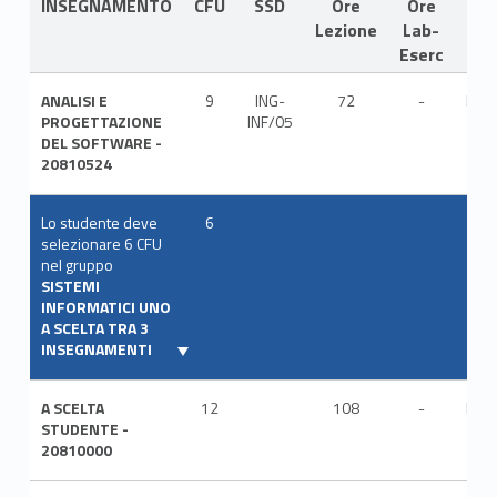
INSEGNAMENTO
CFU
SSD
Ore
Ore
LIN
Lezione
Lab-
Eserc
ANALISI E
9
ING-
72
-
ITA
PROGETTAZIONE
INF/05
DEL SOFTWARE -
20810524
Lo studente deve
6
selezionare 6 CFU
nel gruppo
SISTEMI
INFORMATICI UNO
A SCELTA TRA 3
INSEGNAMENTI
A SCELTA
12
108
-
ITA
STUDENTE -
20810000