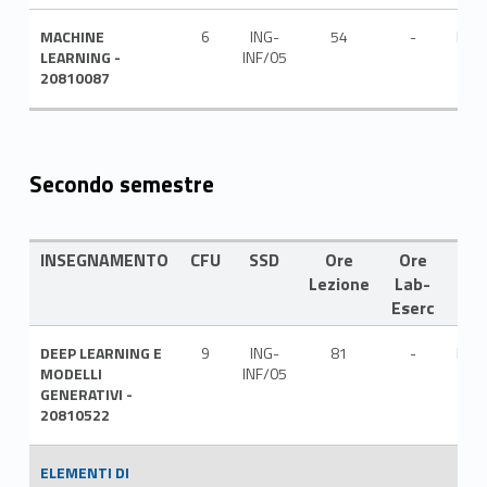
MACHINE
6
ING-
54
-
ITA
LEARNING -
INF/05
20810087
Secondo semestre
INSEGNAMENTO
CFU
SSD
Ore
Ore
LIN
Lezione
Lab-
Eserc
DEEP LEARNING E
9
ING-
81
-
ITA
MODELLI
INF/05
GENERATIVI -
20810522
ELEMENTI DI