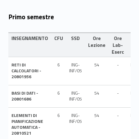
Primo semestre
INSEGNAMENTO
CFU
SSD
Ore
Ore
LIN
Lezione
Lab-
Eserc
RETI DI
6
ING-
54
-
ITA
CALCOLATORI -
INF/05
20801956
BASI DI DATI -
6
ING-
54
-
ITA
20801686
INF/05
ELEMENTI DI
6
ING-
54
-
ITA
PIANIFICAZIONE
INF/05
AUTOMATICA -
20810521