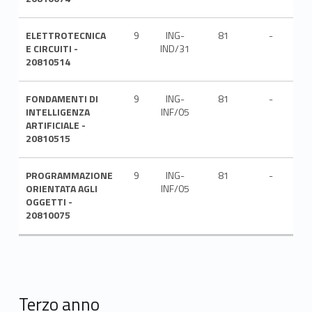
ELETTROTECNICA
9
ING-
81
-
ITA
E CIRCUITI -
IND/31
20810514
FONDAMENTI DI
9
ING-
81
-
ITA
INTELLIGENZA
INF/05
ARTIFICIALE -
20810515
PROGRAMMAZIONE
9
ING-
81
-
ITA
ORIENTATA AGLI
INF/05
OGGETTI -
20810075
Terzo anno