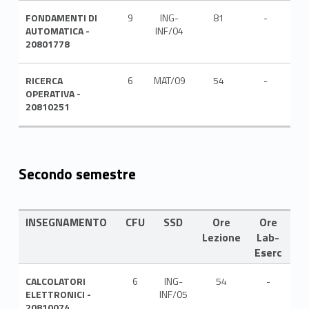
FONDAMENTI DI
9
ING-
81
-
ITA
AUTOMATICA -
INF/04
20801778
RICERCA
6
MAT/09
54
-
ITA
OPERATIVA -
20810251
Secondo semestre
INSEGNAMENTO
CFU
SSD
Ore
Ore
LI
Lezione
Lab-
Eserc
CALCOLATORI
6
ING-
54
-
ITA
ELETTRONICI -
INF/05
20810074