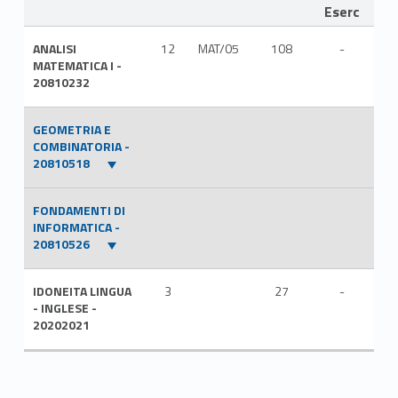
Eserc
ANALISI
12
MAT/05
108
-
ITA
MATEMATICA I -
20810232
GEOMETRIA E
COMBINATORIA -
20810518
FONDAMENTI DI
INFORMATICA -
20810526
IDONEITA LINGUA
3
27
-
ITA
- INGLESE -
20202021