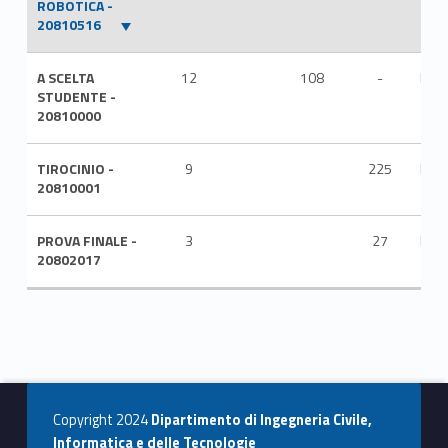
ROBOTICA -
20810516
A SCELTA
12
108
-
ITA
STUDENTE -
20810000
TIROCINIO -
9
225
ITA
20810001
PROVA FINALE -
3
27
ITA
20802017
Copyright 2024
Dipartimento di Ingegneria Civile,
Informatica e delle Tecnologie