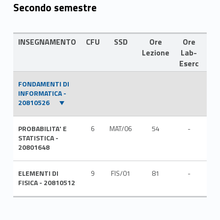
Secondo semestre
INSEGNAMENTO
CFU
SSD
Ore
Ore
LI
Lezione
Lab-
Eserc
FONDAMENTI DI
INFORMATICA -
20810526
PROBABILITA' E
6
MAT/06
54
-
ITA
STATISTICA -
20801648
ELEMENTI DI
9
FIS/01
81
-
ITA
FISICA - 20810512