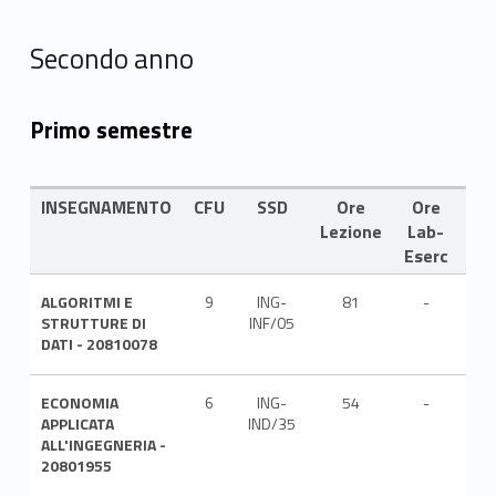
Secondo anno
Primo semestre
INSEGNAMENTO
CFU
SSD
Ore
Ore
LI
Lezione
Lab-
Eserc
ALGORITMI E
9
ING-
81
-
ITA
STRUTTURE DI
INF/05
DATI - 20810078
ECONOMIA
6
ING-
54
-
ITA
APPLICATA
IND/35
ALL'INGEGNERIA -
20801955