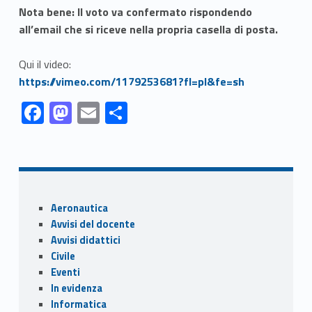
Nota bene: Il voto va confermato rispondendo
all’email che si riceve nella propria casella di posta.
Qui il video:
Link identifier #identifier__136343-5
https://vimeo.com/1179253681?fl=pl&fe=sh
Link identifier #identifier__67641-1
Link identifier #identifier__120664-2
Link identifier #identifier__94897-3
Link identifier #identifier__191998-4
F
M
E
C
ac
as
m
o
Skip back to navigation
e
to
ai
n
b
d
l
di
o
o
vi
Sidebar
Aeronautica
o
n
di
Avvisi del docente
k
Avvisi didattici
Civile
Eventi
In evidenza
Informatica