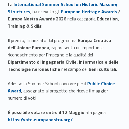
Link identifier #identifier__64304-1
La
International Summer School on Historic Masonry
Link identifier #identifier__69969-2
Structures
, ha ricevuto gli
European Heritage Awards
/
Europa Nostra Awards 2026
nella categoria
Education,
Training & Skills
.
Il premio, finanziato dal programma
Europa Creativa
dell’Unione Europea
, rappresenta un importante
riconoscimento per l’impegno e la qualità del
Dipartimento di Ingegneria Civile, Informatica e delle
Tecnologie Aeronautiche
nel campo dei
beni culturali
.
Link identifier #identifier__123332-3
Adesso la Summer School concorre per il
Public Choice
Award
, assegnato al progetto che riceve il maggior
numero di voti.
Link identifier #identifier__109836-4
È possibile votare entro il 12 Maggio
alla pagina
https://vote.europanostra.org/