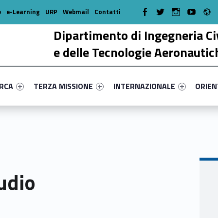
R
WebMan on Facebook
WebMan on Twitter
WebMan on Instagr
WebMan on Y
e
e-Learning
URP
Webmail
Contatti
Dipartimento di Ingegneria Ci
e delle Tecnologie Aeronautic
enu-primary-97883-17
dentifier #link-menu-primary-93361-38
Link identifier #link-menu-primary-58082-51
Link identifier #link-menu-prima
Link ide
ERCA
TERZA MISSIONE
INTERNAZIONALE
ORIE
tudio