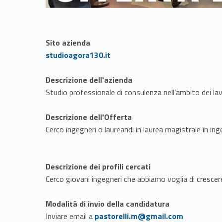
Sito azienda
Link identifier #identifier__179318-1
studioagora130.it
Descrizione dell'azienda
Studio professionale di consulenza nell’ambito dei lavo
Descrizione dell'Offerta
Cerco ingegneri o laureandi in laurea magistrale in ing
Descrizione dei profili cercati
Cerco giovani ingegneri che abbiamo voglia di crescere 
Modalità di invio della candidatura
Link identifier #identifier__96442-2
Inviare email a
pastorelli.m@gmail.com